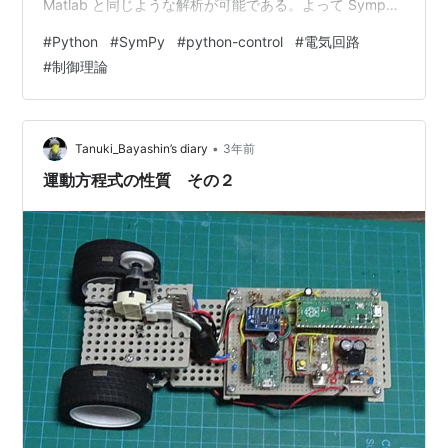
Matlab と同じような解析が可能である。よって Sympy
と Python-Control を組み合わせて使用することで、数理
#
Python
#
SymPy
#
python-control
#
電気回路
モデルの解析から、数値計算による評価まで Python だ
#
制御理論
けで行うことができる。 背景 Pythonによる科学技術計
算についてWeb上では情報が充実しており、これらの情
報を用いて複雑な科学技術計算を行うことが…
•
Tanuki_Bayashin’s diary
3年前
運動方程式の性質 その２