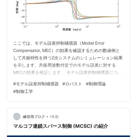
ここでは、モデル誤差抑制補償器（Model Error
Compensator, MEC）の効果を確認するための数値例と
して共振特性を持つ2次システムのシミュレーション結果
を示します。共振周波数付近でのモデル誤差に対する
MECの効果を検証します。 モデル誤差抑制補償器につい
ての説明は以下の記事をご覧下さい。 blog.control-
#
モデル誤差抑制補償器
#
ロバスト
#
制御理論
theory.com 制御対象と問題設定 制御対象の周波数特性
#
制御工学
MECなしの場合 MATLABシミュレーションコード まとめ
関連記事 自己紹介 制御対象と問題設定 ここでは、制御
対象として次の共振特性を持つ対象を扱います。 ここ
で、本記事ではとし、の取りうる範囲…
•
練習用ブログ
1年前
マルコフ連鎖スパース制御 (MCSC) の紹介