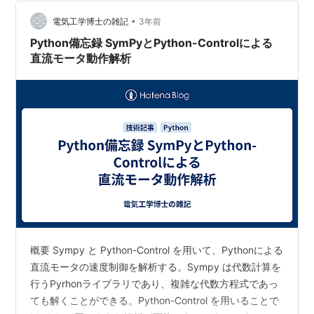
食事を取る、十分な睡眠を取る、ストレスを減らす、な
どです。それらは実際に効果が抜群であることが、様々
•
電気工学博士の雑記
3年前
な研究から明らかになって…
Python備忘録 SymPyとPython-Controlによる
直流モータ動作解析
概要 Sympy と Python-Control を用いて、Pythonによる
直流モータの速度制御を解析する。Sympy は代数計算を
行うPyrhonライブラリであり、複雑な代数方程式であっ
ても解くことができる。Python-Control を用いることで