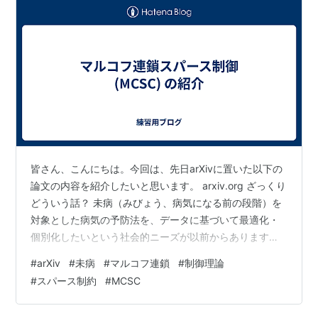
皆さん、こんにちは。今回は、先日arXivに置いた以下の
論文の内容を紹介したいと思います。 arxiv.org ざっくり
どういう話？ 未病（みびょう、病気になる前の段階）を
対象とした病気の予防法を、データに基づいて最適化・
個別化したいという社会的ニーズが以前からあります。
この論文は、そのための基本的な考え方の一つを提案し
#
arXiv
#
未病
#
マルコフ連鎖
#
制御理論
たものです。 未病が注目されている理由 一般的に、様々
#
スパース制約
#
MCSC
な病気を予防するには、生活習慣の改善が大事と言われ
ています。例えば、適度な運動をする、バランスの良い