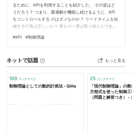
るために、KPIを利用することを紹介した。 その逆はど
うだろう？ つまり、最適解が機能し続けるように、KPI
をコントロールする のはダメなのか？ リードタイムを短
縮する行為は正しいか？ 誰もが一度は取り組んだであろ
う、リードタイムのコントロール。 リードタイムとは、
#
KPI
#
制御理論
依頼の発生から、依頼ごとの提供までの時間のこと。 販
売でいえば、受注から製造・納品までにかかる時間であ
る。 このリードタイムが、何らかの理由により通常より
ネットで話題
もっと見る
も長くなってしまった。 その結果、在庫管理や生産管理
などの最適解が機能しなくなった。 そこで、リードタイ
ムを短くする努力をする。 …
189
25
ブックマーク
ブックマーク
制御理論としての動的計画法 - Qiita
「現代制御理論」の教
方程式を使った制御工
（問題と解答つき） -
テム開発に関して