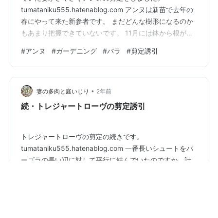
tumataniku555.hatenablog.com アンヌは新苗で去年の
春にやって来た新参者です。 まだどんな樹形になるのか
もあまり把握できていないです。 11月には鉢から根が飛
び出して半地植えになっていたので、10号鉢に植え替え
#
アンヌ
#
ガーデニング
#
バラ
#
剪定誘引
ました。 tumataniku555.hatenablog.com 植え替え後に
だいぶ葉は落ちました。 上から見るとこんな感じ。 ぱぱ
っと葉っぱと余分な枝を切って終了です。 まだあまり枝
•
が繁っていないので、このくらいにしておきます。 周り
妻の多肉と庭いじり
2年前
のサルビアや宿根草とかもそろそろ…
続・トレジャートローヴの剪定誘引