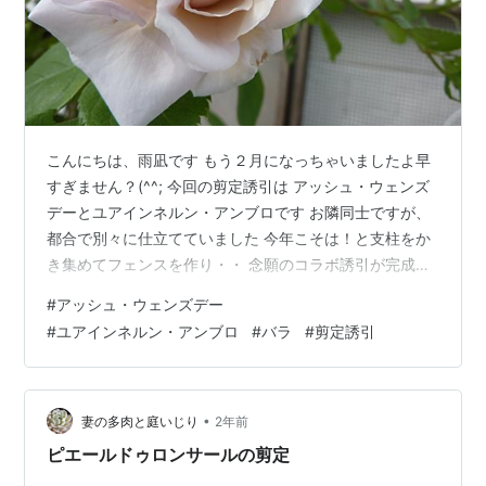
こんにちは、雨凪です もう２月になっちゃいましたよ早
すぎません？(^^; 今回の剪定誘引は アッシュ・ウェンズ
デーとユアインネルン・アンブロです お隣同士ですが、
都合で別々に仕立てていました 今年こそは！と支柱をか
き集めてフェンスを作り・・ 念願のコラボ誘引が完成し
ました アッシュはクライミング系で 憂いを帯びた花色と
#
アッシュ・ウェンズデー
は裏腹にタフな性質です ただ葉は弱くて、我が家では長
#
ユアインネルン・アンブロ
#
バラ
#
剪定誘引
期間残念な姿になりますw アンブロは中央にグリーンア
イが入る赤紫系の花 グリーンアイフェチな私にはたまら
ないバラです この花容と花色がまた素敵なんですよね〜
どちらも一季咲きでトゲはそこそこキツいし 耐病性も高
•
妻の多肉と庭いじり
2年前
くありませんが心惹…
ピエールドゥロンサールの剪定