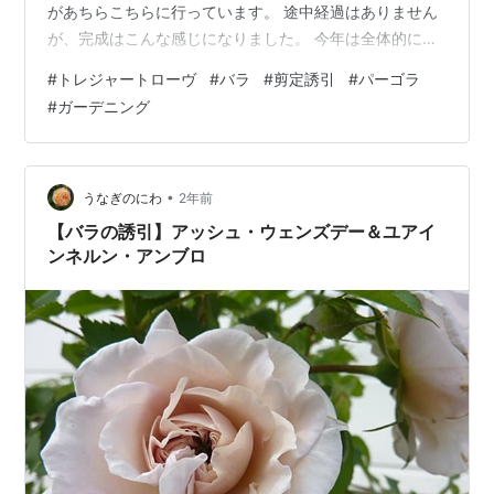
があちらこちらに行っています。 途中経過はありません
が、完成はこんな感じになりました。 今年は全体的にパ
ーゴラの端まで届きました。 何本か古い枝は根本から切
#
トレジャートローヴ
#
バラ
#
剪定誘引
#
パーゴラ
って、新しいシュートと交換しています。 基本的に妻が
#
ガーデニング
作業をしていたのですが、この交換が大変そうでした。
最初は誘引をほどかずに剪定していたのですが、場所が
場所だけにどの枝を切れば良いか、パーゴラにくくりつ
ければいいかの判断が難しく、結局半分くらいは一旦ほ
•
うなぎのにわ
2年前
どいて地上での剪定をしました。 今…
【バラの誘引】アッシュ・ウェンズデー＆ユアイ
ンネルン・アンブロ