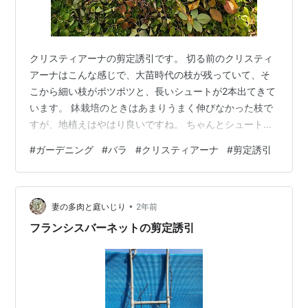
クリスティアーナの剪定誘引です。 切る前のクリスティ
アーナはこんな感じで、大苗時代の枝が残っていて、そ
こから細い枝がポツポツと、長いシュートが2本出てきて
います。 鉢栽培のときはあまりうまく伸びなかった枝で
すが、地植えはやはり良いですね。 ちゃんとシュートが
出てきてくれました。 ダイカンドラで見づらいですが、
#
ガーデニング
#
バラ
#
クリスティアーナ
#
剪定誘引
細い枝をすいたりします。 大苗時代の枝は根本から数本
抜きました。 最終形態はこんな感じ。 別アングル フラ
ンシスバーネットと違い、アーチのてっぺんまでは届き
•
ませんでした。 今年は届くと良いですね。 結構枝が固い
妻の多肉と庭いじり
2年前
ようで、これは段差剪定向きかもしれません。 にほんブ
フランシスバーネットの剪定誘引
ログ村 にほんブログ村 にほ…