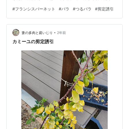
げたり アーチの内側に出てきた枝は通行の邪魔になるの
#
フランシスバーネット
#
バラ
#
つるバラ
#
剪定誘引
で切ります。 途中経過です。 わりと枝が柔らかくて曲げ
やすいですね。 はみ出した部分を切ったりして。 上側
下側 全体像はこんな感じに。 まんべんなく枝先を散りば
•
めることができたでしょうか。 カミーユやミエルドゥフ
妻の多肉と庭いじり
2年前
ォレに比べると枝が柔らかくて誘引しやすかったよう。
カミーユの剪定誘引
ただ枝数が多く、どれを切…