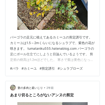
パーゴラの足元に植えてあるカミーユの剪定誘引です。
カミーユは1.5～2mくらいになるシュラブで、紫色の花が
咲きます。 tumataniku555.hatenablog.com パーゴラの
足にポール仕立てにしようと目論んでいるようです。 剪
定前の樹高は1.2mほどでした。 寒さで葉は黄色になって
います。 枝が見やすいように葉っぱを取るとこんな感
#
バラ
#
カミーユ
#
剪定誘引
#
シュラブローズ
じ。 別アングルです。 ベーサルシュートの上側が枝分か
れしていますね。 足元はこんな感じ。 手前の2本のベー
サルシュートの裏にある枝はあまり長く伸びませんでし
•
た。 購入時の大苗の枝ですね。 大苗で届いたときの枝と
妻の多肉と庭いじり
2年前
いうのは、シュートを出させるためのものらし…
あまり切るところがないアンヌの剪定