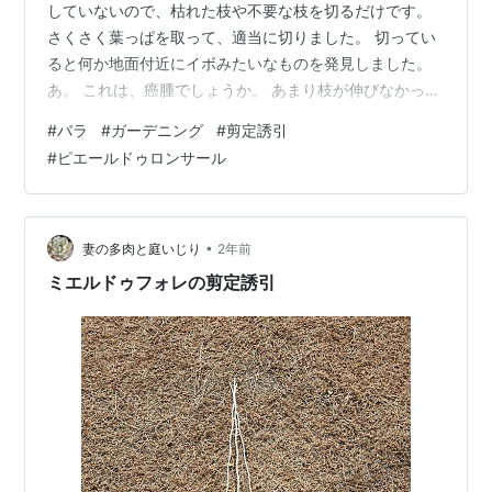
していないので、枯れた枝や不要な枝を切るだけです。
さくさく葉っぱを取って、適当に切りました。 切ってい
ると何か地面付近にイボみたいなものを発見しました。
あ。 これは、癌腫でしょうか。 あまり枝が伸びなかった
のもこれのせいでしょうか。 以前は癌腫ができたらその
#
バラ
#
ガーデニング
#
剪定誘引
苗は処分といわれていたみたいです。 最近は癌腫とうま
#
ピエールドゥロンサール
く付き合っていこうという方針のようです。 癌腫疑惑は
とれるだけ取って、あとは自然に任せようと思います。
ダメになったらその時考える、そもそも地植えしている
以上は癌腫は避けられないとか。 シュートが伸びればこ
•
妻の多肉と庭いじり
2年前
こにフェンスを置いて誘引した…
ミエルドゥフォレの剪定誘引