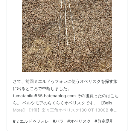
さて、前回ミエルドゥフォレに使うオベリスクを探す旅
に出るところで中断しました。
tumataniku555.hatenablog.com その後買ったのはこち
ら。 ベルツモアのらくらくオベリスクです。 【Bells
More】【1個】楽々三角オベリスク130 OT-1300B ◆配
送日時指定不可 【直送品】《ベルツモアジャパン》
#
ミエルドゥフォレ
#
バラ
#
オベリスク
#
剪定誘引
【200サイズ】ZIK-10000価格: 2420 円楽天で詳細を見
る やはり黒じゃなくて白だよねということで、こちらに