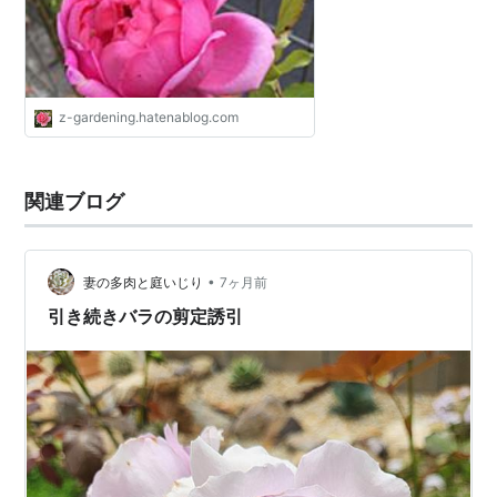
z-gardening.hatenablog.com
関連ブログ
•
妻の多肉と庭いじり
7ヶ月前
引き続きバラの剪定誘引