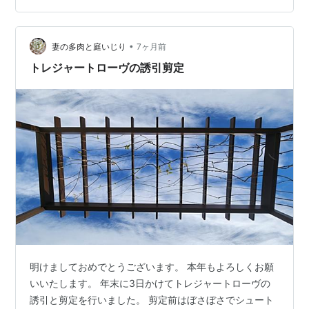
見る ピエールドゥロンサール ピエールは移植予定なの
で、かなり短めにカットされてしまいました。 予約販売
•
バラ苗 バラ大苗 つるバラ ピエールドゥロンサール 薔薇
妻の多肉と庭いじり
7ヶ月前
ばら ピンク 白 ピエールド…
トレジャートローヴの誘引剪定
明けましておめでとうございます。 本年もよろしくお願
いいたします。 年末に3日かけてトレジャートローヴの
誘引と剪定を行いました。 剪定前はぼさぼさでシュート