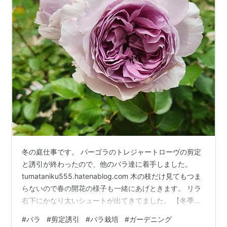
冬の庭仕事です。 パーゴラのトレジャートローヴの剪定
と誘引が終わったので、他のバラ達に着手しました。
tumataniku555.hatenablog.com 木の枝だけ見てもつま
らないので春の開花の様子も一緒にあげときます。 リラ
右下にかなり太いシュートが出てきてました。 【冬季大
苗】バラ苗 リラ 国産苗 6号鉢植え品［農林水産省 登録品
#
バラ
#
剪定誘引
#
バラ栽培
#
ガーデニング
種］《J-RN》【1201販売】価格: 5600 円楽天で詳細を