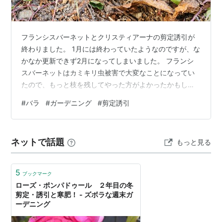
フランシスバーネットとクリスティアーナの剪定誘引が
終わりました。 1月には終わっていたようなのですが、な
かなか更新できず2月になってしまいました。 フランシ
スバーネットはカミキリ虫被害で大変なことになってい
たので、もっと枝を残してやった方がよかったかもしれ
ません。 株元から出ている枝は現在三本です。 カミキリ
#
バラ
#
ガーデニング
#
剪定誘引
虫被害の株元はこんな感じでぐらぐらなのですが、なぜ
かまだ枝が生きていそうなのでそのまままっすぐにアー
チにとめつけてあります。 その結果枝が重なりあってい
ネットで話題
もっと見る
る部分がありますが、しょうがないです。 もし今後枯れ
てきたら根本から切ろうと思います。 そうなると枝数が
二本になってしまいますね。 生きて…
5
ブックマーク
ローズ・ポンパドゥール ２年目の冬
剪定・誘引と寒肥！ - ズボラな週末ガ
ーデニング