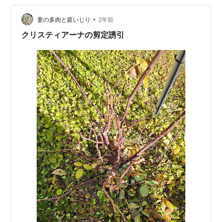
決定。 高さは130cmにしました。 さっそく刺します。
•
誘引と剪定をしていきます。 枝先がホウキみたいになっ
妻の多肉と庭いじり
2年前
ていますね。 内側に入る枝もあります。 …
クリスティアーナの剪定誘引