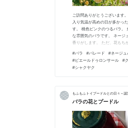
ご訪問ありがとうございます。
入り気温が高めの日が多かった
す。 桃色ピンクのつるバラ。
な雰囲気のバラです。 ネージ
香りがします。 ただ、花もち
にして、室内に飾ると 部屋中
#
バラ
#
パレード
#
ネージュ
リーム白色に鮮やかな赤色の覆
#
ピエールドゥロンサール
#
で ダマスク系をベースにした 
#
シャクヤク
もふもふトイプードルとの日々
バラの花とプードル