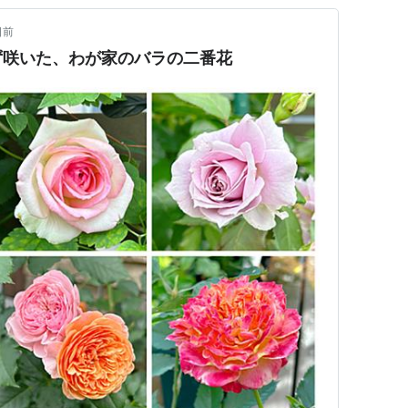
日前
ず咲いた、わが家のバラの二番花