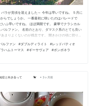
 バラが見頃を迎えました～ 今年は早いですね。 ５月に
からでしょうか。 一番最初に咲いたのはパレードで
 だいぶ早いですね。 ほぼ満開です。 豪華でクラシカル
ュパルファン。 名前のとおり、ダマスク系のとても良い
があまりよくないのが残念です。 開きかけの頃に切り花
に良い香りが漂います。 次はダブルディライトです。 ク
パルファン
#
ダブルディライト
#
レッドパティオ
輪が入る美しい花色。 世界的に認められた香りの名花
グラハムトーマス
#
ギーサヴォア
#
ポンポネラ
濃厚で甘い…
•
～認知症と向き合って 🐩
3ヶ月前