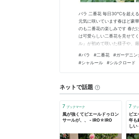
バラ 二番花 毎日30℃を超
元気に咲いています春ほど豪
のも二番花の楽しみです 春だ
は可愛らしい二番花を見せてく
ル』が初めて咲いた様子や、
もに記録します ピエール・ド
#
バラ
#
二番花
#
ガーデニン
花が咲くと思っていませんで
#
シャルール
#
シルクロード
に思っていたのですが勘違いだ
ネットで話題
7
7
ブックマーク
ブッ
風が強くてピエールドゥロン
ピエ
サールが、、 - IRO☆IRO
年も
しい 