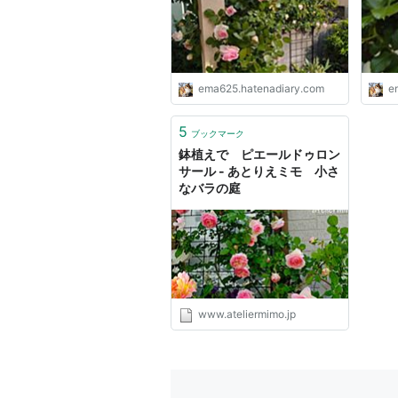
ema625.hatenadiary.com
e
5
ブックマーク
鉢植えで ピエールドゥロン
サール - あとりえミモ 小さ
なバラの庭
www.ateliermimo.jp