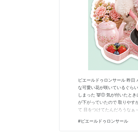
ピエールドゥロンサール 昨日
な可愛い花が咲いているぐらい
しまった 👿😠 気が付いたと
が下がっていたので 取りやす
て 目をつけてたんだろうなぁ～
のに 盗らなくてもいいのではな
#
ピエールドゥロンサール
ゃ～い ❓ ❓ ❓ 関西の人なら わか