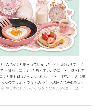
 バラの花が切り取られていました バラも終わりで 小さ
で 一輪挿しにしようと思っていたのに・・・盗られて
きに 切り取ればよかったナ まさか ・・・ 1本だけ 外に枝
かったのでしょう でも ムカつく 人の家の花を盗るなん
🤨 挿し木にしたいから 枝をくださいって言えばあげる
いの 😢 おはようございます 今日も元気でいってらし
るでしょう 😄😃🤣