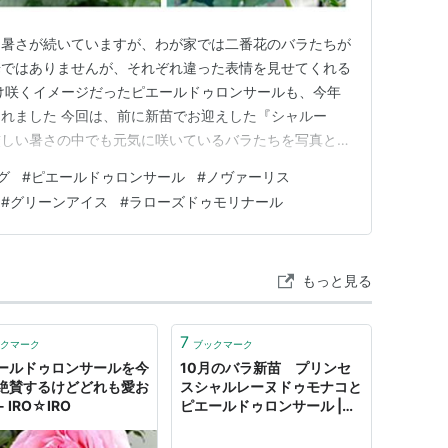
える暑さが続いていますが、わが家では二番花のバラたちが
華ではありませんが、それぞれ違った表情を見せてくれる
け咲くイメージだったピエールドゥロンサールも、今年
れました 今回は、前に新苗でお迎えした『シャルー
厳しい暑さの中でも元気に咲いているバラたちを写真とと
ゥ・ロンサール ピエールドゥロンサール このバラ、二番
グ
#
ピエールドゥロンサール
#
ノヴァーリス
したつるバラだから、春に一度咲いて終わり・・・くらい
#
グリーンアイス
#
ラローズドゥモリナール
ったようです春がメイ…
もっと見る
7
クマーク
ブックマーク
ールドゥロンサールを今
10月のバラ新苗 プリンセ
絶賛するけどどれも愛お
スシャルレーヌドゥモナコと
- IRO☆IRO
ピエールドゥロンサール |
diy garden