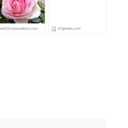
ma625.hatenadiary.com
07garden.com