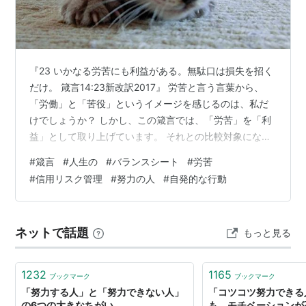
『23 いかなる労苦にも利益がある。無駄口は損失を招く
だけ。 箴言14:23新改訳2017』 労苦と言う言葉から、
「労働」と「苦役」というイメージを感じるのは、私だ
けでしょうか？ しかし、この箴言では、「労苦」を「利
益」として取り上げています。 それとの比較対象になる
のは、「無駄口」です。これには、「損失を招くだけ」
#
箴言
#
人生の
#
バランスシート
#
労苦
と辛辣な表現が為されています。 植物の園エデンに置か
#
信用リスク管理
#
努力の人
#
自発的な行動
れたアダムには、何かの役割があったと想像しますが、
苦役ではなかったようです。 それが、植物の園エデン追
放の後、苦役になったという事のようです。 21世紀に生
ネットで話題
もっと見る
きる人間も、何かをしながら生活をしているのですが、
自分がした事の評価によっ…
1232
1165
ブックマーク
ブックマーク
「努力する人」と「努力できない人」
「コツコツ努力できる
の6つの大きなちがい
も、モチベーションが