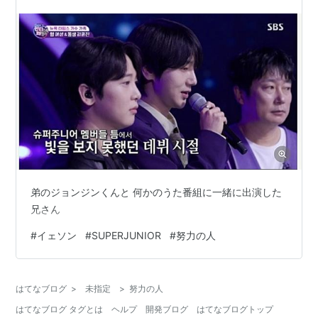
弟のジョンジンくんと 何かのうた番組に一緒に出演した
兄さん
#
イェソン
#
SUPERJUNIOR
#
努力の人
はてなブログ
>
未指定
>
努力の人
はてなブログ タグとは
ヘルプ
開発ブログ
はてなブログトップ