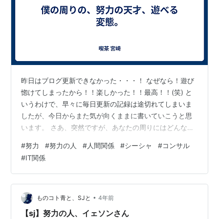
昨日はブログ更新できなかった・・・！ なぜなら！遊び
惚けてしまったから！！楽しかった！！最高！！(笑) と
いうわけで、早々に毎日更新の記録は途切れてしまいま
したが、今日からまた気が向くままに書いていこうと思
います。 さあ、突然ですが、あなたの周りにはどんな方
がいますか？ 僕の周りには、尊敬する多種多様な変態が
#
努力
#
努力の人
#
人間関係
#
シーシャ
#
コンサル
おります。 昨日はコンサルをしている同居人と、IT関係
#
IT関係
に勤める同居人の友人と、遊んでおりました。 （同居人
とのことは、この先漫画にしていく予定です） 2人とも
優秀で、変態なのです。 どんな変態かというと、今まで
にしてきた膨大な勉強の量、その結果としての高学歴、
•
ものコト青と、SJと
4年前
そして知識欲の高さ。 また、今…
【sj】努力の人、イェソンさん