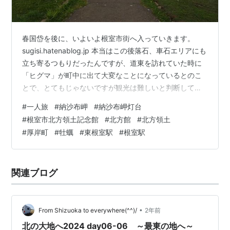
春国岱を後に、いよいよ根室市街へ入っていきます。
sugisi.hatenablog.jp 本当はこの後落石、車石エリアにも
立ち寄るつもりだったんですが、道東を訪れていた時に
「ヒグマ」が町中に出て大変なことになっているとのこ
とで、とてもじゃないですが観光は難しいと判断して訪
れられず。。。自然との共生の難しさですね。 という事
#
一人旅
#
納沙布岬
#
納沙布岬灯台
でこのまま久しぶりに一気に現在の日本の最東端「納沙
#
根室市北方領土記念館
#
北方館
#
北方領土
布」岬まで車を走らせようと思います. もう一つのサイト
#
厚岸町
#
牡蠣
#
東根室駅
#
根室駅
も更新中♪ sugisi.hatenablog.com 日本最東端の地「納沙
布岬」へ 納沙布岬灯台が現日本最東端の地になります 北
方四島の帰属の解決を願う施設を訪問 真の…
関連ブログ
•
From Shizuoka to everywhere(^^)/
2年前
北の大地へ2024 day06-06 ～最東の地へ～