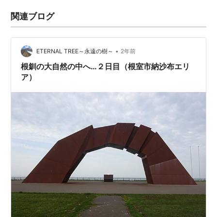
関連ブログ
•
ETERNAL TREE～永遠の樹～
2年前
根釧の大自然の中へ…２日目（根室市納沙布エリ
ア）