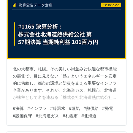
北の大都市、札幌。その美しい街並みと快適な都市機能
の裏側で、目に見えない「熱」というエネルギーを安定
的に供給し、都市の環境と防災を支える重要なインフラ
企業があります。それが、北海道ガス、札幌市、北海道
が株主として名を連ねる「株式会社北海道熱供給公社」
です。1971年の札幌冬季オリンピック開催を前に、深刻
#
決算
#
インフラ
#
冷温水
#
蒸気
#
熱供給
#
発電
な大気汚染対策の切り札として誕生した同社は、以来半
#
設備保守
#
北海道ガス
#
札幌市
#
北海道
世紀以上にわたり、札幌都心部のビル群に暖房・冷房・
給湯・融雪のための熱を供給し続けてきました。今回、
官報に掲載された第57期決算を読み解くと、その公共的