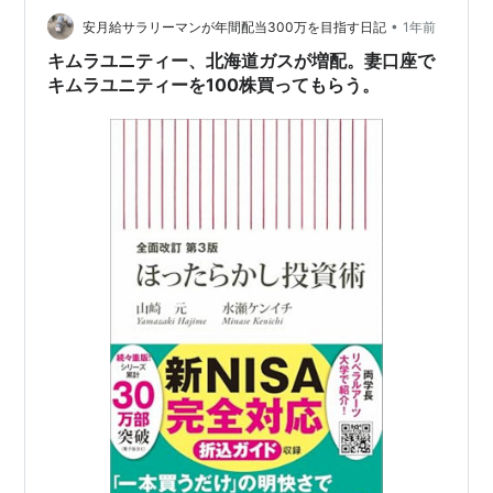
な使命と、時代の要請に応え進化し続ける地域エネルギ
•
安月給サラリーマンが年間配当300万を目指す日記
1年前
ー企業の姿が浮かび上がってきます。札幌の”ま…
キムラユニティー、北海道ガスが増配。妻口座で
キムラユニティーを100株買ってもらう。