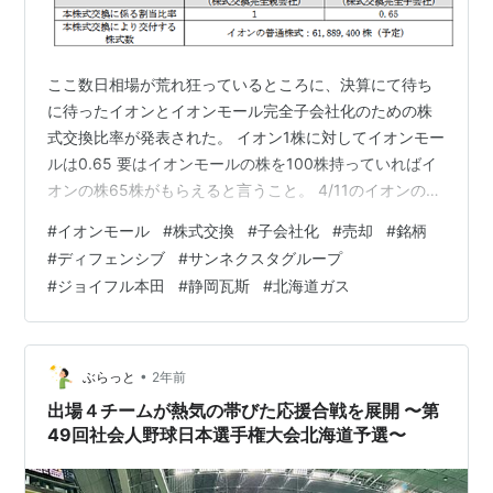
ここ数日相場が荒れ狂っているところに、決算にて待ち
に待ったイオンとイオンモール完全子会社化のための株
式交換比率が発表された。 イオン1株に対してイオンモー
ルは0.65 要はイオンモールの株を100株持っていればイ
オンの株65株がもらえると言うこと。 4/11のイオンの終
値は4094円なので、単純計算でいくと
#
イオンモール
#
株式交換
#
子会社化
#
売却
#
銘柄
4094×0.65=2661円となる。 株式交換の際は双方の株価
#
ディフェンシブ
#
サンネクスタグループ
と信用倍率などによって変動するのだが、過去の経験か
#
ジョイフル本田
#
静岡瓦斯
#
北海道ガス
らいくとイオンモールの株価は最終的に2800～3200円
になるような予感もする。 最終売買は6/27ではあるが、
想定の範囲内になるようであればすぐに売却して他の銘
柄を購入しようか…
•
ぶらっと
2年前
出場４チームが熱気の帯びた応援合戦を展開 〜第
49回社会人野球日本選手権大会北海道予選〜