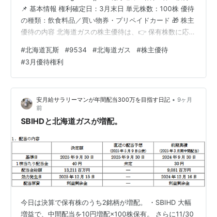
📌 基本情報 権利確定日：3月末日 単元株数：100株 優待
の種類：飲食料品／買い物券・プリペイドカード 🎁 株主
優待の内容 北海道ガスの株主優待は、👉 保有株数に応じ
て「おこめ券」や「北海道特産品」がもらえる実用派優
#
北海道瓦斯
#
9534
#
北海道ガス
#
株主優待
待 です！ 保有株数 優待内容 500株以上 おこめ券（1kg
#
3月優待権利
相当）×1枚 1,000株以上 おこめ券（1kg相当）×2枚
5,000株以上 北海道特産・名産品の中から選択（3,000
円相当） 🍚 おこめ券は全国で使える実用性の高い金券な
•
安月給サラリーマンが年間配当300万を目指す日記
9ヶ月
ので、家計にも直…
前
SBIHDと北海道ガスが増配。
今日は決算で保有株のうち2銘柄が増配。 ・SBIHD 大幅
増益で、中間配当を10円増配×100株保有。 さらに11/30