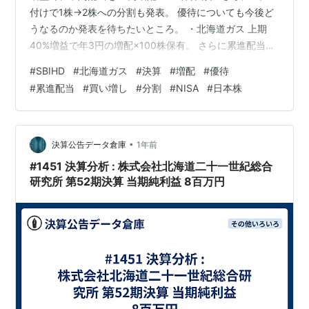
付けで1株→2株への分割も発表。 優待についても今後ど
うなるのか発表を待ちたいところ。 ・北海道ガス 上期
40%増益で年3円の増配×100株保有。 さらに累進配当も
発表された。 今日の決算で、合計年1300円配当が増える
#
SBIHD
#
北海道ガス
#
決算
#
増配
#
優待
計算になる。 とりあえずは累進配当が発表された北海道
#
累進配当
#
買い増し
#
分割
#
NISA
#
日本株
ガスを、優待の条件となる500株くらいまでは買い進め
ていきたいところではある・・・ にほんブログ村
•
決算公告データ倉庫
1年前
#1451 決算分析 : 株式会社北海道二十一世紀総合
研究所 第52期決算 当期純利益 8百万円