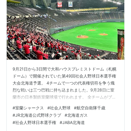
9月21日から3日間で大和ハウスプレミストドーム（札幌
ドーム）で開催されていた第49回社会人野球日本選手権
大会北海道予選。 4チームで一つの代表権切符を争う熾
烈な戦いは三つ巴戦に持ち込まれました。9月28日に室
蘭市の日本製鉄室蘭球場で行われます。 全チームがブラ
スバンド付きの熱烈な応援合戦が 出場した4チームがブ
#
室蘭シャークス
#
社会人野球
#
航空自衛隊千歳
ラスバンド付きの応援団で、応援合戦も見るものを楽し
#
JR北海道公式野球クラブ
#
北海道ガス
ませてくれました。 北海道で全チームがブラスバンド付
#
社会人野球日本選手権
#
JABA北海道
きの応援を行うのは何年振りなのでしょう。 長い年月が