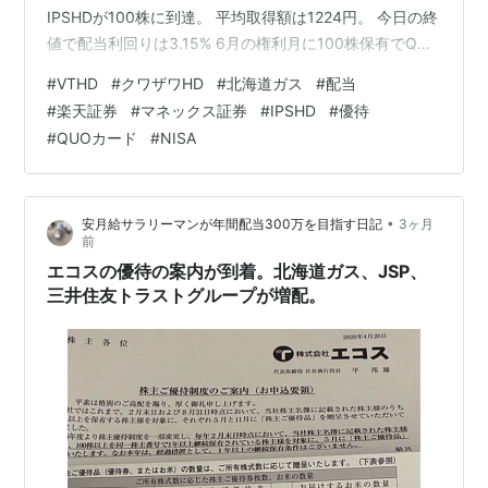
IPSHDが100株に到達。 平均取得額は1224円。 今日の終
値で配当利回りは3.15% 6月の権利月に100株保有でQUO
カード1000円分で、300株まで保有すると3500円分と
#
VTHD
#
クワザワHD
#
北海道ガス
#
配当
なる。 100株保有での総合利回りは 3.98%となる。 しば
#
楽天証券
#
マネックス証券
#
IPSHD
#
優待
らくは様子見だが、大きく下がるなら300株を目指して
#
QUOカード
#
NISA
買い増しするかもしれない。 ランキング参加中不労所得
にほんブログ村
•
安月給サラリーマンが年間配当300万を目指す日記
3ヶ月
前
エコスの優待の案内が到着。北海道ガス、JSP、
三井住友トラストグループが増配。