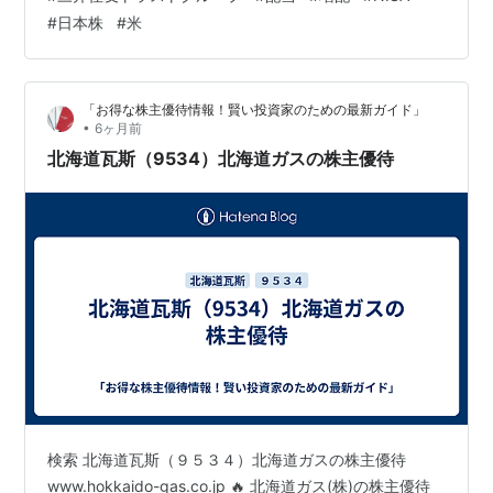
15円増配×19株保有。 合計年2085円配当が増える計算に
#
日本株
#
米
なる。 北海道ガスは決算後に10%程下落したのを見計ら
って100株追加で投資。 さらに下がるなら500株を目標
に買っていく。 ランキング参加中不労所…
「お得な株主優待情報！賢い投資家のための最新ガイド」
•
6ヶ月前
北海道瓦斯（9534）北海道ガスの株主優待
検索 北海道瓦斯（９５３４）北海道ガスの株主優待
www.hokkaido-gas.co.jp 🔥 北海道ガス(株)の株主優待