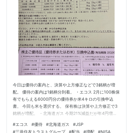
今日は優待の案内と、決算や上方修正などで3銘柄が増
配。 優待の案内は1銘柄分到着。 ・エコス 2月に100株保
有でもらえる6000円分の優待券か米4キロの引換申込
書。 今回も米を選択する。 保有株は決算や上方修正で3
銘柄が増配。 ・北海道ガス 今期21%減益だが年4円増配
×200株保有。 ・JSP 今期11%減益だが年10円増配×100
#
エコス
#
優待
#
北海道ガス
#
JSP
株保有。 ・三井住友トラストグループ 7%上方修正で年
#
三井住友トラストグループ
#
配当
#
増配
#
NISA