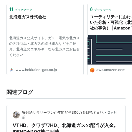
11
6
ブックマーク
ブックマーク
北海道ガス株式会社
ユーティリティにおける
いた分析・可視化（北
社の事例） | Amazon W
北海道ガス公式サイト。ガス・電気や北ガス
の各種商品・北ガスの取り組みなどをご紹
介。北海道のエネルギーなら北ガスにお任せ
ください。
www.hokkaido-gas.co.jp
aws.amazon.com
関連ブログ
•
安月給サラリーマンが年間配当300万を目指す日記
2ヶ月
前
VTHD、クワザワHD、北海道ガスの配当が入金。
IPSHDが100株に到達。