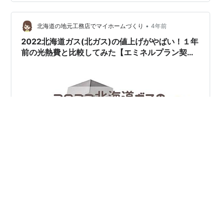
経ちすぎてわからないくらい久しぶりだと思います。 室
蘭シャークス #日本製鉄室蘭シャークス 得点シーン#日
本選手権 北海道予選#JA…
•
北海道の地元工務店でマイホームづくり
4年前
2022北海道ガス(北ガス)の値上げがやばい！１年
前の光熱費と比較してみた【エミネルプラン契
約】
こんにちは！まこです 訪問いただき、ありがとうござい
ます！ わたしは、北海道でのマイホームづくりについ
て、記録しています♪ 今回の記事は、「2022北海道ガス