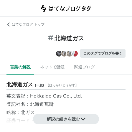
はてなブログ トップ
北海道ガス
このタグでブログを書く
言葉の解説
ネットで話題
関連ブログ
北海道ガス
(
一般
)
【
ほっかいどうがす
】
英文表記：Hokkaido Gas Co., Ltd.
登記社名：
北海道瓦斯
略称：
北ガス
解説の続きを読む
証券コード：9534
札幌市中央区
に本社をおく、都市ガス供給を主な事業と