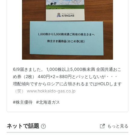
6/9届きました。 1,000株以上5,000株未満 全国共通おこ
め券（2枚） 440円×2＝880円とパッとしないが・・・
増配傾向ですからロシアに占領されるまではHOLDします
（笑） www.hokkaido-gas.co.jp
#
株主優待
#
北海道ガス
ネットで話題
もっと見る