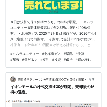
今日は決算で保有銘柄のうち、2銘柄が増配。 ・キムラ
ユニティー 8期連続最高益で年2.5円の増配×400株保
有。 ・北海道ガス 2025年3月期は減益だが、2026年4月
期は増益予想で前期1円、今期1円で合計年2円の増配×30
株保有。 合計年1060円配当が増える計算になる。 どち
らもそんなに悪くないように思えるが、発表後は少し売
#
キムラユニティー
#
北海道ガス
#
増配
#
決算
られる。 と、ここでなんとなく雰囲気でひらめいてしま
#
配当
#
雪だるま
#
複利
#
投資
#
優待
#
買い増し
い、妻口座で2013・2014・みずほリースを全て売却し、
キムラユニティーを100株購入してもらう。 あとは下が
っていくなら1株ずつ買って優待条件の200株を目指して
いく。 【全面改訂 第3版】ほったらかし投資術 (…
•
安月給サラリーマンが年間配当300万を目指す日記
1年前
イオンモールの株式交換比率が確定。売却後の銘
柄の選定。