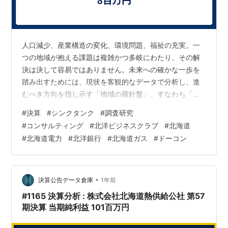
人口減少、産業構造の変化、環境問題、福祉の充実。一
つの地域が抱える課題は複雑かつ多岐にわたり、その解
決は決して容易ではありません。未来への確かな一歩を
踏み出すためには、現状を客観的なデータで分析し、進
むべき方向を指し示す「地域の羅針盤」、すなわち「頭
脳」としてのシンクタンクの存在が不可欠です。 今回
#
決算
#
シンクタンク
#
調査研究
は、北の大地・北海道を拠点に、まさにその「頭脳」と
#
コンサルティング
#
北洋ビジネスクラブ
#
北海道
しての役割を長年にわたって担い続ける専門家集団、株
#
北海道電力
#
北洋銀行
#
北海道ガス
#
ドーコン
式会社北海道二十一世紀総合研究所（HTRI）の第52期決
算を読み解きます。北海道電力や北洋銀行といった地域
を代表する企業が出資するこの組織が、北海道の未来を
どのように描き、その持続的な発展をどう支えて…
•
決算公告データ倉庫
1年前
#1165 決算分析 : 株式会社北海道熱供給公社 第57
期決算 当期純利益 101百万円