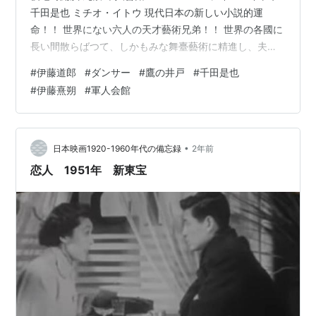
千田是也 ミチオ・イトウ 現代日本の新しい小説的運
命！！ 世界にない六人の天才藝術兄弟！！ 世界の各國に
長い間散らばつて、しかもみな舞臺藝術に精進し、夫々
斯界に名を成した六人の天才兄弟は、まるで小説のやう
#
伊藤道郎
#
ダンサー
#
鷹の井戸
#
千田是也
に、今日本の老父の許に歸つてきた。この兄弟が世界に
#
伊藤熹朔
#
軍人会館
學んだ力を合せて、皆樣にお目にかけやうとするものこ
そ我々が世界に誇り得る藝術ではあるまいか、上演作品
は忘れ難き英國第一流の瞑想詩人イェーツが、特にこの
主演者の爲に書いた「鷹の井戸」の日本初演、演ずる者
•
日本映画1920-1960年代の備忘録
2年前
扶くる者悉く現代日…
恋人 1951年 新東宝