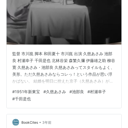
監督 市川崑 脚本 和田夏十 市川崑 出演 久慈あさみ 池部
良 村瀬幸子 千田是也 北林谷栄 森繁久彌 伊藤雄之助 柳谷
寛 久慈あさみ・池部良 久慈あさみってスタイルもよく、
美形。ただ久慈あさみならコレっ！という作品が思い浮
かばない。 結婚を明日に控えた京子（久慈あさみ）が家
族ぐるみで付き合いのある誠一（池部良）とデート？す
#
1951年新東宝
#
久慈あさみ
#
池部良
#
村瀬幸子
る一日を描いた作品。元々は「結婚前夜」という放送劇
#
千田是也
を元に作ったらしい。 新聞社に勤める誠一を電話で誘
い、京子は独身最後の日を銀座で彼と過ごす。 スケート
やてんぷらを食べに行き、ナイトクラブで踊るふたり。
誠一は時間が気になって仕方がない。明日結婚する女性
•
BookCites
3年前