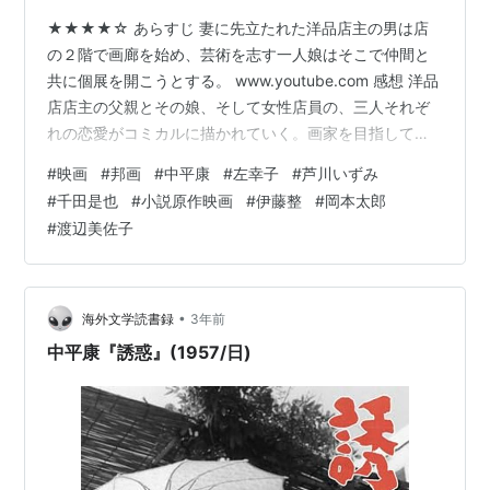
★★★★☆ あらすじ 妻に先立たれた洋品店主の男は店
の２階で画廊を始め、芸術を志す一人娘はそこで仲間と
共に個展を開こうとする。 www.youtube.com 感想 洋品
店店主の父親とその娘、そして女性店員の、三人それぞ
れの恋愛がコミカルに描かれていく。画家を目指してい
た父親が始めた画廊を中心にした人間関係が描かれ、ア
#
映画
#
邦画
#
中平康
#
左幸子
#
芦川いずみ
ートに関わる人が多いせいか、登場人物たちが皆、進歩
#
千田是也
#
小説原作映画
#
伊藤整
#
岡本太郎
的で軽やかなのが印象的だ。明るい雰囲気の中で繰り広
#
渡辺美佐子
げられるコメディシーンは今でも案外と笑えた。 三人そ
れぞれの恋愛はそんなにガッツリとは描かれないが、気
が付けばいつの間にか当のお相手とくっついていた、み
たいな自然な流れで進展してい…
•
海外文学読書録
3年前
中平康『誘惑』(1957/日)