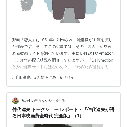
邦画「恋人」は1951年に制作され、池部良が主演を演じ
た作品です。そしてこの記事では、その「恋人」が見ら
れる動画サイトを調べています。主にU-NEXTやAmazon
ビデオでの配信状況を調査していますが、『Dailymotion
とかの無料サイトにはないの？』 『わざわざ登録するの
はちょっと･･･』という方向けに、無料動画サイトのリン
#
千田是也
#
久慈あさみ
#
池部良
クも載せています。動画があったとしても違法アップロ
ードされた動画ばかりだと思いますが、気にしない人は
無料動画サイトでも動画を探してみてください。1.「恋
•
人」を無料サイトで探す無料サイトで探す場合は以下の
私の中の見えない炎
9年前
リンクから。 Youtubeで探す Veohで探す パンドラTV
仲代達矢 トークショー レポート・『仲代達矢が語
で…
る日本映画黄金時代 完全版』（1）