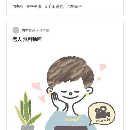
ている。秀子のグループは展覧会を開くため、松山小平
#
映画
#
中平康
#
千田是也
#
左幸子
（葉山良二）のグループと提携することに。そのグルー
プには暴力画伯の草平（安井昌二）もいた。秀子と小平
がいい仲になり、順子と草平がいい仲になる。そして、
•
小平の妹・章子（芦川いづみ）が登場、彼女は省吉の初
無料動画
4年前
恋の女にそっくりだった。 原作は伊藤整の同名小説。 モ
恋人 無料動画
ノローグの多用によって各人物の思惑を…