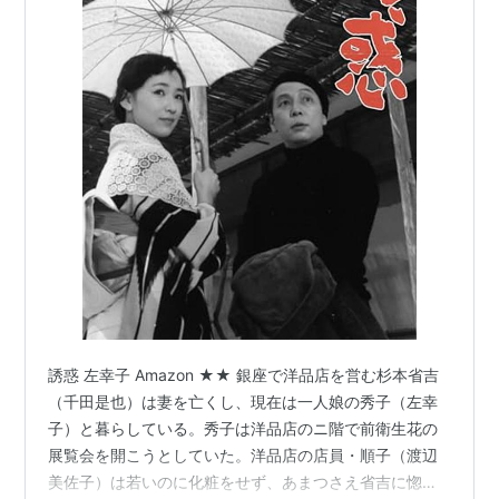
誘惑 左幸子 Amazon ★★ 銀座で洋品店を営む杉本省吉
（千田是也）は妻を亡くし、現在は一人娘の秀子（左幸
子）と暮らしている。秀子は洋品店のニ階で前衛生花の
展覧会を開こうとしていた。洋品店の店員・順子（渡辺
美佐子）は若いのに化粧をせず、あまつさえ省吉に惚れ