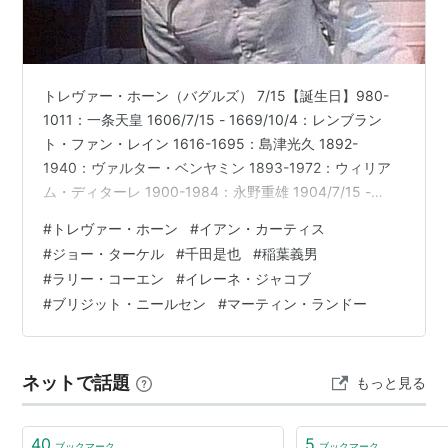
トレヴァー・ホーン（バグルズ） 7/15【誕生日】980-
1011：一条天皇 1606/7/15 - 1669/10/4：レンブラン
ト・ファン・レイン 1616-1695：島津光久 1892-
1940：ヴァルター・ベンヤミン 1893-1972：ウィリア
ム・ディターレ 1900-1984：永野重雄 1904/7/15 -
1994/12/21：千田是也 1905-1977：秋田實 1908-
#
トレヴァー・ホーン
#
イアン・カーティス
1996：ハワード・ヴェルノン 1910/7/15 - 1979/5/2：藤
#
ジョー・ターケル
#
千田是也
#
稲葉義男
本真澄／1910/7/15 - 1983/8/11：山本薩夫 1913-
#
ラリー・コーエン
#
イレーネ・ジャコブ
1998：ハモンド・イネス 1920/7/15 - 199…
#
ブリジット・ニールセン
#
マーティン・ランドー
ネットで話題
もっと見る
40
5
ブックマーク
ブックマーク