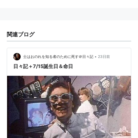
に指導的役割を果たす。
三省堂「大辞林 第三版」より
関連ブログ
1904年（明治37年）7月15日、生まれ。1994年（平成6
年）12月21日、死去。
•
士はおのれを知る者のために死す＠日々記
23日前
日々記＋7/15誕生日＆命日