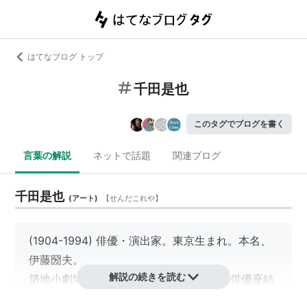
はてなブログ トップ
千田是也
このタグでブログを書く
言葉の解説
ネットで話題
関連ブログ
千田是也
(
アート
)
【
せんだこれや
】
(1904-1994) 俳優・演出家。東京生まれ。本名、
伊藤圀夫。
解説の続きを読む
築地小劇場で初舞台、1944年（昭和19）
俳優座
結
成。
ブレヒト
の翻訳・上演など、戦後の新劇運動