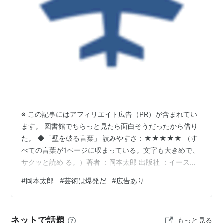
t/list13.html
太陽の塔など沢山の作品、マクセルCM「
芸術は爆発
だ
」という台詞などが有名。
1996年（平成8年）1月7日、急性呼吸不全のため死去。
享年84歳。
岡本太郎 - YouTube
関連キーワード
※ この記事にはアフィリエイト広告（PR）が含まれてい
ます。 図書館でちらっと見たら面白そうだったから借り
太陽の塔
た。 ◆「壁を破る言葉」 読みやすさ：★★★★★ （す
明日の神話
べての言葉が1ページに収まっている。文字も大きめで、
リスト::芸術家
サクッと読め る。）著者 ：岡本太郎 出版社 ：イース
ト・プレス 壁を破る言葉 | 岡本太郎, 岡本敏子 |本 | 通販
#
岡本太郎
#
芸術は爆発だ
#
広告あり
著作一覧
| Amazon 【どんな本？】 ひとことでいえば、「岡本太
郎の人生観の一部に触れる本」とある少年誌のマンガで
「芸術は爆発だ」と発言するキャラクターがいるけれど
ネットで話題
もっと見る
も、その元となった人物だと思われる。 【ここが面白