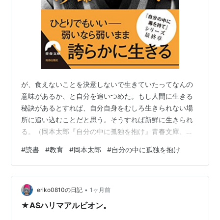
2002.7. -- (中公叢書)
芸術と青春 / 岡本太郎. -- 光文社, 2002.10. -- (知恵
の森文庫)
週刊日本の美をめぐる. no.20(近代 10). -- 小学館,
2002.9. -- (小学館ウイークリーブック)
自分の中に毒を持て / 岡本太郎. -- 青春出版社,
が、食えないことを決意しないで生きていたってなんの
2002.2
意味があるか、と自分を追いつめた。もし人間に生きる
秘訣があるとすれば、自分自身をむしろ生きられない場
所に追い込むことだと思う。そうすれば新鮮に生きられ
る。（岡本太郎『自分の中に孤独を抱け』青春文庫、
2017） こんばんは。新鮮さを求め、先日、東京は青山に
#
読書
#
教育
#
岡本太郎
#
自分の中に孤独を抱け
ある岡本太郎記念館を訪ねました。岡本太郎（1911ｰ
1996）が４２年にわたって住まい、作品をつくり続けた
アトリエがそのまま息づくミュージアムです。 表参道駅
•
から歩いて１０分ほど。 ひとりで孤独だったからでしょ
eriko0810の日記
1ヶ月前
うか。それとも、首都・東京までの「遠路はるばる」で
★ASハリマアルビオン。
少し疲れていたからでしょうか。道すが…