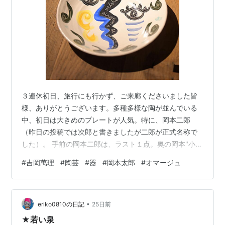
心願の美 / 写真:高橋南勝[他]. -- 毎日新聞社, 1973
今日の芸術 / 岡本太郎. -- 講談社, 1973. -- (講談社文
庫)
李朝の美=民芸 / 文:岡本太郎,浜口良光,趙子庸[他]. --
毎日新聞社, 1973
日本の伝統 / 岡本太郎. -- 講談社, 1973. -- (講談社現
代新書)
３連休初日、旅行にも行かず、ご来廊くださいました皆
イカロスの墜落 / パブロ・ピカソ[他]. -- 新潮社,
様、ありがとうございます。多種多様な陶が並んでいる
1974. -- (創造の小径)
中、初日は大きめのプレートが人気。特に、岡本二郎
日本教養全集. 15. -- 角川書店, 1975
（昨日の投稿では次郎と書きましたが二郎が正式名称で
にらめっこ / 岡本太郎. -- 番町書房, 1975
した）。 手前の岡本二郎は、ラスト１点。奥の岡本"小二
画文集 挑む / 岡本太郎. -- 講談社, 1977.2. -- (講談社
郎"は、残り２点。 まさかの小二郎もいました（笑もうお
#
吉岡萬理
#
陶芸
#
器
#
岡本太郎
#
オマージュ
文庫)
分かりの通り、岡本太郎さんへのオマージュを捧げた器
Taro Okamoto / 岡本太郎. -- 土曜美術社, 1977
です。 他にも素晴らしい器とオブジェが並んでいます。
明日もお待ちしております。 ギャラリー樟楠 ランキング
岡本太郎作品集. Dechirures リトグラフ. -- エスパー
•
参加中うつわ、器、陶器、食器。 ランキング参加中ライ
eriko0810の日記
25日前
ス土曜, 1977.6
フスタイル ランキング参加中インテリア ランキング参加
★若い泉
岡本太郎作品集. Volants リトグラフ. -- エスパース