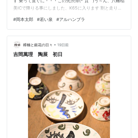
す 乗って直ぐに・・・この先渋滞(*´Д｀)う～ん、八幡稲
日本の伝統 / 岡本太郎. -- 角川書店, 1964. -- (角川文
美ICで降りる事にしました、K65に入ります 割と走りや
庫)
すい道です ( ﾟДﾟ)おっ～これは、ライダーズカフェ「ル
忘れられた日本 / 岡本太郎. -- 中央公論社, 1964. --
#
岡本太郎
#
若い泉
#
アルハンブラ
ート65」さんじゃ有りませんか、ここにあったんや 10年
(中央公論文庫)
前に訪問しました、その時の記事は ↓ こちらから
神秘日本 / 岡本太郎. -- 中央公論社, 1964
simba07ljx.hatenablog.com 姫路方面へ進みます、この
岡本太郎の眼 / 岡本太郎. -- 朝日新聞社, 1966
•
K65は意外と走りやすい、加古川バイパスが渋滞した時
樟楠と銀花の日々
19日前
は使えますね 山陽道姫路東I…
今日をひらく / 岡本太郎. -- 講談社, 1967
吉岡萬理 陶展 初日
原色の呪文 / 岡本太郎. -- 文芸春秋, 1968. -- (人と思
想)
岡本太郎 / 岡本太郎. -- 美術出版社, 1968
日本列島文化論 / 岡本太郎,泉靖一. -- 大光社, 1970
世界の仮面と神像 / 岡本太郎,泉靖一,梅棹忠夫. -- 朝
日新聞社, 1970
美の呪力 / 岡本太郎. -- 新潮社, 1971
沖縄文化論 / 岡本太郎. -- 中央公論社, 1972. -- (中公
叢書)