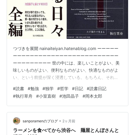
つづきを展開 nainaiteiyan.hatenablog.com ーーーーー
ーーーーーーーーーーーーーーーーーーーーーーーーー
ーーーーーーーーー 世の中には、楽しいことがよい、美
味しいものがよい、便利なものがよい、快適なものがよ
い、という前提が深く浸透している。もちろん、それら
を否定するつもりはない。美味しいものを食べれば嬉し
#
読書
#
勉強
#
独学
#
哲学
#
日記
#
読書日記
い。楽しい時間を過ごせば気分は明るくなる。便利な道
#
執行草舟
#
小室直樹
#
池田晶子
#
岡本太郎
具があれば生活は楽になる。疲れた身体にとって、快適
さは救いである。だから、物質的な幸福や感覚的な快楽
を、すべて浅薄なものとして切り捨てることはできな
い。人間は身体をもって生きている以上、食べること、
•
sanporamenのブログ
2ヶ月前
眠ること、休むこと、…
ラーメンを食べてから渋谷へ 麺屋とんぼさんと