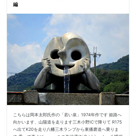
庫)
編
今日の芸術 / 岡本太郎. -- 光文社, 1954
岡本太郎 / 岡本太郎. -- 美術出版社, 1954. -- (日本現
代画家選 ; 第14)
今日の芸術 / 岡本太郎. -- 光文社, 1955. -- (カッパ・
ブックス)
芸術と青春 / 岡本太郎. -- 河出書房, 1956. -- (河出新
書)
日本の伝統 / 岡本太郎. -- 光文社, 1956
現代人の眼 / 岡本太郎. -- 現代社, 1956
日本再発見 / 岡本太郎. -- 新潮社, 1958
黒い太陽 / 岡本太郎. -- 美術出版社, 1959
忘れられた日本 / 岡本太郎. -- 中央公論社, 1961
私の現代芸術 / 岡本太郎. -- 新潮社, 1963
こちらは岡本太郎氏作の「若い泉」1974年作です 姫路へ
今日の芸術 / 岡本太郎. -- 新版. -- 光文社, 1963. --
向かいます、山陽道を走ります三木小野ICで降りて R175
(カッパ・ブックス)
へ出てK20を走り八幡三木ランプから東播磨道へ乗りま