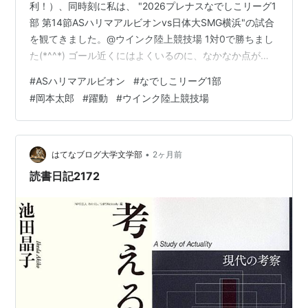
利！）、同時刻に私は、 "2026プレナスなでしこリーグ1
部 第14節ASハリマアルビオンvs日体大SMG横浜"の試合
を観てきました。@ウインク陸上競技場 1対0で勝ちまし
た(*^^*) ゴール近くにはよくいるのに、なかなか点が入
らずのヤキモキのゲームでした。 （播州信用金庫プレゼ
#
ASハリマアルビオン
#
なでしこリーグ1部
ンツ。入場特典はスヌーピーの不織布のレジャーバッグ
#
岡本太郎
#
躍動
#
ウインク陸上競技場
でした） 夜中の土砂降りからの晴れのせいか、風がよく
吹いていて涼しい観戦でした（観覧席は日陰） 隣で建設
中の新しい体育館の入口に、近くのスポーツ会館（老朽
化の為休館予定。新体育館へ移設）の入口にあった岡本
•
はてなブログ大学文学部
2ヶ月前
太郎のオブジェ…
読書日記2172