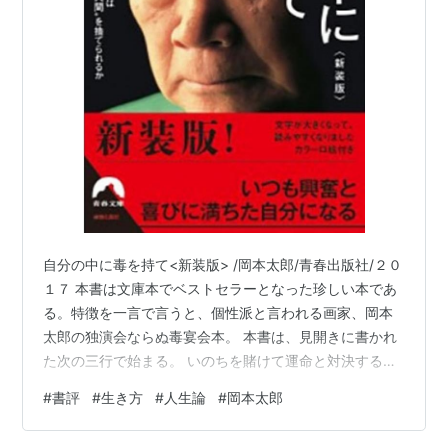
母の手紙 / 岡本太郎. -- チクマ秀版社, 1993.6
Taro万華鏡 / 岡本太郎[他]. -- 川崎市市民ミュージア
ム, 1993
一平かの子 / 岡本太郎. -- チクマ秀版社, 1995.12
「岡本太郎展」図録 / 広島市現代美術館. -- 第2版. --
広島市現代美術館, 1996.1
沖縄文化論 / 岡本太郎. -- 中央公論社, 1996.6. -- (中
公文庫)
岡本太郎歓喜 / 岡本太郎[他]. -- 二玄社, 1997.9. --
(Art & words)
自分の中に毒を持て<新装版> /岡本太郎/青春出版社/２０
１７ 本書は文庫本でベストセラーとなった珍しい本であ
眼 / 岡本太郎[他]. -- チクマ秀版社, 1998.3. -- (実学
る。特徴を一言で言うと、個性派と言われる画家、岡本
創書)
太郎の独演会ならぬ毒宴会本。 本書は、見開きに書かれ
呪術誕生 / 岡本太郎. -- みすず書房, 1998.12. -- (岡
た次の三行で始まる。 いのちを賭けて運命と対決するの
本太郎の本 ; 1)
だ。その時、切実にぶつかるのは己自身だ。己が最大の
#
書評
#
生き方
#
人生論
#
岡本太郎
岡本太郎 / 岡本太郎. -- 日本図書センター, 1998.8. --
味方であり、また敵なのである。 運命と対決し運命を乗
(人間の記録 ; 77)
り越えて生きる覚悟が伝わってくる。 本書の内容から言