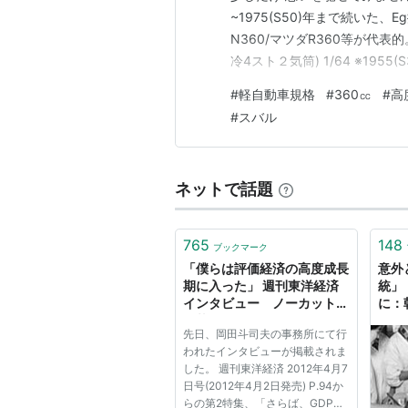
~1975(S50)年まで続いた、
N360/マツダR360等が代表的
冷4スト２気筒) 1/64 ※1955
は、「スズキ・スズライト」か
#
軽自動車規格
#
360㏄
#
高
ホンダN360の登場で性能競
#
スバル
ネットで話題
765
148
ブックマーク
「僕らは評価経済の高度成長
意外
期に入った」 週刊東洋経済
統」
インタビュー ノーカット版
に：
掲載！ - FREEexなう。
先日、岡田斗司夫の事務所にて行
われたインタビューが掲載されま
した。 週刊東洋経済 2012年4月7
日号(2012年4月2日発売) P.94か
らの第2特集、「さらば、GDP」