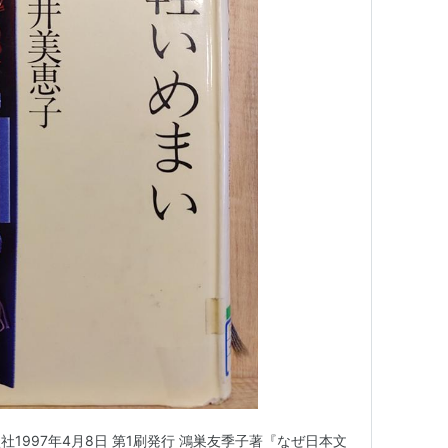
1997年4月8日 第1刷発行 鴻巣友季子著『なぜ日本文