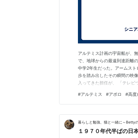
アルテミス計画の宇宙船が、無
で、地球からの最遠到達距離の
中学2年生だった。アームスト
歩を踏み出したその瞬間の映
入ってきた担任が、 「テレビ
面を歩くぞ」と、声を上げ、
#
アルテミス
#
アポロ
#
高度
飛び交っていたのが、 「ヒュ
宙センターとアポロとの交信音
暮らしと勉強、猫と一緒に～Betty
１９７０年代半ばの日