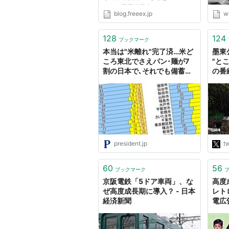
にて、岡田斗司夫／オタキングex
blog.freeex.jp
w
代表「日本は“評価経済”の高度成
長期に入った」がそれです。 岡
田斗司夫の理論の中核を担う「評
128
124
ブックマーク
価経済社会」という概念を、ガ
本当は"米離れ"完了済…米ど
墨東公
チ...
ころ東北でさえパン･麺が7
"と
割の日本で､それでも備蓄米
の番
騒動が起きる深いワケ 高度
える
成長期の1960年代はまだ米
日本
食民族だったが､その後､急減
って
なら
それ
資に
成長
president.jp
tw
のは
では
60
56
ブックマーク
京阪電鉄「5ドア車両」、な
高度
ぜ高度成長期に導入？ - 日本
レト
経済新聞
電広