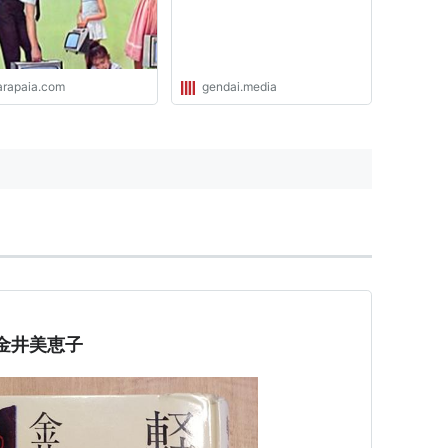
arapaia.com
gendai.media
金井美恵子