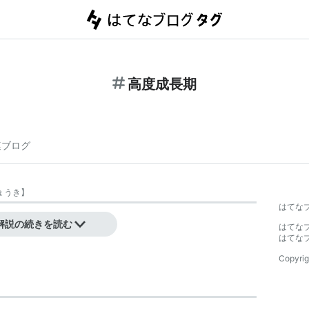
高度成長期
連ブログ
ょうき
】
はてな
解説の続きを読む
はてな
はてな
Copyrig