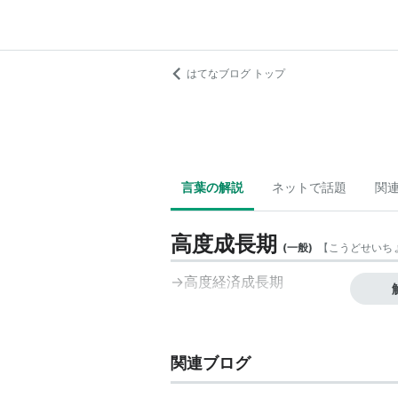
はてなブログ トップ
言葉の解説
ネットで話題
関
高度成長期
(
一般
)
【
こうどせいち
→高度経済成長期
関連ブログ