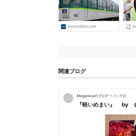
www.nikkei.com
k
関連ブログ
•
Megurecaのブログ
2ヶ月前
『軽いめまい』 by 