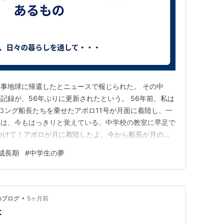
事地球に帰還したとニュースで報じられた。 その中
記録が、56年ぶりに更新されたという。 56年前、私は
ロング船長たちを乗せたアポロ11号が月面に着陸し、一
像は、今もはっきりと覚えている。中学校の教室に早足で
つけて！アポロが月に着陸したよ。今から船長が月の表
私たち生徒がテレビに釘付けになった。その頃、クラスで
成長期
#
中学生の夢
ーストン、ピー」という言葉だった。 これは、NASA宇
だ。テレビを通じて…
•
のブログ
5ヶ月前
本