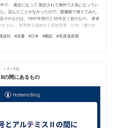
中で、 最近になって 英訳されて海外で人気になってい
いた。読んだことがなかったので、図書館で借りてみた。
.com 作品そのものは、1997年発行と30年近く前のもの。 著者
市生まれ。 群馬県立高崎女子高校卒業。67年『愛の生
 同年現代詩手帖賞受賞。 88年『タマや』で 女流文学
講談社
#
読書
#
日本
#
翻訳
#
高度成長期
れてみると名前ぐらいは聞いたことがあるような気もす
•
・
4ヶ月前
スⅡの間にあるもの