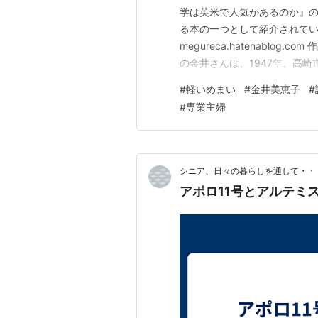
学は英米で人気があるのか』の
る本の一つとして紹介されて
megureca.hatenablog
の金井さんは、1947年、高崎
活』が太宰治賞候補作となる。
#
軽いめまい
#
金井美恵子
#
賞受賞。作品多数。 そう言わ
#
専業主婦
るし、…
シニア、日々の暮らしを通して・・
アポロ11号とアルテミ