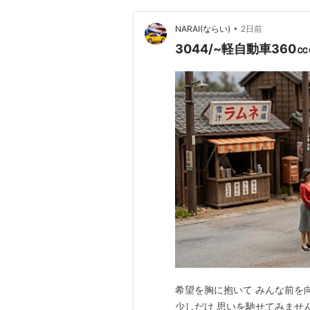
•
NARAI(ならい)
2日前
3044/~軽自動車36
希望を胸に抱いて みんな前を
少しだけ 思いを馳せてみませんか・