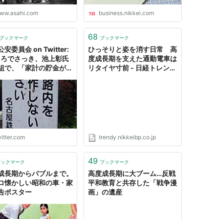
ww.asahi.com
business.nikkei.com
68
ブックマーク
ブックマーク
安委員会 on Twitter:
ひっそりと姿を消す日常 高
ころでさっき、池上彰氏
度成長期を支えた通勤電車は
組で、「家計の貯金が増
リタイヤ寸前 - 日経トレンデ
とお金が回らなくなって
ィネット
が困る」みたいなこと言
ましたけど、タンス預金
ともかく、銀行預金なら
が企業に貸し出されて投
回ればいいわけで（高度
期はそうだった）、悪い
itter.com
trendy.nikkeibp.co.jp
家計ではなく銀行や企業
ないかと。"
49
ブックマーク
ブックマーク
成長期からバブルまで。
高度成長期に大ブーム…反戦
ロ懐かしい昭和の車・家
平和教育と共存した「戦争漫
告ポスター
画」の遺産