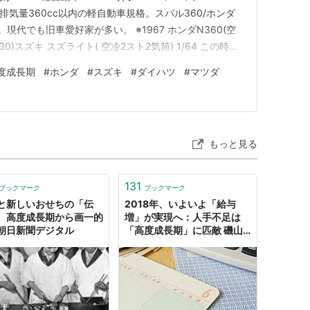
Eg排気量360cc以内の軽自動車規格。スバル360/ホンダ
。現代でも旧車愛好家が多い。 ※1967 ホンダN360(空
(S30)スズキ スズライト( 空冷2スト2気筒) 1/64 この時代
ら始まり、スバル360が乗用車としての地位を確立し、
度成長期
#
ホンダ
#
スズキ
#
ダイハツ
#
マツダ
争が激化、最終的にスペシャリ…
もっと見る
131
ブックマーク
ブックマーク
と新しいおせちの「伝
2018年、いよいよ「給与
 高度成長期から画一的
増」が実現へ：人手不足は
朝日新聞デジタル
「高度成長期」に匹敵 磯山
友幸 2017年12月22日
（金）日経ビジネスオンライ
ン