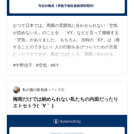
かつて日本では、周囲の雰囲気に合わせられない「空気
が読めない人」のことを、「KY」などと言って揶揄する
「空気」がありました。 もちろん、当時の「KY」は（察
することのできない）人の行動をあげつらうための言葉
だったワケですが、最近ではむしろ、周囲に合わせるこ
とを求める空気を「同調圧力」などと呼んで、否定的に
#
中野信子
#
空気
#
KY
扱う文脈が増えてきているような気がします。 この10年
余りのうちに、きっと世の中の方がそれだけ変わってき
たということなのでしょう。 リクルートワークス研究所
•
が2024年に行った調査によると、日本の会社員の74.2%
私の脳の延長線
1ヶ月前
が「周囲と異なる意見を述べることに抵抗がある」と回
梅雨だけでは納められない私たちの内面だったり
答している由。この数値は（およ…
エトセトラ( ´∀｀ )