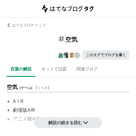
はてなブログ トップ
空気
このタグでブログを書く
言葉の解説
ネットで話題
関連ブログ
空気
(
ゲーム
)
【
くうき
】
A I R
劇場版AIR
アニメ版AIR
解説の続きを読む
エアー