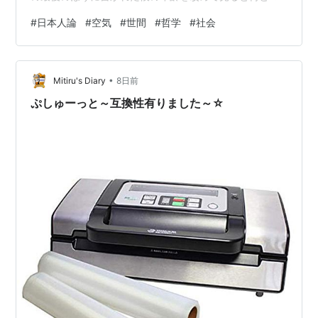
分と大して違わないことに驚いた持ってるものが違うと
#
日本人論
#
空気
#
世間
#
哲学
#
社会
いう現実を見せられたが仕方無い、それは認めるしかな
いこうした場合は、少しでも味わったほうが勝ちだと思
うことにした広範な分野に渡っているのでこの本の説明
•
は難しい便利な生成AIを使っても、その解説はきっと不
Mitiru's Diary
8日前
満足と思えるに違いない登場人物は福沢諭吉、山本七
ぷしゅーっと～互換性有りました～☆
平、丸山眞男、大枠として日本人論を語る立場として
外…