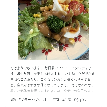
おはようございます。 毎日暑いソルトレイクシティよ
り、暑中見舞いを申しあげまする。 いえね、ただでさえ
高地なこのあたり。こうもカンカンと暑くなりまする
と、空気がますます薄くなってしまう。 そうなのです、
暑いと気体は膨張しますのよ。故に空気中の分子ちゃん
達は 🏃🏃‍➡️🏃🏃‍➡️🏃🏃‍➡️🏃🏃‍➡️えらいこっちゃ！ あっち
#
猫
#
ブラートヴルスト
#
空気
#
お庭
#
うずら
ゃこっちゃと活動範囲が広がりますので、酸素の量が減