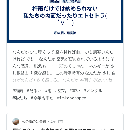
なんだか 少し暗くって 空を見れば雨。 少し肌寒いんだ
けれど でも、 なんだか 空気が密封されているような そ
んな感覚。 眠気も・・・ 頭のてっぺん エネルギーが 少
し根詰まり 変な感じ。 この時期特有の なんだか 少し 自
分がめんどくさく感じる。 なんだか 本調子でないよね
そんな言葉を多く聞く でも、 この気持ち 梅雨だけでは
#
梅雨
#
だるい
#
雨
#
空気
#
重い
#
メンタル
納められない そんな感じがする 何となく 色々なことが
#
私たち
#
今年も来た
#
fmkopenopen
詰まりつつあるような そんな感じ。 好きなところだけ
チョイス出来たらいいのに とか そんなことを思いながら
今日もうつらうつらしたりなんぞ・・・・ なんだか そん
な気分になっちゃうよね まいっちゃうよね( ´∀…
•
私の脳の延長線
2ヶ月前