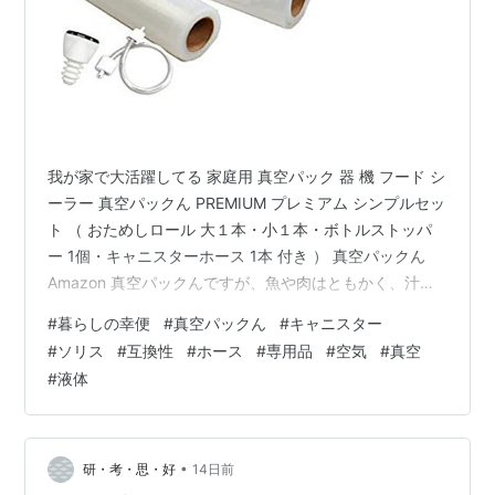
我が家で大活躍してる 家庭用 真空パック 器 機 フード シ
ーラー 真空パックん PREMIUM プレミアム シンプルセッ
ト （ おためしロール 大１本・小１本・ボトルストッパ
ー 1個・キャニスターホース 1本 付き ） 真空パックん
Amazon 真空パックんですが、魚や肉はともかく、汁物
のパックが難しい。 汁物は空気を吸いだすと液体も出て
#
暮らしの幸便
#
真空パックん
#
キャニスター
来ちゃうので、空気は抜けても真空には出来ない。 で、
#
ソリス
#
互換性
#
ホース
#
専用品
#
空気
#
真空
前から欲しかったんですが ようやく角型キャニスターを
#
液体
買いました。 yahoo.jp これで燻製の漬け込みとかも真空
で出来ます。 真空にした方が仕込みが早くなるんです。
付属のアダプターを使って真空に。 問…
•
研・考・思・好
14日前