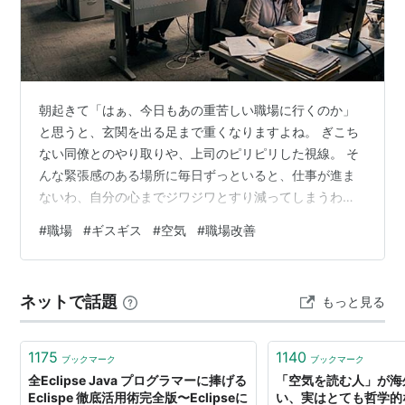
朝起きて「はぁ、今日もあの重苦しい職場に行くのか」
と思うと、玄関を出る足まで重くなりますよね。 ぎこち
ない同僚とのやり取りや、上司のピリピリした視線。 そ
んな緊張感のある場所に毎日ずっといると、仕事が進ま
ないわ、自分の心までジワジワとすり減ってしまうわと
いやになっちゃいます。 正直なところ、一人の力でそん
#
職場
#
ギスギス
#
空気
#
職場改善
な職場全体の雰囲気を、ガラリと変えるのは簡単ではあ
りません。 でも、自分の身の周りの人への接し方を少し
変えてみるだけで、周りの反応が柔らかくなったり、自
ネットで話題
もっと見る
分自身のストレスがすーっと軽くなったりすることは確
かにあります。 今回は、なぜ職場がギスギスしてしまう
のかその理由を紐解きながら、実際に試して…
1175
1140
ブックマーク
ブックマーク
全Eclipse Java プログラマーに捧げる
「空気を読む人」が海
Eclispe 徹底活用術完全版〜Eclipseに
い、実はとても哲学的な理由