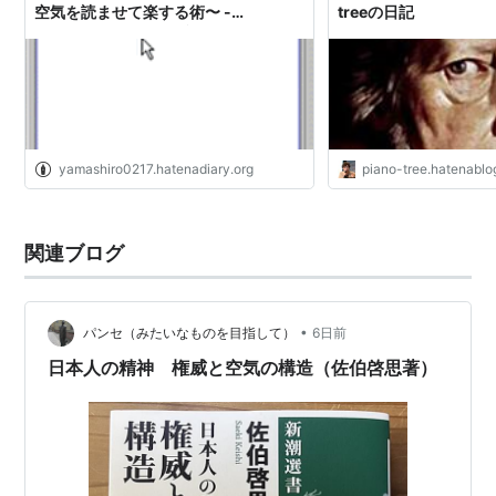
空気を読ませて楽する術〜 -
treeの日記
Yamashiro0217の日記
yamashiro0217.hatenadiary.org
piano-tree.hatenabl
関連ブログ
•
パンセ（みたいなものを目指して）
6日前
日本人の精神 権威と空気の構造（佐伯啓思著）