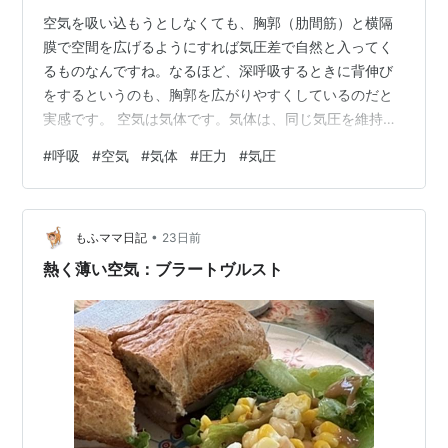
空気を吸い込もうとしなくても、胸郭（肋間筋）と横隔
膜で空間を広げるようにすれば気圧差で自然と入ってく
るものなんですね。なるほど、深呼吸するときに背伸び
をするというのも、胸郭を広がりやすくしているのだと
実感です。 空気は気体です。気体は、同じ気圧を維持す
る性質をもっているので、通り道ができると、空気は、
#
呼吸
#
空気
#
気体
#
圧力
#
気圧
高い気圧のところから低い気圧のほうへと流れていきま
す。 息を吸うときには、胸腔のサイズが大きくなって肺
に気圧の低い部分が生じ、そこに空気が、気圧を同じに
•
しようと流れ込むのです。 息を吐くときは、胸腔のサイ
もふママ日記
23日前
ズを小さくして、肺のなかの空気に圧力をかけます。肺
熱く薄い空気：ブラートヴルスト
のなかの空気圧が外部の空気の気圧より高くなる…