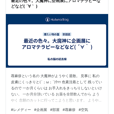
最近の色々。大魔神に企画展にアロマテラピーな
どなど( ´∀｀ )
蕁麻疹という名の 大魔神がようやく退散。 見事に 私の
皮膚にくっきりと(´；ω；`)ｳｩｩ 色素沈着として 残ってい
るので 一か月くらいは お手入れをきっちりしないといけ
ない。 一か月分頂いている お薬を全部飲んでから よう
やく 念願のカットに行ってこようと思います。 ようやく
だな( ´∀｀ ) 痒すぎて 明け方に目が覚めてしまって 本当
#
レメディー
#
企画展
#
部屋
#
蕁麻疹
#
空気
に大変だった(-_-;) たかが蕁麻疹( ´∀｀ ) と侮ていた私に