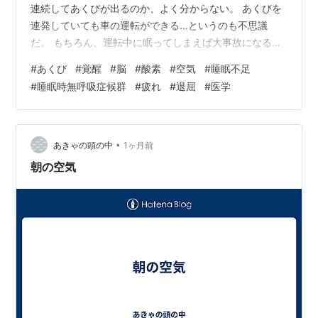
連続してあくびが出るのか、よく分からない。 あくびを
連発していても車の運転ができる…というのも不思議
だ。 もちろん、運転中に眠ってしまえば大事故になるか
ら、眠るわけにはいかない。 でも、あくびが止まらない
#
あくび
#
覚醒
#
脳
#
酸素
#
空気
#
睡眠不足
状態でも、ある程度の覚醒があるというのが不思議だ。
#
睡眠時無呼吸症候群
#
疲れ
#
退屈
#
医学
ネットにも、あくびが多い原因については、色々記事が
載っている。 やっぱりそうかと思うものもあるが、自分
がそのどれに当たるのかが分からない。 それに、なぜあ
くびが出るかについて、医学的によく分かってないこと
•
あきゃの頭の中
1ヶ月前
が多いのだ。 有力な説は、次の二つだ…
朝の空気