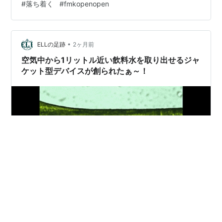
#
落ち着く
#
fmkopenopen
馬鹿( ﾟДﾟ)！ と叫びたい。 先週は 企画展なども参加して
いたので 何となく 部屋の空気が 落ち着いていないので
掃除だったり 片付けなど 色々頑張ろうかな( ´∀｀ ) 最近
は レメデ…
•
ELLの足跡
2ヶ月前
空気中から1リットル近い飲料水を取り出せるジャ
ケット型デバイスが創られたぁ～！
繊維そのものに水分回収機能を持たせ!? 空気中の水分を