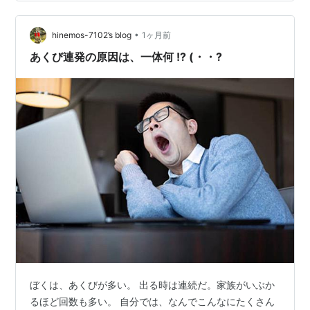
少いたしまする。 ゴルフなんぞなさる方、 😆おお、かっ
飛ばしたったわ。練習した甲斐あったわ！ いや、ちゃい
•
ますねん。空気が薄くて空気抵抗が減った分、すっ飛ぶ
hinemos-7102’s blog
1ヶ月前
だけなんですわ。 実力と勘違いせんといてなあ。 職場に
あくび連発の原因は、一体何 !? (・・?
て一息いれよか さ…
ぼくは、あくびが多い。 出る時は連続だ。家族がいぶか
るほど回数も多い。 自分では、なんでこんなにたくさん