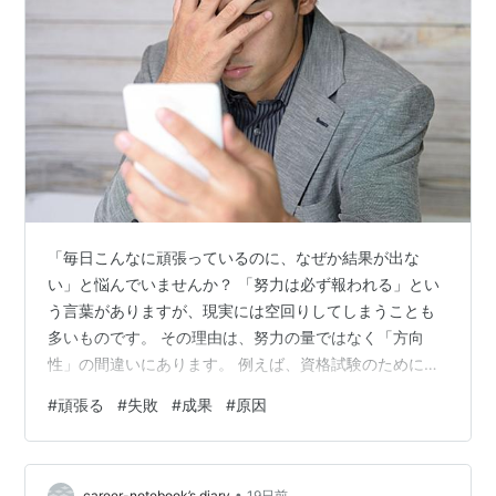
「毎日こんなに頑張っているのに、なぜか結果が出な
い」と悩んでいませんか？ 「努力は必ず報われる」とい
う言葉がありますが、現実には空回りしてしまうことも
多いものです。 その理由は、努力の量ではなく「方向
性」の間違いにあります。 例えば、資格試験のために参
考書をただ眺めるだけでは、実践的な問題は解けるよう
#
頑張る
#
失敗
#
成果
#
原因
になりません。 スポーツでも、間違ったフォームのまま
何千回練習しても上達は遠のいてしまいます。 今回は、
努力が成果に繋がらない人の特徴と、驚くほど結果が変
•
career-notebook’s diary
19日前