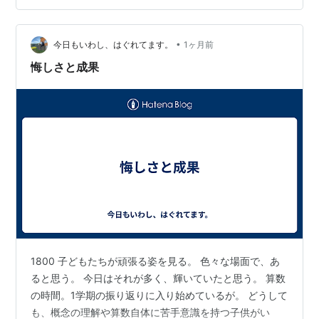
ちに、弘教の土壌をつくっていることになる。 そして、
弘教は、決してあせる必要はない。むしろ厳格に、『入
•
りたくても、なかなか入れない』というくらいであって
今日もいわし、はぐれてます。
1ヶ月前
よいと思う。」 以下は、上記の指導を踏まえた、私自身
悔しさと成果
の受け止めである。 土…
1800 子どもたちが頑張る姿を見る。 色々な場面で、あ
ると思う。 今日はそれが多く、輝いていたと思う。 算数
の時間。1学期の振り返りに入り始めているが。 どうして
も、概念の理解や算数自体に苦手意識を持つ子供がい