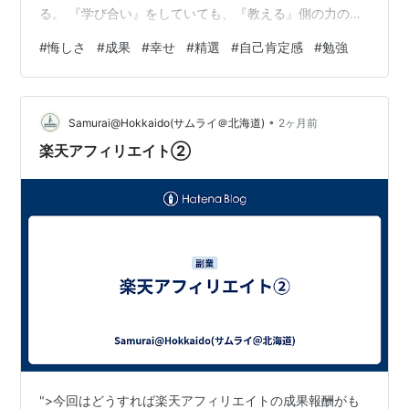
る。 『学び合い』をしていても、『教える』側の力の有
無や忍耐力というのも大事になる。 今回は『学び合い』
#
悔しさ
#
成果
#
幸せ
#
精選
#
自己肯定感
#
勉強
中の時間を活かし、逆に自分ががっつり入る。 何度も同
じ問題を、手を替え品を替えて伝える。ヒットする表情
を、逆に不発に終わる表情をしっかり捉えて、問題を出
•
し続ける。 嬉しかったのは。 解き方でもなんでも、規則
Samurai@Hokkaido(サムライ＠北海道)
2ヶ月前
性とやり方が落ちた時に。「あー！」と言って、自ら鉛
楽天アフィリエイト②
筆を握り直す。 私が一瞬他の…
">今回はどうすれば楽天アフィリエイトの成果報酬がも