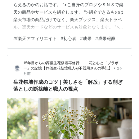
らえるのかのお話です。 ">ご自身のブログやＳＮＳで楽
天の商品やサービスを紹介します。 ">紹介できるものは
楽天市場の商品だけでなく、楽天ブックス、楽天トラベ
ル、楽天カードなどのサービスも対象となります。 ">成
果発生の条件はあなたが貼ったリンクを経由してユーザ
#
f楽天アフィリエイト
#
初心者
#
成果
#
成果報酬
ーが楽天市場などを訪れ、商品を購入またはサービスを
利用すると成果になります。あなたが紹介した商品・サ
ービス・ショップ以外で商品購入またはサービス利用で
15年目からの葬儀生花祭壇再修行 ―― 花と心と「ブラボ
も成果になります。リンクがクリックされてから「２４
•
ー」の記憶【葬儀生花祭壇職人@不器用さんの手記】
2ヶ
時間以内」に別商品をカートに入れて購入された場合で
月前
も、あなたに報酬が入る仕組みがありま…
生花祭壇作成のコツ｜美しさを「解放」する削ぎ
落としの断捨離と職人の視点