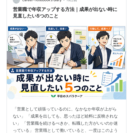
わる「正しい努力のコツ」を分かりやすく解説します。
***目次*** 頑張っても報われない人の特徴 ・ゴールを決
営業職で年収アップする方法｜成果が出ない時に
めずに走り出している ・思考停止…
見直したい5つのこと
「営業として頑張っているのに、なかなか年収が上がら
ない」 「成果を出しても、思ったほど給料に反映されな
い」 「営業職を続けるべきか、転職した方がいいのか迷
っている」 営業職として働いていると、一度はこのよう