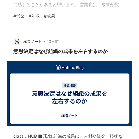
に感じることがあると思います。 営業職は、成果が数字
で見えやすく、実績次第で年収アップを目指しやすい仕
#
営業
#
年収
#
成果
事です。 その一方で、どれだけ頑張っても、会社の給与
制度や扱っている商材によっては、年収に限界があるこ
ともあります。 実際、dodaの職種図鑑では、営業系職種
•
の年収は473.9万円と掲載されています。ただし、営業職
構造ノート
20日前
には個人営業、法人営業、IT営業、金融営業、広告営業
意思決定はなぜ組織の成果を左右するのか
など多くの種類があり、仕事…
class：HUB ■ 現象 組織の成果は、人材や資金、技術な