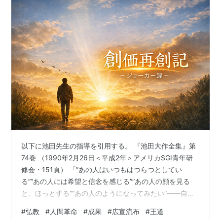
以下に池田先生の指導を引用する。 『池田大作全集』第
74巻 （1990年2月26日＜平成2年＞アメリカSGI青年研
修会・151頁） 「”あの人はいつもはつらつとしてい
る””あの人には希望と信念を感じる””あの人の顔を見る
と、ほっとする””あの人のようになってみたい”—―自然
のうちに、周囲の人がそう思えるような、自分らしい人
#
弘教
#
人間革命
#
成果
#
広宣流布
#
王道
間革命に、挑戦していけばよい。それ自体が、無言のう