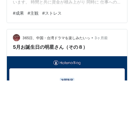
います。 時間と共に資金が積み上がり 同時に 仕事への
熱は冷めていく状況になっています。 ただ 熱が冷め
#
成果
#
主観
#
ストレス
る・・と言いましても 一応最低限の業務はこなしている
感じですが 正確に言えば 成果を気にしなくなった、とい
うことでしょうか。 成果や評価を気にせずに働くと 自分
•
の好きなように動くことができます。 上司から指示され
365日、中国・台湾ドラマを楽しみたいっ
3ヶ月前
ても 納得できなければ取り組まずに過ごすこともできま
5月お誕生日の明星さん（その８）
す。 まぁ あまりにやり…
今回、お誕生日をお迎えになる明星のみなさん、 お誕生