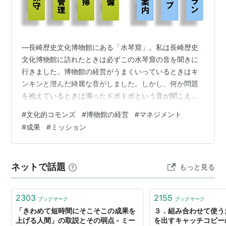
―長崎歴史文化博物館にある「水琴窟」。私は長崎歴史
文化博物館に訪れたときは必ずこの水琴窟の音を聞きに
行きました。博物館の経営がうまくいっているときはキ
ンキンと澄んだ綺麗な音がしました。しかし、何か問題
を抱えているときは濁ったドボドボという音が聞こえた
ような気がしました。そんなときは気を取り直してスタ
#
文化的コモンズ
#
博物館の経営
#
マネジメント
ッフと一緒にいろいろなことを話し合ったり館内の様子
#
成果
#
ミッション
をしっかりと見るようにして問題発見に努めました。―
「水琴窟」（長崎歴史文化博物館） ―――――――― 公
立文化施設が文化的コモンズの主体またはハブとして機
ネットで話題
もっと見る
能する際に求められる点について考えてみましょう。 博
物館は本来、貴重な資料を収蔵する場所でした…
2303
2155
ブックマーク
ブックマーク
「きわめて短時間にそこそこの成果を
３．組み合わせて使う
上げる人間」の取説とその弱点 - ミー
を出すキャッチコピー