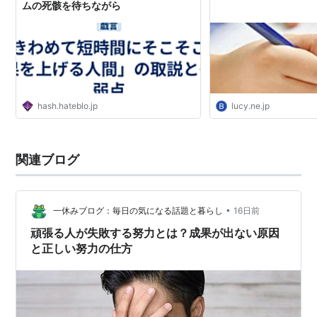
ムの死骸を待ちながら
hash.hateblo.jp
lucy.ne.jp
関連ブログ
•
一休みブログ：毎日の気になる話題と暮らし
16日前
頑張る人が失敗する努力とは？成果が出ない原因
と正しい努力の仕方