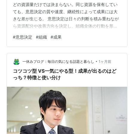
どの資源量だけでは決まらない。同じ資源を保有してい
ても、意思決定の質や速度、継続性によって成果には大
きな差が生じる。 意思決定は日々の判断を積み重ねなが
ら資源配分や改善方向を決定し、組織全体の行動を形成
する中核機能となる。そのため、判断の質が長期的な競
#
意思決定
#
組織
#
成果
争力や持続的な成果を左右する。 ■ 背景 組織は限られた
資源を継続的に配分しなければならない。 外部環境は継
続的に変化し続ける。 判断結果は後続の行動や制度へ連
•
鎖する。 一度の意思決定が複数の部門へ影響を与える。
一休みブログ：毎日の気になる話題と暮らし
1ヶ月前
【構造】 情報収集 ↓ 認識形成 ↓ 意思決定 ↓ 資源配分・
コツコツ型 VS一気にやる型！成果が出るのはど
行動選択 …
っち？特徴と使い分け