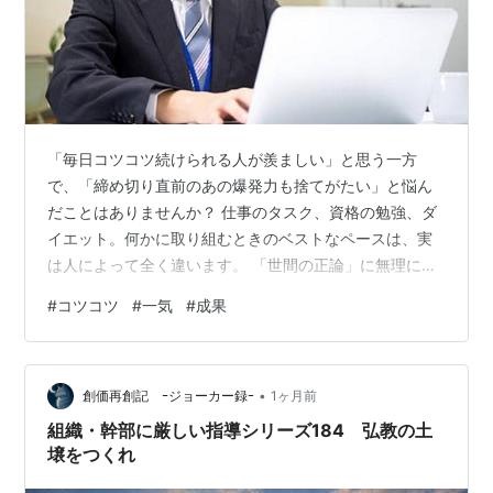
「毎日コツコツ続けられる人が羨ましい」と思う一方
で、「締め切り直前のあの爆発力も捨てがたい」と悩ん
だことはありませんか？ 仕事のタスク、資格の勉強、ダ
イエット。何かに取り組むときのベストなペースは、実
は人によって全く違います。 「世間の正論」に無理に合
わせる必要はありません。 今回は、コツコツ型と一気に
#
コツコツ
#
一気
#
成果
やる型のメリット・デメリットを徹底比較！ それぞれの
強みが生きる「具体的な場面」や、両方のいいとこ取り
をするコツまで、あなたにぴったりの目標達成法を分か
•
りやすくお届けします。 ***目次*** コツコツ型と一気に
創価再創記 ｰジョーカー録ｰ
1ヶ月前
やる型、それぞれのリアルな特徴 ・コツコツ型：仕組み
組織・幹部に厳しい指導シリーズ184 弘教の土
化が得意な「長期戦」タイプ ・一…
壌をつくれ