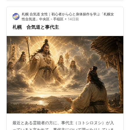
が、それは余程自分を客観視できる人で、そういう人は
余りいないでしょう。 また思い込みが強かったとして
札幌 合気道 女性｜初心者から心と身体操作を学ぶ「札幌女
も、周りの人は「そうなんですね」などと言って、指摘
•
性合気道」中央区・手稲区
14日前
されることはまずありません。 逆に誰か周りで思い込み
札幌 合気道と事代主
が強い人や、この人は何か一人で思い込んでいるな…
最近とある霊能者の方に、事代主（コトシロヌシ）が入
っていると言われて、事代主について調べたりしていま