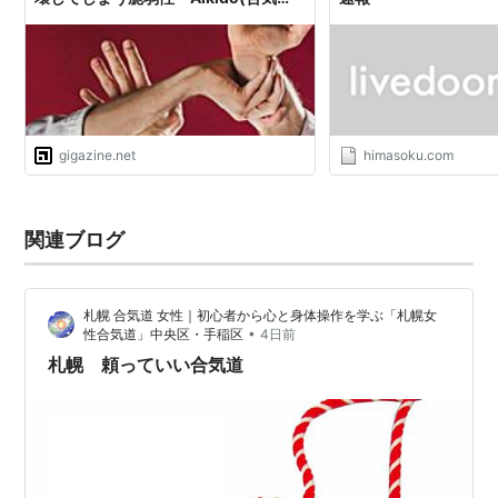
道)」が見つかる
gigazine.net
himasoku.com
関連ブログ
札幌 合気道 女性｜初心者から心と身体操作を学ぶ「札幌女
•
性合気道」中央区・手稲区
4日前
札幌 頼っていい合気道