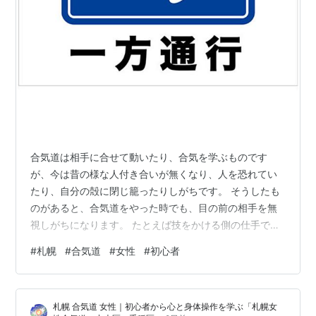
合気道は相手に合せて動いたり、合気を学ぶものです
が、今は昔の様な人付き合いが無くなり、人を恐れてい
たり、自分の殻に閉じ籠ったりしがちです。 そうしたも
のがあると、合気道をやった時でも、目の前の相手を無
視しがちになります。 たとえば技をかける側の仕手であ
れば、相手を感じることなく、相手を無視したまま自分
#
札幌
#
合気道
#
女性
#
初心者
の頭の中で考えたことをやろうとしたり、 受けにして
も、相手に身を任せて自然と動くのではなく、頭で受け
の手順や受け身を取ることを考えて、一人で勝手に倒れ
札幌 合気道 女性｜初心者から心と身体操作を学ぶ「札幌女
たりもします。 それでは一人の世界で、一人相撲を取っ