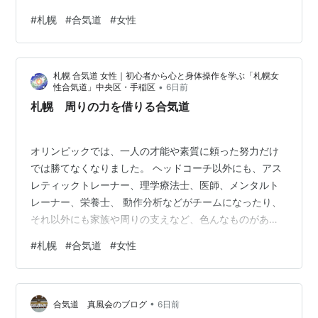
を頼まれました。 （拍子木とは相撲とか火の用心とか
#
札幌
#
合気道
#
女性
で、木をカンカン叩いて拍子をとる音具です。） しかし
身体の使い方と言われても、私も殆ど見たことも無い
し、一度も触ったことも無ければ、どうやるのか私も全
札幌 合気道 女性｜初心者から心と身体操作を学ぶ「札幌女
く分からないので、教えてと言われても困ってしまいま
•
性合気道」中央区・手稲区
6日前
す。 ただ動画を送って貰うと、確かに不自然だなと感じ
札幌 周りの力を借りる合気道
るものがあり、よくは分からないけど私ならそうは…
オリンピックでは、一人の才能や素質に頼った努力だけ
では勝てなくなりました。 ヘッドコーチ以外にも、アス
レティックトレーナー、理学療法士、医師、メンタルト
レーナー、栄養士、 動作分析などがチームになったり、
それ以外にも家族や周りの支えなど、色んなものがあり
ます。 コンビニに行くとか、イオンに行くぐらいであれ
#
札幌
#
合気道
#
女性
ばいいですが、強力なサポートがなければ、自分一人だ
けの力でやろうとしてもたかが知れていて、無理なので
す。 札幌女性合気道に来ているある人は、車の運転で信
•
号が赤に変わった時に、停止線では止まらず、毎回横断
合気道 真風会のブログ
6日前