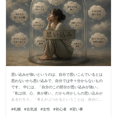
思い込みが強いというのは、自分で思いこんでいるとは
思わないから思い込みで、自分では中々分からないもの
です。 中には、「自分のこの部分が思い込みが強い」
「私は頭、心、体が硬い、だから何かしらの思い込みが
あるだろう」「考えがぶつかるということは、自分に思
い込みがあるかもしれない」 などのよう考えて、自分の
#
札幌
#
合気道
#
女性
#
初心者
#
習い事
思い込みを見つけ出そうとする人もいるかもしれません