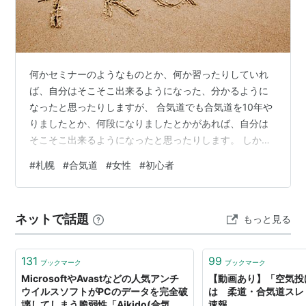
富木流合気道 … 開祖の高弟・富木謙治が興した流
派。富木は講道館（嘉納治五郎の高弟でもあった）
より合気道を学びに来た後、乱取のある独自の流派
を興した。日本合気道協会は富木流の団体である。
何かセミナーのようなものとか、何か習ったりしていれ
武産合氣道 … 開祖の高弟・斉藤守弘が興した流派。
ば、自分はそこそこ出来るようになった、分かるように
合気道の初期の型をそのまま残していることを特徴
なったと思ったりしますが、 合気道でも合気道を10年や
とする。
りましたとか、何段になりましたとかがあれば、自分は
合気道SA … 養神館の櫻井文夫が興した、実戦的を標
そこそこ出来るようになったと思ったりします。 しかし
榜する流派。試合を行うことを特徴とする
合気道を何十年やろうとも、何段になろうとも、最も基
#
札幌
#
合気道
#
女性
#
初心者
光輪洞合気道…平井稔を創始者とした別系統の武道。
本技の一つである一教ですら利くとは限りません。 それ
上記の合気道とは体系が異なり、八つの「体裁き」
は普段稽古では、相手が倒れてくれるから利いていると
と呼ばれる動きを基本とする。最も最初に「合気
思ったり、利かない場合は受けの人が悪いと考えて、 自
ネットで話題
道」という名称を用いた。
もっと見る
分がやっていることは正しいなどバイアスがあったり、
合気道歴何年とか、何段とか、そうしたことだけで判断
していると、本当のことが全く見えなくなる…
131
99
ブックマーク
ブックマーク
MicrosoftやAvastなどの人気アンチ
【動画あり】「空気投
ウイルスソフトがPCのデータを完全破
は 柔道・合気道スレ : 
壊してしまう脆弱性「Aikido(合気
速報