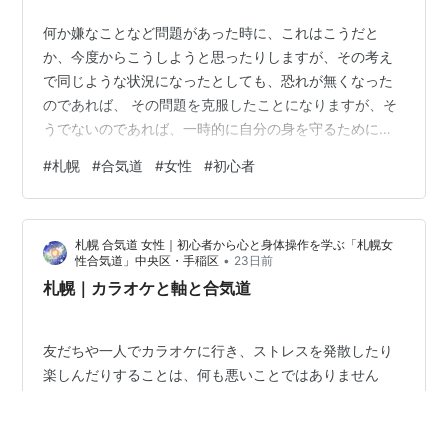
何か嫌なことなど問題があった時に、これはこうだと
か、今度からこうしようと思ったりしますが、その考え
で同じような状況になったとしても、恐れが無くなった
のであれば、 その問題を克服したことになりますが、そ
うでないのであれば、一時的に自分の身を守るためにそ
う考えたもので、完全に克服したとか正しい考えだとか
#
札幌
#
合気道
#
女性
#
初心者
ではありません。 たとえば男に騙されたとか、何か嫌な
ことがあって酷く傷付いた時、男は全て嘘つきだ、とい
うように考えることがあります。 それによって男と関わ
札幌 合気道 女性｜初心者から心と身体操作を学ぶ「札幌女
ることを避け、自分の身を守る訳ですが、しかしその男
•
性合気道」中央区・手稲区
23日前
に騙されたとしても、世の中の全ての男が嘘つきかとい
札幌｜カラオケと軸と合気道
うのは別の問題で、幸せに過ごしている男女もいる…
友だちや一人でカラオケに行き、ストレスを発散したり
楽しんだりすることは、何も悪いことではありません
し、そうした何かは必要でしょう。 しかし歌が上手くな
りたい場合は、そうしたものとは違います。 自分が出来
ることや、やりやすいことをやるのではなく、自分が出