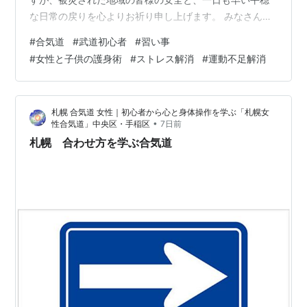
な日常の戻りを心よりお祈り申し上げます。 みなさん、
こんにちは。 「人が何者であるかは、名前や肩書より、
#
合気道
#
武道初心者
#
習い事
その立ち居振る舞い、生き方ににじみ出るもんです
#
女性と子供の護身術
#
ストレス解消
#
運動不足解消
よ。」 あるドラマで耳にしたこの言葉が、強く心に残り
ました。 その場面に登場するのは、出身も身分も明かせ
ない事情を抱えた、子どもを連れた一人の母親です。 し
札幌 合気道 女性｜初心者から心と身体操作を学ぶ「札幌女
かし、その立ち居振る舞いや言葉遣い、人への接し方を
•
性合気道」中央区・手稲区
7日前
見た人物は、「この人は士族だ」とすぐに見抜き…
札幌 合わせ方を学ぶ合気道