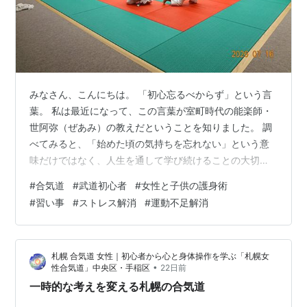
みなさん、こんにちは。 「初心忘るべからず」という言
葉。 私は最近になって、この言葉が室町時代の能楽師・
世阿弥（ぜあみ）の教えだということを知りました。 調
べてみると、「始めた頃の気持ちを忘れない」という意
味だけではなく、人生を通して学び続けることの大切さ
が込められているそうです。 世阿弥は、人生には「三つ
#
合気道
#
武道初心者
#
女性と子供の護身術
の初心」があると説いています。 是非（ぜひ）の初心 未
#
習い事
#
ストレス解消
#
運動不足解消
熟だった自分を忘れない。 誰もが最初は思うようにでき
ず、失敗を重ねながら少しずつ前へ進んでいきます。 合
気道でも、受け身一つ、技一つとっても思うようにでき
札幌 合気道 女性｜初心者から心と身体操作を学ぶ「札幌女
なかった頃を思い出します。 その頃の自分を忘れずにい
•
性合気道」中央区・手稲区
22日前
ると、「まだまだ学ぶことがある」…
一時的な考えを変える札幌の合気道