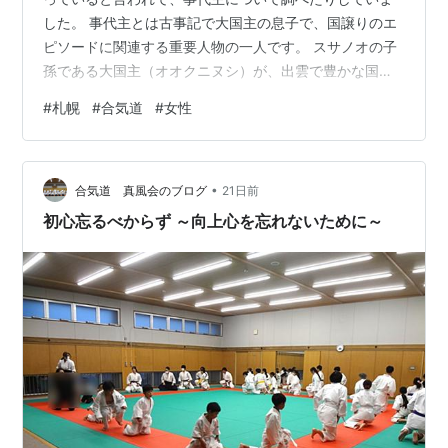
した。 事代主とは古事記で大国主の息子で、国譲りのエ
ピソードに関連する重要人物の一人です。 スサノオの子
孫である大国主（オオクニヌシ）が、出雲で豊かな国を
治めていましたが、天照大神の直系である天孫族が統治
#
札幌
#
合気道
#
女性
するから、国を譲るよう出雲に使者を送っていました。
しかし使者は中々帰って来なく、出雲で仲良くやってい
るものだから、最後に逆さに立てた剣（とつかのつる
•
ぎ）の切っ先に、胡坐で座ることも出来てしまう、最強
合気道 真風会のブログ
21日前
の武神タケミカズチを送ります。 タケミカズチに迫られ
初心忘るべからず ～向上心を忘れないために～
た大国主は、二人の息子に聞いてと言い、事代主…