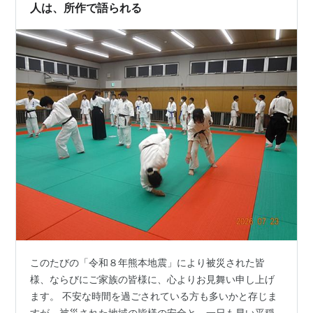
歩道まで飛び出していて、 車を駐車する時には、毎回斜
人は、所作で語られる
めになっていたり、タイヤも曲がっているの…
このたびの「令和８年熊本地震」により被災された皆
様、ならびにご家族の皆様に、心よりお見舞い申し上げ
ます。 不安な時間を過ごされている方も多いかと存じま
すが、被災された地域の皆様の安全と、一日も早い平穏