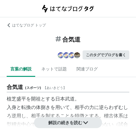
はてなブログ トップ
合気道
このタグでブログを書く
言葉の解説
ネットで話題
関連ブログ
合気道
(
スポーツ
)
【
あいきどう
】
植芝盛平を開祖とする日本武道。
入身と転換の体捌きを用いて、相手の力に逆らわずむし
ろ逆用し、相手を制することを特徴とする。稽古体系は
解説の続きを読む
型稽古中心であり、勝負をつける試合は行わない（試合
を行う流派もある）。