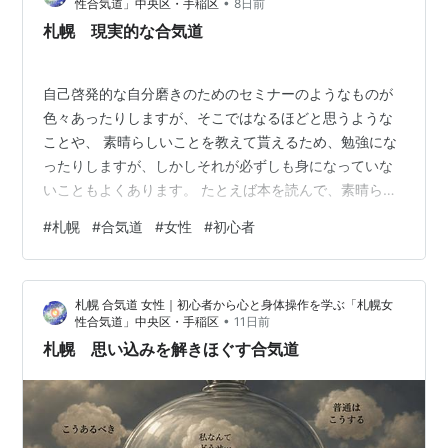
•
性合気道」中央区・手稲区
8日前
ているようなものですが、逆に言えば合気道でもしそう
札幌 現実的な合気道
であるならば、普段も自分の世界だけで何かをやっ…
自己啓発的な自分磨きのためのセミナーのようなものが
色々あったりしますが、そこではなるほどと思うような
ことや、 素晴らしいことを教えて貰えるため、勉強にな
ったりしますが、しかしそれが必ずしも身になっていな
いこともよくあります。 たとえば本を読んで、素晴らし
いことが書かれていたら、気持ちよくなったりしても、
#
札幌
#
合気道
#
女性
#
初心者
実際には一回読んだぐらいでは、 内容を覚えていなかっ
たり、理解していなかったり、分かった気になっている
ことがよくあることと同じです。 アクション映画を見れ
札幌 合気道 女性｜初心者から心と身体操作を学ぶ「札幌女
ば、自分が強くなった気がしたり、自分もジャッキーチ
•
性合気道」中央区・手稲区
11日前
ェンのように動けそうな気がしますが、映画を見ただけ
札幌 思い込みを解きほぐす合気道
では殆どの人は、気が大きくなるだけで強くは…