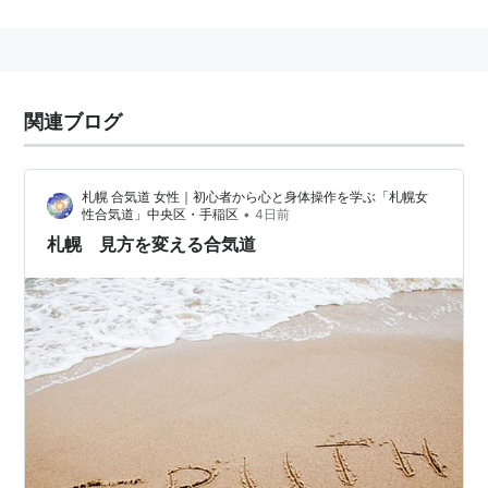
開祖は
大東流合気柔術
の武田惣角に師事しており、武道
としての合気道は
大東流
から発したといえる。また開祖
は大本教の出口王仁三郎にも師事しており、開祖自身の
思想面は大本教の影響を深く受けていた。その関係で開
関連ブログ
祖は出口王仁三郎のモンゴル行に同行し、中国大陸で中
国武術と交流したらしい。
札幌 合気道 女性｜初心者から心と身体操作を学ぶ「札幌女
•
性合気道」中央区・手稲区
4日前
札幌 見方を変える合気道
合気道の主要な流派は以下の通り。
合気会 … 開祖植芝盛平が興した合気道の最大流派
合気道
養神館
… 開祖の高弟・塩田剛三が興した流
派。今日の合気道の発展は、塩田が日本総合武道大
会で優勝したことなくしてはあり得なかった
心身統一合気道 (氣の研究会) … 開祖の高弟・藤平光
一が興した流派。気のはたらきを重視することが特
徴