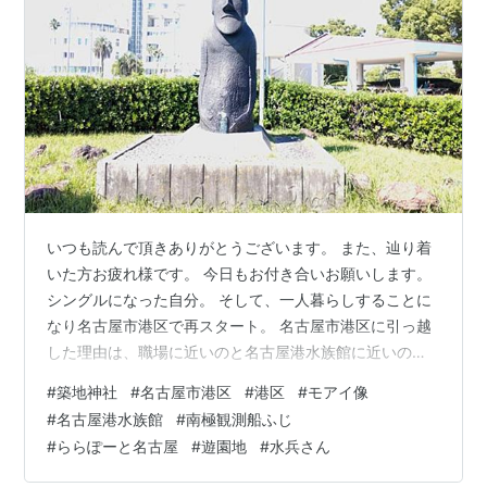
いつも読んで頂きありがとうございます。 また、辿り着
いた方お疲れ様です。 今日もお付き合いお願いします。
シングルになった自分。 そして、一人暮らしすることに
なり名古屋市港区で再スタート。 名古屋市港区に引っ越
した理由は、職場に近いのと名古屋港水族館に近いのが
理由。 引っ越して一週間がたち、生活に落ち着いてきた
#
築地神社
#
名古屋市港区
#
港区
#
モアイ像
ので周りを散策することにしました。 まず向かったのが
#
名古屋港水族館
#
南極観測船ふじ
築地神社です。 歴史を感じさせる外観です。 境内も歴史
#
ららぽーと名古屋
#
遊園地
#
水兵さん
を感じさせ厳かな雰囲気。 参拝し、こちらに引っ越した
ことを報告しました。 次に適当に歩いて行くとこんな文