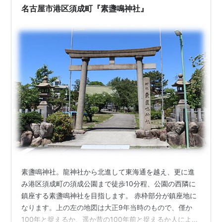
はあまり涼しくはないです。 速足で…
名古屋市港区須成町『素盞鳴神社』
素盞鳴神社。龍神社から北進して東海通を越え、更に進
み港区須成町の須成公園まで徒歩10分程、公園の西隣に
鎮座する素盞鳴神社を目指します​。 赤枠部分が鎮座地に
なります。上の左の地図は大正9年当時のもので、僅か
100年と捉えるか、遥か昔の100年前と捉えるか人により