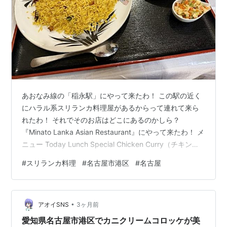
あおなみ線の「稲永駅」にやって来たわ！ この駅の近く
にハラル系スリランカ料理屋があるからって連れて来ら
れたわ！ それでそのお店はどこにあるのかしら？
『Minato Lanka Asian Restaurant』にやって来たわ！ メ
ニュー Today Lunch Special Chicken Curry（チキンカ
レー） Ala Kiri Hodi（アラ・キリ・ホディ） Annasi
#
スリランカ料理
#
名古屋市港区
#
名古屋
Maluwa（アナシ・マルワ） サラダ Yellow rises（イエロ
ーライス） サイダー おかわり Cutlet（カトゥレット）
Fish Roll（フィッシュロール） Surutappam（スルタッ
•
パム） …
アオイSNS
3ヶ月前
愛知県名古屋市港区でカニクリームコロッケが美