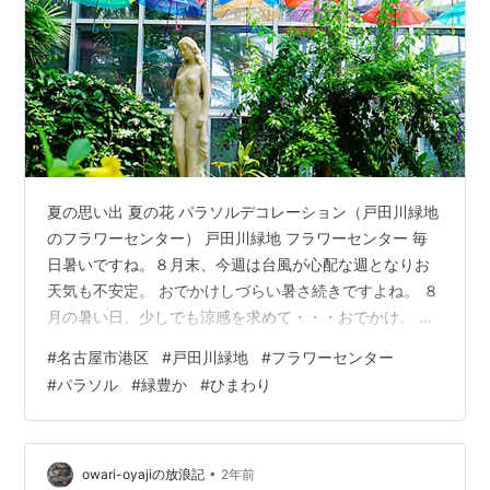
夏の思い出 夏の花 パラソルデコレーション（戸田川緑地
のフラワーセンター） 戸田川緑地 フラワーセンター 毎
日暑いですね。８月末、今週は台風が心配な週となりお
天気も不安定。 おでかけしづらい暑さ続きですよね。 ８
月の暑い日、少しでも涼感を求めて・・・おでかけ。 戸
田川に沿ってある緑地、戸田川緑地。水辺もあります
#
名古屋市港区
#
戸田川緑地
#
フラワーセンター
が、この夏はよほどでないと暑すぎて、街中の水辺は涼
#
パラソル
#
緑豊か
#
ひまわり
しくはないですね・・ほんと暑い。でもやっぱり緑はい
いなぁ フラワーセンターには、パラソルデコレーショ
ン。 戸田川緑地のフラワーセンターは無料で入れます。
でもセンター内の植物は、南国系の緑なので、温度的に
•
owari-oyajiの放浪記
2年前