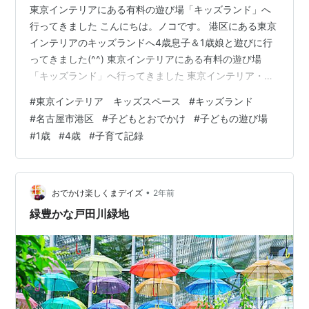
東京インテリアにある有料の遊び場「キッズランド」へ
行ってきました こんにちは。ノコです。 港区にある東京
インテリアのキッズランドへ4歳息子＆1歳娘と遊びに行
ってきました(^^) 東京インテリアにある有料の遊び場
「キッズランド」へ行ってきました 東京インテリア・キ
ッズランドって キッズスランドで遊んできたよ 東京イン
#
東京インテリア キッズスペース
#
キッズランド
テリア 名古屋本店 へのアクセス 東京インテリア・キッ
#
名古屋市港区
#
子どもとおでかけ
#
子どもの遊び場
ズランドって 名古屋市港区の大型家具店・東京インテリ
#
1歳
#
4歳
#
子育て記録
アにある有料のキッズランドへ遊びに行ってきました。
ここは普通に親子で遊べるほか、常駐スタッフがいるの
で5歳以上であれば買い物の間、子どもを遊ばせておくこ
とができます。 入場料金は…
•
おでかけ楽しくまデイズ
2年前
緑豊かな戸田川緑地