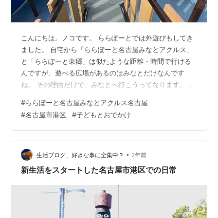
こんにちは。ノコです。 ららぽーとでは外遊びもしてき
ました。 自宅から「ららぽーと名古屋みなとアクルス」
と「ららぽーと東郷」は似たような距離・時間で行ける
んですが、遊べる広場があるのはみなとだけなんです
ね。 その理由だけで、みなとへ行こうってなります。 お
となしくカートに乗っていてくれない1歳児。ちょっと時
#
ららぽーと名古屋みなとアクルス名古屋
間を割いて思い切り遊ばせて、疲れさせる。これが本当
#
名古屋市港区
#
子どもとおでかけ
に大事。 大型SCのこういう広場のありがたみを痛感して
います。 しかもこれがまたなかなか立派。 3歳以上向け
はすべり台だけで3つあるし、ロープ橋やぐらぐら橋なん
かもあります。 ▼ロープの橋 船がモチーフで甲板にマス
•
生活ブログ、好きな事に全集中？
2年前
トや舵輪も。 平日だと1歳～…
新生活をスタートした名古屋市港区での日常