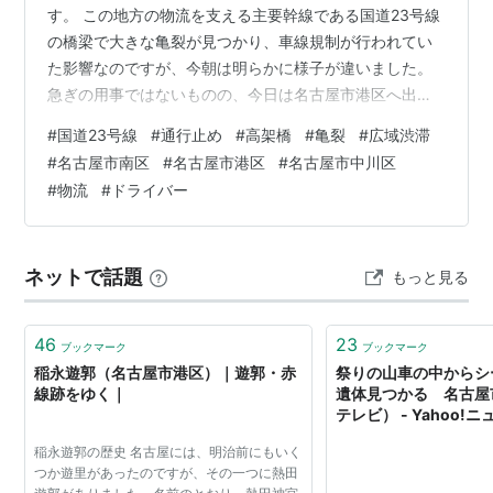
す。 この地方の物流を支える主要幹線である国道23号線
の橋梁で大きな亀裂が見つかり、車線規制が行われてい
た影響なのですが、今朝は明らかに様子が違いました。
急ぎの用事ではないものの、今日は名古屋市港区へ出掛
けようと地図アプリを開くと… 「えらいこっちゃ！」 車
#
国道23号線
#
通行止め
#
高架橋
#
亀裂
#
広域渋滞
線規制どころか、通行止めになってしまっていたので
#
名古屋市南区
#
名古屋市港区
#
名古屋市中川区
す。 share.google search.yahoo.co.jp この辺りは中部地
#
物流
#
ドライバー
方の大手製造業の工場が密集するエリアで、今は分かり
ませんが、かつては時間当たりの車両通行量が日本一と
も言われた国道23号線です。 物流だけではなく、工場な
ネットで話題
もっと見る
ど…
46
23
ブックマーク
ブックマーク
稲永遊郭（名古屋市港区）｜遊郭・赤
祭りの山車の中からシ
線跡をゆく｜
遺体見つかる 名古屋
テレビ） - Yahoo!
稲永遊郭の歴史 名古屋には、明治前にもいく
つか遊里があったのですが、その一つに熱田