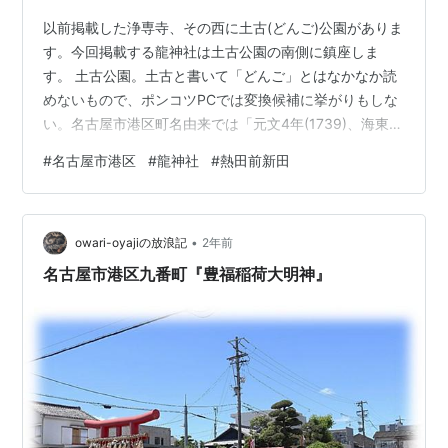
以前掲載した浄専寺、その西に土古(どんご)公園がありま
す。今回掲載する龍神社は土古公園の南側に鎮座しま
す。 土古公園。土古と書いて「どんご」とはなかなか読
めないもので、ポンコツPCでは変換候補に挙がりもしな
い。名古屋市港区町名由来では「元文4年(1739)、海東郡
蟹江村(現・蟹江町)の鈴木新助が開発したところで、「同
#
名古屋市港区
#
龍神社
#
熱田前新田
伍(どうご)」といって、「同じ組」が起源ではないかとい
われるが、「土古山新田」というところから、荒子川に
沿って砂洲により小高い丘状になっていたものと思われ
•
る。」とあり、地盤としては弱い所なのかもしれない。
owari-oyajiの放浪記
2年前
公園にはグランドや冨士山滑り台などがある比較的大き
名古屋市港区九番町『豊福稲荷大明神』
な公園です。 上は大正時代(…