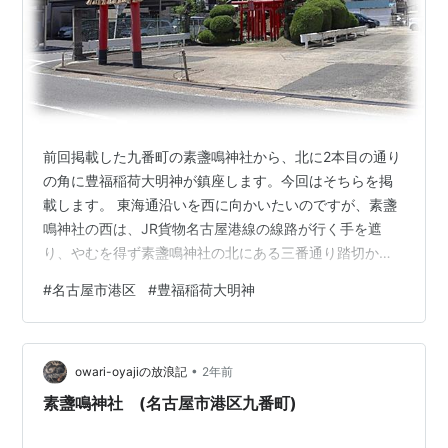
前回掲載した九番町の素盞鳴神社から、北に2本目の通り
の角に豊福稲荷大明神が鎮座します。今回はそちらを掲
載します。 東海通沿いを西に向かいたいのですが、素盞
鳴神社の西は、JR貨物名古屋港線の線路が行く手を遮
り、やむを得ず素盞鳴神社の北にある三番通り踏切から
再び西に向かうことにして北に向かいました。豊福稲荷
#
名古屋市港区
#
豊福稲荷大明神
大明神はそちらに向かう途中で見かけた神社です。写真
は素盞鳴神社の西側から三番通り踏切のある北側の眺
め。 上は前回使用した大正期とほぼ現在の鎮座地周辺。
•
豊福稲荷大明神の鎮座地は赤枠部分になり、過去・現在
owari-oyajiの放浪記
2年前
ともにこの地図では鳥居の印はありません。大正期の周
素盞鳴神社 (名古屋市港区九番町)
辺から見て、ここに神社が祀られたのは昭和に入っ…