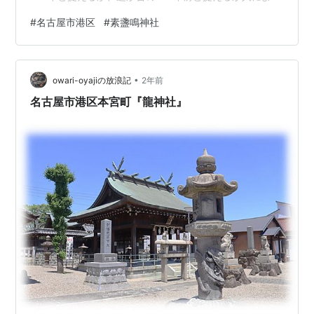
受け取り方は様々だろう。当時は東海通周辺の集落以外
#
名古屋市港区
#
素盞鳴神社
は水田の広がる一帯だった、地図から見ると熱田新田12
番割のほゞ中央に見える鳥居が素盞鳴神社の鎮座地にな
ります。 写真は須成町3丁目から北方向の素盞鳴神社社
•
頭の眺め。当時、水田が広がっていた一帯も今は住宅地
owari-oyajiの放浪記
2年前
となり、寄り添うように住居が連なります。前方右手に
名古屋市港区本宮町『龍神社』
白い幟が視界に入ります。 白い幟に…