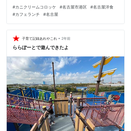
注目店を5店紹介します。 キャッツカフェ港店 キャッツ
#
カニクリームコロッケ
#
名古屋市港区
#
名古屋洋食
カフェ港店の詳細 港区でしっかり食事としてカニクリー
#
カフェランチ
#
名古屋
ムコロッケを楽しみたいなら、まず押さえたいのがキャ
ッツカフェ港店です。 楽天ぐるなびのメニューには「ビ
ストロ蟹クリームコロッケ」990円、「ビストロ蟹クリ
ームコロッケ定食」1,430円が掲載されており、単品でも
•
子育て記録あれやこれ
2年前
定食でも選べるのが魅力です。 洋食…
ららぽーとで遊んできたよ