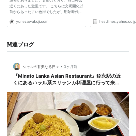
遊郭がありました。名前のとおり、熱田神宮
近くにあった遊里です。 こちらは文明開化以
前からあった古い色街でしたが、明治時代に
入り移転の話が持ち上がりました。 明治42
yonezawakoji.com
headlines.yahoo.co.j
年3月、愛知県は という布告を発します。街
の真ん中、それも...
関連ブログ
•
シャルの甘美なる日々
3ヶ月前
『Minato Lanka Asian Restaurant』稲永駅の近
くにあるハラル系スリランカ料理屋に行って来た
わ！【愛知県名古屋市港区十一屋】