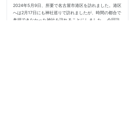
2024年5月9日、所要で名古屋市港区を訪れました。港区
へは2月17日にも神社巡りで訪れましたが、時間の都合で
参拝できなかった神社を訪れることにしました。 今回訪
れた神社は、地下鉄名港線「東海通駅」から北西に約10
分程の住宅地の中にある公民館の上に鎮座しています。
前回掲載した本宮町の淨專寺は、この際に経由した寺院
#
名古屋市港区
#
素盞鳴神社
ですが、東海通を西に進むうえで熱田前新田と津金文左
衛門胤臣について最初に取り上げるべきだと思ったの
で、最初に掲載しました。 神社が鎮座する九番町の町名
•
は、新田の東方の堀川右岸から一番割として始まり、西
owari-oyajiの放浪記
2年前
に向けて三十三に割り振られ、一番割から十一番割まで
淨專寺・髭題目 (名古屋市港区本宮町)
を東組、十二番割から三十三番割までが…