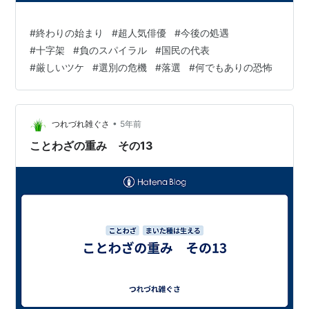
#
終わりの始まり
#
超人気俳優
#
今後の処遇
#
十字架
#
負のスパイラル
#
国民の代表
#
厳しいツケ
#
選別の危機
#
落選
#
何でもありの恐怖
•
つれづれ雑ぐさ
5年前
ことわざの重み その13