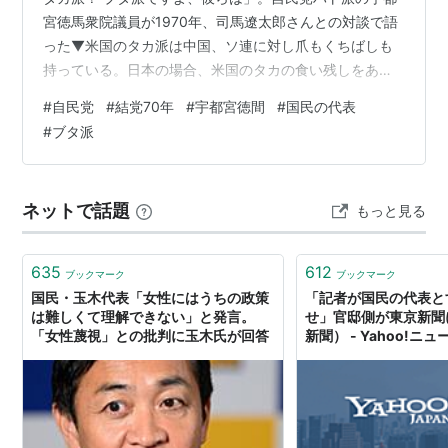
宮徳馬衆院議員が1970年、司馬遼太郎さんとの対談で語
った▼米国のタカ派は中国、ソ連に対し爪もくちばしも
持っている。日本の場合、米国のタカの食い残しをあさ
るだけ－▼社会党の攻勢に、保守2党が合流してできた党
#
自民党
#
結党70年
#
宇都宮徳間
#
国民の代表
は「非社会主義」の集団だった。特定の階層の党でなく
#
ブタ派
大ざっぱで、よく言えば懐が深かった▼小粒化が進んだ
のは衆院が小選挙区中心になり党首の力が強まってから
とも。世襲議員は増えた▼宇都宮さんは対談で「代議士
ネットで話題
もっと見る
は首相ではなく国民から月給をもらっている。ある政党
の代議士である前に国民の代表であれ…
635
612
ブックマーク
ブックマーク
国民・玉木代表「女性にはうちの政策
「記者が国民の代表と
は難しくて理解できない」と発言。
せ」官邸側が東京新聞
「女性蔑視」との批判に玉木氏が回答
新聞） - Yahoo!ニュ