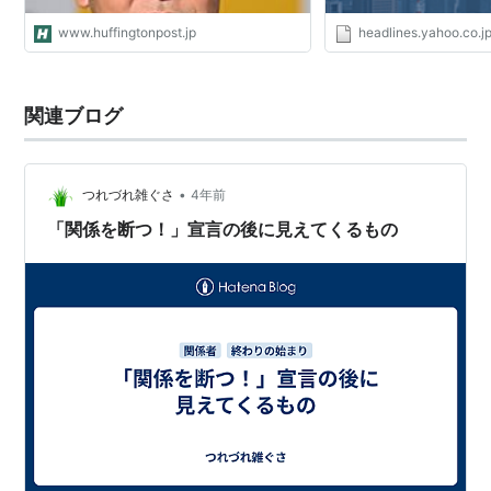
www.huffingtonpost.jp
headlines.yahoo.co.j
関連ブログ
•
つれづれ雑ぐさ
4年前
「関係を断つ！」宣言の後に見えてくるもの