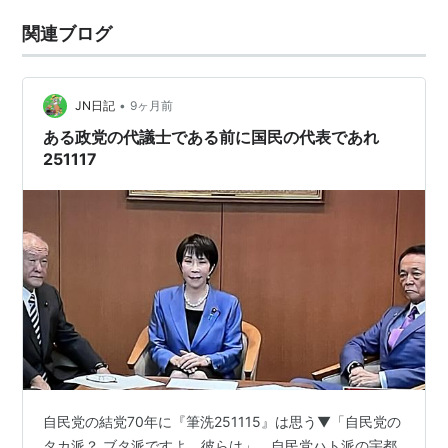
関連ブログ
•
JN日記
9ヶ月前
ある政党の代議士である前に国民の代表であれ
251117
自民党の結党70年に『筆洗251115』は思う▼「自民党の
タカ派？ ブタ派ですよ、彼らは」。自民党ハト派の宇都