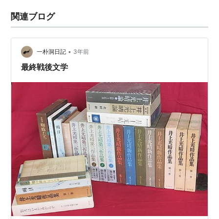
関連ブログ
•
一朴洞日記
3年前
最終戦後文学