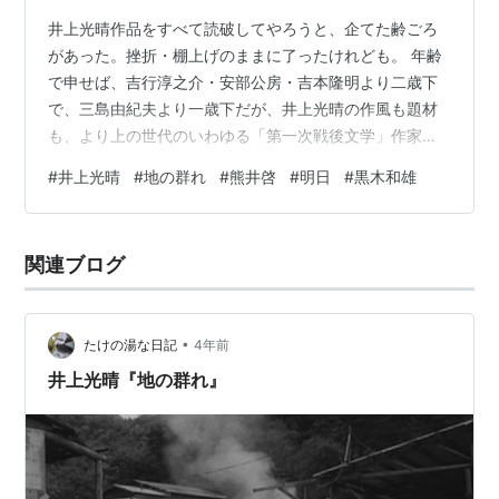
井上光晴作品をすべて読破してやろうと、企てた齢ごろ
があった。挫折・棚上げのままに了ったけれども。 年齢
で申せば、吉行淳之介・安部公房・吉本隆明より二歳下
で、三島由紀夫より一歳下だが、井上光晴の作風も題材
も、より上の世代のいわゆる「第一次戦後文学」作家た
ちと共通点が多い。いわば最終戦後派文学作家だ。 炭鉱
#
井上光晴
#
地の群れ
#
熊井啓
#
明日
#
黒木和雄
労働者問題、被差別地区問題、原爆被災者問題、在日朝
鮮人問題などに着目して、劣悪な環境下で苦悩する底辺
群像を次つぎ描き出した。資質的には長篇作家で、生涯
関連ブログ
の仕事量も厖大だ。 早熟な独学少年だった井上は、大学
の文学部で学んだタイプとはおよそかけ離れた、労働現
場から叩き上げて、のし上った作家だ。日本共産…
•
たけの湯な日記
4年前
井上光晴『地の群れ』