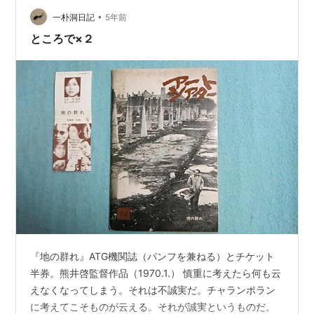
とについては同和教育の授業時間かぎりの感覚でいたの
•
一朴洞日記
5年前
でこの映画はずっ…
ところで×２
『地の群れ』ATG機関誌（パンフを兼ねる）とチケット
半券。熊井啓監督作品（1970.1.） 慎重に考えたら何も云
えなくなってしまう。それは不誠実だ。チャランポラン
に考えてこそものが云える。それが誠実というものだ。