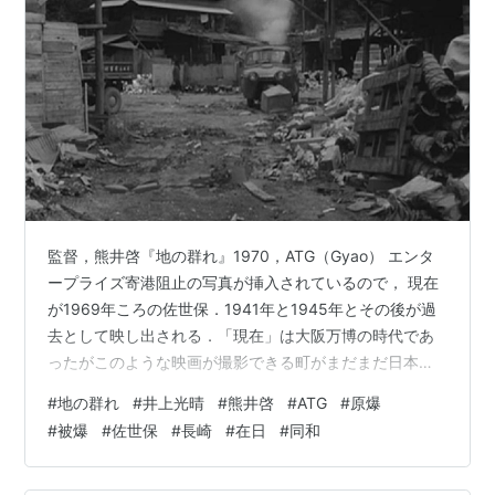
監督，熊井啓『地の群れ』1970，ATG（Gyao） エンタ
ープライズ寄港阻止の写真が挿入されているので， 現在
が1969年ころの佐世保．1941年と1945年とその後が過
去として映し出される．「現在」は大阪万博の時代であ
ったがこのような映画が撮影できる町がまだまだ日本に
は存在していた．千里ニュータウンからすこし離れれば
#
地の群れ
#
井上光晴
#
熊井啓
#
ATG
#
原爆
焼け残った長屋やバラック家屋があった．大阪には水田
#
被爆
#
佐世保
#
長崎
#
在日
#
同和
も多くあり，農村部では藁ぶき屋根も残っていた． 1968
年か1969年の日本で撮影されているのだ．私は，貧しい
し，じぶんで働く年齢でもなかったし， 描かれているこ