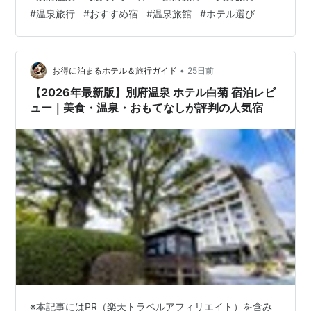
りたい」「家族旅行で楽しみたい」「絶景や料理を満喫
#
温泉旅行
#
おすすめ宿
#
温泉旅館
#
ホテル選び
したい」 そんな方におすすめの別府温泉の宿を7選ご紹
介します✨ ① 別府温泉 別館うみね｜贅沢なプライベー
ト温泉を楽しむ宿 海を感じながら、ゆったり過ごしたい
方におすすめの宿。 全室温泉付きの贅沢な空間で、周り
•
お得に泊まるホテル＆旅行ガイド
25日前
を気にせず自分だけの時間を楽…
【2026年最新版】別府温泉 ホテル白菊 宿泊レビ
ュー｜美食・温泉・おもてなしが評判の人気宿
※本記事にはPR（楽天トラベルアフィリエイト）を含み