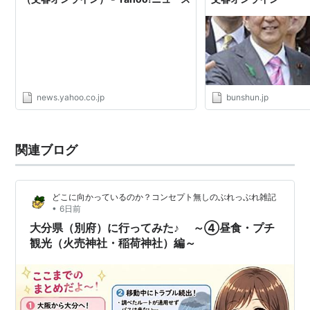
news.yahoo.co.jp
bunshun.jp
関連ブログ
どこに向かっているのか？コンセプト無しのぶれっぶれ雑記
•
6日前
大分県（別府）に行ってみた♪ ～④昼食・プチ
観光（火売神社・稲荷神社）編～