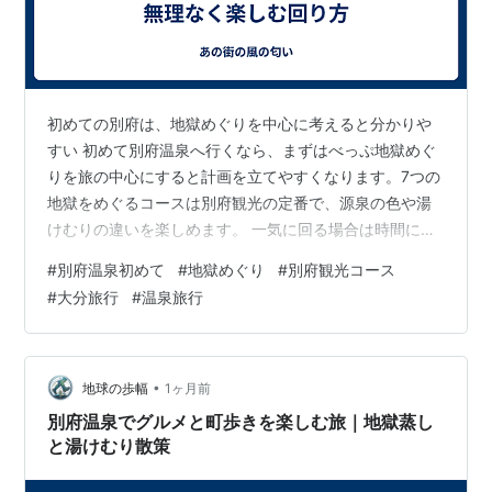
初めての別府は、地獄めぐりを中心に考えると分かりや
すい 初めて別府温泉へ行くなら、まずはべっぷ地獄めぐ
りを旅の中心にすると計画を立てやすくなります。7つの
地獄をめぐるコースは別府観光の定番で、源泉の色や湯
けむりの違いを楽しめます。 一気に回る場合は時間に余
裕を持ち、移動方法も事前に確認しておくと安心です。
#
別府温泉初めて
#
地獄めぐり
#
別府観光コース
バスや車を使いながら、無理なく回れる順番を考えてお
#
大分旅行
#
温泉旅行
くと、初めてでも落ち着いて楽しめます。 見る温泉と入
る温泉を分けて考える 地獄めぐりは、温泉に入るための
場所ではなく、源泉を見て楽しむ観光です。青い海地獄
や赤い血の池地獄など、自然がつくる景色を見ながら別
•
地球の歩幅
1ヶ月前
府の温泉文化にふれられます。 実際に温泉…
別府温泉でグルメと町歩きを楽しむ旅｜地獄蒸し
と湯けむり散策