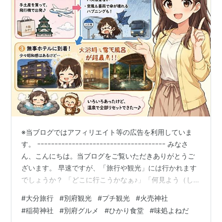
※当ブログではアフィリエイト等の広告を利用していま
す。 ｰｰｰｰｰｰｰｰｰｰｰｰｰｰｰｰｰｰｰｰｰｰｰｰｰｰｰｰｰｰｰｰｰｰｰｰｰ みなさ
ん、こんにちは。当ブログをご覧いただきありがとうご
ざいます。 早速ですが、「旅行や観光」には行かれます
でしょうか？ 「どこに行こうかなぁ♪」「何見よう（しよ
う）かなぁ♪「「何食べよう（飲もう）かなぁ♪」などな
#
大分旅行
#
別府観光
#
プチ観光
#
火売神社
ど、行く前からウキウキしますよね♪ さてさて、残念なが
#
稲荷神社
#
別府グルメ
#
ひかり食堂
#
味処よねだ
ら今回も仕事の関係で行きましたのでさほど時間もあり