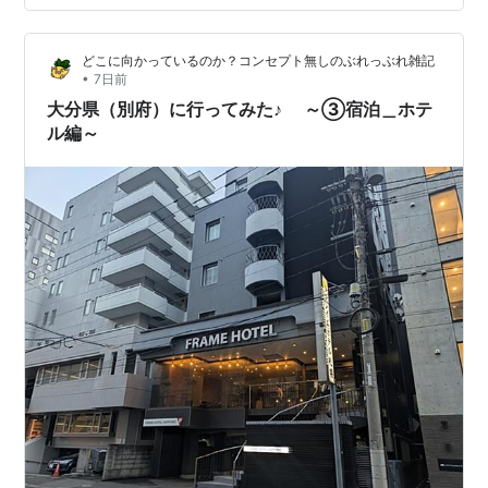
ませんでしたが。。。(T_T) ってことで、まずは・・・ご
紹介させていただきます。 ＊＊＊ 目次 ＊＊＊ ■ はじめ
どこに向かっているのか？コンセプト無しのぶれっぶれ雑記
に■ こんな感じ（行程）■ やっと…
•
7日前
大分県（別府）に行ってみた♪ ～③宿泊＿ホテ
ル編～