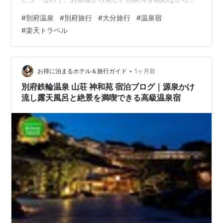
ったり過ごせます。日常を忘れてリラックスしたい方に
#
別府温泉
#
別府旅行
#
大分旅行
#
温泉宿
ぴったりの温泉宿です。 ♨️ 別府温泉ならではの湯で、旅
#
楽天トラベル
の疲れを癒やせるのも大きな魅力。観光やドライブで歩
き疲れた体も、温泉に浸かれば心までほっとします。 🍽️
地元・大分の新鮮な海の幸や旬の食材を使ったお料理も
人気。旅行では「食事も楽しみたい」という方にも満足
•
お得に泊まるホテル＆旅行ガイド
1ヶ月前
度の高い宿です。 💕 カッ…
別府鉄輪温泉 山荘 神和苑 宿泊ブログ｜源泉かけ
流し露天風呂と絶景を満喫できる高級温泉宿