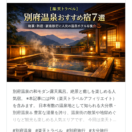
別府温泉の和モダン露天風呂。絶景と癒しを楽しめる人
気宿。 ※本記事にはPR（楽天トラベルアフィリエイト）
を含みます。 日本有数の温泉地として知られる大分県・
別府温泉♨️ 豊富な湯量を誇り、温泉街の散策や地獄めぐ
りなど観光も楽しめる人気エリアです。 今回は楽天トラ
ベルで予約できる宿の中から、「特別感のある宿に泊ま
#
別府温泉
#
楽天トラベル
#
別府旅行
#
大分旅行