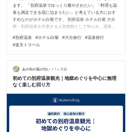
ます。 「別府温泉でゆっくり癒やされたい」「料理も温
泉も満足できる宿に泊まりたい」と考えている方におす
すめなのがホテル白菊です。 別府温泉 ホテル白菊 大分
県・別府温泉を代表する人気旅館として知られ、源泉か
け流しの温泉や、地元食材をふんだんに使った会席料
#
別府温泉
#
ホテル白菊
#
大分旅行
#
温泉旅行
理、おもてなしの良さが高く評価されています。 おすす
#
楽天トラベル
めポイントはこちら♪ 🌸 別府温泉ならではの広々とした
温泉で心も体もリフレッシュ 🍽️ 豊後牛や新鮮な海の幸な
ど、大分グルメを堪能できる会席料理 🛏️ 和室・洋室・和
洋室など幅広い客室があり、家族旅行や夫婦旅行、記念
•
あの街の風の匂い
1ヶ月前
日旅行にもぴったり さらに…
初めての別府温泉観光｜地獄めぐりを中心に無理
なく楽しむ回り方