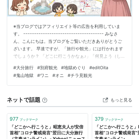
※当ブログではアフィリエイト等の広告を利用していま
す。 ｰｰｰｰｰｰｰｰｰｰｰｰｰｰｰｰｰｰｰｰｰｰｰｰｰｰｰｰｰｰｰｰｰｰｰｰｰ みなさ
ん、こんにちは。当ブログをご覧いただきありがとうご
ざいます。 早速ですが、「旅行や観光」には行かれます
でしょうか？ 「どこに行こうかなぁ♪」「何見よう（しよ
う）かなぁ♪「「何食べよう（飲もう）かなぁ♪」などな
#
大分旅行
#
別府観光
#
地獄めぐり
#
editOita
ど、行く前からウキウキしますよね♪ さてさて、残念なが
#
鬼山地獄
#
ワニ
#
オニ
#
チラ見観光
ら今回も仕事の関係で行きましたのでさほど時間もあり
ませんでしたが。。。(T_T) ってことで、まずは・・・ご
紹介させていただきます。 ＊＊＊ 目次 ＊＊＊ ■ はじめ
ネットで話題
もっと見る
に ○ 地獄巡りスタート中！■ 鬼…
977
379
ブックマーク
ブックマーク
「どこかへ行こうと」昭恵夫人が安倍
「どこかへ行こうと」
首相“コロナ警戒発言”翌日に大分旅行
首相“コロナ警戒発言”
（文春オンライン） - Yahoo!ニュース
文春オンライン