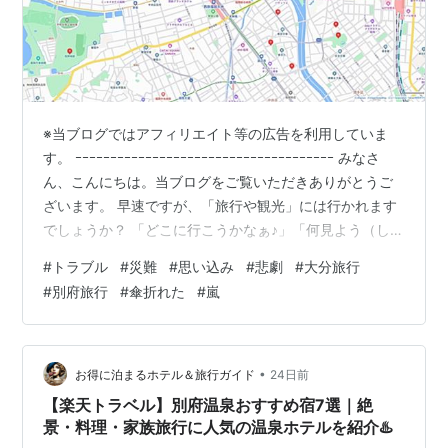
※当ブログではアフィリエイト等の広告を利用していま
す。 ｰｰｰｰｰｰｰｰｰｰｰｰｰｰｰｰｰｰｰｰｰｰｰｰｰｰｰｰｰｰｰｰｰｰｰｰｰ みなさ
ん、こんにちは。当ブログをご覧いただきありがとうご
ざいます。 早速ですが、「旅行や観光」には行かれます
でしょうか？ 「どこに行こうかなぁ♪」「何見よう（しよ
う）かなぁ♪「「何食べよう（飲もう）かなぁ♪」などな
#
トラブル
#
災難
#
思い込み
#
悲劇
#
大分旅行
ど、行く前からウキウキしますよね♪ さてさて、残念なが
#
別府旅行
#
傘折れた
#
嵐
ら今回も仕事の関係で行きましたのでさほど時間もあり
ませんでしたが。。。(T_T) ってことで、まずは・・・ご
紹介させていただきます。 ＊＊＊ 目次 ＊＊＊ ■ はじめ
に■ まずは宿へ！■ ここからが悲…
•
お得に泊まるホテル＆旅行ガイド
24日前
【楽天トラベル】別府温泉おすすめ宿7選｜絶
景・料理・家族旅行に人気の温泉ホテルを紹介♨️