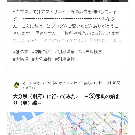
※当ブログではアフィリエイト等の広告を利用していま
す。 ｰｰｰｰｰｰｰｰｰｰｰｰｰｰｰｰｰｰｰｰｰｰｰｰｰｰｰｰｰｰｰｰｰｰｰｰｰ みなさ
ん、こんにちは。当ブログをご覧いただきありがとうご
ざいます。 早速ですが、「旅行や観光」には行かれます
でしょうか？ 「どこに行こうかなぁ♪」「何見よう（しよ
う）かなぁ♪「「何食べよう（飲もう）かなぁ♪」などな
#
ほの香
#
別府宿泊
#
別府温泉
#
ホテル検索
ど、行く前からウキウキしますよね♪ さてさて、残念なが
#
大浴場
#
大分旅行
#
別府旅行
ら今回も仕事の関係で行きましたのでさほど時間もあり
ませんでしたが。。。(T_T) ってことで、まずは・・・ご
紹介させていただきます。 ＊＊＊ 目次 ＊＊＊ ■ はじめ
どこに向かっているのか？コンセプト無しのぶれっぶれ雑記
に■ ホテルの検索サイト○ ご参考…
•
8日前
大分県（別府）に行ってみた♪ ～②悲劇の始ま
り（笑）編～