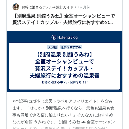
す。温泉の蒸気を使って食材を蒸す料理で、温泉地らし
•
お得に泊まるホテル＆旅行ガイド
1ヶ月前
い体験にもなります。野菜や卵、海鮮などを味わ…
【別府温泉 別館うみね】全室オーシャンビューで
贅沢ステイ！カップル・夫婦旅行におすすめの温
泉宿
※本記事にはPR（楽天トラベルアフィリエイト）を含み
ます。 「せっかく別府温泉へ行くなら、景色も温泉も食
事も満足できる宿に泊まりたい！」そんな方におすすめ
なのが別館 うみねです。 別館 うみね 🌊 全室オーシャン
ビューなので、お部屋から美しい別府湾を眺めながらゆ