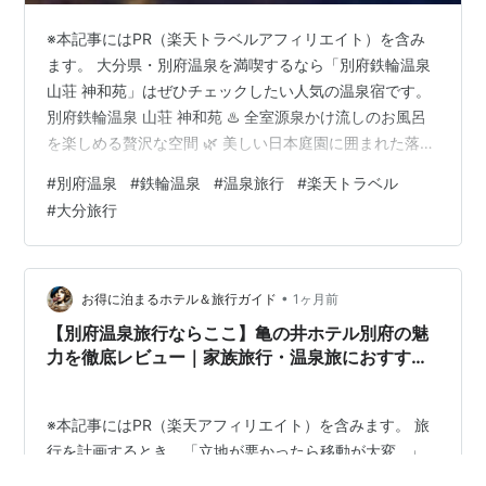
※本記事にはPR（楽天トラベルアフィリエイト）を含み
ます。 大分県・別府温泉を満喫するなら「別府鉄輪温泉
山荘 神和苑」はぜひチェックしたい人気の温泉宿です。
別府鉄輪温泉 山荘 神和苑 ♨️ 全室源泉かけ流しのお風呂
を楽しめる贅沢な空間 🌿 美しい日本庭園に囲まれた落ち
着きのある和モダンな雰囲気 ✨ 客室露天風呂付きのお部
#
別府温泉
#
鉄輪温泉
#
温泉旅行
#
楽天トラベル
屋もあり、プライベートな温泉時間を満喫 🍽️ 大分の旬の
#
大分旅行
食材を使った会席料理で、旅の思い出がさらに特別に 📸
館内の景色や夜のライトアップも美しく、記念日旅行や
夫婦旅行、カップル旅行にもぴったりです。 別府地獄め
ぐりなど人気観光スポットへのアクセスも良く、観光と
•
お得に泊まるホテル＆旅行ガイド
1ヶ月前
温泉の両方を…
【別府温泉旅行ならここ】亀の井ホテル別府の魅
力を徹底レビュー｜家族旅行・温泉旅におすす
め！