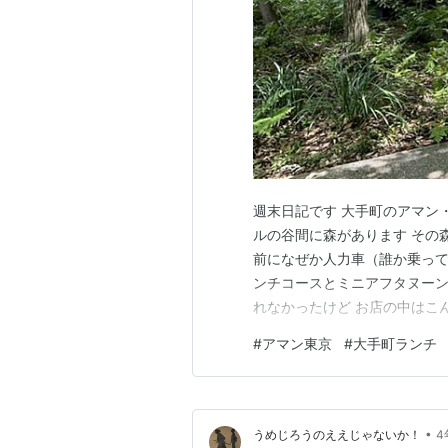
週末日記です 大手町のアマン
ルの谷間に森があります その
前になぜか人力車（誰か乗って
ンチコースとミニアフタヌーン
れなかったけど お店の中はこ
を醸し出してる アマンって黒
#
アマン東京
#
大手町ランチ
BOX席が数席とテラス席もあり
カップルという感じ 平日はま
•
うめじろうのええじゃないか！
4