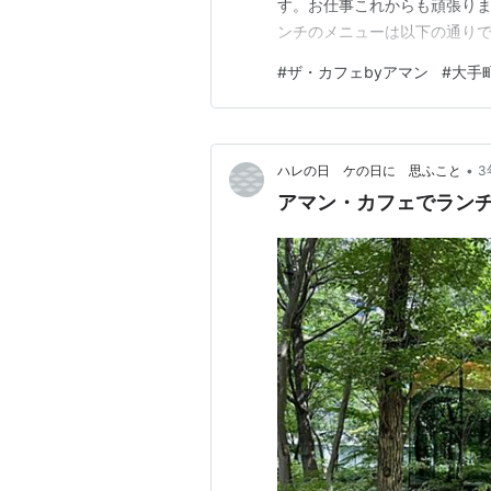
す。お仕事これからも頑張ります
ンチのメニューは以下の通りで
のスープ お好みの前菜をお選
#
ザ・カフェbyアマン
#
大手
独活とトマトのヴィネグレット
と苺のサラダ仕立てブルーチー
•
ハレの日 ケの日に 思ふこと
3
アマン・カフェでラン