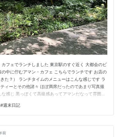
・カフェでランチしました 東京駅のすぐ近く 大都会のビ
森の中に佇むアマン・カフェ こちらでランチです お店の
きた？） ランチタイムのメニューはこんな感じです ラ
ティーとその他諸々 ほぼ満席だったのであまり写真撮
んな感じ 黒っぽくて高級感あってアマンだなって雰囲気
のイメージですよね 私たちはカウンターの席で 後ろには
#
週末日記
ました この日は女性の2〜3人連れがほとんどで あとは
た違…
年前