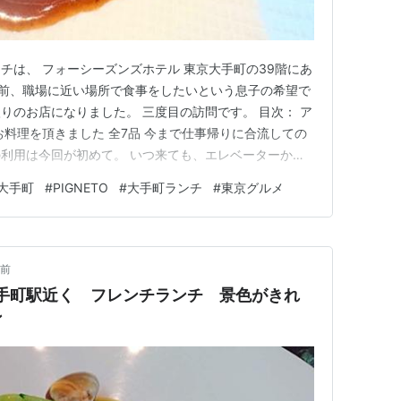
チは、 フォーシーズンズホテル 東京大手町の39階にあ
 以前、職場に近い場所で食事をしたいという息子の希望で
りのお店になりました。 三度目の訪問です。 目次： ア
お料理を頂きました 全7品 今まで仕事帰りに合流しての
利用は今回が初めて。 いつ来ても、エレベーターから
に心の中で感嘆の声を上げてます。 東京の夜景は何万
大手町
#
PIGNETO
#
大手町ランチ
#
東京グルメ
いのガラス張りの窓から見る、夜景もいいけど、気持ちの
並みを…
年前
大手町駅近く フレンチランチ 景色がきれ
ン