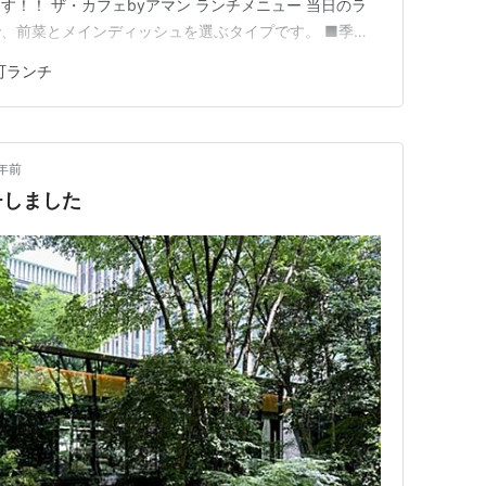
！！ ザ・カフェbyアマン ランチメニュー 当日のラ
、前菜とメインディッシュを選ぶタイプです。 ■季節
びください ■フロマージュ・ド・テッドのカルパッチョ
町ランチ
 パルミジャーノ・レッジャーノのコポー または■海老
ズと胡桃 ハ…
年前
チしました