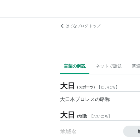
はてなブログ トップ
言葉の解説
ネットで話題
関
大日
(
スポーツ
)
【
だいにち
】
大日本プロレスの略称
大日
(
地理
)
【
だいにち
】
地域名