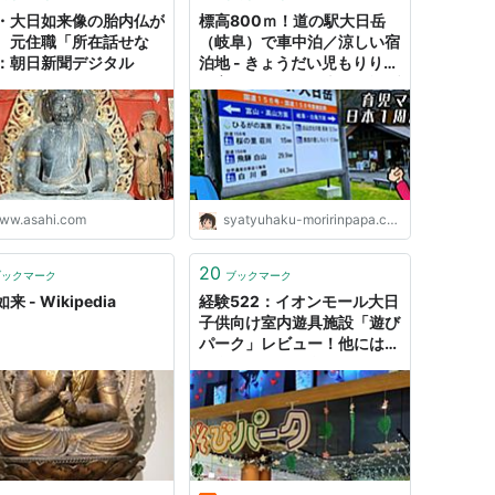
・大日如来像の胎内仏が
標高800ｍ！道の駅大日岳
 元住職「所在話せな
（岐阜）で車中泊／涼しい宿
：朝日新聞デジタル
泊地 - きょうだい児もりりん
の育児マンガと日本１周旅ブ
ログ
ww.asahi.com
syatyuhaku-moririnpapa.com
20
ブックマーク
ブックマーク
来 - Wikipedia
経験522：イオンモール大日
子供向け室内遊具施設「遊び
パーク」レビュー！他には無
い楽しい遊具が楽しい！