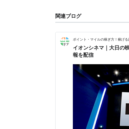
大阪府
守口市
大日町
、
大日東町
。
関連ブログ
大日駅
大阪市営地下鉄
谷町線
、
大阪高速鉄
ポイント・マイルの稼ぎ方！稼げる
○
リスト
：
駅キーワード
イオンシネマ｜大日の
報を配信