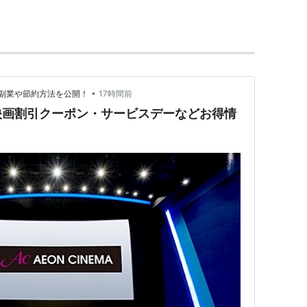
道
大阪モノレール線の駅。→
大日駅
•
副業や節約方法を公開！
17時間前
映画割引クーポン・サービスデーなどお得情