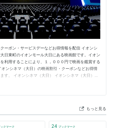
クーポン・サービスデーなどお得情報を配信 イオンシ
市大日東町のイオンモール大日にある映画館です。イオン
ンを利用することにより、１，０００円で映画を鑑賞する
イオンシネマ（大日）の映画割引・クーポンなどお得情
ます。 イオンシネマ（大日） イオンシネマ（大日）の
シネマ（大日）の映画割引クーポン イオンの株主優待を
ズデザイン）ならいつでも１，０００円で鑑賞可能！ イ
ン）でのチケットの購…
もっと見る
24
ブックマーク
ブックマーク