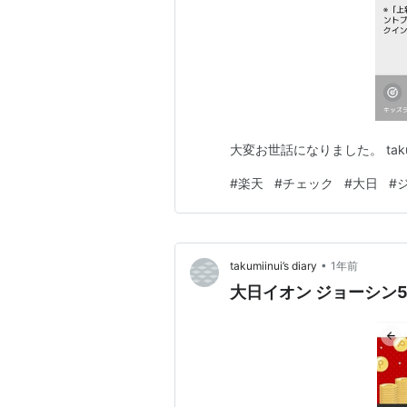
大変お世話になりました。 takumiin
#
楽天
#
チェック
#
大日
#
•
takumiinui’s diary
1年前
大日イオン ジョーシン