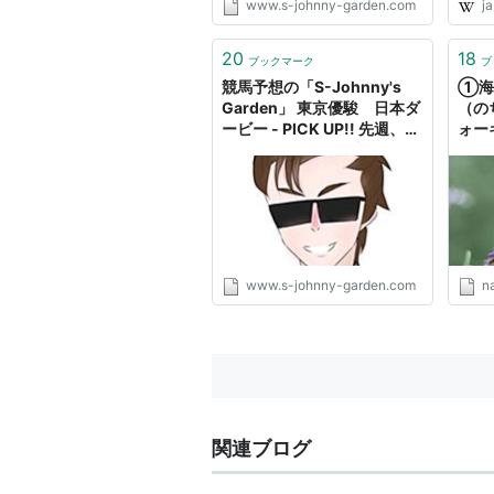
www.s-johnny-garden.com
ja
20
18
ブックマーク
ブ
競馬予想の「S-Johnny's
➀海
Garden」 東京優駿 日本ダ
（の
ービー - PICK UP!! 先週、優
ォー
駿牝馬オークス 馬連 18.0
倍 3連複 150.2倍 W的
中!! 大日岳特別 馬連32.2倍
3連複 70.6倍、メイステー
クス 18.3倍的中等 - S-
Johnny's Garden
www.s-johnny-garden.com
na
関連ブログ