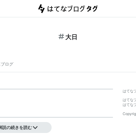
大日
連ブログ
はてな
はてな
はてな
Copyrig
解説の続きを読む