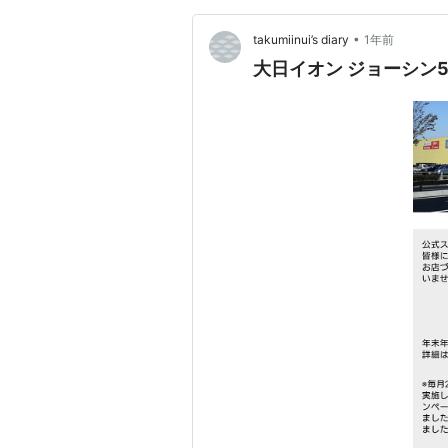
•
takumiinui’s diary
1年前
大日イオン ジョーシン