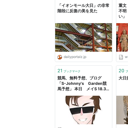
「イオンモール大日」の非常
重文
階段に反復の美を見た
不明
い」
dailyportalz.jp
w
21
20
ブックマーク
競馬、無料予想、ブログ
大日如
「S-Johnny's Garden競
馬予想」 本日 メイS 18.3
倍、大日岳特別 32.2倍、高
尾特別等、的中!! 回収率
140.3% - S-Johnny's
Garden