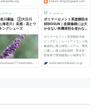
.wikipedia.org
keiken-blog.blogspot.com
17
ックマーク
ブックマーク
老川暴論 ②大日川
ポリマーセメント系塗膜防水
ち海老川）哀感 - 花とウ
材BIGSUN｜改築修繕には欠
キングシューズ
かせない有機溶剤を使わない
人に優しい防水防食材メーカ
ポリマーセメント系塗膜防水材 -
ー|大日化成株式会社
ビッグサン｜ヒートアイランド現
象緩和に屋上緑化システム。環境
に優しい屋上緑化資材・防水材・
防食材で環境破壊から地球を守る
パイオニアメーカー大日化成で
tsunoasa777.hatenablog.com
www.dainichikasei.co.jp
す。 2025/11/20 注目の防水工法
「アスファルト防水改修と新たな
選択 ― 公共施設屋上での決断」
を公開しました 2025/11/18 現...