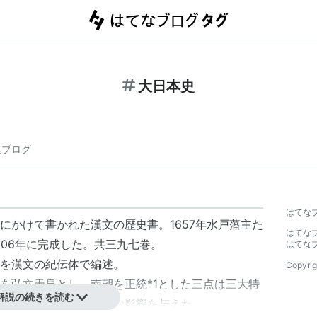
大日本史
連ブログ
はてな
にかけて書かれた漢文の歴史書。1657年水戸藩主た
はてな
906年に完成した。共三九七巻。
はてな
を漢文の紀伝体で編述。
Copyrig
を弘文天皇とし、南朝を正統
*1
とした三点は三大特
解説の続きを読む
幕末の尊王思想に大きな影響を与えた。