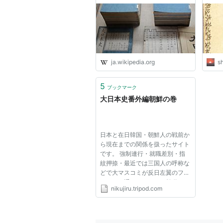
史」
敏達天皇
用明天皇
崇峻天皇
卷第八 本紀八
推古天皇
ja.wikipedia.org
s
舒明天皇
卷第九 本紀九
皇極天皇
5
ブックマーク
孝徳天皇
大日本史番外編朝鮮の巻
齊明天皇
卷第十 本紀十
天智天皇
日本と在日韓国・朝鮮人の戦前か
弘文天皇
大友皇子
ら現在までの関係を扱ったサイト
です。 強制連行・就職差別・指
卷十一 本紀十一
紋押捺・最近では三国人の呼称な
天武天皇
どで大マスコミが反日左翼のフィ
卷十二 本紀十二
ルターを通してこれらを報道して
持統天皇
nikujiru.tripod.com
きたため我々一般人は日本側に一
卷十三 本紀十三
方的に非があるように思い込まさ
文武天皇
れてきましたが、歴史の語り部に
より反日左翼や在日の欺瞞が明...
卷十四 本紀十四