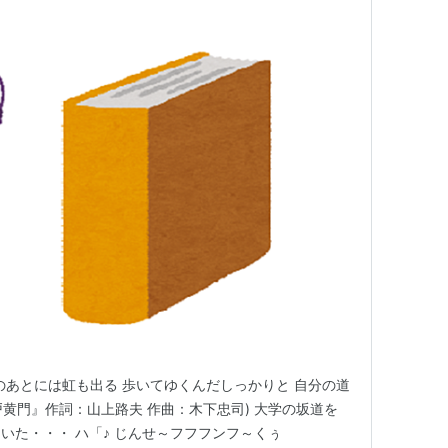
のあとには虹も出る 歩いてゆくんだしっかりと 自分の道
戸黄門』作詞：山上路夫 作曲：木下忠司) 大学の坂道を
いた・・・ ハ「♪ じんせ～フフフンフ～くぅ