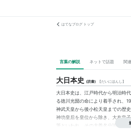
はてなブログ トップ
言葉の解説
ネットで話題
関
大日本史
(
読書
)
【
だいにほんし
】
大日本史は、江戸時代から明治時代
る徳川光圀の命により着手され、1
神武天皇から後小松天皇までの歴史
神功皇后を皇位から除き、大友皇子
筆といわれ、その大義名分論史観は