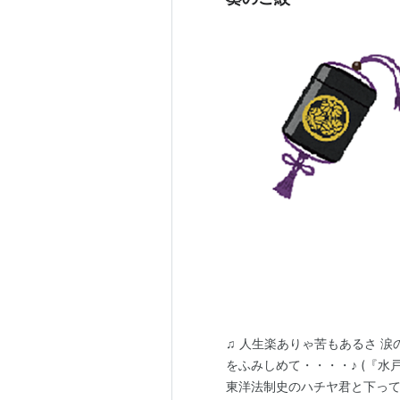
卷卅五 本紀卅五
冷泉天皇
卷卅六 本紀卅六
圓融天皇
卷卅七 本紀卅七
華山天皇
卷卅八 本紀卅八
一條天皇
卷卅九 本紀卅九
三條天皇
卷四十 本紀四十
後一條天皇
卷卌一 本紀卌一
後朱雀天皇
卷卌二 本紀卌二
後冷泉天皇
卷卌三 本紀卌三
♫ 人生楽ありゃ苦もあるさ 涙
後三條天皇
をふみしめて・・・・♪ (『水
卷卌四 本紀卌四
東洋法制史のハチヤ君と下って
白河天皇