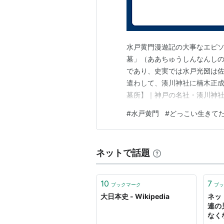
応神天皇
卷第四 本紀四
仁徳天皇
履中天皇
水戸黄門漫遊記の大事なエピ
反正天皇
墓」（ああちゅうしんなんし
允恭天皇
であり、史実では水戸光圀は
卷第五 本紀五
遣わして、湊川神社に楠木正成
安康天皇
墓所】｜神戸の名社・湊川神社
雄略天皇
三・厄除け さておき、物語冒
#
水戸黄門
#
どっこい生きて
清寧天皇
子甚八（佐藤蛾次郎）に漬物
顕宗天皇
もれていた楠木正成の墓を見付
仁賢天皇
卷第六 本紀六
ネットで話題
武烈天皇
繼体天皇
10
7
安閑天皇
ブックマーク
ブッ
宣化天皇
大日本史 - Wikipedia
ネッ
連の
卷第七 本紀七
なく
欽明天皇