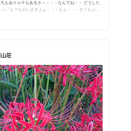
♪ 九もありゃ十もあるさ～・・・なんてね・・ どうした
 ハ「え？ちがいますよぉ・・・もぉ・・・すぐちゃか
戸光圀の忌日なんですよ・・」 私「それは困った・・・
ねぇ・・・」 ハ「またぁ・・・ええい・・・このコピ
ん？何の本のコ…
西山荘