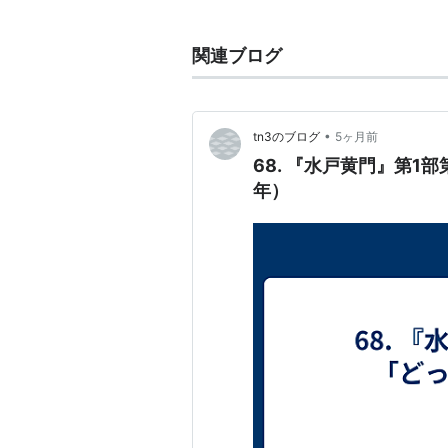
本紀：
関連ブログ
卷第一 本紀一
神武天皇
綏靖天皇
•
tn3のブログ
5ヶ月前
安寧天皇
懿徳天皇
68. 『水戸黄門』第1
孝昭天皇
年）
孝安天皇
孝霊天皇
孝元天皇
開化天皇
卷第二 本紀二
崇神天皇
垂仁天皇
景行天皇
成務天皇
卷第三 本紀三
仲哀天皇