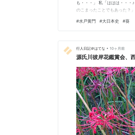
も・・・」 私「ははは・・・
卷卌五 本紀卌五
のこまったことでもあった？」
堀河天皇
すんだから・・・ 今日はね水
卷卌六 本紀卌六
#
水戸黄門
#
大日本史
#
葵
鳥羽天皇
印籠で悪者退治ができなくなる
卷卌七 本紀卌七
ーが目に入らぬか！」 私「う
崇徳天皇
卷卌八 本紀卌八
•
行人日記＠はてな
10ヶ月前
近衛天皇
源氏川彼岸花鑑賞会、
卷卌九 本紀卌九
後白河天皇
卷第五十 本紀五十
二條天皇
卷五十一 本紀五十一
六條天皇
卷五十二 本紀五十二
高倉天皇
卷五十三 本紀五十三
安徳天皇
卷五十四 本紀五十四
後鳥羽天皇