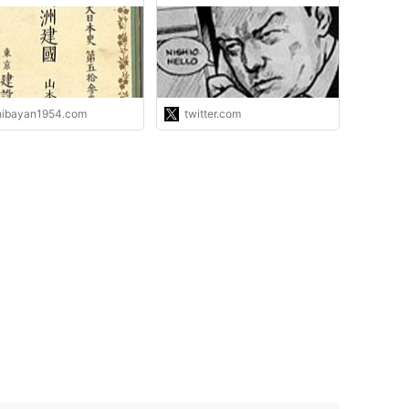
「少年国史物語」など
ソード全ては「水戸光圀が道
士から枕を借りて昼寝してい
た間に見た夢」で、目が覚め
ても大日本史は書きあがって
いなかった、という夢オチで
はどうだろう"
hibayan1954.com
twitter.com