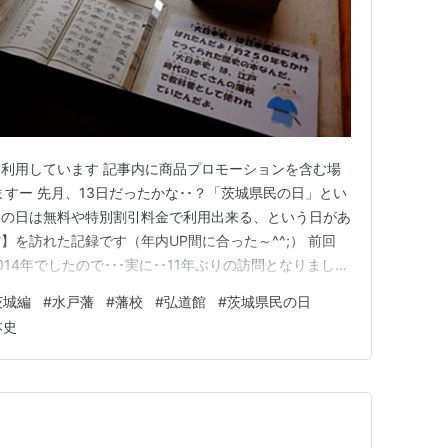
利用しています 記事内に商品プロモーションを含む場
すー 先月、13日だったかな･･？「茨城県民の日」とい
その日は無料や特別割引料金で利用出来る、という日があ
館】を訪れた記録です（年内UP間に合った～^^;） 前回
14年でしたので･･･実に･･11年ぶりの訪問となりました
atenablog.com そんなに前の感覚は無かったのですが･･･時が経
茨城編
#
水戸藩
#
藩校
#
弘道館
#
茨城県民の日
014年時は県南部に居住しておりましたの…
本史