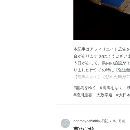
淳和天皇
卷廿五 本紀廿五
仁明天皇
上卷
卷廿六 本紀廿六
仁明天皇
下卷
卷廿七 本紀廿七
文徳天皇
卷廿八 本紀廿八
本記事はアフィリエイト広告を
清和天皇
合があります おはようございま
卷廿九 本紀廿九
う日があって、県内の施設が
陽成天皇
りました(^^) その時に【弘道
卷三十 本紀三十
【龍馬をゆく】で訪れた時が20
光孝天皇
(;´･ω･) a-jyanaika.h
卷卅一 本紀卅一
#
龍馬をゆく
#
龍馬をゆく～
つ早さを実感いたします･･ 2
宇多天皇
#
徳川慶喜 大政奉還
#
大日
卷卅二 本紀卅二
醍醐天皇
卷卅三 本紀卅三
朱雀天皇
•
norimoyoshiakiの日記
8ヶ月前
卷卅四 本紀卅四
葵のご紋
村上天皇