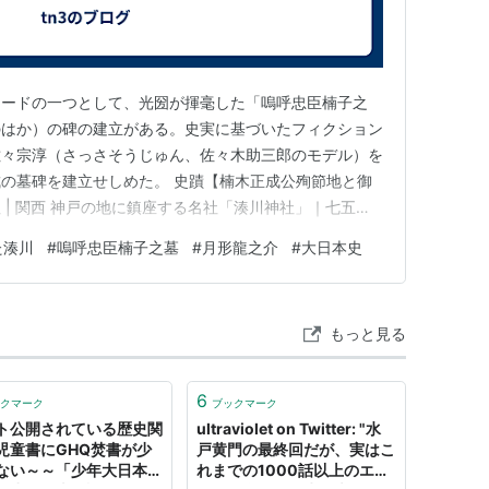
ソードの一つとして、光圀が揮毫した「嗚呼忠臣楠子之
のはか）の碑の建立がある。史実に基づいたフィクション
佐々宗淳（さっさそうじゅん、佐々木助三郎のモデル）を
の墓碑を建立せしめた。 史蹟【楠木正成公殉節地と御
 | 関西 神戸の地に鎮座する名社「湊川神社」｜七五
頭、助さん（杉良太郎）と格さん（横内正）が石工の弟
た湊川
#
嗚呼忠臣楠子之墓
#
月形龍之介
#
大日本史
石を探す手伝いをさせられているうちに、草叢で偶然、埋
けてしまう。光圀（東野英治…
もっと見る
6
クマーク
ブックマーク
ト公開されている歴史関
ultraviolet on Twitter: "水
児童書にGHQ焚書が少
戸黄門の最終回だが、実はこ
ない～～「少年大日本
れまでの1000話以上のエピ