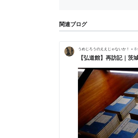
元明天皇
卷十五 本紀十五
元正天皇
関連ブログ
卷十六 本紀十六
聖武天皇
卷十七 本紀十七
孝謙天皇
•
うめじろうのええじゃないか！
8
卷十八 本紀十八
【弘道館】再訪記｜茨城
淳仁天皇
淡路廢帝
卷十九 本紀十九
稱徳天皇
卷二十 本紀二十
光仁天皇
卷廿一 本紀廿一
桓武天皇
卷廿二 本紀廿二
平城天皇
卷廿三 本紀廿三
嵯峨天皇
卷廿四 本紀廿四