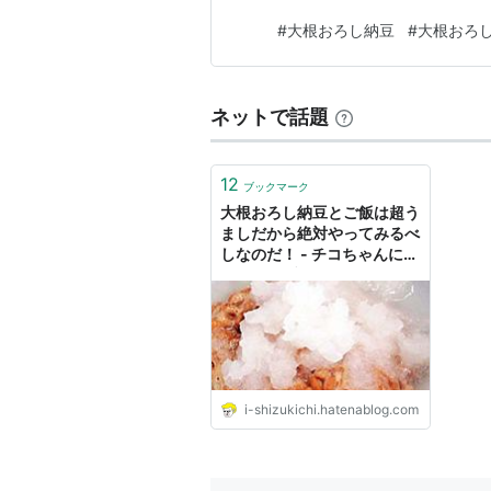
#
大根おろし納豆
#
大根おろ
ネットで話題
12
ブックマーク
大根おろし納豆とご飯は超う
ましだから絶対やってみるべ
しなのだ！ - チコちゃんに叱
られないブログ
i-shizukichi.hatenablog.com