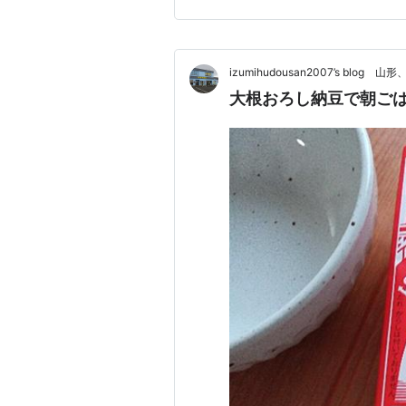
izumihudousan2007’s blo
大根おろし納豆で朝ご