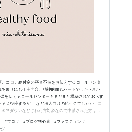
の頃、コロナ給付金の審査不備をお伝えするコールセンタ
日あまりにも仕事内容、精神的面もハードでした 7月か
不備を伝えるコールセンターもまだまだ構築されておらず
におまえ投稿するぞ』 など法人向けの給付金でしたが、コ
50％ダウンなどされた方対象なので申請された方は、
のオンパレードでした。何度か号泣して（対応終わったあ
豆
#
ブログ
#
ブログ初心者
#
ファスティング
ありました(><) そんな日々の中、家に帰るとご飯作る
ング
夜）に【大根お…