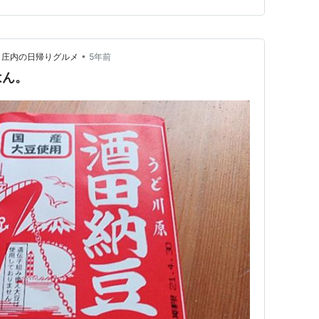
•
g 山形、庄内の日帰りグルメ
5年前
はん。