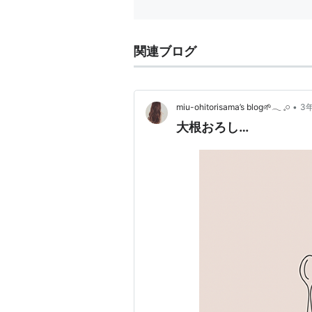
関連ブログ
•
miu-ohitorisama’s blog🌱𓂃 𓈒𓏸
3
大根おろし…