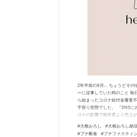
2年半前の9月… ちょうどそ
ーに従事していた時のこと 毎
ら始まったコロナ給付金審査
手探り状態でした。 『SNS
ロナの影響で前年度より売上が
それはそれは日々心無い言葉
#
大根おろし
#
大根おろし納
と）お昼ご飯が入らないことが
#
プチ断食
#
プチファスティ
気力もなく、（その当時食前（