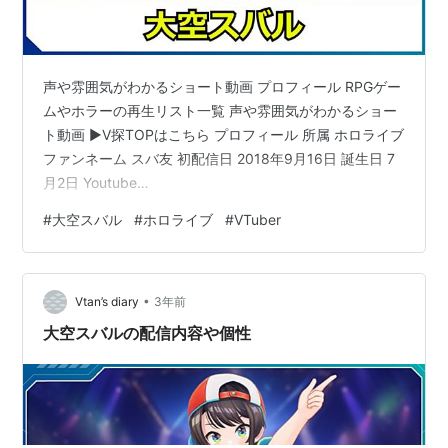
声や雰囲気がわかるショート動画 プロフィール RPGゲー
ムやホラーの再生リスト一覧 声や雰囲気がわかるショー
ト動画 ▶V探TOPはこちら プロフィール 所属 ホロライブ
ファンネーム スバ友 初配信日 2018年9月16日 誕生日 7
月2日 Youtube
https://www.youtube.com/@OozoraSubaru X
#
大空スバル
#
ホロライブ
#
VTuber
https://twitter.com/oozorasubaru ハッシュタグ 【配信
タグ】#生スバル【ファンアートタグ】#プロテインザス
バル イラストレーターモデラー しぐれうい プロフィー
•
ル 「ちわーす！ホロライブ2期生大空スバルっス！！」
Vtan’s diary
3年前
総合格闘技部とe-…
大空スバルの配信内容や個性