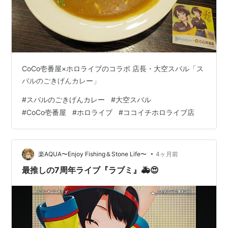
CoCo壱番屋×ホロライブのコラボ 店長・大空スバル「ス
バルのごきげんカレー」
#
スバルのごきげんカレー
#
大空スバル
#
CoCo壱番屋
#
ホロライブ
#
ココイチホロライブ店
•
楽AQUA〜Enjoy Fishing＆Stone Life〜
4ヶ月前
最推しの7周年ライブ『ラブミ』🚑️😍