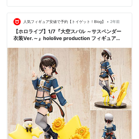
ラエティまで、多様な配信🌟 絆というより“同時代感”で
繋がる関係性 それでも、それぞれが自分のスタイルを見
つけて人気を築いた。そんな2期生の存在が、ホロライブ
•
人気フィギュア安値で予約【トイゲット！Blog】
2年前
の…
【ホロライブ】1/7『大空スバル ～サスペンダー
衣装Ver.～』hololive production フィギュア
【コトブキヤ】より2025年6月発売予定♪