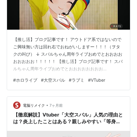
【推し活】ブログ記事です！ アウトドア系ではないので
ご興味無い方は回れ右でおねがいしますー！！！（ヲタ
クの叫び） ↓ スバルちゃん周年ライブおめでとおおおお
おおおおお！！！！！ 【推し活】ブログ記事です！ スバ
ルちゃん周年ライブおめでとおおおおおおおお
お！！！！！ スクショまとめ！！ 新3Dモデルかわいす
#
ホロライブ
#
大空スバル
#
ラブミ
#
VTuber
ぎんか アイドル衣装もビジュ良！！ 帽子が取れるように
なりました スバ友で溢れかえってる ロングヘアー素晴ら
しい アヒージョが… 衣装チェーーーンジ！ バトンパー
•
ト！ rayで涙でた ド珍大集合！！！ スターライトだぁぁ
電脳リメイク
7ヶ月前
ぁぁぁ！！😭😭😭 タイトル回収！！回収！回収！！ 最
【徹底解説】Vtuber「大空スバル」人気の理由と
高にエネルギー貰えた1…
は？炎上したことはある？親しみやすい「等身
大」のキャラクター性・コミュ力の高さ【ホロラ
イブ】