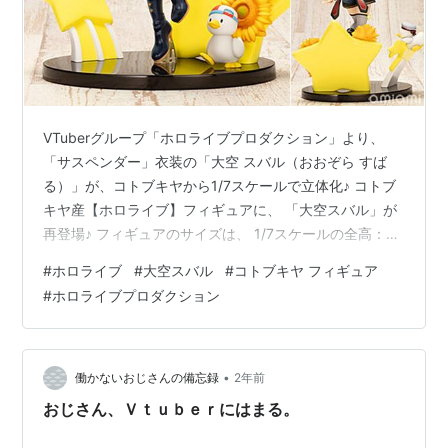
VTuberグループ「ホロライブプロダクション」より、
「サスペンダー」衣装の「大空 スバル（おおぞら すば
る）」が、コトブキヤから1/7スケールで立体化♪ コトブ
キヤ産【ホロライブ】フィギュアに、 「大空スバル」が
再登場♪ フィギュアのサイズは、 1/7スケールの全高：約
25cm（台座を含む）。 原型製作は「BRAIN」。 （※敬
#
ホロライブ
#
大空スバル
#
コトブキヤ フィギュア
称略） ホロライブプロダクション『大空スバル ～サスペ
#
ホロライブプロダクション
ンダー衣装Ver.～』1/7 完成品フィギュアは、コトブキヤ
より2025年06月発売の予定です♪ 【Amazon】ホロライ
ブカード『ブルーミングレディアンス』【COVER】
【Amazon】ホロライブカード『クイン…
•
働かないおじさんの備忘録
2年前
おじさん、Ｖｔｕｂｅｒにはまる。