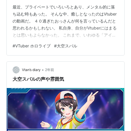
最近、プライベートでいろいろとあり、メンタル的に落
ち込む時もあった。 そんな中、癒しとなったのはVtuber
の動画だ。 ４０過ぎたおっさんが何を言っているんだと
思われるかもしれない。 私自身、自分がVtuberにはまる
とは思いもよらなかった。 これまで、いわゆる「アイド
ル」にも興味がなかった人間である。 Vtuberを知るきっ
#
VTuber ホロライブ
#
大空スバル
かけとなったのは、会社の上司のお子さんが「ホロライ
ブ」にはまっているという話を聞いたことだ。 その時は
「へぇ、”ホロライブ”っていう芸名のVtuberがいるんだ
•
な。」と思っていた。（笑） 興味本位でYoutubeを検索
Vtan’s diary
2年前
してみると、「ホロライブ」というのは言わば所属事務
大空スバルの声や雰囲気
所の…