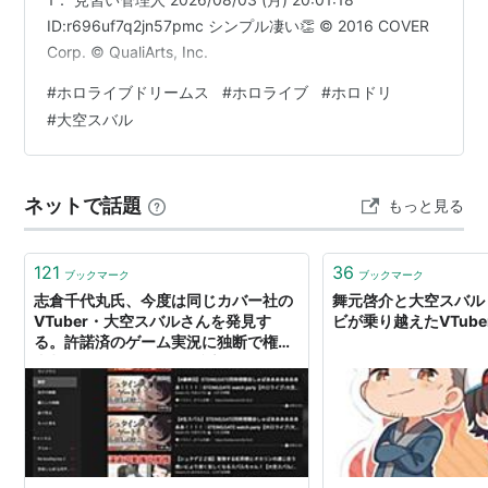
ID:r696uf7q2jn57pmc シンプル凄い👏 © 2016 COVER
Corp. © QualiArts, Inc.
#
ホロライブドリームス
#
ホロライブ
#
ホロドリ
#
大空スバル
ネットで話題
もっと見る
121
36
ブックマーク
ブックマーク
志倉千代丸氏、今度は同じカバー社の
舞元啓介と大空スバル
VTuber・大空スバルさんを発見す
ビが乗り越えたVTub
る。許諾済のゲーム実況に独断で権利
者削除をかましてしまい謝罪（？）し
た後からのツイートより