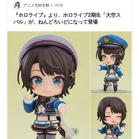
•
おさんぽを趣味とする親しみやすいキャラクター設定も
アニメ大好き館
1年前
人気の一因となっています。 本記事では、大空スバルが
『ホロライブ』より、ホロライブ2期生「大空ス
なぜこれほどまでに…
バル」が、ねんどろいどになって登場