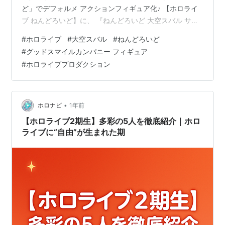
ど」でデフォルメ アクションフィギュア化♪ 【ホロライ
ブ ねんどろいど】に、 『ねんどろいど 大空スバル サス
ペンダー衣装Ver.』が登場♪ 表情パーツは、「ニッコリ
#
ホロライブ
#
大空スバル
#
ねんどろいど
顔」「笑顔」「キラキラ顔」の全3種。 オプションとし
#
グッドスマイルカンパニー フィギュア
て「カード束」「サスペンダー衣装帽子」「大空警察帽
#
ホロライブプロダクション
子」等が付属♪ フィギュアのサイズは、 ノンスケールの
全高：約10cm。 原型製作は「七兵衛」（松田モデ
ル）。 （※敬称略） 【限定販売】ねんどろいど『大空ス
バル サスペンダー…
•
ホロナビ
1年前
【ホロライブ2期生】多彩の5人を徹底紹介｜ホロ
ライブに“自由”が生まれた期