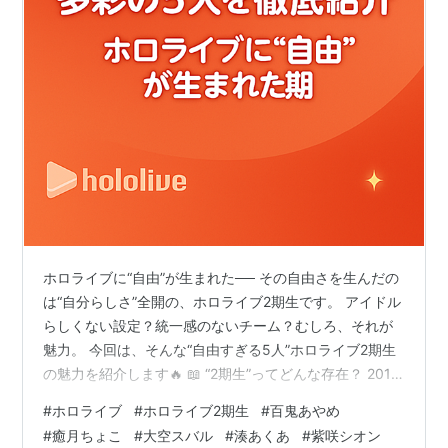
ホロライブに“自由”が生まれた── その自由さを生んだの
は“自分らしさ”全開の、ホロライブ2期生です。 アイドル
らしくない設定？統一感のないチーム？むしろ、それが
魅力。 今回は、そんな“自由すぎる5人”ホロライブ2期生
の魅力を紹介します🔥 📖 “2期生”ってどんな存在？ 2018
年に登場したホロライブ2期生は、 キャラも配信も、世
#
ホロライブ
#
ホロライブ2期生
#
百鬼あやめ
界観も一人ひとりがまるで別の方向を向いているような
#
癒月ちょこ
#
大空スバル
#
湊あくあ
#
紫咲シオン
チーム。 🎭 個性バラバラなキャラクター💥 ASMRからバ