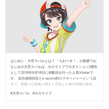
はじめに：大空スバルとは？ 「ちわーす！」の挨拶でお
なじみの大空スバルは、ホロライブプロダクション2期生
として2018年9月16日に初配信を行った人気Vtuberで
す。 総合格闘技部とe-sports部のマネージャーという設
定で、男勝りな性格と明るく元気な人柄が特徴の彼女
は、デビューから数年が経過した現在でも、ホロライブ
#
大空スバル
#
ホロライブ
の中核メンバーとして多くのファン（スバ友）に愛され
続けています。 身長154cm、誕生日は7月2日、イラスト
レーターはしぐれうい先生が担当しており、映画鑑賞や