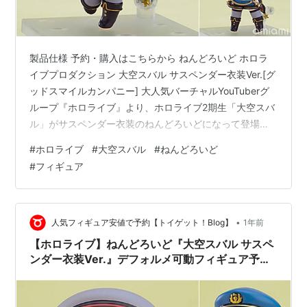
製品仕様 予約・購入はこちらから ねんどろいど ホロラ
イブプロダクション 大空スバル サスペンダー衣装Ver.[グ
ッドスマイルカンパニー] 大人気バーチャルYouTuberグ
ループ『ホロライブ』より、ホロライブ2期生「大空スバ
ル」がサスペンダー衣装のねんどろいどになって登場で
す！ ・表情パーツ：「ニッコリ顔」「笑顔」「キラキラ
#
ホロライブ
#
大空スバル
#
ねんどろいど
顔」 ・オプションパーツ：「カード束」「サスペンダー
#
フィギュア
衣装帽子」「大空警察帽子」ほか 製品仕様 塗装済み可動
フィギュア 【サイズ】全高：約100mm(ノンスケール)
【素材】プラスチック 【セット内容一覧】 フィギュア本
体 、専用台座 発売日： ２６年０１月未定 参考価格：…
•
人気フィギュア安値で予約【トイゲット！Blog】
1年前
【ホロライブ】ねんどろいど『大空スバル サスペ
ンダー衣装Ver.』デフォルメ可動フィギュア予約
【グッドスマイルカンパニー】より2026年1月発
売予定☆