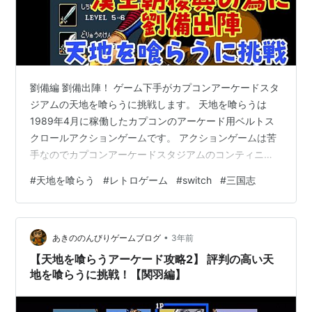
劉備編 劉備出陣！ ゲーム下手がカプコンアーケードスタ
ジアムの天地を喰らうに挑戦します。 天地を喰らうは
1989年4月に稼働したカプコンのアーケード用ベルトス
クロールアクションゲームです。 アクションゲームは苦
手なのでカプコンアーケードスタジアムのコンティニュ
ーを使ってクリアに挑戦します。 今回は劉備編です それ
#
天地を喰らう
#
レトロゲーム
#
switch
#
三国志
ではどうぞ(^_^)/ www.youtube.com 前回の様子はこちら
から↓↓↓ www.youtube.com おすすめ動画はこちらか
ら↓↓↓ 【ドラクエ6無職縛り攻略#14】王子様に振り回
•
される⁉【ホルストック編】 - YouTube 【FF6ピクセル
あきののんびりゲームブログ
3年前
リマスター版攻略#36】オ…
【天地を喰らうアーケード攻略2】 評判の高い天
地を喰らうに挑戦！【関羽編】