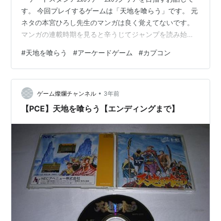
す。 今回プレイするゲームは「天地を喰らう」です。 元
ネタの本宮ひろし先生のマンガは良く覚えてないです。
マンガの連載時期を見ると辛うじてジャンプを読み始め
た頃なので、ジャンプ本誌は読んでたけど天地を喰らう
#
天地を喰らう
#
アーケードゲーム
#
カプコン
はスルーしていたのかも。 本宮ひろし先生で週刊少年ジ
ャンプだと「ばくだん」は何となく覚えているのです
が。 私の三国志の知識の話をしますと、マンガの横山光
•
輝先生の三国志や王欣太先生の蒼天航路は全巻読んでい
ゲーム燦爛チャンネル
3年前
ます。後は小説の吉川英治先生の三国志も読んでいま
【PCE】天地を喰らう【エンディングまで】
す。 なので三国志の知識はそこそこあります…