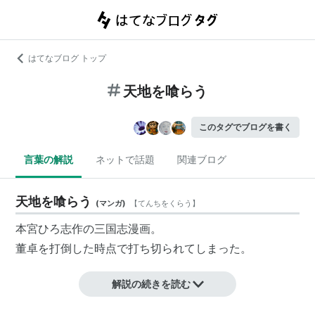
はてなブログ トップ
天地を喰らう
このタグでブログを書く
言葉の解説
ネットで話題
関連ブログ
天地を喰らう
(
マンガ
)
【
てんちをくらう
】
本宮ひろ志作の三国志漫画。
董卓を打倒した時点で打ち切られてしまった。
解説の続きを読む