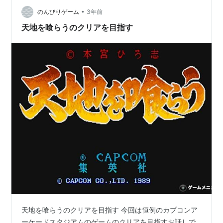
らから↓↓↓ 【ドラクエ6無職縛り攻略#12】テリーめち
•
ゃくちゃ強いじゃん(^^;【旅の洞窟編】 - YouTube 【FF6
のんびりゲーム
3年前
ピクセルリマスター…
天地を喰らうのクリアを目指す
天地を喰らうのクリアを目指す 今回は恒例のカプコンア
ーケードスタジアムのゲームのクリアを目指すお話しで