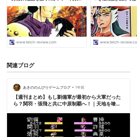
天地を喰らう 三国志群雄伝（スーパーファミコン用ソ
が「大いなる完」 「天地を喰らう」
不完全燃焼が「赤龍王
フト・カプコン）
は三角関係の結末が読みたかった - て
- てっちレビュー
っちレビュー
天地を喰らう（ゲームボーイ用ソフト）
天地を喰らう（アーケード用・カプコン・アクション）
天地を喰らう２ 赤壁の戦い（アーケード用・カプコ
www.tetch-review.com
www.tetch-review.c
ン・アクション）
→後にセガサターン用とプレイステーション用にも移植
関連ブログ
天地を喰らう２では最終ステージクリア後に曹操をどう
するかでエンディング分岐する。
•
あきののんびりゲームブログ
1年前
このキーワードは
編集待ちキーワード
です。 説明文の
【週刊まとめ】もし劉備軍が最初から大軍だった
追記などをして下さるユーザーを求めています。
ら？関羽・張飛と共に中原制覇へ！｜天地を喰ら
うⅡ 諸葛孔明伝（FC版IF攻略）【#1〜#5】