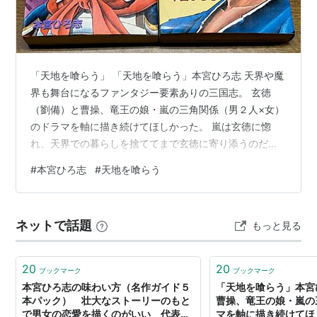
呂布がなぜか南蛮の生まれの設定で、いでたちも外国人
「天地を喰らう」 「天地を喰らう」本宮ひろ志 天界や魔
っぽくなっている。
界も舞台になるファンタジー要素ありの三国志。 玄徳
（劉備）と曹操、竜王の娘・嵐の三角関係（男２人×女）
のドラマを軸に描き続けてほしかった。 嵐は玄徳に惚
れ、天界での暮らしを捨ててまで玄徳に寄り添うのだけ
ど・・・ かつて交わった曹操に「妻とならぬか」と口説
#
本宮ひろ志
#
天地を喰らう
オリジナルキャラとして、爆弾使いの火虎などがいる。
かれてから、心が揺れる。 ここが見どころ。 いずれ、玄
徳と曹操はライバルとして対決することになる。 その時
ゲーム
に嵐はどうするのか─── その葛藤が見たかった。 本宮ひ
ネットで話題
もっと見る
ろ志傑作選-天地を喰らう- 全4巻 完結(文庫版) [マーケッ
天地を喰らう（ファミコン用ソフト・カプコン・ＲＰ
トプレイス コミックセット] 作者:本宮 ひろ志 集英社
Ｇ）
Amazo…
20
20
天地を喰らう２ 諸葛孔明伝（ファミコン用ソフト・カ
ブックマーク
ブックマーク
本宮ひろ志の味わい方（名作ガイド５
「天地を喰らう」本宮
プコン・ＲＰＧ）
本パック） 壮大なストーリーのもと
曹操、竜王の娘・嵐の
で男女の恋愛を描くのがいい 代表格
マを軸に描き続けてほ