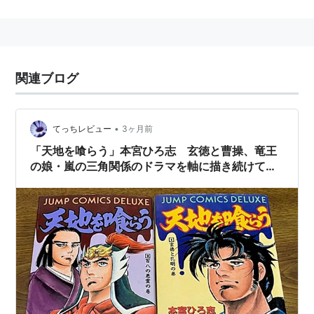
劉備は、中山靖王劉勝の末孫という血筋でありながら、
わらじを売り歩く生活で生計を立てていた。
関連ブログ
関羽がなぜか黄巾党に居て、ひょんなことから劉備と出
会う。
•
てっちレビュー
3ヶ月前
（本宮ひろ志の関羽は美髭公には見えない気が…）
「天地を喰らう」本宮ひろ志 玄徳と曹操、竜王
の娘・嵐の三角関係のドラマを軸に描き続けてほ
しかった その不完全燃焼が「赤龍王」を生んだ
のか （名作考察）
劉備と関羽が空城で休憩していたときに、張飛が馬でや
ってきて、関羽が一騎打ちをした。
それがきっかけで劉備三兄弟が誕生した…らしい。
（本宮ひろ志の張飛はトラヒゲではなく、片目とヒゲが
無い）