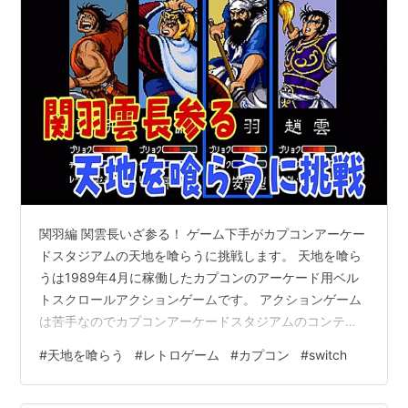
関羽編 関雲長いざ参る！ ゲーム下手がカプコンアーケー
ドスタジアムの天地を喰らうに挑戦します。 天地を喰ら
うは1989年4月に稼働したカプコンのアーケード用ベル
トスクロールアクションゲームです。 アクションゲーム
は苦手なのでカプコンアーケードスタジアムのコンティ
ニューを使ってクリアに挑戦します。 今回は関羽編です
#
天地を喰らう
#
レトロゲーム
#
カプコン
#
switch
それではどうぞ(^_^)/ www.youtube.com 前回の様子はこ
ちらから↓↓↓ www.youtube.com おすすめ動画はこち