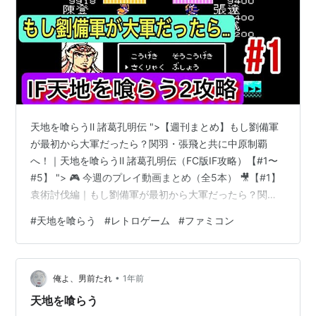
天地を喰らうⅡ 諸葛孔明伝 ">【週刊まとめ】もし劉備軍
が最初から大軍だったら？関羽・張飛と共に中原制覇
へ！｜天地を喰らうⅡ 諸葛孔明伝（FC版IF攻略）【#1〜
#5】 "> 🎮 今週のプレイ動画まとめ（全5本） 🎥【#1】
袁術討伐編｜もし劉備軍が最初から大軍だったら？関
羽・張飛と共に進軍開始！
#
天地を喰らう
#
レトロゲーム
#
ファミコン
https://www.youtube.com/watch?v=U51SmvH8Wp8 🎥
【#2】袁紹編｜顔良・文醜、まさかの瞬殺⁉ 劉備軍、黄
河北岸で大暴れ！ https://www.youtube.com/watch?
•
v=hafp69CLV78&t=1s 🎥【#3】関羽編｜関羽の千里行
俺よ、男前たれ
1年前
き！忠義の旅…
天地を喰らう