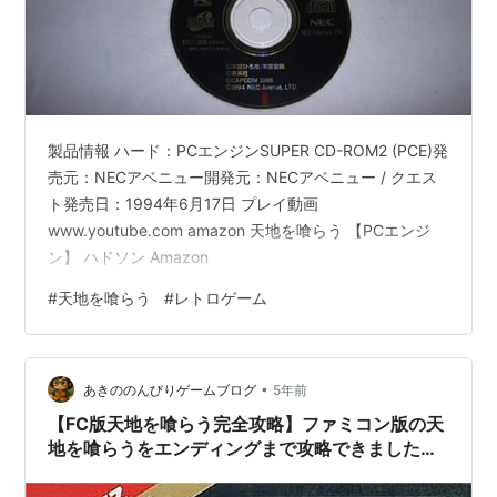
製品情報 ハード：PCエンジンSUPER CD-ROM2 (PCE)発
売元：NECアベニュー開発元：NECアベニュー / クエス
ト発売日：1994年6月17日 プレイ動画
www.youtube.com amazon 天地を喰らう 【PCエンジ
ン】 ハドソン Amazon
#
天地を喰らう
#
レトロゲーム
•
あきののんびりゲームブログ
5年前
【FC版天地を喰らう完全攻略】ファミコン版の天
地を喰らうをエンディングまで攻略できました
(^^♪