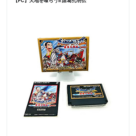
【FC】天地を喰らうII 諸葛孔明伝
ー…