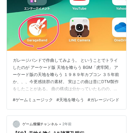
ガレージバンドで作曲してみよう。 ということでトライ
したのが アーケード版 天地を喰らう BGM「虎牢関」 ア
ーケード版の天地を喰らう １９８９年カプコン ３５年前
か、、、今更感抜群の素材。 実はこの曲は昔にDTM製作
をしたことがある。 曲の構成は分かっていたものの、音
楽機材は全て捨ててしまったので何もデータがない。
#
ゲームミュージック
#
天地を喰らう
#
ガレージバンド
MIDIデータくらい残しておけばよかったかな、、、と思
いつつも、モノを捨てる時ってそんなこと考えないから
な。 作曲したのはこちら↓ youtu.be 今回はYoutubeに上
•
がっていたものを参考に採譜して製作。 せっかくなので
ゲーム燦爛チャンネル
2年前
メモを残しておくことに。 ゲーム名：天地を喰らう メ