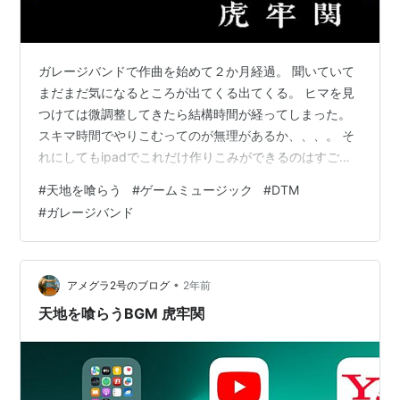
ガレージバンドで作曲を始めて２か月経過。 聞いていて
まだまだ気になるところが出てくる出てくる。 ヒマを見
つけては微調整してきたら結構時間が経ってしまった。
スキマ時間でやりこむってのが無理があるか、、、。 そ
れにしてもipadでこれだけ作りこみができるのはすごい
ね。こりゃ今の子供は夢中になるだろうね、技術革新っ
#
天地を喰らう
#
ゲームミュージック
#
DTM
て素晴らしい。 ↓↓今回作成した曲（調整）はこちら
#
ガレージバンド
↓↓ youtu.be 作っていると昔やったことをいろいろ思い
出した。 というか、基本的なことをすっかり忘れてい
た、、、なんとお恥ずかしい。 ◾️ベースの一番下の音はE
ピアノロールでベースを打ち込んだ後にありがちなのが
•
アメグラ2号のブログ
2年前
「E」より下になっ…
天地を喰らうBGM 虎牢関