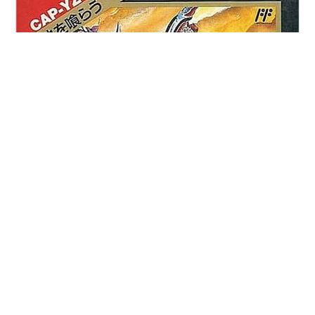
FC版天地を喰らう攻略 今回からニンテンドークラシック
ミニジャンプバージョンに収録されているFC版天地を喰
らうの攻略を始めてみたいと思います。 FC版天地を喰ら
う攻略 黄巾賊編 董卓編前編 董卓編後編 袁術編前編 袁術
編後編 袁紹編前編 袁紹編後編 荊州四郡平定編 三顧の礼
編 蜀攻略編前編 蜀攻略編後編 三国時代突入編 呉軍討伐
#
天地を喰らう
#
カプコン
#
三国志
#
レトロゲーム
編前編 呉軍討伐編後編 魏軍討伐編 司馬懿クーデター編
#
ニンテンドークラシックミニジャンプバージョン