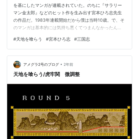
を基にしたマンガが連載されていた。のちに『サラリー
マン金太郎』などのヒット作を生み出す宮本ひろ志先生
の作品だ。1983年連載開始だから僕は当時10歳。で、そ
のマンガは基本的には気持ち悪くてつまんなかったんだ
けど、劉備と関羽、張飛が出会い、兄弟の契りを交わす
#
天地を喰らう
#
宮本ひろ志
#
三国志
場面が非常にかっこよくて、その場面だけは50代の今に
なっても印象に残っている。 しかし『天地を喰らう』は
人気アンケートで常に下位におり、連載は1年余りで終了
•
してしまった。三国志にファンタジー要素をふんだんに
アメグラ2号のブログ
2年前
取り入れた作品だったが、当時の子供には全く理解でき
天地を喰らう/虎牢関 微調整
なかったようだ・・・。 で、先日僕はパ…