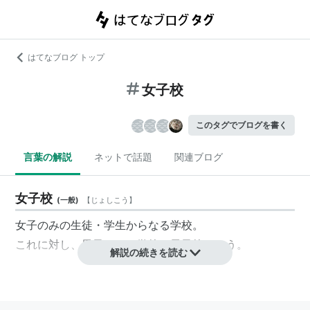
はてなブログ トップ
女子校
このタグでブログを書く
言葉の解説
ネットで話題
関連ブログ
女子校
(
一般
)
【
じょしこう
】
女子のみの生徒・学生からなる学校。
これに対し、男子のみの学校を
男子校
という。
解説の続きを読む