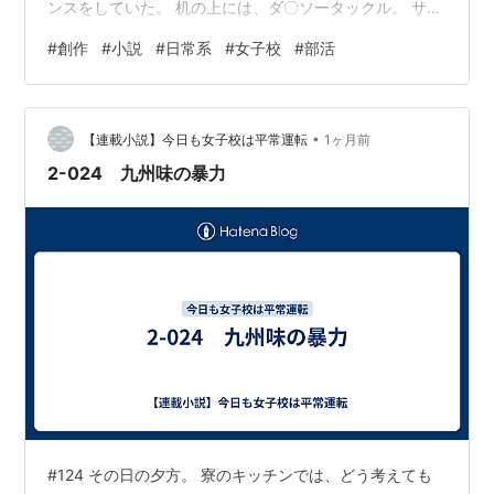
ンスをしていた。 机の上には、ダ〇ソータックル。 サビ
キ仕掛けの残り。 使いかけのチューブ撒き餌。 予備の
#
創作
#
小説
#
日常系
#
女子校
#
部活
針。 タオル。 そして、まだ少し海の匂いがするケース
類。 ひばり「昨日、完全に釣りして料理して食って終わ
ったッスもんね」 みう「おなかいっぱいで、道具のこと
•
忘れてましたぁ〜」 りりあ「ブリさん、おいしかったの
【連載小説】今日も女子校は平常運転
1ヶ月前
ぉ〜♡」 せいら「ブリ大根じゃなくて、白米誘導装置だ
2-024 九州味の暴力
ったけどね」 玲音「九州…
#124 その日の夕方。 寮のキッチンでは、どう考えても