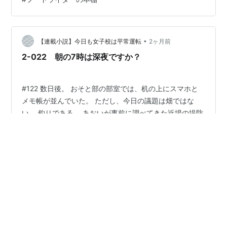
女性作家。 最初は『ナイルパーチの女子会』（第28回山
本周五郎賞）を読んで面白い作家だなーと存在を知り、
衝撃の『BUTTER』で完全にファンになりました。 『け
むたい後輩』も好きです。 柚木作品に共通しているのは
•
【連載小説】今日も女子校は平常運転
2ヶ月前
女性同士の微妙な感情…
2-022 朝の7時は深夜ですか？
#122 数日後。 おそと部の部室では、机の上にスマホと
メモ帳が並んでいた。 ただし、今日の議題は畑ではな
い。 釣りである。 あおいが事前に調べてきた近場の堤防
情報を、少し緊張しながら説明していた。 あおい「ここ
やったら寮からも近かですし、足場もそこまで悪うなか
です。柵はなかけん、ライフジャケットは絶対ですけ
#
創作
#
小説
#
日常系
#
女子校
#
部活
#
釣り
ど……」 玲音「なるほど。移動距離、危険箇所、トイレ
の有無……かなり整理されていますね」 みう「すごいで
すぅ〜。あおいちゃん、先生みたいですぅ〜」 あおい
•
「い、いえ、うちもそんな詳しいわけやなかですけん……
【連載小説】今日も女子校は平常運転
2ヶ月前
知っとる範囲で調べただけです」 そう言いながらも、あ
2-021 タックルってなんですか？
おいの説明はかなり実用的だった。…