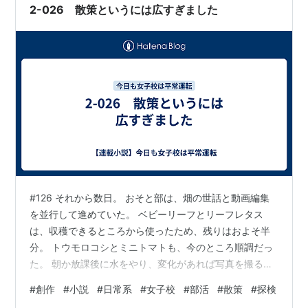
に支障がない範囲であれば…
2-026 散策というには広すぎました
#126 それから数日。 おそと部は、畑の世話と動画編集
を並行して進めていた。 ベビーリーフとリーフレタス
は、収穫できるところから使ったため、残りはおよそ半
分。 トウモロコシとミニトマトも、今のところ順調だっ
た。 朝か放課後に水をやり、変化があれば写真を撮る。
あおいも一緒に作業していたが、畑については先輩たち
#
創作
#
小説
#
日常系
#
女子校
#
部活
#
散策
#
探検
と同じように、様子を見ながら覚えているところだっ