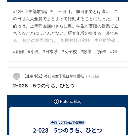
#129 上等部散策計画、三日目。 前日までとは違い、こ
の日は六人全員でまとまって行動することになった。 目
的地は、上等部区画のさらに奥。学生が普段の授業で立
ち入ることはほとんどない、研究施設の集まる一帯であ
る。 校舎の案内図には、無機材料研究棟、生命環境研究
棟、先端計測センター、共同実験棟など、名前だけでは
#
創作
#
小説
#
日常系
#
女子校
#
散策
#
探検
#
GL
何をしているのかよくわからない建物が並んでいた。 せ
いら「同じ学校の中なのに、空気まで違わない？」 みう
「建物が、ぜんぶ静かですぅ……」 りりあ「秘密の研究
•
をしてるのぉ〜？」 玲音「秘密の研究を案内板に書くこ
【連載小説】今日も女子校は平常運転
15日前
とはないと思います」 あおいは端末の地図と、目の前の
2-028 5つのうち、ひとつ
道路を交互に見た。 あおい「道…