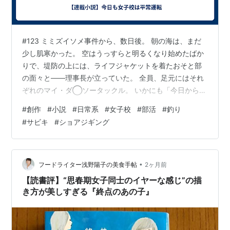
#123 ミミズイソメ事件から、数日後。 朝の海は、まだ
少し肌寒かった。 空はうっすらと明るくなり始めたばか
りで、堤防の上には、ライフジャケットを着たおそと部
の面々と――理事長が立っていた。 全員、足元にはそれ
ぞれのマイ・ダ◯ソータックル。 いかにも「今日から釣
りを始めます」という初々しい装備である。 ただし、一
#
創作
#
小説
#
日常系
#
女子校
#
部活
#
釣り
名を除いて。 ひばり「……何釣るつもりなんスか」 理事
#
サビキ
#
ショアジギング
長の横には、どう見ても業務用サイズのクーラーボック
スが鎮座していた。 理事長「ふっ。まあ、楽しみにして
おきなさい」 ティアドロップ型の偏光グラスの奥で、理
事長が不敵に微笑む。 玲音「……ご自身でフラグを乱立
•
フードライター浅野陽子の美食手帖
2ヶ月前
させていらっしゃいますね」…
【読書評】“思春期女子同士のイヤーな感じ”の描
き方が美しすぎる『終点のあの子』