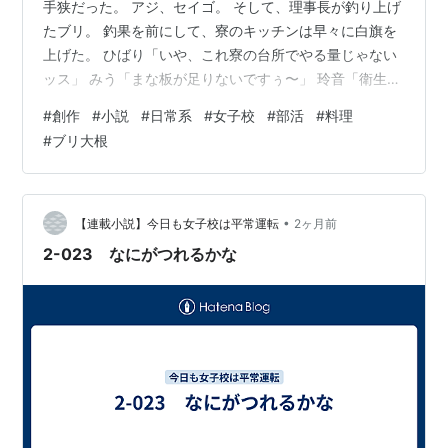
手狭だった。 アジ、セイゴ。 そして、理事長が釣り上げ
たブリ。 釣果を前にして、寮のキッチンは早々に白旗を
上げた。 ひばり「いや、これ寮の台所でやる量じゃない
ッス」 みう「まな板が足りないですぅ〜」 玲音「衛生面
と作業スペースを考えると、調理室の使用が妥当です
#
創作
#
小説
#
日常系
#
女子校
#
部活
#
料理
ね」 というわけで。 おそと部一行は、放課後の学校の調
#
ブリ大根
理室に集まっていた。 せいら「……ここに来ると、一年
の時のバレンタインを思い出すわ……」 玲音「……そ、そ
うですね……」 調理台を前に、せいらと玲音が微妙な顔
をする。 その瞬間。 あおいの目が、きらりと光った。
•
【連載小説】今日も女子校は平常運転
2ヶ月前
あおい「え？ え？…
2-023 なにがつれるかな