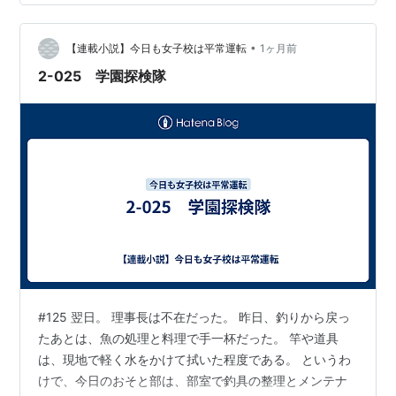
た。 その合間には、珍しい部活を紹介する取材動画の編
集。 さらに、次の散策マップ企画に向けて、学園内の施
•
設や移動経路の下調べも進めていた。 そして、散策計画
【連載小説】今日も女子校は平常運転
1ヶ月前
会議の日。 部室の机には、ノートパソコン、学園案内、
2-025 学園探検隊
印刷した地図、各自のメモが並んで…
#125 翌日。 理事長は不在だった。 昨日、釣りから戻っ
たあとは、魚の処理と料理で手一杯だった。 竿や道具
は、現地で軽く水をかけて拭いた程度である。 というわ
けで、今日のおそと部は、部室で釣具の整理とメンテナ