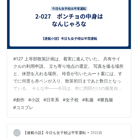
#127 上等部散策計画は、着実に進んでいた。 共有サイ
クルの利用申請。 立ち寄り地点の選定。 写真を撮る場所
と、休憩を入れる場所。 玲音が引いたルート案には、す
でに何度も赤ペンが入り、散策初日まであと数日となっ
ている。 そんな中――今日は、年に四回だけの服装自由
日だった。 あおいにとっては、入学して初めて迎える変
#
創作
#
小説
#
日常系
#
女子校
#
私服
#
勝負服
わった学園行事である。 前日の夜。 寮の談話室では、い
#
コスプレ
つものように全員がソファや床に散らばり、飲み物を片
手にだらだらしていた。 りりあも今日は談話室に残って
いる。 あおい「服装自由日って、ほんとに何を着てもよ
かとですか？」 玲音「公序良俗と安全を損なわず、授業
•
【連載小説】今日も女子校は平常運転
25日前