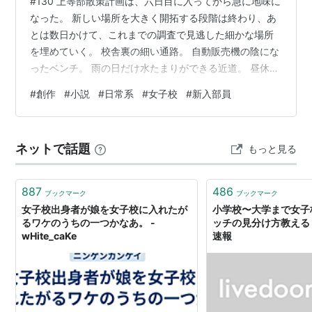
#130 上等部散策計画は、六日目に入ってから急に地味に
なった。 新しい場所を大きく開拓する段階は終わり、あ
とは数日かけて、これまでの調査で見逃した細かな場所
を埋めていく。 校舎裏の細い通路。 自動販売機の陰にな
ったベンチ。 雨の日だけ水たまりができる近道。 昼休み
には混むのに、放課後は誰もいない階段踊り場。 すでに
#
創作
#
小説
#
日常系
#
女子校
#
新入部員
見つけた場所も、時間帯や天気を変えて確認した。 ひば
り「散策っていうより、デバッグ作業になってきたッ
ス」 玲音「地図として公開する以上、必要な確認です」
ネットで話題
もっと見る
せいら「このベンチ、午前中は日陰だったのに、今は直
射日光じゃない！」 みう「お昼寝向きの時間が短いです
ぅ……」 りりあ「季節でも…
887
486
ブックマーク
ブックマーク
女子校出身者が娘を女子校に入れたが
小学校〜大学まで女子
るワケのうちの一つかなあ。 -
ッチの見分け方教える : 
wHite_caKe
速報