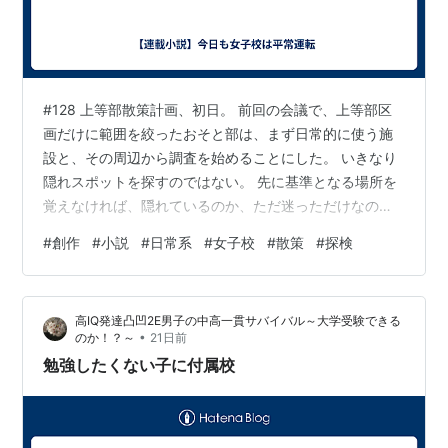
#128 上等部散策計画、初日。 前回の会議で、上等部区
画だけに範囲を絞ったおそと部は、まず日常的に使う施
設と、その周辺から調査を始めることにした。 いきなり
隠れスポットを探すのではない。 先に基準となる場所を
覚えなければ、隠れているのか、ただ迷っただけなのか
分からないからである。 玲音「本日は、あおいさんへの
#
創作
#
小説
#
日常系
#
女子校
#
散策
#
探検
施設案内も兼ねて、全員で主要地点を回ります。細かな
調査は明日からです」 ひばり「つまり今日は観光ツアー
ッスね！」 せいら「自分たちの学校を観光するって、ど
高IQ発達凸凹2E男子の中高一貫サバイバル～大学受験できる
ういうことよ」 みう「でもぉ、わたしも行ったことない
•
のか！？～
21日前
場所、まだいっぱいありますぅ〜」 りりあ「りりあも
勉強したくない子に付属校
ぉ〜♡」 玲音「皆さんは二年目で…