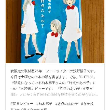
食限定の取材歴25年、フードライターの浅野陽子です。
今日は土曜なので本の話を書きます。 小説『BUTTER』
で話題になっている柚木麻子さんの『終点のあの子』に
ついての読書レビューです。 『終点のあの子 (文春文
庫)』 とにかく女性同士の微妙な感情を描くのがうまい
柚木麻子さん、ご存知ですか？海外でも評価が高く、木
#
読書レビュー
#
柚木麻子
#
終点のあの子
#
女子校
嶋佳苗死刑囚をモデルにした『 ＢＵＴＴＥＲ』が話題の
#
フードライターの本棚