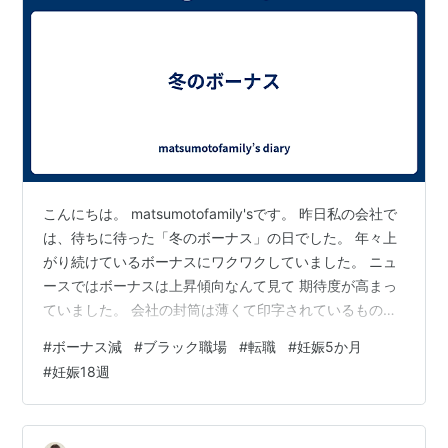
こんにちは。 matsumotofamily'sです。 昨日私の会社で
は、待ちに待った「冬のボーナス」の日でした。 年々上
がり続けているボーナスにワクワクしていました。 ニュ
ースではボーナスは上昇傾向なんて見て 期待度が高まっ
ていました。 会社の封筒は薄くて印字されているものが
透かすと見えるので 手取り額をちらっと見てみたんで
#
ボーナス減
#
ブラック職場
#
転職
#
妊娠5か月
す。 あれ？気のせいかな・・・ 少ない気がする こんな
#
妊娠18週
に少なかったけ？ と思いながらも一日仕事をして帰宅 封
筒からだしてしっかりと明細を見た所やっぱりおかしい
今年の夏のボーナスよりも少ない気がするし 去年の冬の