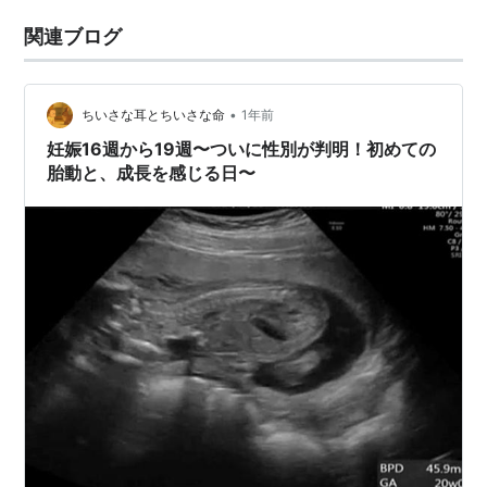
関連ブログ
•
ちいさな耳とちいさな命
1年前
妊娠16週から19週〜ついに性別が判明！初めての
胎動と、成長を感じる日〜