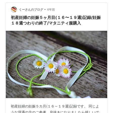
付いてしまったんですよ私は！！ それが『青木まりこ現
象』です！ 知ってる？知…
•
くーさんのブログ
4年前
初産妊婦の妊娠５ヶ月目(１６〜１９週)記録/妊娠
１８週つわりの終了/マタニティ服購入
初産妊婦の妊娠５カ月(１６～１９週)記録です。 同じよ
うな境遇の方のご参考、息抜きになりましたら嬉しいで