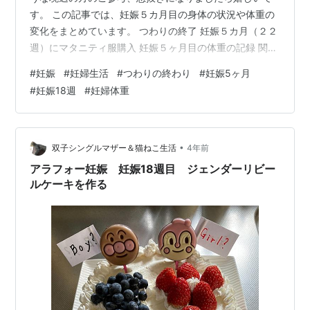
す。 この記事では、妊娠５カ月目の身体の状況や体重の
変化をまとめています。 つわりの終了 妊娠５カ月（２２
週）にマタニティ服購入 妊娠５ヶ月目の体重の記録 関連
記事 基本プロフィール ・初産 ・妊娠７週目〜食べづわ
#
妊娠
#
妊婦生活
#
つわりの終わり
#
妊娠5ヶ月
り ・妊娠９週目〜吐きづわり ・妊娠１２週〜よだれづわ
#
妊娠18週
#
妊婦体重
り ・妊娠１３週つわり終了の兆し ・里帰り出産予定 つ
わりの終了 妊娠７週目から続いていた食べづわり・吐き
づわり・ヨダレづわりが１８週目には無くなりました！
まだうがいや歯磨き時、外出して疲れた日には吐いてし
•
双子シングルマザー＆猫ねこ生活
4年前
まうことはありますが…
アラフォー妊娠 妊娠18週目 ジェンダーリビー
ルケーキを作る