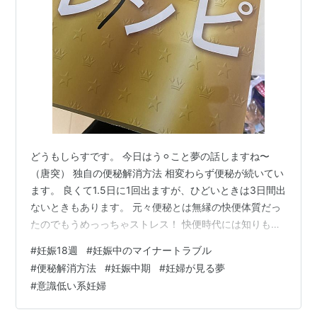
どうもしらすです。 今日はう⚪︎こと夢の話しますね〜
（唐突） 独自の便秘解消方法 相変わらず便秘が続いてい
ます。 良くて1.5日に1回出ますが、ひどいときは3日間出
ないときもあります。 元々便秘とは無縁の快便体質だっ
たのでもうめっっちゃストレス！ 快便時代には知りもし
なかったんですが便秘になるとこんなにも体調悪くなる
#
妊娠18週
#
妊娠中のマイナートラブル
のね…。 体内の毒素が排出されていないのをヒシヒシと
#
便秘解消方法
#
妊娠中期
#
妊婦が見る夢
感じます…。 なるべく水分を飲むとか、食物繊維が多い
#
意識低い系妊婦
ものを食べるとか自分なりに工夫はしてるんですが出な
いときは出ない！！ そこでね、最終手段があることに気