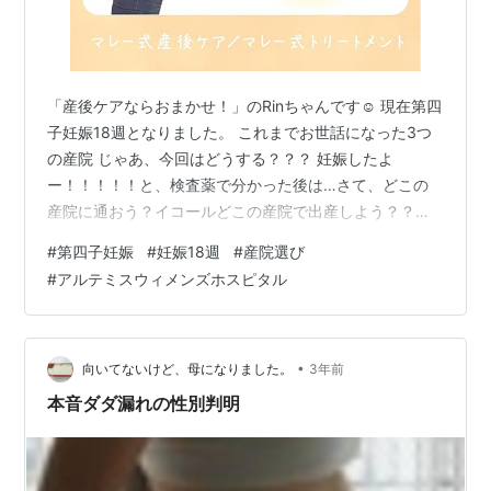
「産後ケアならおまかせ！」のRinちゃんです☺️ 現在第四
子妊娠18週となりました。 これまでお世話になった3つ
の産院 じゃあ、今回はどうする？？？ 妊娠したよ
ー！！！！！と、検査薬で分かった後は…⁡さて、どこの
産院に通おう？イコールどこの産院で出産しよう？？⁡を
考えました。⁡ これまでお世話になった3つの産院 実はわ
#
第四子妊娠
#
妊娠18週
#
産院選び
たし、 過去3回全て違う産院で出産してるんです⭐︎⁡ ネガテ
#
アルテミスウィメンズホスピタル
ィブ要素多い？！ように見えますが やっぱり何かあった
時の安心感は大！！！ 実際に産後入院中は 「よく生きて
たね…」という産後仲間が 2名いらっしゃいました。 彼
女たちの出産時の話を聞きながら 出産って本当に命懸け
•
向いてないけど、母になりました。
3年前
なんだな…
本音ダダ漏れの性別判明