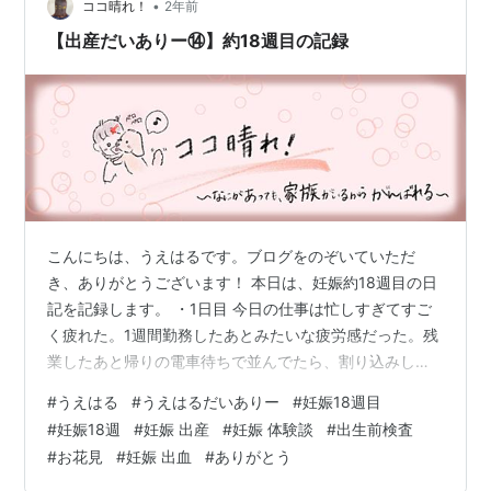
ボーナスよりも少ない気がする・・・ と今までもらった
•
ココ晴れ！
2年前
給料明細…
【出産だいありー⑭】約18週目の記録
こんにちは、うえはるです。ブログをのぞいていただ
き、ありがとうございます！ 本日は、妊娠約18週目の日
記を記録します。 ・1日目 今日の仕事は忙しすぎてすご
く疲れた。1週間勤務したあとみたいな疲労感だった。残
業したあと帰りの電車待ちで並んでたら、割り込みして
きた大きいスーツケースを抱えたおじさんにどつかれ
#
うえはる
#
うえはるだいありー
#
妊娠18週目
て、よくわからない言葉でののしられた。私、一応妊婦
#
妊娠18週
#
妊娠 出産
#
妊娠 体験談
#
出生前検査
なんだけどな。イライラしてたら子どもにも悪影響と思
#
お花見
#
妊娠 出血
#
ありがとう
うけど、感情はどうにもならない。夫のいうように、運