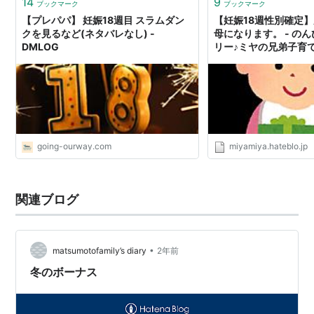
14
9
ブックマーク
ブックマーク
【プレパパ】 妊娠18週目 スラムダン
【妊娠18週性別確定
クを見るなど(ネタバレなし) -
母になります。 - の
DMLOG
リー♪ミヤの兄弟子育
going-ourway.com
miyamiya.hateblo.jp
関連ブログ
•
matsumotofamily’s diary
2年前
冬のボーナス