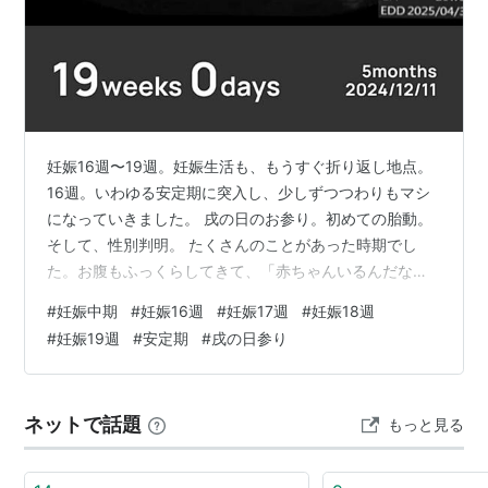
妊娠16週〜19週。妊娠生活も、もうすぐ折り返し地点。
16週。いわゆる安定期に突入し、少しずつつわりもマシ
になっていきました。 戌の日のお参り。初めての胎動。
そして、性別判明。 たくさんのことがあった時期でし
た。お腹もふっくらしてきて、「赤ちゃんいるんだな
ぁ」と毎日実感しています。 16週！いよいよ安定期に！
#
妊娠中期
#
妊娠16週
#
妊娠17週
#
妊娠18週
しかし、、、 17週！戌の日の安産祈願 18週！初めての胎
#
妊娠19週
#
安定期
#
戌の日参り
動を感じる！ 19週！病院のエコー検査で性別が判明！
BPDと体重も順調にすくすく成長！
potety.hatenablog.jp 16週！いよいよ安定期に！しか
ネットで話題
もっと見る
し、、、 いよいよ安定期に入りました。 医学的には「安
定期」と呼ばれ…