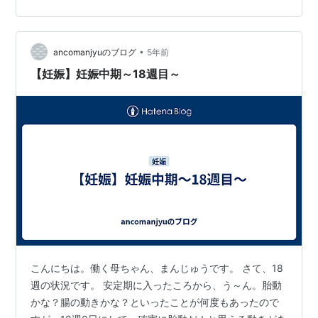
楽天でジェンダーリビールケーキを探したり、 近所で制
作してくれるとのころを探したのですが、 彼の仕事休み
が不規則なため中々購入まで至らず・・・ 楽天↓ ポムポ
ヌール ジェンダーリビールケーキ 性別発表ケーキ 4号
•
ancomanjyuのブログ
5年前
2〜3人分【送料…
【妊娠】妊娠中期～18週目～
こんにちは。働く母ちゃん、まんじゅうです。 さて、18
週の状況です。 安定期に入ったころから、う～ん。胎動
かな？腸の動きかな？といったことが何度もあったので