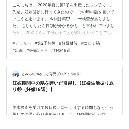
こんにちは。 2020年夏に第1子を出産したフジ子です。
先週、妊婦健診に行ってきたので、 その時の話を書いて
いこうと思います。 今回は精密エコー検査がありまし
た。 もしかしたら性別が分かるかも、と言われていまし
たが、 20週くらいで分かることが多いということでした
ので まあ、分からないだろうなと思って行ってきまし
#
アラサー
#
第2子妊娠
#
妊婦健診
#
コロナ禍
た。 着いてすぐに尿検査をして、その後エコー検査を行
#
出産
#
妊娠5ヶ月
#
妊娠18週
いました。 エコー検査が始まるとすぐに 「今までの診察
の経過を教えてほしい」と言われて 何かあるのかとドキ
ッとしました。 ドキドキしていると子宮筋腫のことを聞
かれました。 実は私は1人目を妊娠したときに子宮筋腫が
•
とみみのゆるっと育児ブログ
5年前
2つ見つかり、 もし…
妊娠期間中の県を跨いだ引越し【妊婦生活振り返
り⑭（妊娠18週）】
羊水検査を受けて数日後、ゆっくりする時間もなく引っ
越しの準備が取り進められました。妊娠期の引っ越し。
病院や頼る市役所が変わることの不安などを書いていき
ます。 緊急事態宣言中の引っ越し 市役所に相談 地元に