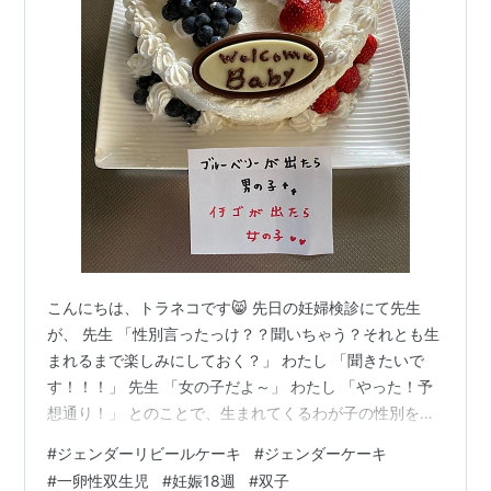
こんにちは、トラネコです😸 先日の妊婦検診にて先生
が、 先生 「性別言ったっけ？？聞いちゃう？それとも生
まれるまで楽しみにしておく？」 わたし 「聞きたいで
す！！！」 先生 「女の子だよ～」 わたし 「やった！予
想通り！」 とのことで、生まれてくるわが子の性別を聞
いちゃいました🐈 彼は性別がわかるのを楽しみにしてい
#
ジェンダーリビールケーキ
#
ジェンダーケーキ
たので、 ジェンダーリビールケーキを用意することに💛
#
一卵性双生児
#
妊娠18週
#
双子