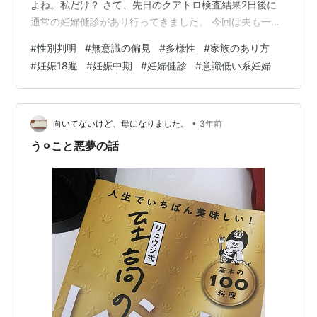
よね。私だけ？ さて、先日のクアトロ検査結果2日後に
通常の妊婦健診があり行ってきました。 今回は夫も一緒
です。 毎回ではないですができるときは有休を取って夫
#
性別判明
#
無意識の偏見
#
多様性
#
家族のあり方
も来てくれます。感謝。 おそらく？ついに？多分？性別
#
妊娠18週
#
妊娠中期
#
妊婦健診
#
意識低い系妊婦
が判明しました！ 性別判明 多分、男の子だそうです！
実はその前の健診の時点で「んー…まだ分からないけど
男の子っぽいなぁ」とは言われてたんですよ。 今回のエ
コーで要するに男の子特有のブツができてるっぽいのを
•
向いてないけど、母になりました。
3年前
見せてくれて（あんまよく分からなか…
う⚪︎こと悪夢の話