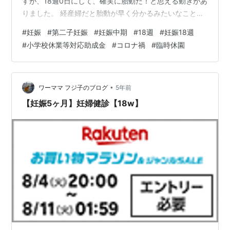
すが、18週0日にして、確実に胎動だ！と思える動きがあ
りました。 経産婦だと胎動が早く分かるみたいなことが
ネット記事に書いてあったのですがもはや胎動ってどん
#
妊娠
#
第二子妊娠
#
妊娠中期
#
18週
#
妊娠18週
なのでしたっけ？の記憶だったのです。 しかし、分かる
#
小学校休業等対応助成金
#
コロナ禍
#
臨時休園
ものですね。よかった。感じられたのは、夜布団に仰向
けで寝たとき。ぐに～ぐに～と内側から押されている感
じでした。 胎動だと思ってからは毎日のようにドンコド
ンコぐに～ぐに～というような胎動を感じられていま
•
ワーママ フジ子のブログ
5年前
す。 胎動を感じると、安心できますよ…
【妊娠5ヶ月】妊婦健診【18w】