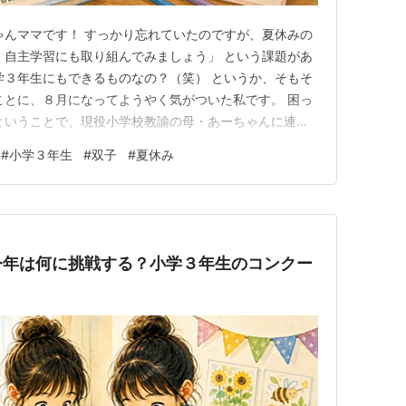
ゃんママです！ すっかり忘れていたのですが、夏休みの
、自主学習にも取り組んでみましょう」 という課題があ
小学３年生にもできるものなの？（笑） というか、そもそ
ことに、８月になってようやく気がついた私です。 困っ
ということで、現役小学校教諭の母・あーちゃんに連絡
教えてもらいました。 今日は、わが家が自主学習を始
#
小学３年生
#
双子
#
夏休み
！ 「時間があれば、こんなこともやってみよう！」 読
調 キュビナで…
今年は何に挑戦する？小学３年生のコンクー