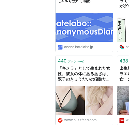
しいのだが（追記
って
がグ
稿：
anond.hatelabo.jp
s
440
438
ブックマーク
「キメラ」として生まれた女
出生
性。彼女の体にあるあざは、
ラエ
双子のきょうだいの痕跡だっ
亡 
た
www.buzzfeed.com
w