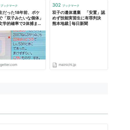
302
ブックマーク
ブックマーク
生だった18年前、ポケ
双子の遺体遺棄 「安置」認
で「双子みたいな個体」
めず技能実習生に有罪判決
文学的確率で2体捕まえ
熊本地裁 | 毎日新聞
で「当時一番仲良かった
」に1体あげた→令和の
、Xでまさかの再会
ogetter.com
mainichi.jp