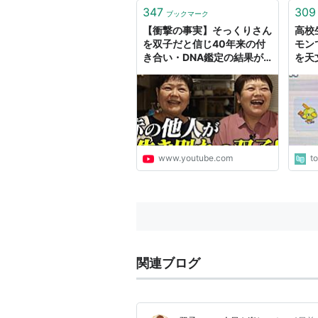
347
309
ブックマーク
【衝撃の事実】そっくりさん
高校
を双子だと信じ40年来の付
モン
き合い・DNA鑑定の結果が
を天
ヤバい…！
たの
友達
七夕
www.youtube.com
t
関連ブログ