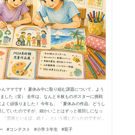
ゃんママです！ 夏休み中に取り組む課題について、よう
ました（笑） 去年は、なんと８枚ものポスターに挑戦
によく頑張りました！ 今年も、 「夏休みの作品、どうし
話していたのですが、細かいことはずっと後回しになっ
、 「芸術といえば、絵！」 という感じだったのですが、
なっています。 リコーダーとバイオリンには、一応毎
ー
#
コンテスト
#
小学３年生
#
双子
、せっかくの夏休み。 今年も、いくつかの作品づくりに