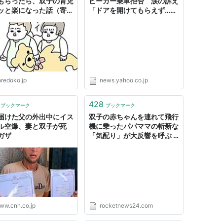
もらったら、双子の育児
ビーカー乗車拒否 涙の訴え
ッと楽になった話（寄
「ドアを開けてもらえず…涙
ウラク） - ソレドコ
腺崩壊。悔しくて」（スポニ
チアネックス） - Yahoo!ニ
ュース
oredoko.jp
news.yahoo.co.jp
428
ブックマーク
ブックマーク
届けた父の外出中にイス
双子の赤ちゃんを連れて飛行
ル空爆、妻と双子が死
機に乗ったパパママの斬新な
ガザ
「気配り」が大反響を呼ぶ |
ロケットニュース24
ww.cnn.co.jp
rocketnews24.com