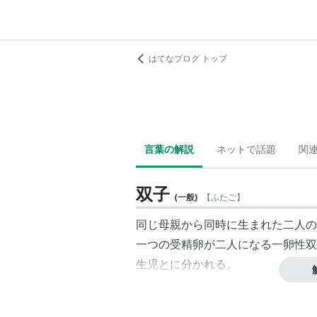
はてなブログ トップ
言葉の解説
ネットで話題
関
双子
(
一般
)
【
ふたご
】
同じ母親から同時に生まれた二人の
一つの
受精卵
が二人になる
一卵性双
生児
とに分かれる。