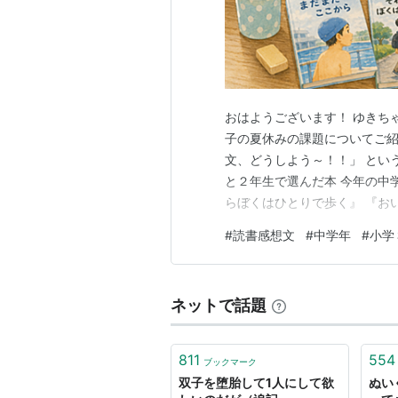
おはようございます！ ゆきち
子の夏休みの課題についてご紹
文、どうしよう～！！」 とい
と２年生で選んだ本 今年の中
らぼくはひとりで歩く』 『お
なると、急に文章が増える！ 
#
読書感想文
#
中学年
#
小学
に決めなくては！ 毎年悩む、
ませんか？ たろことじろこに、
ネットで話題
811
554
ブックマーク
双子を堕胎して1人にして欲
ぬい