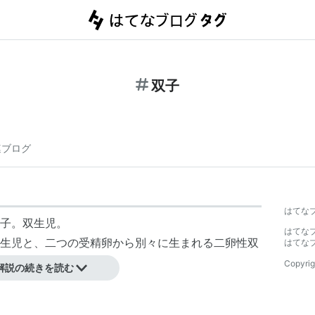
双子
連ブログ
はてな
子。
双生児
。
はてな
生児
と、二つの受精卵から別々に生まれる
二卵性双
はてな
Copyrig
解説の続きを読む