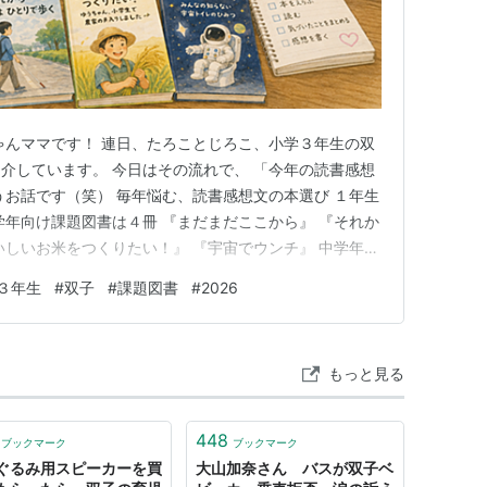
ゃんママです！ 連日、たろことじろこ、小学３年生の双
介しています。 今日はその流れで、 「今年の読書感想
うお話です（笑） 毎年悩む、読書感想文の本選び １年生
学年向け課題図書は４冊 『まだまだここから』 『それか
いしいお米をつくりたい！』 『宇宙でウンチ』 中学年に
同じ本にする？それぞれ違う本にする？ とにかく、早め
３年生
#
双子
#
課題図書
#
2026
読書感想文の本選び 読書感想文を書く本って、毎年悩み
 「…
もっと見る
448
ブックマーク
ブックマーク
ぐるみ用スピーカーを買
大山加奈さん バスが双子ベ