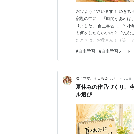
おはようございます！ ゆきち
宿題の中に、 「時間があれば
りました。 自主学習……？ 
も何をしたらいいの？ そんな
たときは、お母さん！（笑） 
し、３年生の自主学習について
#
自主学習
#
自主学習ノート
めるまでの様子をご紹介します
書とキュビナは、今のところ順
•
双子ママ、今日も楽しい！
5日前
夏休みの作品づくり、
ル選び