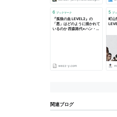
6
5
ブックマーク
ブ
『孤狼の血 LEVEL2』の
町山
「悪」はどのように描かれて
LEV
いるのか 西森路代×ハン・ト
ンヒョン - wezzy｜ウェジ
ー
wezz-y.com
m
関連ブログ