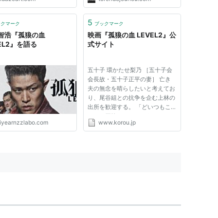
5
ックマーク
ブックマーク
智浩『孤狼の血
映画『孤狼の血 LEVEL2』公
EL2』を語る
式サイト
五十子 環かたせ梨乃 ［五十子会
会長故・五十子正平の妻］ 亡き
夫の無念を晴らしたいと考えてお
り、尾谷組との抗争を企む上林の
出所を歓迎する。 「どいつもこ
いつも牙抜かれてしもうて…。」
iyearnzzlabo.com
www.korou.jp
COMMENT 前作を拝見して、石
橋蓮司さんが演じられた五十子正
平が重厚な艶がある極道だったの
で、この人の妻ならぜひやりたい
と...