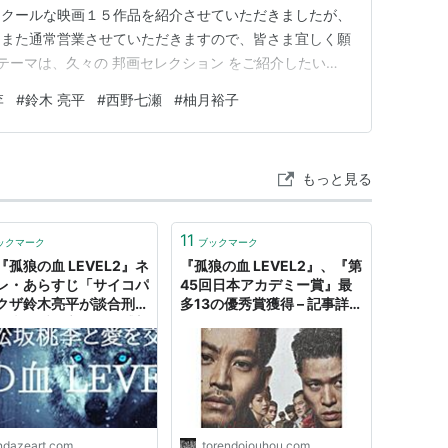
超クールな映画１５作品を紹介させていただきましたが、
、また通常営業させていただきますので、皆さま宜しく願
て本日のテーマは、久々の 邦画セレクション をご紹介したいと
 _))ﾍﾟｺﾘﾝ アシスタントの真行寺ですでは、わたくしの
李
#
鈴木 亮平
#
西野七瀬
#
柚月裕子
ション のご紹介をさせて頂きます通常営業の再開一…
もっと見る
11
ックマーク
ブックマーク
『孤狼の血 LEVEL2』ネ
『孤狼の血 LEVEL2』、『第
レ・あらすじ「サイコパ
45回日本アカデミー賞』最
クザ鈴木亮平が談合刑事
多13の優秀賞獲得 – 記事詳
桃李と愛を交わす」感想
細｜Infoseekニュース
家権力の闇を暴く」結末
編決定！」
ndazeart.com
torendojouhou.com