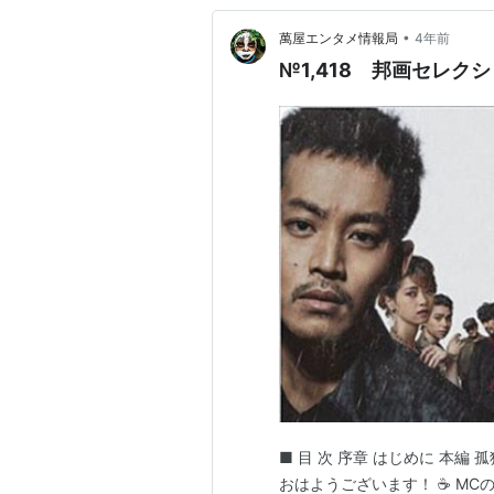
•
萬屋エンタメ情報局
4年前
№1,418 邦画セレクショ
■ 目 次 序章 はじめに 本編 
おはようございます！ ☕ MC