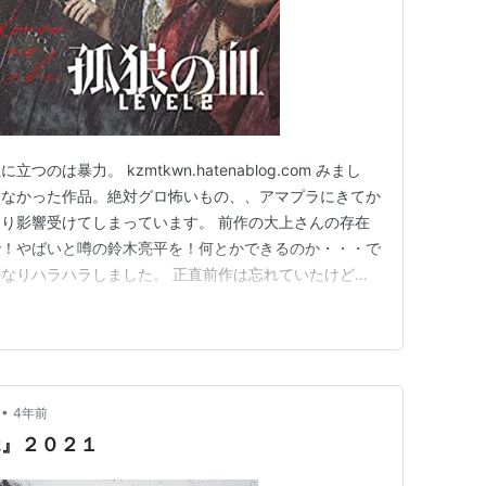
は暴力。 kzmtkwn.hatenablog.com みまし
けなかった作品。絶対グロ怖いもの、、アマプラにきてか
り影響受けてしまっています。 前作の大上さんの存在
で！やばいと噂の鈴木亮平を！何とかできるのか・・・で
なりハラハラしました。 正直前作は忘れていたけど全
てる間に世界が変わっていた悲しきモンスター大暴れ映
。 サイコパス暴力描写、悲惨な出自、警察とヤクザ間
内部争い…
•
4年前
L2』２０２１