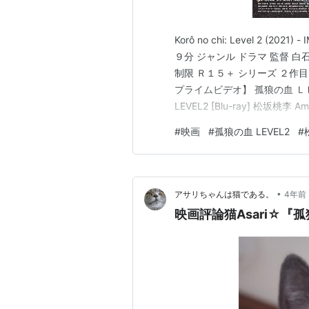
Korô no chi: Level 2 
９分 ジャンル ドラマ 監督 白
制限 Ｒ１５＋ シリーズ ２作目 前作
プライムビデオ】 孤狼の血 ＬＥＶ
LEVEL2 [Blu-ray] 松坂桃李
ディア孤狼の血 LEVEL2 - Wik
#
映画
#
孤狼の血 LEVEL2
#
•
アサリちゃんは猫である。
4年前
映画評論猫Asari☆『孤