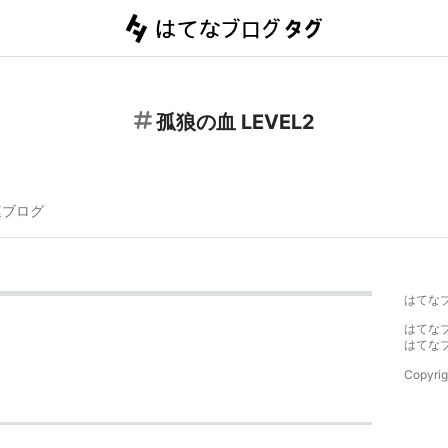
孤狼の血 LEVEL2
連ブログ
はてな
はてな
はてな
Copyrig