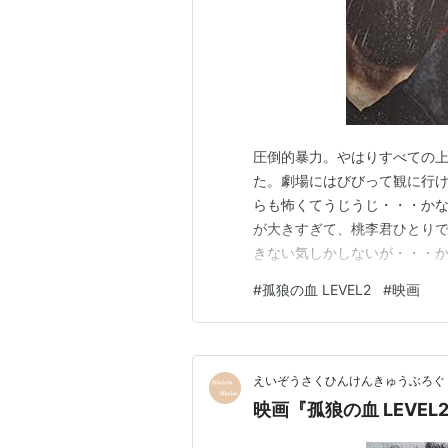
圧倒的暴力。やはりすべての上に立つの
た。劇場にはびびって観に行
らも怖くてうじうじ・・・かな
が大きすぎて、桃李君ひとり
きない気しかしないが・・・か
然大丈夫でした。ムショ入っ
#
孤狼の血 LEVEL2
#
映画
画。広島弁の凄み、かっこいい
の2重スパイ、警察上層部との
えいぞうさくひんけんきゅうぶろぐ
映画『孤狼の血 LEVE