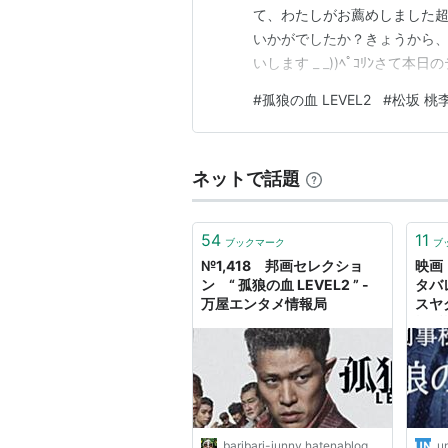
て、わたしがお薦めしました
いかがでしたか？きょうから
いします _ _))ﾍﾟｺﾘﾝさ
思います おはようございます _
#
孤狼の血 LEVEL2
#
松坂 桃
方からお送りする 邦画セレク
ネットで話題
54
11
ブックマーク
ブ
№1,418 邦画セレクショ
映画
ン “ 孤狼の血 LEVEL2 ” -
タバ
万屋エンタメ情報局
スヤ
松坂
「国
「続
baribari-junny.hatenablog.com
u