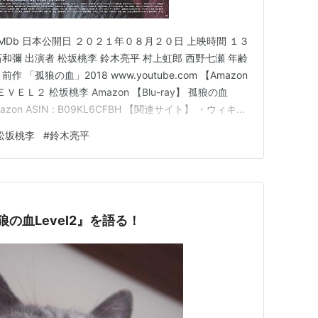
(2021) - IMDb 日本公開日 ２０２１年０８月２０日 上映時間 １３
石和彌 出演者 松坂桃李 鈴木亮平 村上虹郎 西野七瀬 年齢
 「孤狼の血」2018 www.youtube.com 【Amazon
ＥＬ２ 松坂桃李 Amazon 【Blu-ray】 孤狼の血
 Amazon ASIN : B09KL6CFBH 【関連サイト】 ・ウィキペ
ipedia ・ヤフー映…
松坂桃李
#
鈴木亮平
狼の血Level2』を語る！