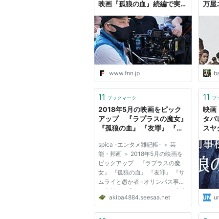
映画『孤狼の血』続編で実践
万屋
した“リスペクト・トレーニ
ング”とは｜FNNプライムオ
ンライン
www.fnn.jp
ba
11
11
ブックマーク
ブ
2018年5月の映画をピック
映画
アップ 『ラプラスの魔女』
タバ
『孤狼の血』 『友罪』 『サ
スヤ
ムライと愚か者 -オリンパス
松坂
spica -エンタメ雑記帳- ＞ 芸
事件の全貌-』 『アイ，トー
「国
能・邦画 ＞ 2018年5月の映画を
ニャ 史上最大のスキャンダ
「続
ピックアップ 『ラプラスの魔
ル』: spica -エンタメ雑記
女』 『孤狼の血』 『友罪』 『サ
帳-
ムライと愚か者 -オリンパス事件
の全貌-』 『アイ，トーニャ 史上
akiba4884.seesaa.net
u
最大のスキャンダル』