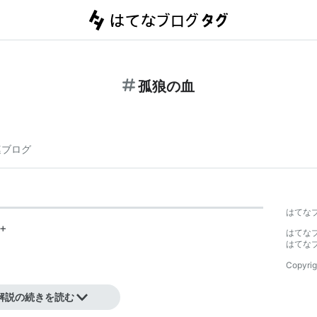
孤狼の血
連ブログ
はてな
5+
はてな
はてな
Copyrig
解説の続きを読む