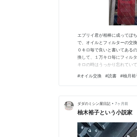
エブリイ君が相棒に成ってぼち
で、オイルとフィルターの交換
０キロ毎で良いと書いてある
換して、１万キロ毎にフィルタ
キロの時はうっかり忘れてい
に戻しました。 買ったところ
#
オイル交換
#
読書
#
柚月裕
ますしね。 修理とか車検は車
バックスでやってもらっていま
•
ダダのミシン屋日記
7ヶ月前
柚木裕子という小説家