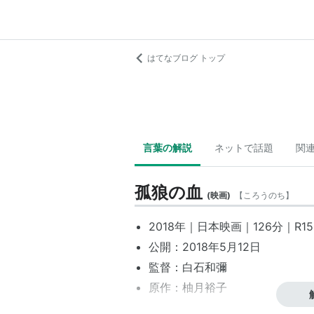
はてなブログ トップ
言葉の解説
ネットで話題
関
孤狼の血
(
映画
)
【
ころうのち
】
2018年｜
日本映画
｜126分｜
R1
公開：2018年5月12日
監督：
白石和彌
原作：
柚月裕子