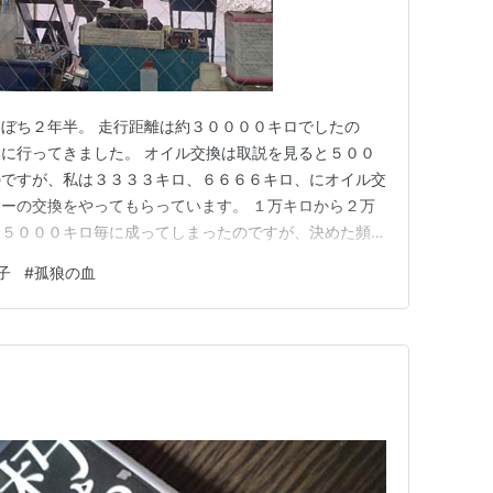
ぼち２年半。 走行距離は約３００００キロでしたの
に行ってきました。 オイル交換は取説を見ると５００
のですが、私は３３３３キロ、６６６６キロ、にオイル交
ーの交換をやってもらっています。 １万キロから２万
て５０００キロ毎に成ってしまったのですが、決めた頻度
の車屋さんでは３０００キロ毎を推奨しますって言って
子
#
孤狼の血
屋さんに任せますが、オイル交換だけは安いのでオート
す。 トランプの所為で原油が…