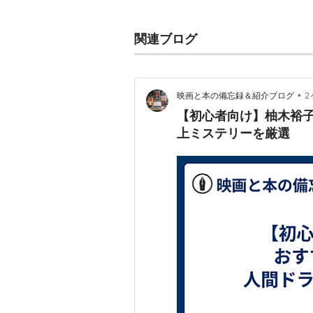
リスト::日本の映画::題名::か行
関連ブログ
•
映画と本の備忘録＆紹介ブログ
2
【初心者向け】柚木裕
上ミステリーを厳選