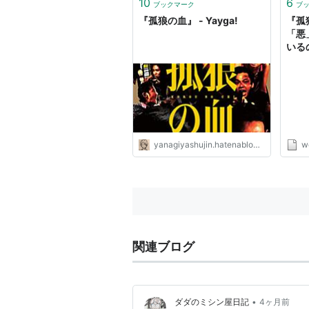
10
6
ブックマーク
ブ
『孤狼の血』 - Yayga!
『孤狼
「悪
いる
ンヒョ
ー
yanagiyashujin.hatenablog.com
w
関連ブログ
•
ダダのミシン屋日記
4ヶ月前