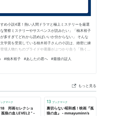
すめ小説4選！熱い人間ドラマと極上ミステリーを厳選
太な警察ミステリーやサスペンスが読みたい」「柚木裕子
が多すぎてどれから読めばいいか分からない」 そんな
の文学賞を受賞している柚木裕子さんの小説は、緻密に練
、登場人物たちのプライドや葛藤がぶつかり合う「熱く泥
力です。映画化やドラマ化されたヒット作も多く、一度ペ
め
#
柚木裕子
#
あしたの君へ
#
最後の証人
引き込まれる圧倒的な筆力があります。 この記事で
一冊に出会えるよう、実際に…
もっと見る
13
ブックマーク
ブックマーク
,418 邦画セレクショ
裏切らない昭和感！映画『孤
 孤狼の血 LEVEL2 ” -
狼の血』 - mmayuminn’s