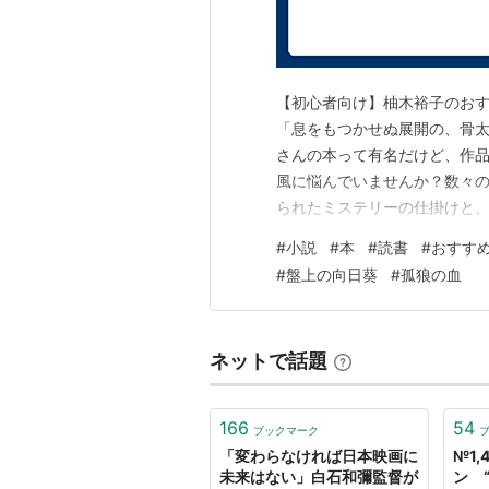
【初心者向け】柚木裕子のおす
「息をもつかせぬ展開の、骨
さんの本って有名だけど、作品
風に悩んでいませんか？数々
られたミステリーの仕掛けと
臭い人間ドラマ」が最大の魅
#
小説
#
本
#
読書
#
おすす
ージをめくれば結末まで一気に
#
盤上の向日葵
#
孤狼の血
は、読者の皆様が迷わず最高の
ネットで話題
166
54
ブックマーク
「変わらなければ日本映画に
№1
未来はない」白石和彌監督が
ン “