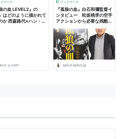
6
ックマーク
ブックマーク
の血 LEVEL2』の
『孤狼の血』白石和彌監督イ
」はどのように描かれて
ンタビュー 松坂桃李の空手
のか 西森路代×ハン・ト
アクションから必要な残酷表
ン - wezzy｜ウェジ
現まで“ノワール”としての映
画の作り方 | SPICE - エンタ
メ特化型情報メディア スパ
イス
ezz-y.com
spice.eplus.jp