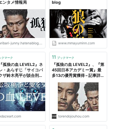
エンタメ情報局
blog
ribari-junny.hatenablog.com
www.mmayuminn.com
11
ックマーク
ブックマーク
『孤狼の血 LEVEL2』ネ
『孤狼の血 LEVEL2』、『第
レ・あらすじ「サイコパ
45回日本アカデミー賞』最
クザ鈴木亮平が談合刑事
多13の優秀賞獲得 – 記事詳
桃李と愛を交わす」感想
細｜Infoseekニュース
家権力の闇を暴く」結末
編決定！」
ndazeart.com
torendojouhou.com