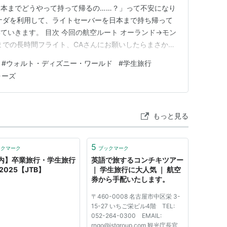
本までどうやって持って帰るの……？」って不安になり
ナダを利用して、ライトセーバーを日本まで持ち帰って
ていきます。 目次 今回の航空ルート オーランド→モン
までの長時間フライト、CAさんにお願いしたらまさかの
完了！ TSAではライトセーバーは持ち込みOK 持ち手
#
ウォルト・ディズニー・ワールド
#
学生旅行
 今回の航空ルート 今回利用したのはエアカナダのエコノ
ォーズ
MCO…
もっと見る
5
ックマーク
ブックマーク
内】卒業旅行・学生旅行
英語で旅するコンチキツアー
2025【JTB】
｜ 学生旅行に大人気 ｜ 航空
券から手配いたします。
〒460-0008 名古屋市中区栄 3-
15-27 いちご栄ビル4階 TEL:
052-264-0300 EMAIL:
rngo@jstgroup.com 観光庁長官