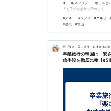
す。 ルスツリゾートホテルとい
人も子供も無料で乗れます。 
ころも遊びゴコロ満点！ 1階
#
スキー
#
スノボ
#
ゴルフ
ちゃんと1回がお店、2階はレ
#
温泉
#
雪山
かわいらしい。 サーカスが来
旅プラス｜国内旅行・海外旅行の観
卒業旅行の韓国は「安
信手段を徹底比較【eSIM