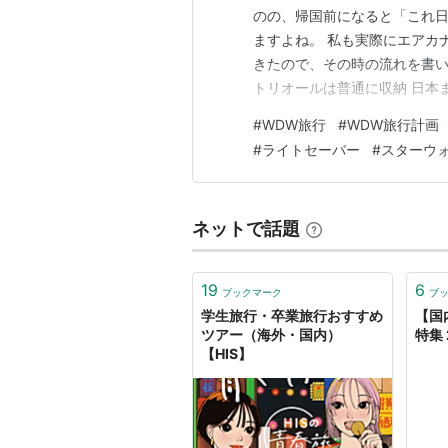
のの、帰国前になると「これ日
ますよね。 私も実際にエアカ
きたので、その時の流れを書い
トリオールは普通に収納 日本
神対応 到着後も無事に受け取り
#
WDW旅行
#
WDW旅行計画
部分は外して持ち帰り まとめ
#
ライトセーバー
#
スターウ
ミーベーシック。 ルートは、 
ネットで話題
19
6
ブックマーク
ブ
学生旅行・卒業旅行おすすめ
【国
ツアー（海外・国内）
特集 
【HIS】