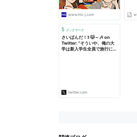
www.his-j.com
w
5
ブックマーク
さいぱんだ！ﾖ 😽～🎶 on
Twitter: "そういや、俺の大
学は新入学生全員で旅行に行
くという大学だったんだけど
さ。 宿泊先のホテルで男子
学生十数人が女湯を覗いたた
めに、他の宿泊客が不安にな
り宿泊取り止め、来年以降の
新入学生旅行中止、○○大学
生の当ホテルの私的利用も厳
twitter.com
禁、荷…
https://t.co/HwwWF3zfb5
"