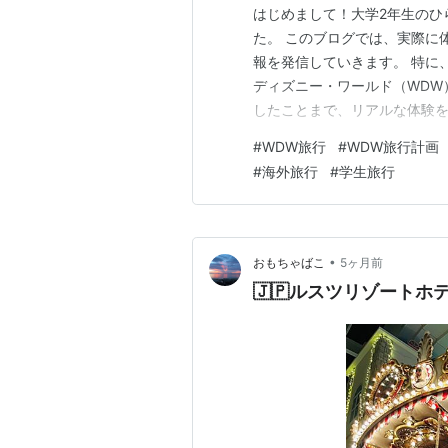
はじめまして！大学2年生のひ
た。 このブログでは、実際に
報を発信していきます。 特に
ディズニー・ワールド（WDW
したことまで、リアルな体験を
行だったため、楽しみな反面
#
WDW旅行
#
WDW旅行計画
「何を準備すればいい？」など
#
海外旅行
#
学生旅行
生2人での海外旅行ということ
•
おもちゃばこ
5ヶ月前
🇯🇵ルスツリゾートホ