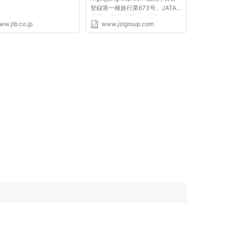
登録第一種旅行業673号、JATA
会員 ≪営業時間≫ 平日：
ww.jtb.co.jp
www.jstgroup.com
10:00 - 19:00、土・日・祝日：
10:00- 17:00 【水曜定休】