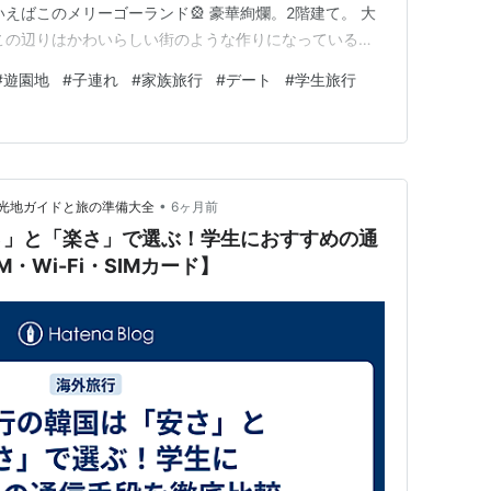
えばこのメリーゴーランド🎡 豪華絢爛。2階建て。 大
この辺りはかわいらしい街のような作りになっていると
と2階がつながっていて、2階建ての可愛いおうちたちも、
#
遊園地
#
子連れ
#
家族旅行
#
デート
#
学生旅行
ストランとしてつくられています。 すべてがメルヘンで
た！って感じです…
•
光地ガイドと旅の準備大全
6ヶ月前
さ」と「楽さ」で選ぶ！学生におすすめの通
・Wi-Fi・SIMカード】