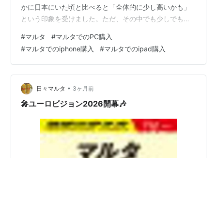
かに日本にいた頃と比べると「全体的に少し高いかも」
という印象を受けました。ただ、その中でも少しでもオ
トクに購入できるよう、今回は実際に私が見て回ったり
#
マルタ
#
マルタでのPC購入
購入した経験をもとに、以下の電子機器購入事情につい
#
マルタでのiphone購入
#
マルタでのipad購入
てまとめます。 iPad iPhone ノートパソコン iPad 私は
Mosta(モスタ)というエリアにあるショップで iPad Air 11
インチ を700ユーロで購入しました。 購入前に数店舗を
回りましたが価格差があり、800ユーロ前後で販売し…
•
日々マルタ
3ヶ月前
🎤ユーロビジョン2026開幕🎶