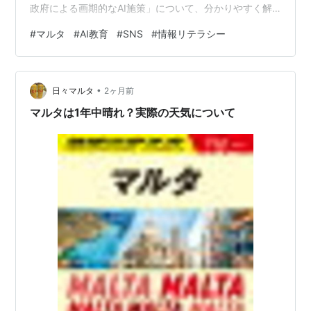
政府による画期的なAI施策」について、分かりやすく解
説しますね。 まずは、舞台となるマルタがどのような国
#
マルタ
#
AI教育
#
SNS
#
情報リテラシー
なのか、その基本情報から見ていきましょう。 1. マルタ
の基本情報（人口・経済・地誌） マルタ共和国は、南ヨ
ーロッパに位置する小さな島国です。 地誌（地理的な特
•
徴） 地中海の真ん中、イタリアのシチリア島の南に浮か
日々マルタ
2ヶ月前
ぶ「マルタ島」「ゴゾ島」などの島々からなる群島国家
マルタは1年中晴れ？実際の天気について
です。昔か…