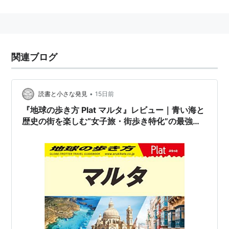
マルタ
(
一般
)
【
まるた
】
新約聖書に出てくる人物、
マリヤ
、
ラザロ
の姉妹
関連ブログ
人名
マルタ・ビエイラ・ダ・シルバ
（ブラジルの女子サ
•
読書と小さな発見
15日前
ッカー選手）
『地球の歩き方 Plat マルタ』レビュー｜青い海と
マルタ・アルゲリッチ
（アルゼンチンのピアニス
歴史の街を楽しむ“女子旅・街歩き特化”の最強ガ
ト）
イド
マルタ・ルアルディ
（ゲームキャラクター）