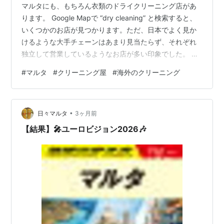
マルタにも、もちろん衣類のドライクリーニング店があ
ります。 Google Mapで “dry cleaning” と検索すると、
いくつかのお店が見つかります。ただ、日本でよく見か
けるような大手チェーンはあまり見当たらず、それぞれ
独立して営業しているようなお店が多い印象でした。 今
回は、その中で実際に私が利用したお店をひとつご紹介
#
マルタ
#
クリーニング屋
#
海外のクリーニング
します。 今回お願いしたのは、ジャケットと冬物のコー
ト。季節の変わり目ということもあり、まとめてクリー
ニングに出してみることにしました。 【依頼時】 品物を
•
お店のカウンターに出すと、取れそうなボタンがないか
日々マルタ
3ヶ月前
など簡単に衣類のチェックをされましたが、タグで素材
【結果】🎤ユーロビジョン2026🎶
まで確認するこ…