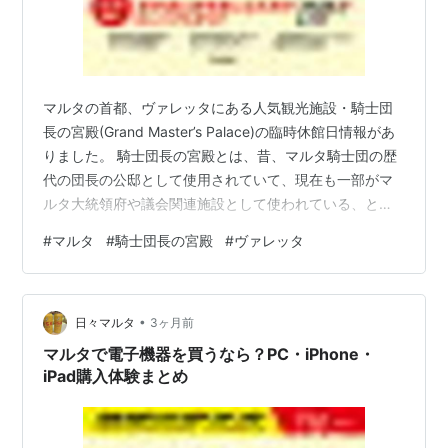
マルタの首都、ヴァレッタにある人気観光施設・騎士団
長の宮殿(Grand Master’s Palace)の臨時休館日情報があ
りました。 騎士団長の宮殿とは、昔、マルタ騎士団の歴
代の団長の公邸として使用されていて、現在も一部がマ
ルタ大統領府や議会関連施設として使われている、とて
も重要な施設です。観光としては、豪華な国賓の間・玉
#
マルタ
#
騎士団長の宮殿
#
ヴァレッタ
座の間、バロック様式の内装や巨大なフレスコ画が圧巻
です。また、武器庫と呼ばれる騎士たちの甲冑・剣・火
器コレクションがずらっと並んでいて本当に見ごたえが
•
あります。入場料は大人一人12ユーロです。 さて、その
日々マルタ
3ヶ月前
宮殿ですが、2026年6月1日(月)臨時休館するそうです。
マルタで電子機器を買うなら？PC・iPhone・
5月30日に…
iPad購入体験まとめ