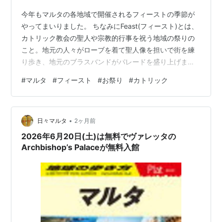
今年もマルタの各地域で開催されるフィーストの季節が
やってまいりました。 ちなみにFeast(フィースト)とは、
カトリック教会の聖人や宗教的行事を祝う地域の祭りの
こと。地元の人々がローブを着て聖人像を担いで街を練
り歩き、地元のブラスバンドがパレードを盛り上げま
す。花火や紙吹雪などもあってとても盛り上がります。
#
マルタ
#
フィースト
#
お祭り
#
カトリック
ちなみにこのような情報を知っておくと、当日のそのエ
リアは通行止めがたくさん発生しているので、交通渋滞
やバスのルート変更に対しての心の準備(？)もできます。
•
7月の各エリアでのFeastは以下の日程です。()内はエリア
日々マルタ
2ヶ月前
名をカタカナにしたものなので、良かったら参考にして
2026年6月20日(土)は無料でヴァレッタの
ください。 🗓️ Sun…
Archbishop’s Palaceが無料入館