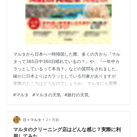
マルタから日本へ一時帰国した際、多くの方から『マル
タって365日中360日晴れているの？』や、『一年中カ
ラッとしているって本当？』などの質問をされました。
確かに日本よりはカラッとしている印象がありますが、
実際のところはどうなのでしょうか。 マルタにも雨季は
あります。だいたい11月から翌年3月頃までです。 た
#
マルタ
#
マルタの天気
#
旅行の天気
だ、雨季でも1日中雨になることはあまりなく、降ったり
止んだりを繰り返しながら、1日に2〜3回ほど雨が降るこ
とが多い印象です。タイミングがよければ、断続的に雨
•
が降っていてもその間は建物に入っていて結局傘を使わ
日々マルタ
2ヶ月前
なかった、ということも結構あります。 さて、世界気象
マルタのクリーニング店はどんな感じ？実際に利
機関（WMO）や、Current…
用してみた