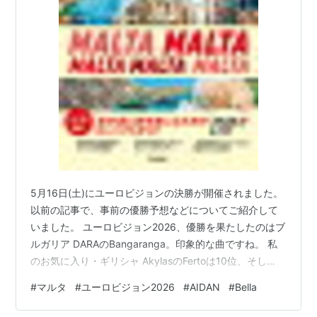
5月16日(土)にユーロビジョンの決勝が開催されました。
以前の記事で、事前の優勝予想などについてご紹介して
いました。 ユーロビジョン2026、優勝を果たしたのはブ
ルガリア DARAのBangaranga。印象的な曲ですね。 私
のお気に入り・ギリシャ AkylasのFertoは10位、そし
て、大注目・マルタ AIDANのBellaは18位でした。AIDAN
#
マルタ
#
ユーロビジョン2026
#
AIDAN
#
Bella
のパフォーマンスはとてもよかったので結果は残念です
が、ファイナルで観ることができただけでも満足です。