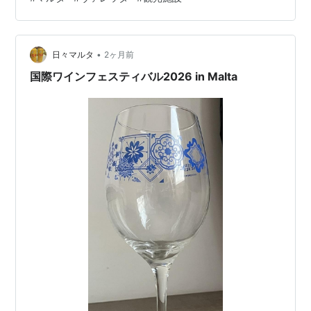
わる歴史的建物で、普段は一般公開されていませんがこ
の日はオープンデーということで無料で公開されます。
ネットで写真を見ましたが、こじんまりしながらも見ご
•
たえがありそうでした。 めったに公開される場所ではな
日々マルタ
2ヶ月前
いと思うので、このタ…
国際ワインフェスティバル2026 in Malta