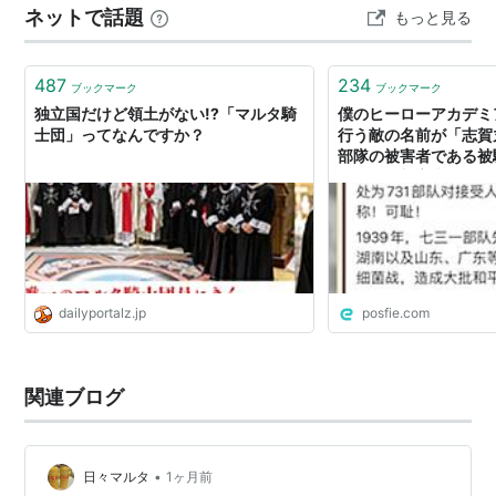
ネットで話題
もっと見る
ズ”のマルタ版です。地中海の美しい島国マルタを、観
光・グルメ・ショッピング・絶景スポットなどの視…
487
234
ブックマーク
ブックマーク
独立国だけど領土がない!?「マルタ騎
僕のヒーローアカデミ
士団」ってなんですか？
行う敵の名前が「志賀
部隊の被害者である被
ルタ」を加害者に付け
dailyportalz.jp
posfie.com
関連ブログ
•
日々マルタ
1ヶ月前