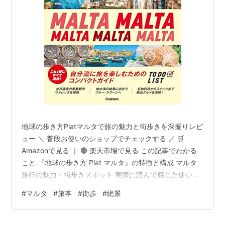
地球の歩き方Platマルタで旅の魅力と街歩きを深掘りレビ
ュー ＼ 普段お使いのショップでチェックする ／ 🛒
Amazonで見る ｜ 🔴 楽天市場で見る この記事でわかる
こと 『地球の歩き方 Plat マルタ』の特徴と構成 マルタ
旅行の魅力・街歩きスポット 実際に読んで感じた使いや
すさ・写真の美しさ メリット・デメリットの整理 どんな
#
マルタ
#
旅本
#
街歩
#
絶景
旅行者に向いているガイドブックなのか 商品概要 『地球
の歩き方 Plat マルタ』は、地球の歩き方シリーズの中で
も「街歩き・女子旅・写真映え」を重視した“Platシリー