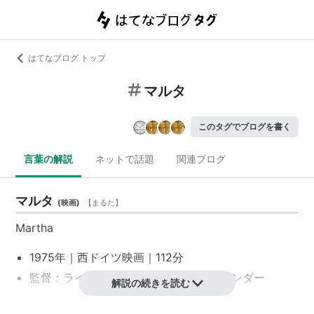
はてなブログ トップ
マルタ
このタグでブログを書く
言葉の解説
ネットで話題
関連ブログ
マルタ
(
映画
)
【
まるた
】
Martha
1975年｜
西ドイツ映画
｜112分
監督：
ライナー・ヴェルナー・ファスビンダー
解説の続きを読む
リスト::外国の映画::題名::ま行