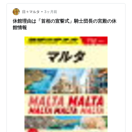
ただ、優勝しなくても視聴者の耳に残った曲はその後流
•
行ったりします。昨年3位だったTommy cashのEspresso
日々マルタ
3ヶ月前
Macchiatoのよ…
休館理由は「首相の宣誓式」騎士団長の宮殿の休
館情報