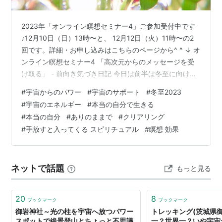
2023年「オンライン瞑想セミナー4」ご参加受付中です
♪12月10日（日）13時〜と、 12月12日（火）11時〜の2
回です。詳細・お申し込みはこちらのページから^ ^ ↓ オ
ンライン瞑想セミナー4 「高次元からのメッセージを受
け取る」 - 前向き気づき日記 今日は前半は冬至に向けて
の 今のエネルギーの流れや 今するといいこと、大切なこ
#
宇宙からのパワー
#
宇宙のサポート
#
冬至2023
とのお話を、 そして後半では、 なぜ本当の自分の生きる
#
宇宙のエネルギー
#
本当の自分で生きる
ことが大切なのか？ 豊かに幸せに生きるために、 宇宙か
#
本当の自分
#
ありのままで
#
クリアリング
らのサポート受けるために 欠かせないことについてのお
#
手放すと入ってくる スピリチュアル
#
瞑想 効果
話です。 宇宙の法則では 受け取る前にまず与えることで
すが、 宇宙に何を与えれば 豊かさや幸せを受け取…
ネットで話題
もっと見る
20
8
ブックマーク
ブックマーク
御岩神社～光の柱を宇宙へ放つパワー
トレッキング(茨城県御
スポットで絶景登山とちょっと不思議
一？世界一？いや宇宙