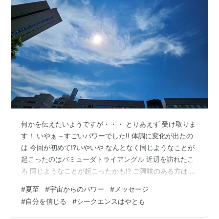
何かを伝えたいようですが・・・ とりあえず 受け取りま
す！ いやぁ～すごいパワーでした‼ 体調に変化が出たの
は 今回が初めて⁉いやいや なんとなく同じようなことが
起こったのはバミューダトライアングル 近辺を訪れたこ
ろ 同じようなことが起こったかも⁉ ご興味のある方は こ
ちら 👇kohakunodaradara.hatenablog.com 今回は 夏至
#
夏至
#
宇宙からのパワー
#
メッセージ
の5日前の夜に 体に みみず腫れ のような筋が・・・ ええ
#
自分を信じる
#
シークエンスはやとも
え～‼ 何かいつもと違うことしたかな？食べたものとか
行った場所とか それまでの行動とか いろいろ振り返った