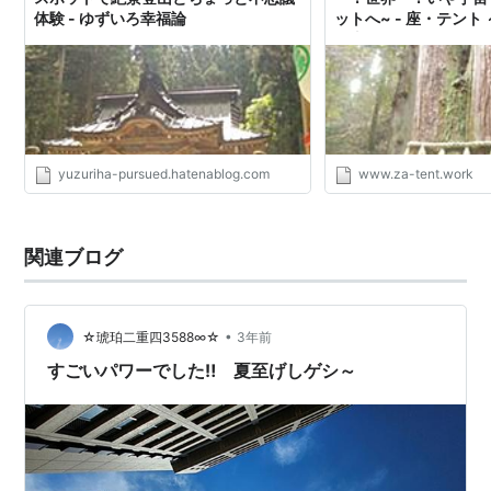
体験 - ゆずいろ幸福論
ットへ~ - 座・テント
登山～
yuzuriha-pursued.hatenablog.com
www.za-tent.work
関連ブログ
•
☆琥珀二重四3588∞☆
3年前
すごいパワーでした‼ 夏至げしゲシ～