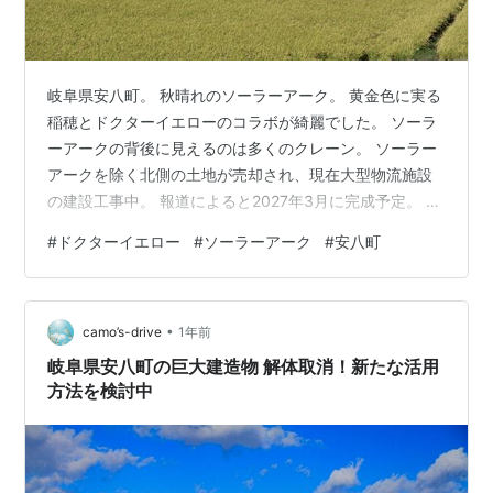
岐阜県安八町。 秋晴れのソーラーアーク。 黄金色に実る
稲穂とドクターイエローのコラボが綺麗でした。 ソーラ
ーアークの背後に見えるのは多くのクレーン。 ソーラー
アークを除く北側の土地が売却され、現在大型物流施設
の建設工事中。 報道によると2027年3月に完成予定。 現
時点ではソーラーアークの動向は未定。 気になる方は早
#
ドクターイエロー
#
ソーラーアーク
#
安八町
めに撮影しておきましょう。 工事が進むと背後に4階の
建物が立ちます。 https://jr-
central.co.jp/news/release/_pdf/000044703.pdf （JR
•
東海のプレスリリース） 10月16日にJR東海から東海道新
camo’s-drive
1年前
幹線の新しい営業車検測技術の発表が…
岐阜県安八町の巨大建造物 解体取消！新たな活用
方法を検討中