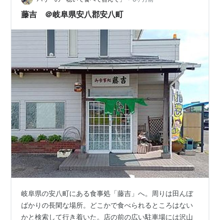
ー」。メニューには”ご飯”物は元々載っていないので試し
藤吉 ＠岐阜県安八郡安八町
に尋ねてみると、メニューにあるトーストやサンド…
岐阜県の安八町にある食事処「藤吉」へ。周りは田んぼ
ばかりの長閑な場所。どこかで食べられるところはない
かと検索して行き着いた。店の前の広い駐車場には沢山