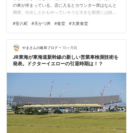
の車が停まっている。店に入るとカウンター席はなんと
満席。仕出しとかもやっていそうな大きな厨房には鉢巻
き姿の主人と女将。給仕は2人も居る。1人だったが空い
#
安八町
#
天かつ丼
#
食堂
#
大衆食堂
ていた大テーブル席に座らせてもらった。品書きから選
んだのは「天かつ丼（赤だし付）」。 しばらくして運ば
れた「天かつ丼」は、予想した通りかつ丼と天玉丼のハ
•
イブリッド。プラスチック製の丼に海老天とかつがのっ
やまさんの岐阜ブログ
10ヶ月前
て玉子でとじてある。漬物と豆腐とわかめの味噌汁付
JR東海が東海道新幹線の新しい営業車検測技術を
き。海老天は揚げ置きだったが、丼でつゆと一緒に煮…
発表。ドクターイエローの引退時期は！？