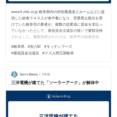
www3.nhk.or.jp 岐阜県内の特別養護老人ホームなどに提
供した給食で４０人が食中毒になり、営業禁止処分を受
けていた岐阜市の業者が、複数の従業員に賃金を支払っ
ていなかったとして、最低賃金法違反の疑いで書類送検
されました。書類送検されたのは、岐阜市の給食提供業
者「キッチンフーズ」と、７０歳の男の社長・長沼繁で
#
岐阜県
#
安八町
#
キッチンフーズ
す。大垣労働基準監督署によりますと、従業員６人に対
#
最低賃金法違反
#
クズ人間王国岐阜
し、去年２月分の賃金合わせておよそ５０万円を支払わ
なかったとして最低賃金法違反の疑いがもたれていま
す。去年３月、安八町の特別養護老人ホームで給食を提
供していた従業員から相談を受けて、労働基準監督署が
•
Gen's Memo
3年前
捜査していました。監督署によりますと…
三洋電機が建てた「ソーラーアーク」が解体中