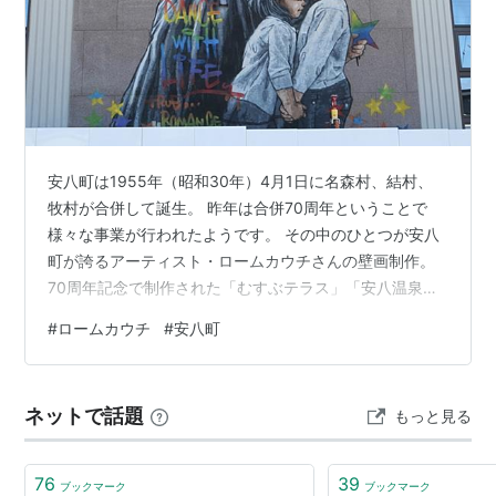
安八町は1955年（昭和30年）4月1日に名森村、結村、
牧村が合併して誕生。 昨年は合併70周年ということで
様々な事業が行われたようです。 その中のひとつが安八
町が誇るアーティスト・ロームカウチさんの壁画制作。
70周年記念で制作された「むすぶテラス」「安八温泉」
「安八町浄化センター」の3箇所を見てきました。 最初
#
ロームカウチ
#
安八町
は「むすぶテラス」 コワーキングスペース？ 入口前の壁
と床にありました。 カラフルな星。 床を見ると鯉が泳い
でました。 この投稿をInstagramで見る
ネットで話題
もっと見る
musubuterasu(@musubuterasu)がシェアした投稿 地元
の子供たちも一緒に制作されたようです。 駐車場有り。
…
76
39
ブックマーク
ブックマーク