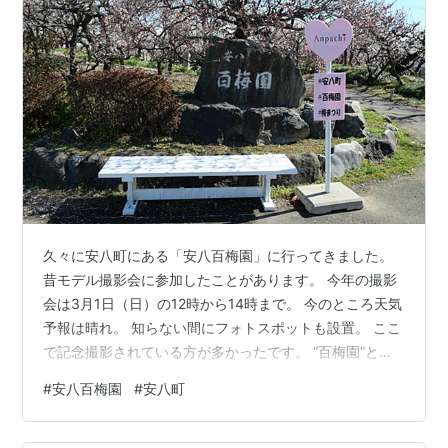
久々に安八町にある「安八百梅園」に行ってきました。
昔モデル撮影会に参加したことがあります。 今年の撮影
会は3月1日（日）の12時から14時まで。 今のところ天気
予報は晴れ。 知らない間にフォトスポットも設置。 ここ
で記念撮影されている方が多かったです。 “百梅園”とい
う名前だけあって、3.9hの敷地の中に、154種類、1200
#
安八百梅園
#
安八町
本以上栽培。 品種の多さで全国で2番目。 写真は2月26
日に撮影。 開花が進んでまあまあ見頃でした。 梅は早咲
き、中咲き、遅咲きの品種があります。 どこがピークか