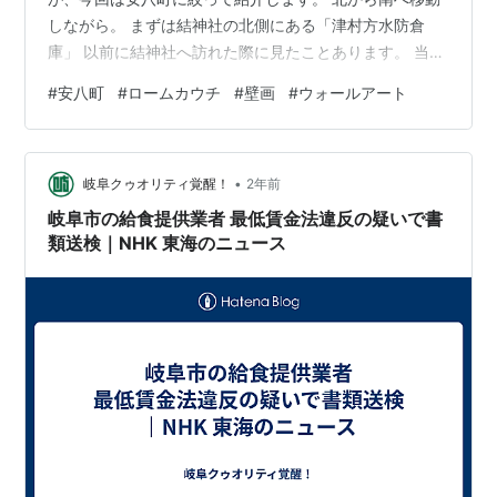
しながら。 まずは結神社の北側にある「津村方水防倉
庫」 以前に結神社へ訪れた際に見たことあります。 当時
は町全体にアートが展開しているのは知りませんでし
#
安八町
#
ロームカウチ
#
壁画
#
ウォールアート
た。 金色に輝く田園風景と相まって良い雰囲気。 ローム
カウチさんは安八町出身のストリートアーティスト。 海
外で個展を開催しつつ、安八町および周辺で壁画を描く
•
活動をされているそうです。 細かく切り抜いた型紙にス
岐阜クゥオリティ覚醒！
2年前
プレーで彩色していくステンシルアートという技法で描
岐阜市の給食提供業者 最低賃金法違反の疑いで書
かれています。 その技法はバンクシーと…
類送検｜NHK 東海のニュース