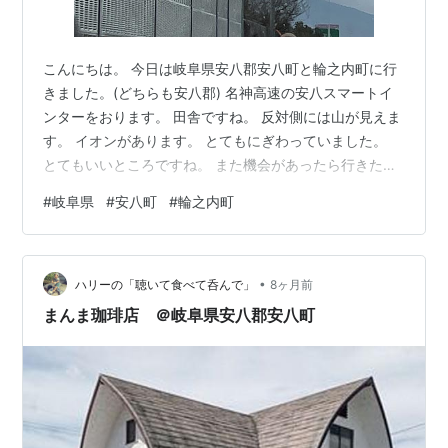
こんにちは。 今日は岐阜県安八郡安八町と輪之内町に行
きました。(どちらも安八郡) 名神高速の安八スマートイ
ンターをおります。 田舎ですね。 反対側には山が見えま
す。 イオンがあります。 とてもにぎわっていました。
とてもいいところですね。 また機会があったら行きたい
です。
#
岐阜県
#
安八町
#
輪之内町
•
ハリーの「聴いて食べて呑んで」
8ヶ月前
まんま珈琲店 ＠岐阜県安八郡安八町