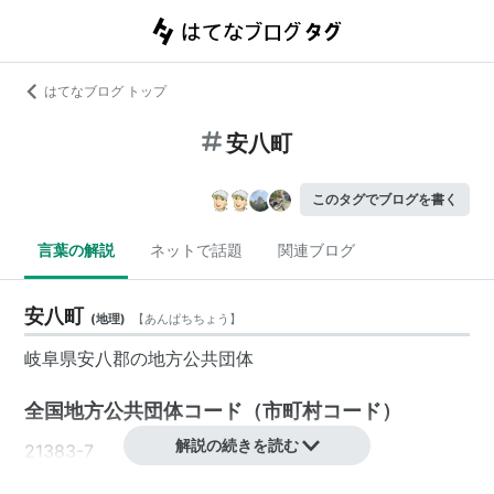
はてなブログ トップ
安八町
このタグでブログを書く
言葉の解説
ネットで話題
関連ブログ
安八町
(
地理
)
【
あんぱちちょう
】
岐阜県
安八郡の地方公共団体
全国地方公共団体コード
（
市町村コード
）
解説の続きを読む
21383-7