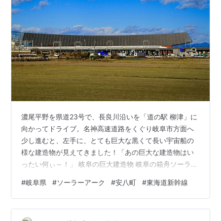
濃尾平野を県道23号で、長良川沿いを「道の駅 柳津」に
向かってドライブ。名神高速道路をくぐり岐阜市方面へ
少し進むと、左手に、とても巨大な黒くて長い宇宙船の
様な建造物が見えてきました！「あの巨大な建造物はい
ったい何ぃ～！」 岐阜の巨大建造物 岐阜の箱舟ソーラー
アーク ソーラーアークの歴史（抜粋） 跡地に「東海地方
#
岐阜県
#
ソーラーアーク
#
安八町
#
東海道新幹線
最大級の大型物流倉庫」の建設が決定！ ソーラーアーク
の「解体取消」活用方法検討中！ 岐阜の巨大建造物 ソー
ラーアークと東海道新幹線｜参考画像 調べてみたとこ