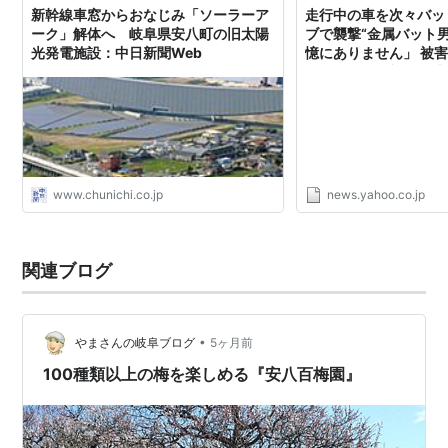
新幹線車窓からおなじみ「ソーラーア
走行中の車を次々バッ
ーク」解体へ 岐阜県安八町の旧太陽
ブで襲撃“金属バット
光発電施設：中日新聞Web
憶にありません」 被
れるような状態」 岐
京テレビＮＥＷＳ） - 
www.chunichi.co.jp
news.yahoo.co.jp
関連ブログ
•
やまさんの岐阜ブログ
5ヶ月前
100種類以上の梅を楽しめる『安八百梅園』