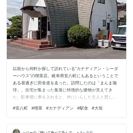
以前から何軒か探して訪れている”カナディアン・シーダ
ーハウス”の喫茶店。岐阜県安八町にもあるということで
ある昼過ぎに田舎道を走った。訪問したのは「まんま珈
琲」。住宅が集まった集落に特徴的な建物が見えてき
た。駐車場に車を入れると、外にいらした主人と思しき
男性がいきなり「ご飯やってないよ。」と声をかけてき
#
安八町
#
喫茶
#
カナディアン
#
駅舎
#
大垣
た。面食らったものの、基本はコーヒー目当てだったの
でそのまま店へ。天井高く2階もある造りはやはり他の同
タイプの店舗とよく似ている。年配のご夫婦でやってい
•
らっしゃる様子。お願いしたのは「ブレンドコーヒ
ハリーの「聴いて食べて呑んで」
8ヶ月前