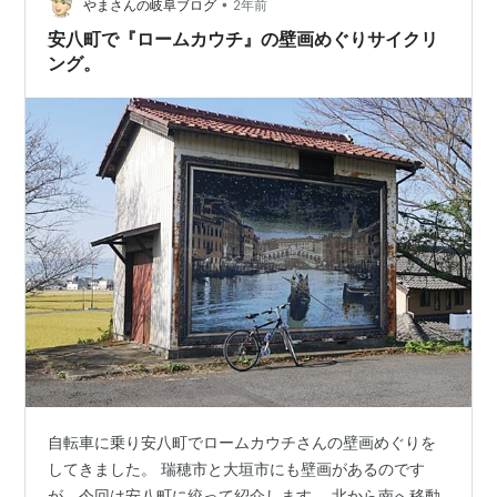
•
ろ、 その巨大建造物の名前は「ソーラーアーク（Solar
やまさんの岐阜ブログ
2年前
Ark）」 岐阜県安八町（あんぱちちょう）の東海道新幹
安八町で『ロームカウチ』の壁画めぐりサイクリ
線の高架橋そばに、2…
ング。
自転車に乗り安八町でロームカウチさんの壁画めぐりを
してきました。 瑞穂市と大垣市にも壁画があるのです
が、今回は安八町に絞って紹介します。 北から南へ移動