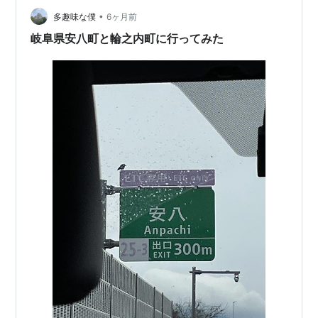
•
はよく分かりません。 お客さんが多過ぎて野鳥は確認で
多趣味な僕
6ヶ月前
きませんでした。 梅の素人が見ても立派だなあと感じる
岐阜県安八町と輪之内町に行ってみた
しだ…