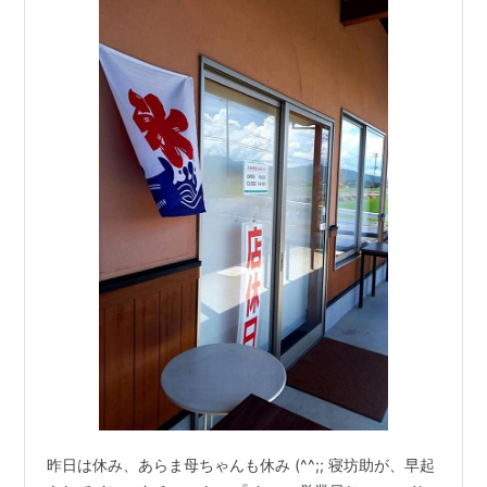
昨日は休み、あらま母ちゃんも休み (^^;; 寝坊助が、早起