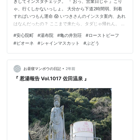
きしてインスタチェック。 『 おっ、営業日じゃ 』こり
ゃ、行くしかないっしょ。 大分から下道2時間弱、到着
すればいつもん運命 😱 いつきさんのインスタ案内、あれ
はなんだったの？ ここまで来たら、タダじゃ帰れん。 ブ
ドウを求め30分ほど移動、安心院町のＪＡふれあい市場
#
安心院町
#
湯布院
#
亀の井別荘
#
ローストビーフ
到着。 ワシは、ピオーネと初めて目にした高墨を購入。
#
ピオーネ
#
シャインマスカット
#
ぶどう
横でお母ちゃん、お裾分けも含めシャインマスカットや
らなんやらまた爆買い。 そげこげしよったら、お腹が催
促。 市場の前に " 由布院 その田 " 、お昼はここで決ま
り！ 引き戸を開け奥へ進む、小洒落れたお店にちょいと
•
お昼寝マンボウの日記
2年前
気後れ…
『 惹湯報告 Vol.1017 佐田温泉 』