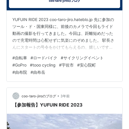
YUFUIN RIDE 2023 coo-taro-jiro.hateblo.jp 先に参加の
ツール・ド・国東同様に、前後のカメラで今回もライド
動画の撮影を行ってきました。今回は、距離短めだった
ので充電時間は心配せずに気楽にのぞめました。 駅長さ
んにスタートの号令をかけてもらえるの、嬉しいです。
スポンサーリンク tooo cycling DVR80、若干まっすぐの
#
自転車
#
ロードバイク
#
サイクリングイベント
ポジションがずれてしまっているように見えるのが残念
#
GoPro
#
tooo cycling
#
宇佐市
#
安心院町
なポイント。これって、私の取り付けが曲がってるって
#
由布院
#
由布岳
ことですよね？次からはスタート前にもう少し注意して
みておきます。 スポンサーリンク
•
coo-taro-jiroのブログ
3年前
【参加報告】YUFUIN RIDE 2023