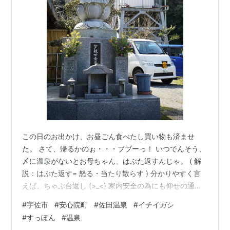
この日のお出かけ、お昼ごん食べたし買い物も済ませ
た。 さて、帰るかのぉ・・・ブブーっ！ いつでんそう、
〆に温泉がないとお母ちゃん、はぶた返すんじゃ。 ( 解
説：はぶた返す= 怒る・当たり散らす ) 分かりやすく言
えば、ちゃぶ台返し (>_<) 家内安全の為にも仰せの通り
に、ハハーっ m(_ _)m この日は、安心院町の佐田温泉に
#
宇佐市
#
安心院町
#
佐田温泉
#
イチイガシ
お邪魔。 タイミングよく口開け、ラッキー V 券売機で入
#
すっぽん
#
温泉
浴券、市外んしは300円。 地元ん、70歳以上は100円っ