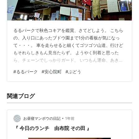
るるパークで秋色コキアを鑑賞、さてどしよう。 こちら
の、入り口にあったブドウ園まで1分の看板が気になっ
て・・・。 車を走らせると細くてゴツゴツ山道、行けど
もそれらしきもん見当たらず。 ようやく到着と思った
ら、チェーンでしっかりガード。 いつもん運命、あきら
めて15分くらいの安心院町を目指す。 ＪAの直売所に到
#
るるパーク
#
安心院町
#
ぶどう
着、たぶん今年最後の蒲萄。 お気に入り、" いつきファ
ーム " さんのシャインマスカットとピオーネを購入。 そ
ろそろ昼時、給料日前だから贅沢はでけん。 目の前にあ
関連ブログ
る " その田 " さん横目に他を検索。 『 おゴメ～ん 』恐
る恐るドアを開ければ、薄暗くガレージのような店内。
でんしっかり満…
•
お昼寝マンボウの日記
1年前
『 今日のランチ 由布院 その田 』