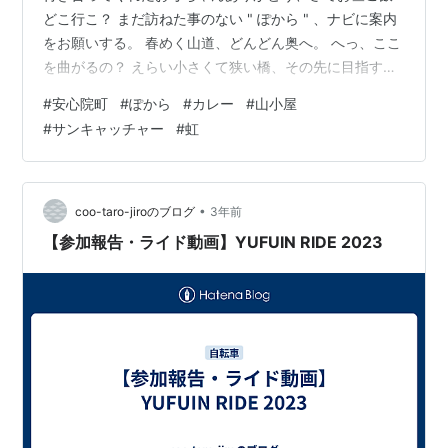
どこ行こ？ まだ訪ねた事のない " ぽから " 、ナビに案内
をお願いする。 春めく山道、どんどん奥へ。 へっ、ここ
を曲がるの？ えらい小さくて狭い橋、その先に目指す山
小屋風のお店。 あらら、まだ開店前。 しばらく待つと、
#
安心院町
#
ぽから
#
カレー
#
山小屋
ご主人が出て来られた。 『 おごめ〜ん、お邪魔しま〜す
#
サンキャッチャー
#
虹
』一番乗りぃ (^^;; 暖炉前の特等席に座り、カレーのセッ
トを注文。 許可をいただいて、お決まり店内パトロー
ル。 窓辺に吊り下げられたサンキャッチャー、そこここ
に降り注ぐ虹色のシャワー。 デベソおいさん、年甲斐も
•
coo-taro-jiroのブログ
3年前
なく大は…
【参加報告・ライド動画】YUFUIN RIDE 2023