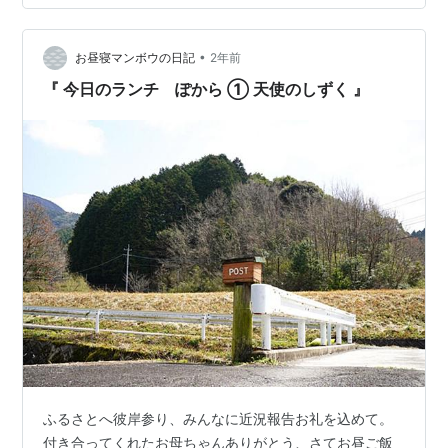
ち。 『 こんちわ～ 』じい様たちに挨拶、かけ湯して。
安心院名産、スッポン君の湯口。 少しとろみを感じるき
れいなお湯、日差しを受けてキラキラ。 旧称は含重…
•
お昼寝マンボウの日記
2年前
『 今日のランチ ぽから ① 天使のしずく 』
ふるさとへ彼岸参り、みんなに近況報告お礼を込めて。
付き合ってくれたお母ちゃんありがとう、さてお昼ご飯