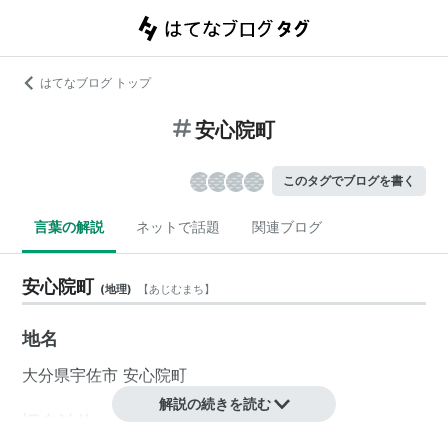
はてなブログ トップ
安心院町
このタグでブログを書く
言葉の解説
ネットで話題
関連ブログ
安心院町
(
地理
)
【
あじむまち
】
地名
大分県
宇佐市
安心院町
解説の続きを読む
旧自治体