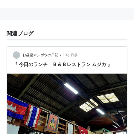
2005年3月31日、
宇佐市
・宇佐郡
院内町
と新設合併し、
「
宇佐市
」に移行した。
関連ブログ
•
お昼寝マンボウの日記
10ヶ月前
『 今日のランチ Ｂ＆Ｂレストラン ムジカ 』