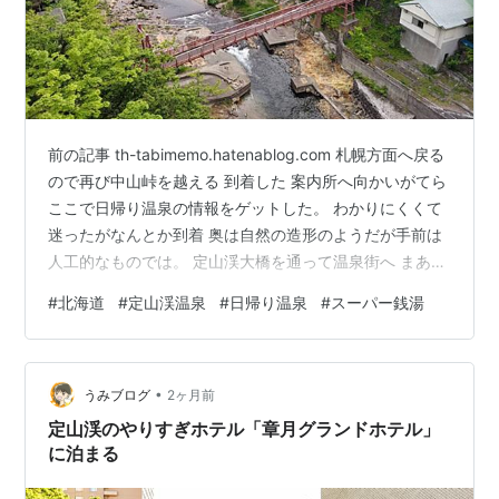
前の記事 th-tabimemo.hatenablog.com 札幌方面へ戻る
ので再び中山峠を越える 到着した 案内所へ向かいがてら
ここで日帰り温泉の情報をゲットした。 わかりにくくて
迷ったがなんとか到着 奥は自然の造形のようだが手前は
人工的なものでは。 定山渓大橋を通って温泉街へ まあ、
どこでも出るよね 岩戸観音 なんかメインストリートっぽ
#
北海道
#
定山渓温泉
#
日帰り温泉
#
スーパー銭湯
い 散策する 気温が高いので結構汗だくで上っている
で、いわゆるスーパー銭湯的な施設に入る。もちろん温
泉である。 ゆっくりお湯につかった後は夕食である、コ
•
ミックスを読みつつ、その後長時間ウダウダした。二階
うみブログ
2ヶ月前
の大広間は20:30まで居られる。なお、壁にコンセ…
定山渓のやりすぎホテル「章月グランドホテル」
に泊まる