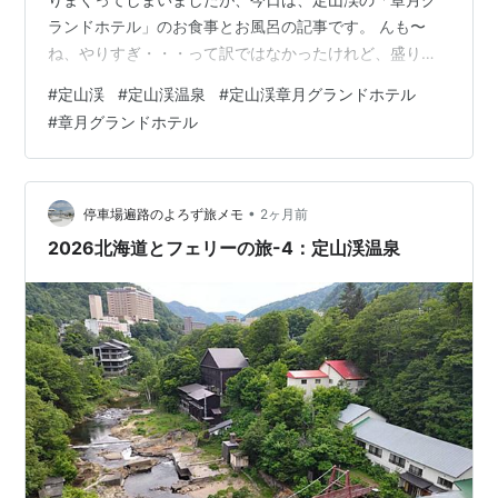
ランドホテル」のお食事とお風呂の記事です。 んも〜
ね、やりすぎ・・・って訳ではなかったけれど、盛りだ
くさんでした。 あと、デザートわざわざラウンジ使う
#
定山渓
#
定山渓温泉
#
定山渓章月グランドホテル
か？？ という疑問あり。 それではご覧ください。 前回
#
章月グランドホテル
の記事は、こちら↓です。 www2.kataseumi.com 定山渓
温泉 章月グランドホテル posted with トマレバ 北海道札
幌市南区定山渓温泉東3-239[地図] 楽天トラベル じゃら
ん JTB 一休 るるぶ Yahoo!トラベ…
•
停車場遍路のよろず旅メモ
2ヶ月前
2026北海道とフェリーの旅-4：定山渓温泉