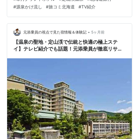
ルの魅力を、写真のいらない情景でお届けします。 宿の
#
源泉かけ流し
#
旅コミ北海道
#
TV紹介
概要 温泉の魅力 食事 客室 アクセス ご予約は ようこそ、
章月グランドホテルへ 🌿 1934年創業の老舗として受け
継がれてきたおもてなしは、肩の力がふっと抜ける温か
さ。 定山渓の渓流に寄り添うロケーションで、窓を開け
•
元添乗員の視点で見た宿情報＆体験記
5ヶ月前
ればせせ…
【温泉の聖地・定山渓で伝統と快適の極上ステ
イ】テレビ紹介でも話題！元添乗員が徹底リサー
チした「ホテル鹿の湯」の魅力♨️