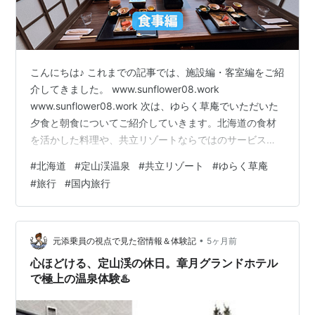
こんにちは♪ これまでの記事では、施設編・客室編をご紹
介してきました。 www.sunflower08.work
www.sunflower08.work 次は、ゆらく草庵でいただいた
夕食と朝食についてご紹介していきます。北海道の食材
を活かした料理や、共立リゾートならではのサービスも
あり滞在の満足度をさらに高めてくれました♪ 夕食会場・
#
北海道
#
定山渓温泉
#
共立リゾート
#
ゆらく草庵
雰囲気 夜鳴きそば 朝食 宿泊代金について まとめ 夕食会
#
旅行
#
国内旅行
場・雰囲気 夕食会場は「行雲」 席は間仕切りのある半個
室タイプで、周りを気にせず落ち着いて食事を楽しめる
空間でした。 ＊前八寸＊ もちっとした食感が印象的な蛸
おこわに、やさしい甘みの九十のカシューナッツ和…
•
元添乗員の視点で見た宿情報＆体験記
5ヶ月前
心ほどける、定山渓の休日。章月グランドホテル
で極上の温泉体験♨️