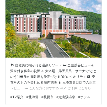
🏞️ 自然美に抱かれる温泉リゾート 🛏️ 全室渓谷ビュー＆
温泉付き客室の贅沢 ♨️ 大浴場・露天風呂・サウナで“とと
のう” 🍽️ 旅の満足度を決定づける“食”のクオリティ 🏨 滞
在そのものを楽しめる館内施設 🧳 元添乗員目線での正直
レビュー 🚗 こんな方におすすめ 📲🔗 ご予約はこちら↓
のページが便利！ 元添乗員の視点で、公式サイト・予約
#
TV紹介
#
北海道
#
札幌市
#
定山渓温泉
#
ホテル
サイトを徹底リサーチ🎒「ここに泊まりたい！」と思わ
せる魅力を、旅行予約サイト運営者目線でじっくりご紹