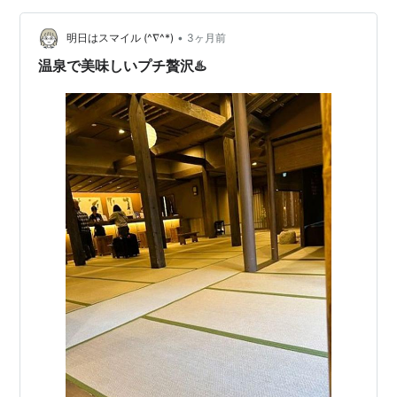
人分。 たまには贅沢しなくては！！ 『オールインクルー
シブだから、サービスを存分に味わい尽くしてや
•
明日はスマイル (^∇^*)
3ヶ月前
る！！』と言う意気込みで臨みましたが（女子旅な…
温泉で美味しいプチ贅沢♨️