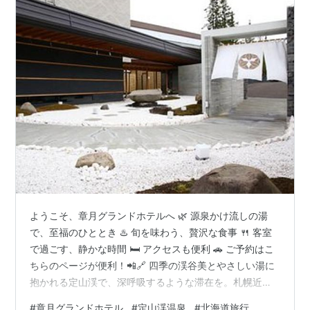
ようこそ、章月グランドホテルへ 🌿 源泉かけ流しの湯
で、至福のひととき ♨️ 旬を味わう、贅沢な食事 🍴 客室
で過ごす、静かな時間 🛏️ アクセスも便利 🚗 ご予約はこ
ちらのページが便利！📲🔗 四季の渓谷美とやさしい湯に
抱かれる定山渓で、深呼吸するような滞在を。札幌近郊
で、 自然・温泉・美食が三拍子そろう章月グランドホテ
#
章月グランドホテル
#
定山渓温泉
#
北海道旅行