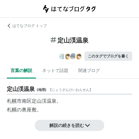
はてなブログ トップ
定山渓温泉
このタグでブログを書く
言葉の解説
ネットで話題
関連ブログ
定山渓温泉
(
地理
)
【
じょうざんけいおんせん
】
札幌市南区
定山渓
温泉。
札幌の奥座敷。
解説の続きを読む
*
リスト
：
リスト::温泉