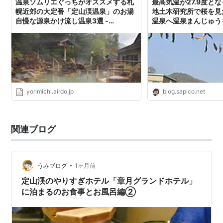
温泉ソムリエぐっちがオススメする札
最高気温が27.9度と
幌近郊の大定番「定山渓温泉」のお湯
地土木研究所で桜を見
自慢な源泉かけ流し温泉3選 -
温泉へ温泉まんじゅう
Yorimichi AIRDO｜旅のよりみちをお
した - みんなたのし
手伝い
yorimichi.airdo.jp
blog.sapico.net
関連ブログ
•
うみブログ
1ヶ月前
定山渓のやりすぎホテル「章月グランドホテル」
に泊まるのお食事とお風呂編②