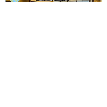
こんにちは♪ 前回は、ゆらく草庵の館内施設や温泉につい
てご紹介しました。 www.sunflower08.work 今回は、実
際に宿泊した客室について詳しくご紹介します。 客室タ
イプの紹介 枕処 ツインルーム｜お部屋紹介 客室タイプ
の紹介 部屋は全部で102室ゆらく草庵の客室は、全室に
天然温泉の客室風呂付き。大浴場や貸切風呂とは違い、
#
北海道
#
定山渓温泉
#
共立リゾート
#
ゆらく草庵
好きな時間に誰にも気兼ねなく温泉を楽しめるのが大き
#
旅行
#
国内旅行
な魅力です。 枕処 客室へ向かう途中、エレベーターを降
りると目に入るのが「枕処」ここでは、硬さや高さの異
なる枕が用意されており自分好みの枕を自由に選ぶこと
ができます。 普段使っている枕と違っても、好みに合わ
•
Merry’s Blog
6ヶ月前