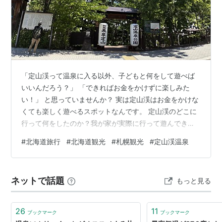
「定山渓って温泉に入る以外、子どもと何をして遊べば
いいんだろう？」 「できればお金をかけずに楽しみた
い！」 と思っていませんか？ 実は定山渓はお金をかけな
くても楽しく遊べるスポットなんです。 定山渓のどこに
行って何をしたのか？我が家が実際に行って遊んできた
様子を詳しくレポします。 【目次】 定山渓の日帰りモデ
#
北海道旅行
#
北海道観光
#
札幌観光
#
定山渓温泉
ルコース ｜子どもは定山渓を楽しめる？ 【まず初めに】
定山渓温泉街の駐車場はどこ？駐車場を紹介 とりあえず
足湯へ 温泉まんじゅうでおやつタイム 温泉卵つくりにチ
ネットで話題
もっと見る
ャレンジ 二見河畔園地で川遊び 実際にかかった費用 子
連れで行って感じたこと まとめ｜定山渓は1000円で半日
たっぷり楽しめる！ …
26
11
ブックマーク
ブックマーク