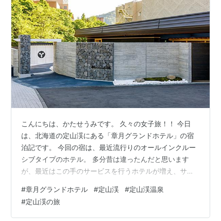
こんにちは、かたせうみです。 久々の女子旅！！ 今日
は、北海道の定山渓にある「章月グランドホテル」の宿
泊記です。 今回の宿は、最近流行りのオールインクルー
シブタイプのホテル。 多分昔は違ったんだと思います
が、最近はこの手のサービスを行うホテルが増え、サー
ビス合戦のようになっていますね。 ・・、実は、オール
#
章月グランドホテル
#
定山渓
#
定山渓温泉
インクルーシブって、バブルの頃にもちょっと流行った
#
定山渓の旅
のよねw。 その分、お値段に上乗せされてるんです
が・・・。 しかし、女子旅だから、今日の費用は自分一