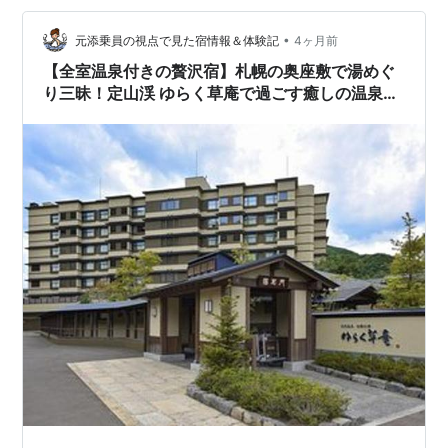
介します。 グランドブリッセンホテル定山渓 🏞️ 自然美
•
に抱かれる温泉リゾート 北海道・定山渓温泉の渓谷沿い
元添乗員の視点で見た宿情報＆体験記
4ヶ月前
に佇むグランドブリッセンホテル定山渓。札幌中心部か
【全室温泉付きの贅沢宿】札幌の奥座敷で湯めぐ
ら…
り三昧！定山渓 ゆらく草庵で過ごす癒しの温泉ス
テイ♨️