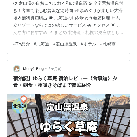
🌿 定山渓の自然に包まれる和の温泉宿 ♨️ 全室天然温泉付
き！客室で楽しむ贅沢な湯時間 🛁 湯めぐりが楽しい大浴
場＆無料貸切風呂 🍽 北海道の旬を味わう会席料理 ✨ 共
立リゾートならではの嬉しいサービス 🚗 アクセス 🌟 こ
んな方におすすめ 📌 まとめ 北海道・札幌の奥座敷とし
て知られる定山渓温泉に佇む「定山渓 ゆらく草庵」。渓
#
TV紹介
#
北海道
#
定山渓温泉
#
ホテル
#
札幌市
谷の自然に囲まれた静かな環境で、温泉・食事・和のく
つろぎを満喫できる温泉宿です。全国で人気のドーミー
インやリゾートホテルを展開する共立リゾートが手がけ
•
る宿で、全室天然温泉風呂付きという贅沢な設計が大き
Merry’s Blog
5ヶ月前
な魅力。館内では湯めぐりや北海道の旬の料理を楽しみ
宿泊記】ゆらく草庵 宿泊レビュー《食事編》夕
ながら、ゆったりとし…
食・朝食・夜鳴きそばまで徹底紹介