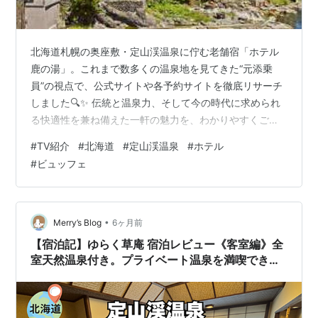
北海道札幌の奥座敷・定山渓温泉に佇む老舗宿「ホテル
鹿の湯」。これまで数多くの温泉地を見てきた“元添乗
員”の視点で、公式サイトや各予約サイトを徹底リサーチ
しました🔍✨ 伝統と温泉力、そして今の時代に求められ
る快適性を兼ね備えた一軒の魅力を、わかりやすくご紹
介します。 ホテル鹿の湯 🦌 130年以上の歴史を誇る、名
#
TV紹介
#
北海道
#
定山渓温泉
#
ホテル
湯の宿 「鹿の湯」という名は、傷ついた鹿がこの湯で体
#
ビュッフェ
を癒したという伝承に由来しています。開湯以来、長き
にわたり湧き続ける天然温泉は、まさに定山渓を代表す
る存在。 老舗の風格を感じさせながらも、館内はリニュ
ーアルが施され、快適性もしっかり確保。“歴史ある宿＝
•
Merry’s Blog
6ヶ月前
古い”というイメージを良い意味で…
【宿泊記】ゆらく草庵 宿泊レビュー《客室編》全
室天然温泉付き。プライベート温泉を満喫できる
客室