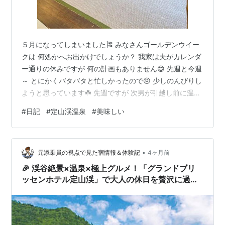
５月になってしまいました🎏 みなさんゴールデンウイー
クは 何処かへお出かけでしょうか？ 我家は夫がカレンダ
ー通りの休みですが 何の計画もありません😅 先週と今週
～ とにかくバタバタと忙しかったので😣 少しのんびりし
ようと思っています☘️ 先週ですが 次男が引越し前に温泉
１泊に招待してくれて♨️＼(^o^)／ﾊﾞﾝｻﾞ~ｲ 定山渓温泉の
#
日記
#
定山渓温泉
#
美味しい
ゆらく草庵へ行って来ました😃 ここは数年前に宿泊して
以来、私のお気に入りの温泉ホテルになりました 畳敷き
の和のフロント・・・ 落ち着きます😊 トリプルの部屋な
•
ので ベッドが居間と寝室に分かれているのも落ち着きま
元添乗員の視点で見た宿情報＆体験記
4ヶ月前
す😊 食事は時間をかけて懐石料理をいただきます 半個…
🎉 渓谷絶景×温泉×極上グルメ！「グランドブリ
ッセンホテル定山渓」で大人の休日を贅沢に過ご
す旅へ♨️🍷