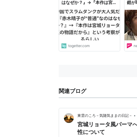
はなぜか？』→『本作は宮城
鎧が
リョータ視点の物語だから』
雄彦
という考察があるらしい
月1
NEW
togetter.com
n
関連ブログ
•
東雲のころ－気随気ままの日記－
宮城リョータ風パーマ
性について