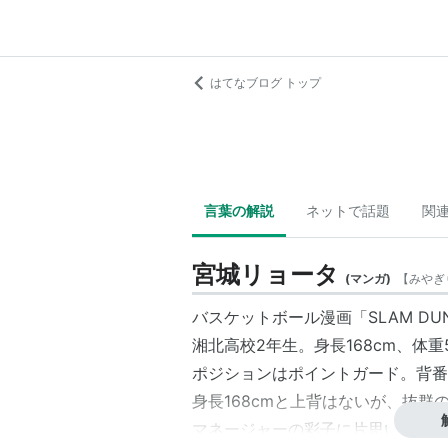
はてなブログ トップ
言葉の解説
ネットで話題
関
宮城リョータ
(
マンガ
)
【
みやぎ
バスケットボール漫画「
SLAM DU
湘北高校
2年生。身長168cm、体重5
ポジションはポイントガード。背番
身長168cmと上背はないが、抜
マネージャーの彩子に片思いしてお