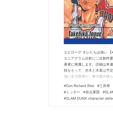
エピローグ オレたちは強い 【※
エニアグラム分析に二次創作
著者に帰属します。詳細は本連
戦をもって、赤木と木暮は予定
強に全力投球だ。努力家の彼
いない。一方、三井はインタ
#
Don Richard Riso
#
三井寿
川代表の座を勝ち取って、そ
#
ミッチー
#
赤点軍団
#
SLA
そちらの方が学力勝負よりも勝
#
SLAM DUNK character dete