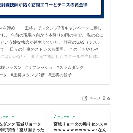
ニスを諦め、 「王将」でスタンプ2倍キャンペーンに勤し
かし、 午前の現場へ向かう本降りの雨の中で、 私の心に
という妙な執念が芽生えていた。 昨夜のGAS（システ
て、 日々の仕事のストレスも限界。 この「もやもや」
にはいかない。 ダメ元で電話したスクールの当日体
ヤを力技でねじ伏せるような、 熱い時間が待っていた！
体験レッスン
#
リフレッシュ
#
スラムダンク
スン」 〇〇さんにはちょっとレベルが下になるクラス
ータ
#
王将スタンプ2倍
#
王将の餃子
日は体を動か…
もっと見る
7
ックマーク
ブックマーク
ムダンク 宮城リョータ
宮城リョータの煽りセンスｗ
仲村宗悟「凝り固まった
ｗｗｗｗｗｗｗｗｗｗ : なん