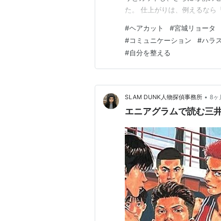
た。 仕上がりは、例えるなら『
タイルが今の気分にぴったり
#
ヘアカット
#
宮城リョータ
で出社するのが今から楽しみで
#
コミュニケーション
#
ハラ
を変えると、職場の反応も気に
#
自分を整える
•
SLAM DUNK人物探偵事務所
8ヶ
エニアグラムで読む三