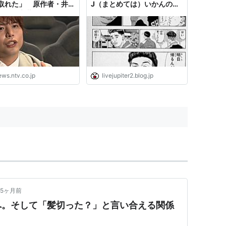
取れた」 原作者・井上
J（まとめては）いかんの
からの言葉（2023年2
か？
6日掲載）｜日テレ
S NNN
ews.ntv.co.jp
livejupiter2.blog.jp
5ヶ月前
へ。そして「髪切った？」と言い合える関係