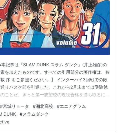
本記事は『SLAM DUNK スラム ダンク』(井上雄彦)の
要素を加えたものです。すべての引用部分の著作権は、各
載 序 をご参照ください。】 インターハイ3回戦での敗
通りバスケ部を引退した。これから2月末までは受験勉
らのことだ、きっと第一志望校の現役合格を勝ち取るに違
ーハイの後も部に残ることを選んだ。冬の選抜大会で神奈
#
宮城リョータ
#
湘北高校
#
エニアグラム
こでの活躍でスポーツ推薦を狙う。「赤点軍団」の彼は、
M DUNK
#
スラムダンク
算があり…
ctive