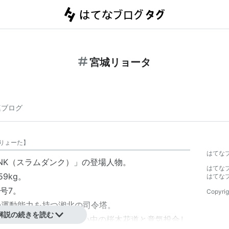
宮城リョータ
連ブログ
りょーた
】
はてな
NK
（スラムダンク）」の登場人物。
はてな
9kg。
はてな
号7。
Copyrig
群の運動能力を持つ湘北の司令塔。
解説の続きを読む
り、同じく晴子に片思い中の桜木花道と意気投合し