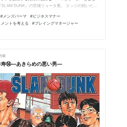
SLAM DUNK』の宮城リョータ風。 エッジの効いたス
で、とても気に入りました。三連休明け、この新しい髪型
#
メンズパーマ
#
ビジネスマナー
す。 「髪切った？」がタブーになる寂しさ さて、髪型
スメントを考える
#
プレイングマネージャー
なるところですが……
月前
井寿⑭—あきらめの悪い男—