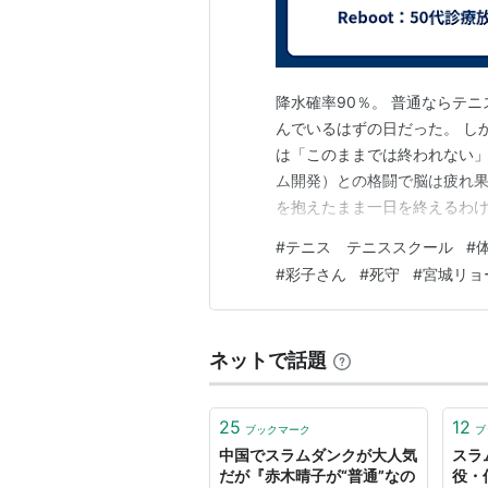
降水確率90％。 普通ならテ
んでいるはずの日だった。 し
は「このままでは終われない」
ム開発）との格闘で脳は疲れ果
を抱えたまま一日を終えるわけ
験。 そこには、思考のモヤモ
#
テニス テニススクール
#
迷いと、当日予約の「体験レッ
#
彩子さん
#
死守
#
宮城リョ
かもしれません それでも、今
ネットで話題
25
12
ブックマーク
ブ
中国でスラムダンクが大人気
スラ
だが『赤木晴子が“普通”なの
役・