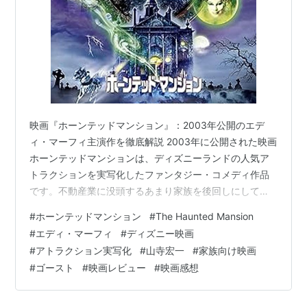
映画『ホーンテッドマンション』：2003年公開のエデ
ィ・マーフィ主演作を徹底解説 2003年に公開された映画
ホーンテッドマンションは、ディズニーランドの人気ア
トラクションを実写化したファンタジー・コメディ作品
です。不動産業に没頭するあまり家族を後回しにしてい
た主人公が、不気味な屋敷での一夜を通じて家族の絆を
#
ホーンテッドマンション
#
The Haunted Mansion
取り戻す姿を描いています。エディ・マーフィの軽快な
#
エディ・マーフィ
#
ディズニー映画
演技と、アトラクションでおなじみの視覚効果が見事に
#
アトラクション実写化
#
山寺宏一
#
家族向け映画
融合した一作です。
#
ゴースト
#
映画レビュー
#
映画感想