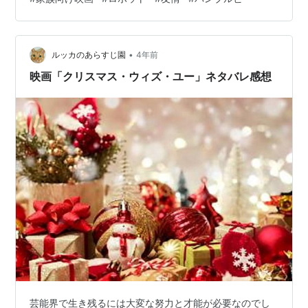
やすい。 少女とロボットの交流がほほえましい青春アク
ション。 ふふ、決してひねくれた感想ではなく 自分とこ
にビーが来たら 私だったらどんなふうに仲良く出来るか
•
なと。 可愛くって、新種のペットのような感覚になる。
ルッカのあらすじ園
4年前
そんな扱いされちゃあ困りもんでしょうがね。 ビーはこ
映画「クリスマス・ウィズ・ユー」ネタバレ感想
れらのロボットの…
芸能界で生き残るには大変な努力と才能が必要なのでし