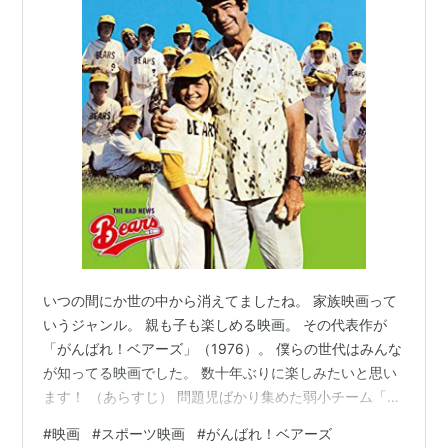
いつの間にか世の中から消えてましたね。 家族映画って
いうジャンル。 親も子も楽しめる映画。 その代表作が
「がんばれ！ベアーズ」（1976）。 僕らの世代はみんな
が知ってる映画でした。 数十年ぶりに楽しみたいと思い
ます！ （あらすじ） 問題児ばかり集めた弱小チーム「ベ
アーズ」の監督を引き受けることになった元マイナーリ
#
映画
#
スポーツ映画
#
がんばれ！ベアーズ
ーグのプロ野球選手。最初は全くやる気がなかったが、