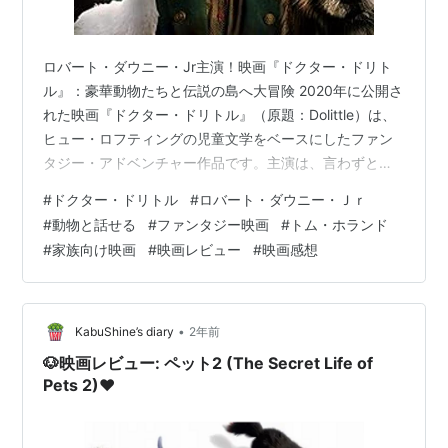
ロバート・ダウニー・Jr主演！映画『ドクター・ドリト
ル』：豪華動物たちと伝説の島へ大冒険 2020年に公開さ
れた映画『ドクター・ドリトル』（原題：Dolittle）は、
ヒュー・ロフティングの児童文学をベースにしたファン
タジー・アドベンチャー作品です。主演は、言わずと知
れた名優**ロバート・ダウニー・Jr**が務め、彼は愛す
#
ドクター・ドリトル
#
ロバート・ダウニー・Ｊｒ
る妻を失った悲しみから世間を遠ざけ、動物たちと共に
#
動物と話せる
#
ファンタジー映画
#
トム・ホランド
隠遁生活を送る風変わりな天才医師ドリトル先生を演じ
#
家族向け映画
#
映画レビュー
#
映画感想
ています。物語は、若き**ヴィクトリア女王**が重い病
に倒れたことをきっかけに動き出します。女王を救う唯
一の治療法、**「エデンの樹の果実」**を求めて、ドリ
トル先生は動物の仲…
•
KabuShine’s diary
2年前
🐶映画レビュー: ペット2 (The Secret Life of
Pets 2)❤️