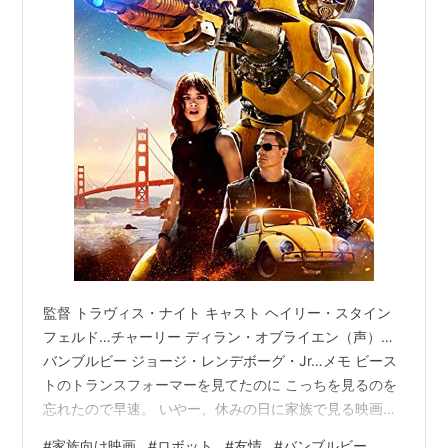
監督 トラヴィス・ナイト キャスト ヘイリー・スタイン
フェルド…チャーリー ディラン・オブライエン（声）…
バンブルビー ジョージ・レンデボーグ・Jr…メモ ビース
トのトランスフォーマーを見てたのに こっちを見るのを
忘れたので早速。 いやー、休みの日に家族で見る映画な
ら うってつけの出来。 お子様が見てもひじょうにわかり
#
家族向け映画
#
ロボット
#
友情
#
バンブルビー