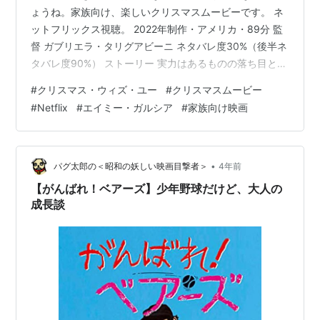
ょうね。家族向け、楽しいクリスマスムービーです。 ネ
ットフリックス視聴。 2022年制作・アメリカ・89分 監
督 ガブリエラ・タリグアビーニ ネタバレ度30%（後半ネ
タバレ度90%） ストーリー 実力はあるものの落ち目と言
われ、仕事が減っている歌手アンジェリーナ（エイミ
#
クリスマス・ウィズ・ユー
#
クリスマスムービー
ー・ガルシア）。 クリスマスのイベントのため、新曲を
#
Netflix
#
エイミー・ガルシア
#
家族向け映画
作る必要があるけれど・・良い曲が浮かんでこない。 こ
んな感じ、楽しい家族向けのクリスマス映画です。 悪人
も登場せず、最後まで明るく子供と一緒に歌ったり踊っ
たり。 ラストはお約束のハッピーエンド！ もっと知りた
•
パグ太郎の＜昭和の妖しい映画目撃者＞
4年前
い方 ↓ ↓ ↓ 8…
【がんばれ！ベアーズ】少年野球だけど、大人の
成長談