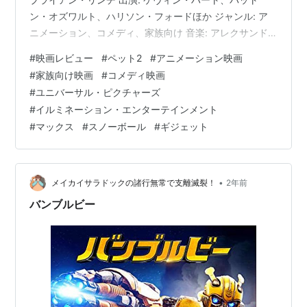
ン・オズワルト、ハリソン・フォードほか ジャンル: ア
ニメーション、コメディ、家族向け 音楽: アレクサンド
ル・デスプラ 上映時間: 86分 製作費: 8,000万ドル 北米
#
映画レビュー
#
ペット2
#
アニメーション映画
興行収入: 1億5,825万7,265ドル（最終） 世界興行収入:
#
家族向け映画
#
コメディ映画
4億2,943万4,163ドル（最終） ストーリー概要🐶 「ペッ
#
ユニバーサル・ピクチャーズ
ト2」では、飼い主が留守中にペットたちがどのように過
#
イルミネーション・エンターテインメント
ごしているのかが再び描かれます 🐾。 主人公の犬・マッ
#
マックス
#
スノーボール
#
ギジェット
クスは、新し…
•
メイカイサラドックの諸行無常で支離滅裂！
2年前
バンブルビー