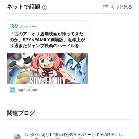
ネットで話題
もっと見る
189
ブックマーク
「古のアニオリ虚無映画が帰ってきた
のか」SPY×FAMILY劇場版、近年上が
り過ぎたジャンプ映画のハードルを下
げる古き良き家族向け映画だったらし
い
togetter.com
関連ブログ
【ネタバレあり】*ぽかぽか映画日和* ー 秒でその映画にち