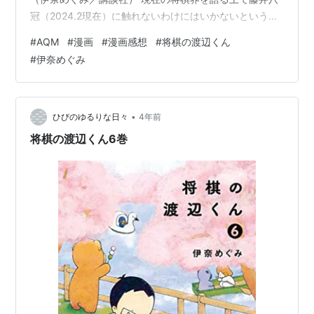
冠（2024.2現在）に触れないわけにはいかないという
か、相変わらず「藤井くんイジり」のエピソードがだい
#
AQM
#
漫画
#
漫画感想
#
将棋の渡辺くん
ぶ多いです。 内容を藤井八冠に寄せていった、というよ
#
伊奈めぐみ
りは、なにしろ渡辺がトップ棋士で作中でも王将・名人
などのタイトルホルダーだったり朝日杯で決勝まで進ん
だり、同じトップ棋士同士の藤井との対戦がやたら多い
ですｗ 『将棋の渡辺くん』7巻より（伊奈めぐみ／講談
•
ひびのゆるりな日々
4年前
社） 前巻、作中でタイトル戦で…
将棋の渡辺くん6巻