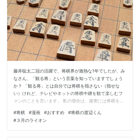
藤井聡太二冠の活躍で、将棋界が激熱な1年でしたが、み
なさん、「観る将」という言葉を知っていますでしょう
か？ 「観る将」とは自分では将棋を指さない（指せな
い）けれど、テレビやネットの将棋中継を観て楽しむフ
ァンのことを言います。 私の場合は、厳密には将棋を指
すんですが、あまり強くないもので、流行のネット将棋
#
将棋
#
漫画
#
おすすめ
#
将棋の渡辺くん
等はまったくやっていません。最近はネットの将棋中継
#
３月のライオン
をもっぱら観る側なので、自分としては「観る将」を名
乗っています。 さて、そんな「観る将」の私が本日おす
すめしたいのが「将棋漫画」。将棋漫画の世界は深いん