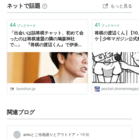
ネットで話題
もっと見る
同士がいいならそれでいいことよね。マンガもネタ切れ
のため不定期になるようだけど続けて…
44
41
ブックマーク
ブックマーク
「出会いは詰将棋チャット、初めて会
将棋の渡辺くん | 【10
ったのは将棋連盟の隣の鳩森神社
ケ | 少年マガジン公
で…」 『将棋の渡辺くん』で伊奈め
ぐみさんが描く、夫・渡辺明名人のキ
ュートな“素顔” | 観る将棋、読む将棋 |
文春オンライン
bunshun.jp
pocket.shonenmagaz
関連ブログ
•
amoとご当地巡りとアウトドア
1年前