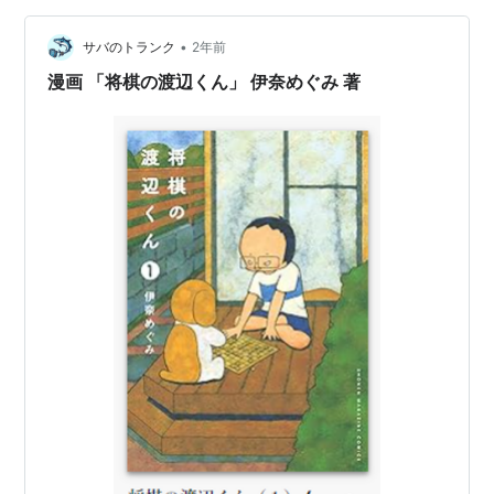
す。膝手術の前から、まともに動けていないので、妻(元)
•
にはかなり迷惑をかけています。世話だけでなく弱音を
サバのトランク
2年前
言っては話し相手をしてもらって、励ま…
漫画 「将棋の渡辺くん」 伊奈めぐみ 著