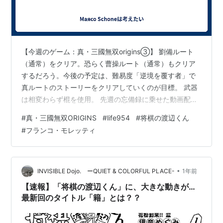
【今週のゲーム：真・三國無双origins③】 劉備ルート
（通常）をクリア。恐らく曹操ルート（通常）もクリア
するだろう。今後の予定は、難易度「逆境を覆す者」で
真ルートのストーリーをクリアしていくのが目標。 武器
は相変わらず棍を使用。 先週の忘備録に乗せた動画配信
者の最新版が出ていました。 youtu.be 方天戟、確かに面
#
真・三國無双ORIGINS
#
life954
#
将棋の渡辺くん
白い。雑な強さがいかにも『真・三國無双』って感じで
#
フランコ・モレッティ
良い。とはいえ、あまりにも雑に強すぎて、逆に「こん
な武器使ってクリアしてもいいんだろうか？」という疑
心暗鬼に陥り、あえて触っていない。 次点に挙がる剣
は、面白い。すごく良くできている。おそらくゲーム開
•
INVISIBLE Dojo. ーQUIET & COLORFUL PLACE-
1年前
発の際に、「ゲーム開始時に…
【速報】「将棋の渡辺くん」に、大きな動きが…
最新回のタイトル「籍」とは？？