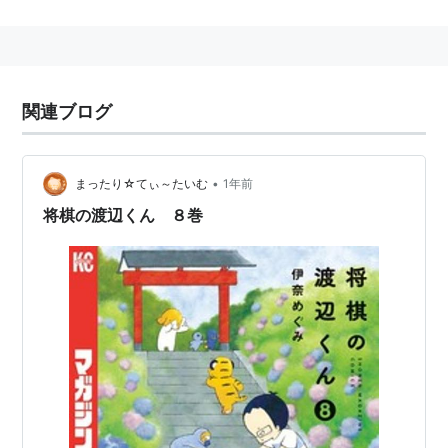
されることになりました。
http://inaw.exblog.jp/17547087/
関連ブログ
著者: 伊奈めぐみ
「将棋の渡辺くん」のマンガのコマをアルで探す
•
まったり☆てぃ～たいむ
1年前
将棋の渡辺くん ８巻