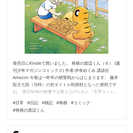
発売日にKindleで買いました。 将棋の渡辺くん（６） (週
刊少年マガジンコミックス) 作者:伊奈めぐみ 講談社
Amazon 今巻は一昨年の棋聖戦からはじまります。 藤井
聡太七段（当時）の初タイトル戦挑戦となった棋戦です
ね。 後日NHKの特番でも取り上げられた「王手ラッシ
ュ」「すーん」なども書かれています。 渡辺名人は本当
#
日常
#
日記
#
雑記
#
将棋
#
コミック
に素直。率直な方です。 インタビューや感想戦を見ても
#
将棋の渡辺くん
そう思いますね。 将棋を若い人から教わるって、ただ若
いだけでは意味がない。 藤井くんくらい強くないとだめ
だ たしかにそうなんですけど、名人位の方がそう言っち