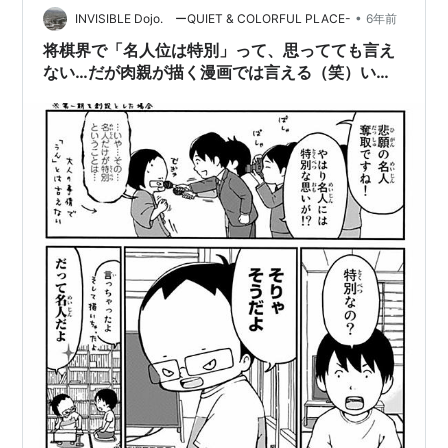
です、熱いんです！ 是非読んでもらいたい4冊をご紹介
•
INVISIBLE Dojo. ーQUIET & COLORFUL PLACE-
6年前
します。 伊奈めぐみ『将棋の渡辺くん』 「…
将棋界で「名人位は特別」って、思ってても言え
ない…だが肉親が描く漫画では言える（笑）いい
ぞマガポケ！！