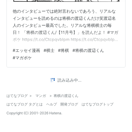
他のインタビューでは絶対言わないであろう、リアルな
インタビューを読めるのは将棋の渡辺くんだけ笑渡辺名
人のインタビュー最高でした。リアルな将棋棋士の毎
日！ 「将棋の渡辺くん/【11月号】」を読んだよ！ #マガ
ポケ https://t.co/CtcpqvbIpm https://t.co/CtcpqvbIpm
pic.twitter.com/X3MDoqgJyz— ウマウマ@ゴキゲン中
#
エッセイ漫画
#
棋士
#
将棋
#
将棋の渡辺くん
飛車 (@shogiumauma) October 8, 2020 ははは、マイブ
#
マガポケ
クマ。 これ、読売新聞社がマジで激怒するやつだ。いい
ぞマガポケ（笑） https://b.hatena.ne.jp/entry/469…
読み込み中…
はてなブログ
>
マンガ
>
将棋の渡辺くん
はてなブログ タグとは
ヘルプ
開発ブログ
はてなブログトップ
Copyright (C) 2001-
2026
Hatena.