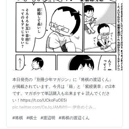
本日発売の『別冊少年マガジン』に『将棋の渡辺くん』
が掲載されています。今月は「籍」と「紫綬褒章」の2本
です。マガポケで単話購入も出来ます↓ 読んでくださ
い！https://t.co/UCkoFuOE5i
pic.twitter.com/CeJqJAMMYI— 伊奈めぐみ
(@speech_ballon) February 6, 2025 昨年、離婚しまし
#
将棋
#
棋士
#
渡辺明
#
将棋の渡辺くん
た。(足のケガとは関係ありません)「将棋の渡辺くん」を
通じて、夫婦で応援して下さった方に申し訳なく思いま