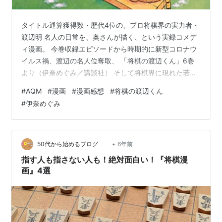
タイトル通算獲得数・歴代4位の、プロ将棋界の実力者・
渡辺明 名人の日常を、奥さんが描く、という実録コメデ
ィ漫画。 今巻収録エピソードから時期的に新型コロナウ
イルス禍、渡辺の名人位奪取、 「将棋の渡辺くん」6巻
より（伊奈めぐみ／講談社） そして将棋界に現れた若き
スーパースター・藤井五冠が初のタイトルを獲得し本格
#
AQM
#
漫画
#
漫画感想
#
将棋の渡辺くん
的に快進撃を始める頃のお話。 現在の将棋界を語る上で
#
伊奈めぐみ
藤井五冠に触れないわけにはいかないというか、「藤井
くんイジり」のエピソードがだいぶ多いです。 「将棋の
渡辺くん」6巻より（伊奈めぐみ／講談社） 内容を藤井
五冠に寄せていった、というよりは、なにしろ渡辺が作
•
50代から始めるブログ
6年前
中で3回もタイトル戦で藤井に負けて…
指す人も指さない人も！絶対面白い！『将棋漫
画』4選