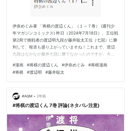
伊奈めぐみ著 「将棋の渡辺くん」（１～７巻） (週刊少
年マガジンコミックス) 昨日（2024年7月18日）、王位戦
第2局で挑戦者の渡辺明九段が藤井聡太王位（七冠）に勝
利して、報道も盛り上がっていますね！これまで、渡辺
九段はなかなか藤井七冠に勝てなかったのですが、今回
の王位戦は第1局でもほとんど渡辺九段が勝つ寸前まで行
#
漫画
#
将棋の渡辺くん
#
伊奈めぐみ
#
将棋漫画
くなど、かなり盛り返してきた感じがします。⬇️
#
将棋
#
渡辺明
#
藤井聡太
times.abema.tv 渡辺明九段は藤井聡太七冠が台頭してく
るまでは、四冠を持っていた時期もあり当時は「現役最
強」とも言われていました。 そんな渡辺明九段の奥様で
ある伊奈めぐみ氏著作の漫画が、この「将棋の渡辺く
•
#AQM
2年前
ん」です。伊奈氏は…
#将棋の渡辺くん 7巻 評論(ネタバレ注意)