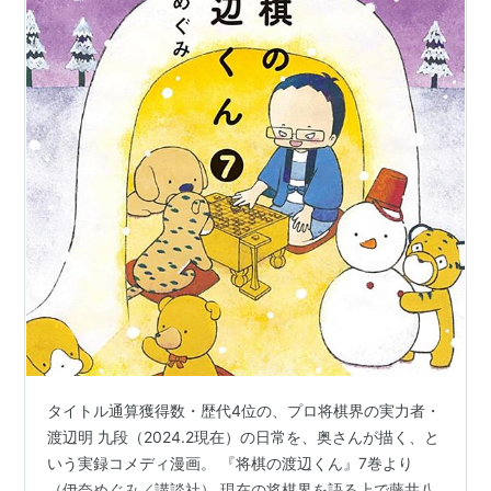
タイトル通算獲得数・歴代4位の、プロ将棋界の実力者・
渡辺明 九段（2024.2現在）の日常を、奥さんが描く、と
いう実録コメディ漫画。 『将棋の渡辺くん』7巻より
（伊奈めぐみ／講談社） 現在の将棋界を語る上で藤井八