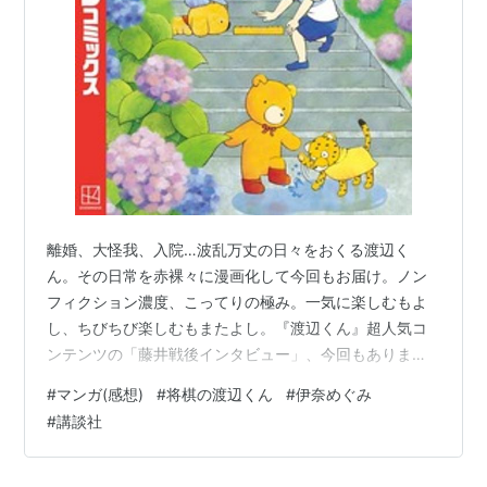
離婚、大怪我、入院…波乱万丈の日々をおくる渡辺く
ん。その日常を赤裸々に漫画化して今回もお届け。ノン
フィクション濃度、こってりの極み。一気に楽しむもよ
し、ちびちび楽しむもまたよし。『渡辺くん』超人気コ
ンテンツの「藤井戦後インタビュー」、今回もあります!
無冠になってから1年1か月…2024年の王位戦の裏側に迫
#
マンガ(感想)
#
将棋の渡辺くん
#
伊奈めぐみ
る! 将棋ファン必読の書第8巻!!話題になってた離婚回が読
#
講談社
めた。帯にも載ってるって凄いな！同居離婚とはなんぞ
や？生活スタイルは変わらず離婚の意味はあるのかなと
思ったけど、他人がどうこういうことでもないし、当人