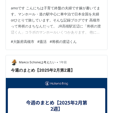
amoです こんにちは子育て終盤の夫婦です嫁が書いてま
す。マンホール・道の駅中心に車中泊で日本全国を夫婦
orひとりで旅しています。そんな記録ブログです ​高槻市
って将棋のまちなんだって。 JR高槻駅近辺に「将棋の渡
辺くん」コラボのマンホールいくつかあります。 他にも
JR高槻駅には広告マンホール
#
大阪府高槻市
#
蓋活
#
将棋の渡辺くん
amotabi346.hatenablog.com 将棋のご当地ポストなど
があります。 将棋の渡辺くん（1） （ワイドKC） [ 伊奈
めぐみ ]価格: 880 円楽天で詳細を見る amoの御用達
•
room.rakuten.co.jp ↑↑↑コレクションで都道府県別に
Maяco Schoneは考えたい
1年前
ご当地モノを紹介中！！ 励みになりま…
今週のまとめ【2025年2月第2週】