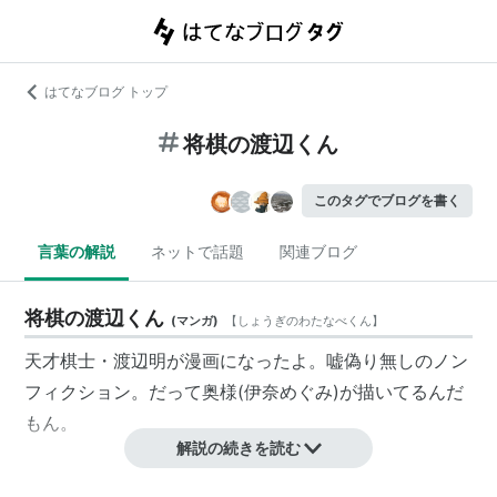
はてなブログ トップ
将棋の渡辺くん
このタグでブログを書く
言葉の解説
ネットで話題
関連ブログ
将棋の渡辺くん
(
マンガ
)
【
しょうぎのわたなべくん
】
天才棋士・
渡辺明
が漫画になったよ。嘘偽り無しのノン
フィクション。だって奥様(伊奈めぐみ)が描いてるんだ
もん。
解説の続きを読む
ブログが漫画になって、別冊少年マガジンで連載