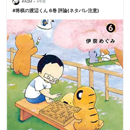
ゃうって凄いです。 あと「藤井くんには分が悪いと思っ
•
#AQM
4年前
ている」とか…
#将棋の渡辺くん 6巻 評論(ネタバレ注意)