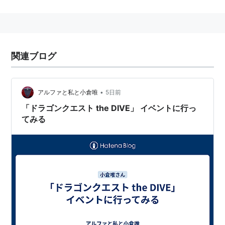
ユニット「StylipS」を結成。それぞれのユニットでCD
デビューする。2012年4月、ソロ歌手としてデビューす
ることを発表、同年7月18日にデビューシングル
「Raise」を発売した。
関連ブログ
2013年4月、石原夏織と共に「StylipS」を卒業。同年9
月に、スタイルキューブからシグマ・セブンeに移籍し
た。2015年4月からシグマ・セブンに所属。
•
アルファと私と小倉唯
5日前
2016年1月、シグマ・セブンからクレアボイスへ移籍。
「ドラゴンクエスト the DIVE」 イベントに行っ
てみる
主な出演作品
TVアニメ
夢色パティシエール（小泉りんご）
怪盗レーニャ
（
わっぱ
）
夢色パティシエールSP プロフェッショナル（ミン
ト）
ロウきゅーぶ！
／
ロウきゅーぶ！SS
（袴田ひなた）