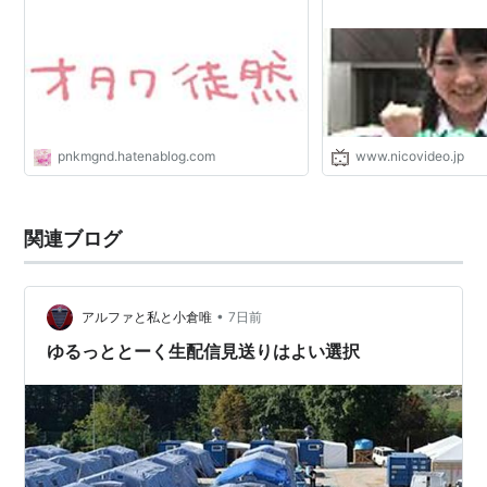
俺の妹がこんなに可愛いわけがない。（五更珠希）
最近、妹のようすがちょっとおかしいんだが。（寿
日和）
Z/X IGNITION（
各務原あづみ
）
ブラック・ブレット（
布施翠
）
ガールフレンド（仮）（朝比奈桃子）
pnkmgnd.hatenablog.com
www.nicovideo.jp
クロスアンジュ 天使と竜の輪舞（クリス）
ユリ熊嵐（泉乃純花）
関連ブログ
聖剣使いの禁呪詠唱（四門摩耶）
下ネタという概念が存在しない退屈な世界（びんか
んちゃん）
•
アルファと私と小倉唯
7日前
城下町のダンデライオン（櫻田光）
ゆるっととーく生配信見送りはよい選択
レガリア The Three Sacred Stars
（
ティア
）
双星の陰陽師（膳所美玖）
ViVid Strike!（リンネ・ベルリネッタ）
スクールガールストライカーズ (菜森まな)