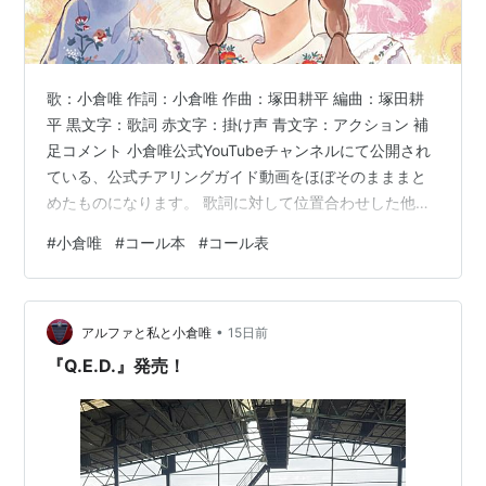
歌：小倉唯 作詞：小倉唯 作曲：塚田耕平 編曲：塚田耕
平 黒文字：歌詞 赤文字：掛け声 青文字：アクション 補
足コメント 小倉唯公式YouTubeチャンネルにて公開され
ている、公式チアリングガイド動画をほぼそのまままと
めたものになります。 歌詞に対して位置合わせした他、
表記を若干変えていますが内容は変えていません。 歌詞
#
小倉唯
#
コール本
#
コール表
全体を眺めながら確認する用途としてご活用ください！
[前奏] Hi! × 12 海より輝く！ゆいちゃーん！ キラキラ揺
れてる 見慣れた風景けしきも 君と一緒なら 特別なシチ
•
ュエーション FuFu! 波間のプリズム 重ねた思いに 気づい
アルファと私と小倉唯
15日前
た？ どうして 泣きたくなるの FuFu! …
『Q.E.D.』発売！