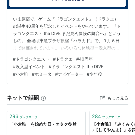
まよチキ！（チョコ）
神様のメモ帳（アリス）*主演
いま原宿で、ゲーム『ドラゴンクエスト』（ドラクエ）
C3−シーキューブ−（人形原黒絵）
の誕生40周年を記念したイベントをやっています。 『ド
ラゴンクエスト the DIVE まだ見ぬ冒険の舞台へ』という
アクエリオンEVOL（ユ
ノハ・スルース
）
もの。 会場は東急プラザ原宿「ハラカド」で、９月６日
咲-saki- 阿知賀編 episode of side-A
（園城寺怜）
まで開催されています。 いろいろな体験型ー没入型のア
つり球（さくら）
トラクションがあって… たとえばVR（バーチャルリアリ
#
ドラゴンクエスト
#
ドラクエ
#
40周年
カンピオーネ！（アテナ）
ティー）デバイスとモーションシートを使って、上下左
#
没入型イベント
#
ドラゴンクエスト the DIVE
織田信奈の野望（竹中半兵衛）
右前後、それぞれ360°に広がるドラクエの世界を疾走す
#
小倉唯
#
ホミータ
#
ナビゲーター
#
少年役
るアトラクションなど。 アトラクションも面白そうなの
さくら荘のペットな彼女（神
田優子
）
ですが、こんな爺さんでしかもドラクエの知識は多少あ
この中に1人、妹がいる！（宝生柚璃奈）
っても、実際のプレイはほとんどしたことのない人間が
ヤマノススメ／ヤマノススメ セカンドシーズン（青
ネットで話題
もっと見る
興味を持って… 「行…
羽ここな）
変態王子と笑わない猫。（
筒隠月
子）
296
284
ブックマーク
ブックマーク
超次元ゲイム ネプテューヌ (
ロム/ホワイトシスタ
「小倉唯」を始めた日 - オタク徒然
【小倉唯】「みくみく
ー・ロム
)
♪【してやんよ】」を