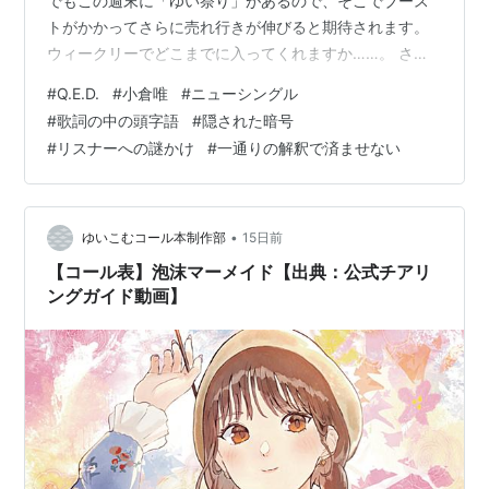
でもこの週末に「ゆい祭り」があるので、そこでブース
トがかかってさらに売れ行きが伸びると期待されます。
ウィークリーでどこまでに入ってくれますか……。 さて
それから… このシングルはタイトルからして、Q.E.D.＝
#
Q.E.D.
#
小倉唯
#
ニューシングル
数学で使われる「証明終了」（このように証明されると
#
歌詞の中の頭字語
#
隠された暗号
ころのものであった）というラテン語の略語（頭字語）
#
リスナーへの謎かけ
#
一通りの解釈で済ませない
が入っています。 ラテン語の「Quod Erat
Demonstrandum」の頭字語。 その他「D.A.T.A.」
「M.E.L.T.」「D.E.M.」など、意味が謎の頭字語が…
•
ゆいこむコール本制作部
15日前
【コール表】泡沫マーメイド【出典：公式チアリ
ングガイド動画】