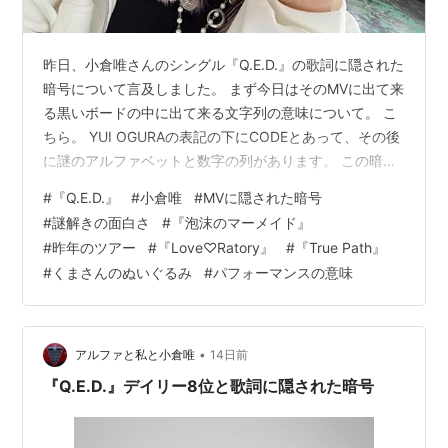
昨日、小倉唯さんのシングル『Q.E.D.』の歌詞に隠された
暗号について言及しました。 まず今日はそのMVに出て来
る黒いボードの中に出て来る文字列の意味について。 こ
ちら。 YUI OGURAの表記の下にCODEとあって、その後
に謎のアルファベットと数字の列があります。 この暗号
の意味は既にXの中で物知りのファンが解読しています。
#
『Q.E.D.』
#
小倉唯
#
MVに隠された暗号
（私はたしか「JAS」さんという顔見知りのファンの方
#
謎解きの面白さ
#
『泡沫のマーメイド』
のポストで知りました） 改めてChatGPTに説明させると
#
昨年のツアー
#
『Love♡Ratory』
#
『True Path』
下のようになります。 面白いですね。 その下に書いてあ
#
くまさんのぬいぐるみ
#
パフォーマンスの意味
る文章はラテン語で「このように証明されるところのも
のであった」つまり「証明終了」と書いてあるもので
す。 …
•
アルファと私と小倉唯
14日前
『Q.E.D.』デイリー8位と歌詞に隠された暗号