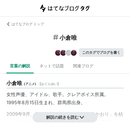
はてなブログ トップ
小倉唯
このタグでブログを書く
言葉の解説
ネットで話題
関連ブログ
小倉唯
(
アニメ
)
【
おぐらゆい
】
女性声優、アイドル、歌手。クレアボイス所属。
1995年8月15日生まれ、群馬県出身。
2009年9月、石原夏織とのユニット「ゆいかおり」を結
解説の続きを読む
成。2011年12月に、松永真穂・能登有沙・石原夏織との