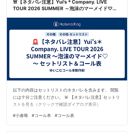
🚨【ネタバレ注意】Yui's＊Company. LIVE
女の子と密室にいたら○○しちゃうかもしれない。
TOUR 2026 SUMMER ～泡沫のマーメイド♡～
（東郷こころ）
セットリスト＆コール表
ガールフレンド（仮）（朝比奈桃子）
聖魔導物語（ププル）
ダンジョントラベラーズ2 王立図書館とマモノの封印
（リゼリエッタ・マーシュ）
Fate/EXTRA CCC（パッションリップ）
ティアーズ・トゥ・ティアラII 覇王の末裔（カリス）
サモンナイト5（エクセラ）
禁忌のマグナ（ガブリエーレ）
スクールガールストライカーズ（菜森まな）
以下の内容はセットリストのネタバレを含みます。 閲覧
には十分ご注意ください。 🚨 【ネタバレ注意】セットリ
サモンナイト6 失われた境界たち（アム）
ストを見る（クリックで確認ダイアログ表示）
あんさんぶるガールズ!! （
八朔つゆり
）
#
小倉唯
#
コール本
#
コール表
実写映画
わたしのグランパ