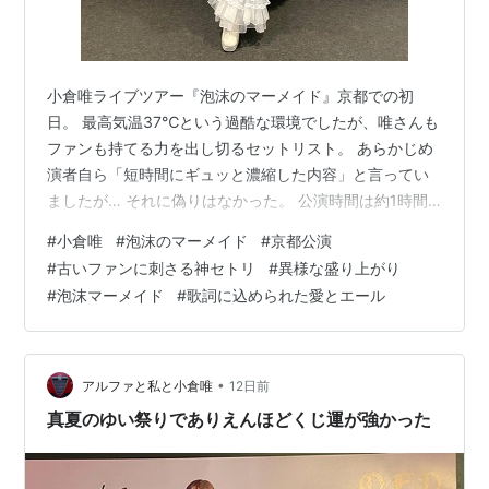
Future Strike
（2016年11月2日発売）
アルバム
小倉唯ライブツアー『泡沫のマーメイド』京都での初
Strawberry JAM（2015年3月25日発売）
日。 最高気温37℃という過酷な環境でしたが、唯さんも
ファンも持てる力を出し切るセットリスト。 あらかじめ
リスト::声優/あ行
演者自ら「短時間にギュッと濃縮した内容」と言ってい
ましたが… それに偽りはなかった。 公演時間は約1時間
半（の2回まわし）と短いものでしたが… 「濃縮」という
#
小倉唯
#
泡沫のマーメイド
#
京都公演
のは客を呼び込むためのビジネストークではなくて本当
#
古いファンに刺さる神セトリ
#
異様な盛り上がり
に短時間ですべてを出し切るライブ。 偽りばかりの今の
#
泡沫マーメイド
#
歌詞に込められた愛とエール
世の中で、ちゃんと約束を果たしてくれる人がいるとい
うのはありがたいことです。 あまりに「エモい」そして
客席が「ぶち上がれる」セットリスト。ファンの中には
足に来てしまって、途中ジャンプした…
•
アルファと私と小倉唯
12日前
真夏のゆい祭りでありえんほどくじ運が強かった