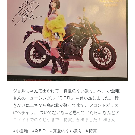
ジョルちゃんで出かけて「真夏のゆい祭り」へ。 小倉唯
さんのニューシングル『Q.E.D.』を買い足しました。 行
きがけに上空から鳥の糞が降って来て、フロントガラス
にベチャリ。 ついてないな…と思っていたら… なんとア
ニメイトでのくじ引きで「特賞」が出ました！ 唯さんの
直筆サイン入りポスターです！ なんというラッキー！1店
#
小倉唯
#
Q.E.D.
#
真夏のゆい祭り
#
特賞
舗で1～3本しか特賞はないのに。 鳥の糞がかかって「う