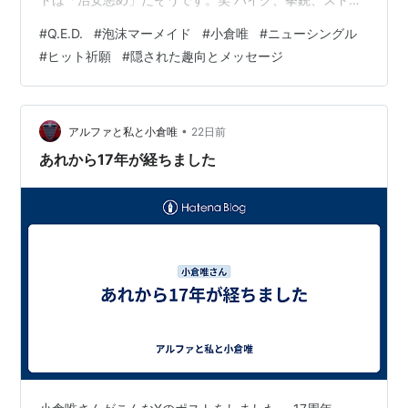
ート系ファッション…ということですね。 今回のシング
#
Q.E.D.
#
泡沫マーメイド
#
小倉唯
#
ニューシングル
ルは、特にたくさん売れてほしい。 理由は「負けてほし
#
ヒット祈願
#
隠された趣向とメッセージ
くない」からですけれど… そういう発想を、唯さんはた
とえ心の中に持っていても、表に出すことを「はしたな
い」と思うタイプなので… 私も言及はしません。 とにか
くセールスが成功してほしい。 というわけで、改めて
•
アルファと私と小倉唯
22日前
『Q.E.D.』のM…
あれから17年が経ちました