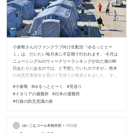
バジリスク (千姫)
OVA
.hack//QUANTUM
（ハーミット）
創勢のアクエリオンEVOL（
河津ユ
ノ）
小倉唯さんのファンクラブ向け生配信『ゆるっととー
ゲーム
く』は、だいたい毎月末に不定期で行われます。 今月は
ニューシングルのウィークリーランキングが出た後の昨
初音ミク -Project DIVA- *モーションアクター
日あたりにあるのでは、と予想していたのですが… 熊本
ネプテューヌシリーズ（超次元ゲイム ネプテューヌ
の地震災害発生を受けて見送りが発表されました。 すご
mk2以降）（ロム／ホワイトシスター）
く楽しみにしているコンテンツなので残念ですが、現地
#
小倉唯
#
ゆるっととーく
#
見送り
ロウきゅーぶ！（袴田ひなた）
ではたくさんの方が亡くなり、まだ安否不明の方もい
#
イタリアの避難所
#
日本の避難所
トイ・ウォーズ（ナルミ一号機A）
て… 頻繁な余震が続き避難している方が不安で落ち着か
#
行政の防災意識の差
ない中、これは正しい判断です。 その代わり唯さんはX
勇現会社ブレイブカンパニー（
コレット・カバネ
の個人アカウントでこのようなポストを。 このたびの熊
ル
）
本での地震により被災された皆さまに、心よりお見舞い
圧倒的遊戯 ムゲンソウルズ（シャルル・ココット）
申し上げます。どうかご自身の安全を第一に、…
•
ゆいこむコール本制作部
10日前
イース セルセタの樹海（
カンリリ
カ）