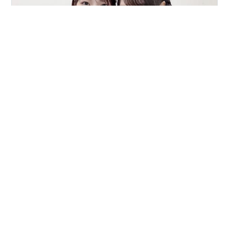
アニメロサマーライブ、通称アニサマに行ってきまし
た。 もうフェスには行きたくないと何度も言いつつ、性
懲りもなく行ってしまう私ですが… このアニサマは、伝
説の声優デュオ、ゆいかおりのおふたりが「シークレッ
ト」枠で共演することがほぼ確実な形で「匂わせ」され
ていたので。 「大人の事情」で引き裂かれるように別れ
#
ゆいかおり
#
小倉唯
#
石原夏織
#
アニサマ
ることになり、結果彼女たちの復活を待ち望みながら生
#
アニメロサマーライブ
#
幕張メッセ
きるたくさんの「亡霊系」ファンを作り出してしまった