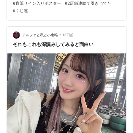
#
直筆サイン入りポスター
#
2店舗連続で引き当てた
んがついた」のかと思っていたら… 何と信じられないこ
#
くじ運
とに… ゲーマーズでのくじ引きでまたしても「特賞」
が！ 信じられない。ありえんほどの運の強さ。 別に何も
ずるいこととかしてないですよ。 「積み増し」だってご
く常識的な範囲だっ…
•
アルファと私と小倉唯
13日前
それもこれも深読みしてみると面白い