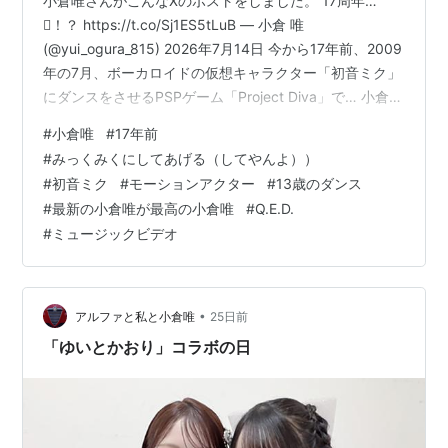
小倉唯さんがこんなXのポストをしました。 17周年…
🫪！？ https://t.co/Sj1ES5tLuB — 小倉 唯
(@yui_ogura_815) 2026年7月14日 今から17年前、2009
年の7月、ボーカロイドの仮想キャラクター「初音ミク」
にダンスをさせるPSPゲーム「Project Diva」で… 小倉唯
さんが初音ミクの「モーションアクター」を務めまし
#
小倉唯
#
17年前
た。 モーションアクターというのは、手足、胴体、頭に
#
みっくみくにしてあげる（してやんよ））
たくさんのセンサーを付けて踊り、その動きをコンピュ
#
初音ミク
#
モーションアクター
#
13歳のダンス
ータに読み込ませて… 仮想の人物が、ダンスなどをする
#
最新の小倉唯が最高の小倉唯
#
Q.E.D.
「動き」を作り出す役割の人。 今はそういう作業でもAI
#
ミュージックビデオ
が活躍するのでしょうか…
•
アルファと私と小倉唯
25日前
「ゆいとかおり」コラボの日