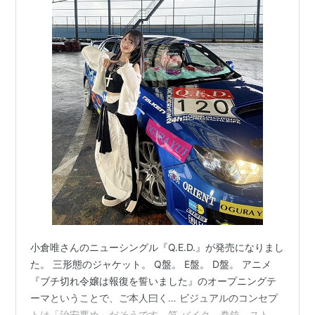
小倉唯さんのニューシングル『Q.E.D.』が発売になりまし
た。 三形態のジャケット。 Q盤。 E盤。 D盤。 アニメ
『ブチ切れ令嬢は報復を誓いました』のオープニングテ
ーマということで、ご本人曰く… ビジュアルのコンセプ
トは「治安悪め」だそうです。笑 バイク、拳銃、ストリ