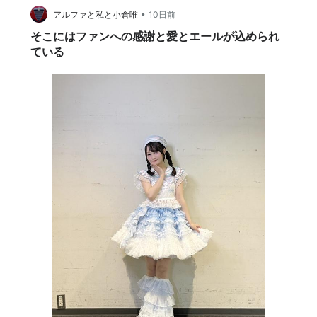
•
アルファと私と小倉唯
10日前
隙魔（ゆ
き
役）
そこにはファンへの感謝と愛とエールが込められ
ラジオ
ている
文化放送「
ゆいかおりの実♪
」（「ゆいかおり」とし
て、石原夏織と）
NHKラジオ第1放送「エレうた！」（桃井はること）
ディスコグラフィ
シングル
Raise（2012年7月18日発売）
Baby Sweet Berry Love
（2013年5月8日発売）
Charming Do!（2014年1月29日発売）
Tinkling Smile（2014年8月13日発売）
Honey♥Come!!（2015年8月12日発売）
ハイタッチ☆メモリー
（2016年5月18日発売）