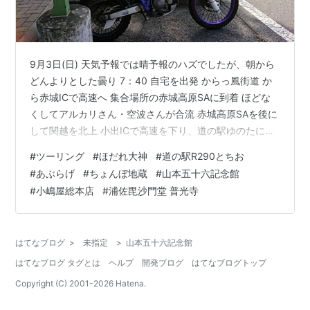
9月3日(日) 天気予報では晴予報のハズでしたが、朝から
どんよりとした曇り 7：40 自宅を出発 からっ風街道 か
ら赤城ICで高速へ 集合場所の赤城高原SAに到着 ほどな
くしてアルカリさん・空波さんが合流 赤城高原SAを後に
して関越を北上 小出ICで高速を下り、道の駅ゆのたにで
休憩 コチラで大量のカブに遭遇 どうも総会があった様子
#
ツーリング
#
ほだれ大神
#
道の駅R290とちお
ほとんどノーマルの車両は無く、各々にカスタムされた
#
あぶらげ
#
ちょんぼ地蔵
#
山本五十六記念館
カブを軽く眺めつつ ゆのたにを出発して入広瀬方面へ 到
#
小嶋屋総本店
#
浦佐毘沙門堂 普光寺
着した先は ほだれ大神 今年は案内板が新設され 詳しい
由来を知ることができました(笑) ほだれ大神を後にして
恒例の棚田スポットで一枚♪ 道の駅R290とちおへ 目…
はてなブログ
>
未指定
>
山本五十六記念館
はてなブログ タグとは
ヘルプ
開発ブログ
はてなブログトップ
Copyright (C) 2001-
2026
Hatena.