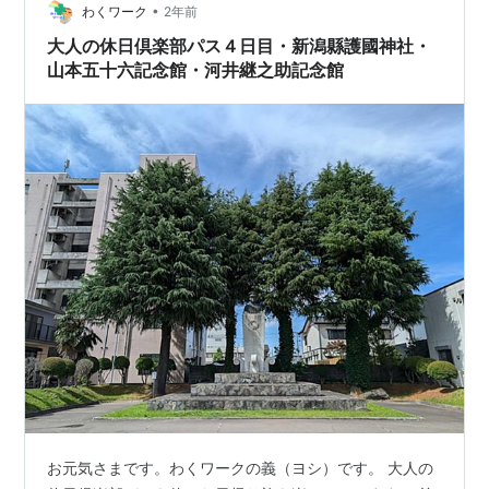
綺麗だ…
•
わくワーク
2年前
大人の休日倶楽部パス４日目・新潟縣護國神社・
山本五十六記念館・河井継之助記念館
お元気さまです。わくワークの義（ヨシ）です。 大人の