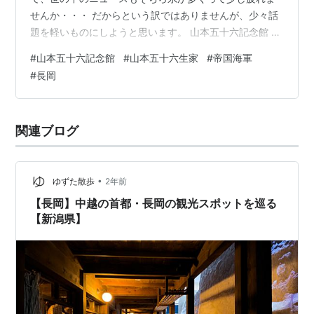
せんか・・・ だからという訳ではありませんが、少々話
題を軽いものにしようと思います。 山本五十六記念館 先
日、新潟県長岡市の『山本五十六記念館』に行ってきま
#
山本五十六記念館
#
山本五十六生家
#
帝国海軍
した。 公式サイトはこちら yamamoto-isoroku.com 長
#
長岡
岡駅から歩いて10分ほどの距離ですが、私はゆっくり周
りを見ながら歩いたので15分くらいかかったかなと思い
ます。 到着した時は先客もなく館内は静かでしたので、
関連ブログ
ゆっくりと見学できました。 記念館の半券 館内は撮影禁
止ですので…
•
ゆずた散歩
2年前
【長岡】中越の首都・長岡の観光スポットを巡る
【新潟県】