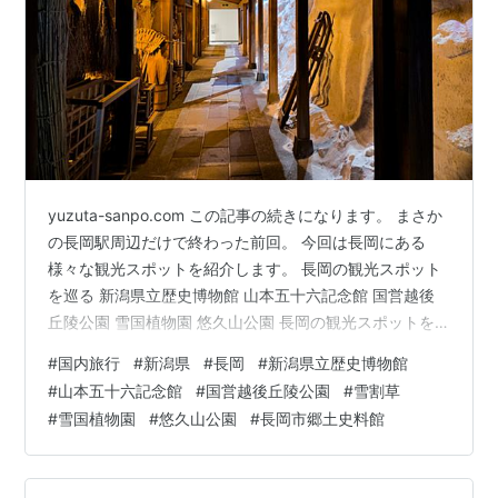
yuzuta-sanpo.com この記事の続きになります。 まさか
の長岡駅周辺だけで終わった前回。 今回は長岡にある
様々な観光スポットを紹介します。 長岡の観光スポット
を巡る 新潟県立歴史博物館 山本五十六記念館 国営越後
丘陵公園 雪国植物園 悠久山公園 長岡の観光スポットを
巡る 新潟県立歴史博物館 まずは長岡駅から車で約20分の
#
国内旅行
#
新潟県
#
長岡
#
新潟県立歴史博物館
場所にある「新潟県立歴史博物館」を紹介。 新潟市じゃ
#
山本五十六記念館
#
国営越後丘陵公園
#
雪割草
なくて長岡市にあるんだ。 館内はとても広く、いろいろ
#
雪国植物園
#
悠久山公園
#
長岡市郷土史料館
な展示がある。 こちらは新潟県の産業を紹介するコーナ
ーで、これは村上のお茶のパッケージらしい。 これは十
日町の伝統工芸品である「十日町後染絹織物」。 すごく