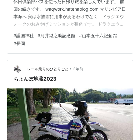
休日倶楽部パスを使った日帰り旅を楽しんでいます。 前
回の続きです。 waqwork.hatenablog.com マリンピア日
本海へ 実は水族館に用事があるわけでなく、ドラクエウ
ォークのおみやげミッションが目的です。 ドラクエウォ
ークを起動して、約50分のウォーキング開始です。 信濃
#
護国神社
#
河井継之助記念館
#
山本五十六記念館
川にかかっている萬代橋を渡ります。 こちらの空は曇っ
#
長岡
ています。 反対側の空は、綺麗な青空が広がっていま
す。 新潟大学の脇をとおり、マリンピア日本海の手前に
ある新潟護国神社に寄ってみました。 新潟縣護國神社 先
日行った長野県上田市の眞田神社にもあった茅輪があり
•
トレール乗りのひとりごと
3年前
ます。…
ちょんぼ地蔵2023