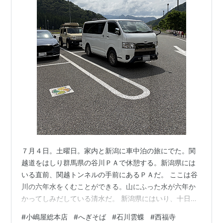
７月４日。土曜日。家内と新潟に車中泊の旅にでた。関
越道をはしり群馬県の谷川ＰＡで休憩する。新潟県には
いる直前、関越トンネルの手前にあるＰＡだ。 ここは谷
川の六年水をくむことができる。山にふった水が六年か
かってしみだしている清水だ。 新潟県にはいり、十日町
のそば屋、小嶋屋総本店にやってきた。 新潟にきたのは
#
小嶋屋総本店
#
へぎそば
#
石川雲蝶
#
西福寺
ここが第一の目的である。小嶋屋総本店のそばが大好き