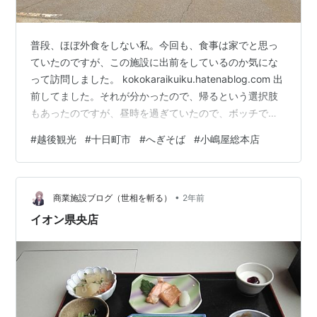
普段、ほぼ外食をしない私。今回も、食事は家でと思っ
ていたのですが、この施設に出前をしているのか気にな
って訪問しました。 kokokaraikuiku.hatenablog.com 出
前してました。それが分かったので、帰るという選択肢
もあったのですが、昼時を過ぎていたので、ボッチでも
大丈夫かな？とお邪魔することにしました。もう外観か
#
越後観光
#
十日町市
#
へぎそば
#
小嶋屋総本店
ら美味しそうです。 へぎそばとは、布海苔という海藻を
つなぎに使用し、へぎといわれる器に盛り付けた切り蕎
麦のことをいいます。布海苔をつなぎに使用しているた
•
め、非常にツルツルとしたのど越しが楽しめる蕎麦とな
商業施設ブログ（世相を斬る）
2年前
っています。そんな珍しい蕎麦を食べて帰る事にしまし
イオン県央店
た。それも、老舗…