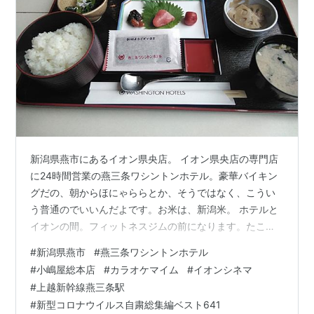
新潟県燕市にあるイオン県央店。 イオン県央店の専門店
に24時間営業の燕三条ワシントンホテル。豪華バイキン
グだの、朝からほにゃららとか、そうではなく、こうい
う普通のでいいんだよです。お米は、新潟米。 ホテルと
イオンの間。フィットネスジムの前になります。たこ焼
きとか、みかづきとか、お菓子が食べたくなったらイオ
#
新潟県燕市
#
燕三条ワシントンホテル
ンにいけばよい。食品売場は、朝7時から夜23時まで。
#
小嶋屋総本店
#
カラオケマイム
#
イオンシネマ
ワシントンホテルとイオンは、建物が一体的になってい
#
上越新幹線燕三条駅
ます。 元々は、県央サティでした。燕市にあるイオンだ
#
新型コロナウイルス自粛総集編ベスト641
が、燕店とはなっていないところも特徴的。 ミスタード