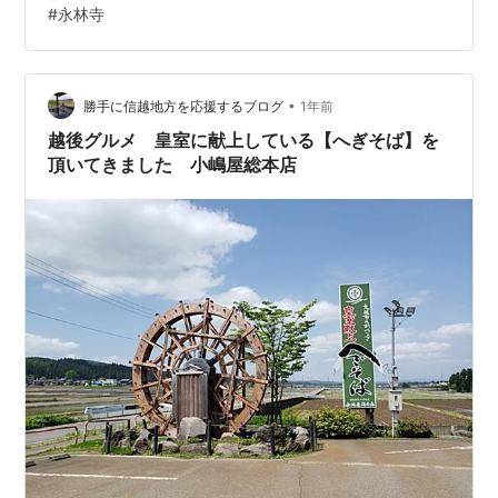
#
永林寺
なのだ。つなぎに海藻のフノリをつかい、へぎという板
にもったそばをへぎそばと言うが、ここがへぎそばの元
祖である。 １１時開店だが人気店なので１０時３５分に
やってきた。順番は５番目である。開店するとすぐに席
•
勝手に信越地方を応援するブログ
1年前
に案内された。 季節のメニュー。 私は定番…
越後グルメ 皇室に献上している【へぎそば】を
頂いてきました 小嶋屋総本店