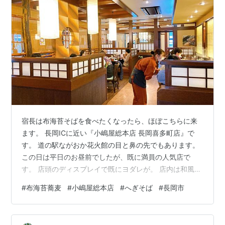
宿長は布海苔そばを食べたくなったら、ほぼこちらに来
ます。 長岡ICに近い『小嶋屋総本店 長岡喜多町店』で
す。 道の駅ながおか花火館の目と鼻の先でもあります。
この日は平日のお昼前でしたが、既に満員の人気店で
す。 店頭のディスプレイで既にヨダレが。 店内は和風モ
ダンといったところ。 テーブル席や小上がり席の他、カ
#
布海苔蕎麦
#
小嶋屋総本店
#
へぎそば
#
長岡市
ウンターもあるのでお一人様でも大丈夫です！ お店に広
がる蕎麦の香り…あーお腹減った。 今回は小上がりに案
内されました。 畳って、いいですよね。 さて、メニュー