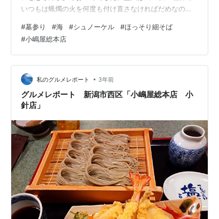
いつもは蝋燭の火を何度も付け直さなければだめなので
すが今日は一回でOK。 家に帰って着替えて４人は海へ。
#
墓参り
#
海
#
シュノーケル
#
ほっそり細そば
Rは新しいシュノーケルを買ってもらってご機嫌。 ほっ
#
小嶋屋総本店
そり細そば めんくいさんがブログで紹介しておられた ほ
っそり細そば を注文してみました。昨日の注文でしたが
午前中に届き早速お昼にいただきました。我が家がいつ
も食べているのはフノリをつなぎに使っている小嶋屋総
•
私のグルメレポート
3年前
本店のそばで香り、食感、違うものだ…
グルメレポート 新潟市西区「小嶋屋総本店 小
針店」