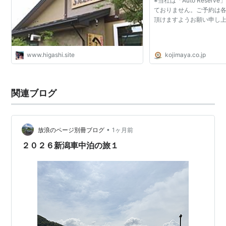
※当社は「Auto Reser
ておりません。ご予約は
頂けますようお願い申し
www.higashi.site
kojimaya.co.jp
関連ブログ
•
放浪のページ別冊ブログ
1ヶ月前
２０２６新潟車中泊の旅１