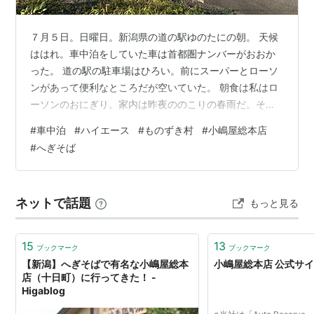
７月５日。日曜日。新潟県の道の駅ゆのたにの朝。 天候
ははれ。車中泊をしていた車は首都圏ナンバーがおおか
った。 道の駅の駐車場はひろい。前にスーパーとローソ
ンがあって便利なところだが空いていた。 朝食は私はロ
ーソンのおにぎり。家内は昨夜ののこりの春雨だ。それ
にしてもおにぎりが高くなっていておどろく。２００円
#
車中泊
#
ハイエース
#
ものずき村
#
小嶋屋総本店
オーバーが当たり前で、そんなに高いのは買いたくな
#
へぎそば
い。 国道２５２号線で入広瀬方向にすすんだところに、
ものずき村という産直のお店があり、朝の７時から営業
しているとのことでたずねてみた。開店は７時半にかわ
ネットで話題
もっと見る
っていたが、野菜や花がやすかった。 つづいて昨日もた
ちよった永林寺ちかくの関園芸にゆく。こちら…
15
13
ブックマーク
ブックマーク
【新潟】へぎそばで有名な小嶋屋総本
小嶋屋総本店 公式サ
店（十日町）に行ってきた！ -
Higablog