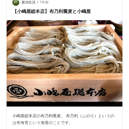
•
ですが様々なセットがあります。 前回小千谷で布海苔そ
新潟生活
7年前
ばを食べたときはネギトロ丼を異様に食べたかったので
【小嶋屋総本店】布乃利蕎麦と小嶋屋
すが、今回は兎に角がっつりと…
小嶋屋総本店の布乃利蕎麦。 布乃利（ふのり）というの
は布海苔という海藻のことです。