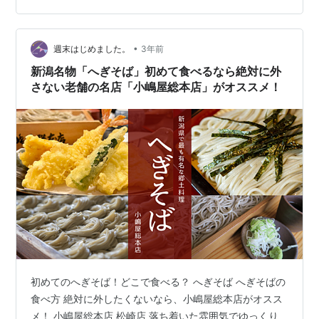
ーナツ側。 水車のある、皇室献上というおいしいお蕎麦
屋さんもあります。小嶋屋総本店。魚…
•
週末はじめました。
3年前
新潟名物「へぎそば」初めて食べるなら絶対に外
さない老舗の名店「小嶋屋総本店」がオススメ！
初めてのへぎそば！どこで食べる？ へぎそば へぎそばの
食べ方 絶対に外したくないなら、小嶋屋総本店がオスス
メ！ 小嶋屋総本店 松崎店 落ち着いた雰囲気でゆっくり