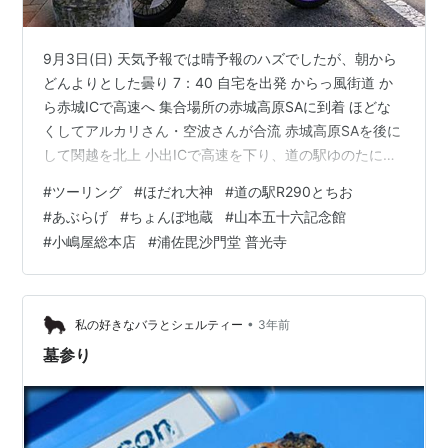
9月3日(日) 天気予報では晴予報のハズでしたが、朝から
どんよりとした曇り 7：40 自宅を出発 からっ風街道 か
ら赤城ICで高速へ 集合場所の赤城高原SAに到着 ほどな
くしてアルカリさん・空波さんが合流 赤城高原SAを後に
して関越を北上 小出ICで高速を下り、道の駅ゆのたにで
休憩 コチラで大量のカブに遭遇 どうも総会があった様子
#
ツーリング
#
ほだれ大神
#
道の駅R290とちお
ほとんどノーマルの車両は無く、各々にカスタムされた
#
あぶらげ
#
ちょんぼ地蔵
#
山本五十六記念館
カブを軽く眺めつつ ゆのたにを出発して入広瀬方面へ 到
#
小嶋屋総本店
#
浦佐毘沙門堂 普光寺
着した先は ほだれ大神 今年は案内板が新設され 詳しい
由来を知ることができました(笑) ほだれ大神を後にして
恒例の棚田スポットで一枚♪ 道の駅R290とちおへ 目…
•
私の好きなバラとシェルティー
3年前
墓参り