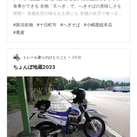
食事ができる 名物「天へぎ」で、へぎそばの美味しさを
堪能！ 老舗名店の味をお土産にも 老舗の名店で食べる、
絶対に外さないへぎそば。 初めてのへぎそば！どこで食
#
新潟名物
#
十日町市
#
へぎそば
#
小嶋屋総本店
べる？ やってきました新潟県！ 旅行で新潟県を訪れたな
#
蕎麦
ら、新潟の一番の名物である「へぎそば」を食べないわ
けには行きません。 でも折角食べるなら、美味しいへぎ
そばを食べたいし、お店選びも外したくない。 では、新
潟で最もスタンダードとされているへぎそばとは。そし
•
トレール乗りのひとりごと
3年前
て、最も有名なへぎそばは…
ちょんぼ地蔵2023