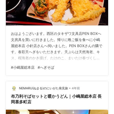
おはようございます。西区のタキザワ文具店PEN BOXへ
文房具を買いに行きました。帰りに晩ご飯を食べに小嶋
屋総本店 小針店さんへ伺いました。PEN BOXさんの隣で
す。春彩天へぎをいただきます。天ぷらは天然海老、キ
ス、桜海老のかき揚げ、たけのこ、まいたけ春づくしで
す。そば、天ぷら、どれもおいしいいいですね。そばは
#
小嶋屋総本店
#
へぎそば
やや、固めかなと思いましたが喉越しがいいですね。へ
ぎそばはこれくらいの硬さがいいのかな。天ぷら用の塩
が充実。自分は梅塩がヒットです。 ごちそうさまでし
•
た。たまにはお蕎麦もいいですね。また伺います。
NEMARU(ねまる)のにいがた発見旅
4年前
布乃利そばセットと暖かうどん｜小嶋屋総本店 長
岡喜多町店