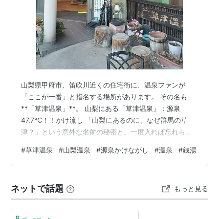
山梨県甲府市、笛吹川近くの住宅街に、温泉ファンが
「ここが一番」と指名する場所があります。 その名も
**「草津温泉」**。 山梨にある「草津温泉」：源泉
47.7℃！！かけ流し 「山梨にあるのに、なぜ群馬の草
津？」という意外な名前の秘密と、一度入れば忘れられ
ない驚愕の泉質をレポートします。 1. なぜ山梨で「草
#
草津温泉
#
山梨温泉
#
源泉かけながし
#
温泉
#
銭湯
津」なのか？——知られざる歴史 山梨にある「草津温
泉」 このユニークな名前には、昭和の温かい物語があり
ました。 もともと昭和初期、群馬県草津出身の方がこの
ネットで話題
もっと見る
地で銭湯を始めた際、故郷の名を冠して「草津湯」と名
付けたのが始まり。その後、戦後休業していたこの店を
現在のオーナーの先祖が譲り受け、昭和2…
8