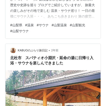
歴史や史跡を巡り ブログでご紹介していますが、 旅最大
の楽しみがその地で楽しむ 温泉・サウナ巡り！ 一日の最
後にサウナ入浴・・・、 あちこち歩きまわり 旅の疲労が
癒され この至福の時間を味わうために 全国各地を巡って
#
山梨県
#
温泉
#
サウナ
#
山梨温泉
#
山梨観光
るようなものです。 特に山梨県のサウナ施設は 富士の名
#
山梨サウナ
水のおかげなのか 水質がとても柔らかく、 水風呂が最高
の施設が数多いんです！。 今回は山梨県を巡った際に訪
れた、 サウナ施設を中心とした 絶対に行って欲しい お
すすめ日帰り温泉・サウナ施設を ご紹介していきますの
•
KABUOのぶらり旅日記
2年前
で…
北杜市 スパティオ小淵沢・延命の湯に日帰り入
浴・サウナを楽しんできました