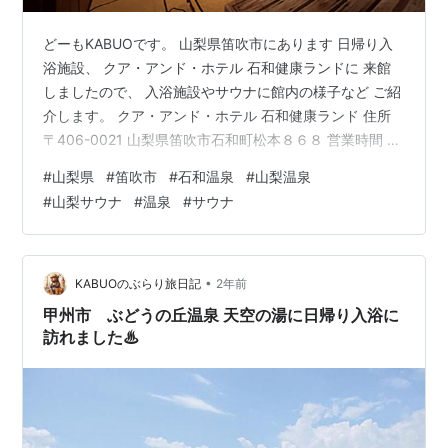
どーもKABUOです。 山梨県笛吹市にあります 日帰り入
浴施設、 クア・アンド・ホテル 石和健康ランドに 来館
しましたので、 入浴施設やサウナに館内の様子など ご紹
介します。 クア・アンド・ホテル 石和健康ランド 住所
〒406-0021 山梨県笛吹市石和町松本８６８ 営業時間 ２
４時間営業 笛吹市石和温泉より程近い クア・アンド・ホ
#
山梨県
#
笛吹市
#
石和温泉
#
山梨温泉
テル 石和健康ランドさん 様々な入浴施設や岩盤浴も楽し
#
山梨サウナ
#
温泉
#
サウナ
め、 お食事処に漫画スペース、 宿泊施設も兼ねた スー
パー銭湯です。 本日は疲れ切った身体を癒すべく 旅を一
旦休憩。 朝からこちらの施設に訪れ ゆっくりとくつろぎ
ました。 こちらがフロントの様子。 入浴料金は大…
•
KABUOのぶらり旅日記
2年前
甲州市 ぶどうの丘温泉 天空の湯に日帰り入浴に
訪れました♨