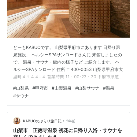
どーもKABUOです。 山梨県甲府市にあります 日帰り温
泉施設、 ヘルシーSPAサンロードさんに 来館しましたの
で、 温泉・サウナ・館内の様子など ご紹介します。 ヘ
ルシーSPAサンロード 住所 〒400-0053 山梨県甲府市大
里町４１４４−４ 営業時間 11：00-23：30 甲府市県道
29号線沿いから 少し離れた場所にあります 天然温泉ヘル
#
山梨県
#
甲府市
#
山梨温泉
#
山梨サウナ
#
温泉
シーSPAサンロード。 本日は笛吹市と甲府市をブラリ散
#
サウナ
策、 サウナイキタイさんで 甲府市のおすすめサウナ施設
を 検索しましたら こちらの施設が高評価でしたので 夕
方来館しちゃいました。 こちらが入浴料金。 平日大人
930円・子供500 土日祝大人103…
•
KABUOのぶらり旅日記
2年前
山梨市 正徳寺温泉 初花に日帰り入浴・サウナを