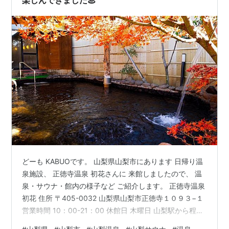
楽しんできました♨
どーも KABUOです。 山梨県山梨市にあります 日帰り温
泉施設、 正徳寺温泉 初花さんに 来館しましたので、 温
泉・サウナ・館内の様子など ご紹介します。 正徳寺温泉
初花 住所 〒405-0032 山梨県山梨市正徳寺１０９３−１
営業時間 10：00-21：00 休館日 木曜日 山梨駅から程近
く 国道140号線沿いから 少し離れた場所にあります 正徳