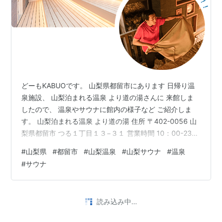
どーもKABUOです。 山梨県都留市にあります 日帰り温
泉施設、 山梨泊まれる温泉 より道の湯さんに 来館しま
したので、 温泉やサウナに館内の様子など ご紹介しま
す。 山梨泊まれる温泉 より道の湯 住所 〒402-0056 山
梨県都留市 つる１丁目１３−３１ 営業時間 10：00-23：
00 都留市駅より程近い場所にあります 山梨泊まれる温
#
山梨県
#
都留市
#
山梨温泉
#
山梨サウナ
#
温泉
泉 より道の湯さん。 本日は都留市周辺をブラリと散策、
#
サウナ
夜も暗くなり温泉に入浴しようと、 ニフティ温泉で北
陸・甲信エリアで 2023年ランキングで一位を獲得しまし
た こちらの施設に来館しました。 こちらが入浴料金。
平日大人1400円・土日祝1500円、 タ…
•
KABUOのぶらり旅日記
2年前
富士吉田市 ふじやま温泉に日帰り入浴・サウナ