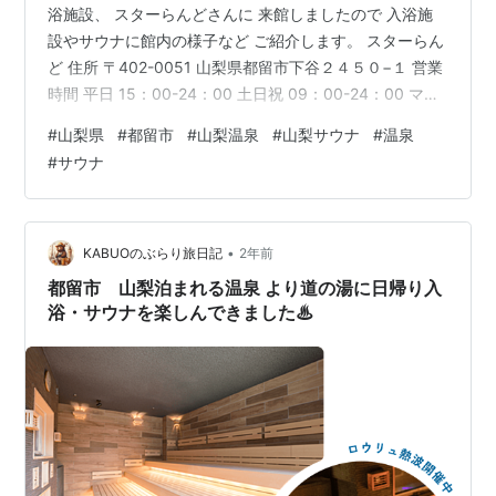
浴施設、 スターらんどさんに 来館しましたので 入浴施
設やサウナに館内の様子など ご紹介します。 スターらん
ど 住所 〒402-0051 山梨県都留市下谷２４５０−１ 営業
時間 平日 15：00-24：00 土日祝 09：00-24：00 マク
ドナルド都留店より程近い、 スターらんどさん。 本日は
#
山梨県
#
都留市
#
山梨温泉
#
山梨サウナ
#
温泉
上野原市から大月市まで ブラリと歴史と史跡を散策、 両
#
サウナ
市とも入浴施設が無く、 都留市まで戻りこちらの施設で
入浴とサウナを楽しみました。 こちらが入浴料金。 平日
大人600円・こども400円 土日祝大人700円・こども
300円。 近隣の入浴施設が…
•
KABUOのぶらり旅日記
2年前
都留市 山梨泊まれる温泉 より道の湯に日帰り入
浴・サウナを楽しんできました♨