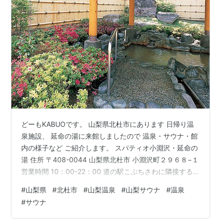
どーもKABUOです。 山梨県北杜市にあります 日帰り温
泉施設、 延命の湯に来館しましたので 温泉・サウナ・館
内の様子など ご紹介します。 スパティオ小淵沢・延命の
湯 住所 〒408-0044 山梨県北杜市 小淵沢町２９６８−１
営業時間 10：00-22：00 道の駅こぶちさわに隣接する
延命の湯さん。 スパティオ小淵沢内にあります 宿泊温泉
#
山梨県
#
北杜市
#
山梨温泉
#
山梨サウナ
#
温泉
施設です。 約2週間をかけて 山梨県内の史跡巡りを終
#
サウナ
え、 次なる目的地長野県へ。 長野県に向かう前に、 韮
崎市や北杜市で 撮影し忘れた史跡を散策を行い、 夜はこ