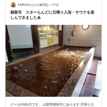
•
ンレストラン バーベキュー施設が楽しめる 複合施設とな
KABUOのぶらり旅日記
2年前
っています。 甲州市の歴史と史跡の散策を終…
都留市 スターらんどに日帰り入浴・サウナを楽
しんできました♨
どーもKABUOです。 山梨県都留市にあります 日帰り入