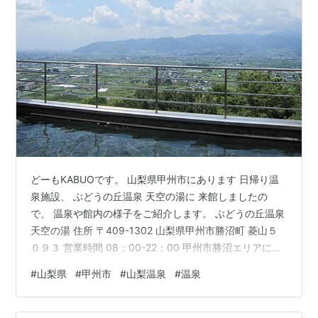
どーもKABUOです。 山梨県甲州市にあります 日帰り温
泉施設、 ぶどうの丘温泉 天空の湯に 来館しましたの
で、 温泉や館内の様子をご紹介します。 ぶどうの丘温泉
天空の湯 住所 〒409-1302 山梨県甲州市勝沼町 菱山５
０９３ 営業時間 08：00-22：00 甲州市勝沼エリアにあ
ります ぶどうの丘温泉 天空の湯さん。 甲州市勝沼エリ
#
山梨県
#
甲州市
#
山梨温泉
#
温泉
アでは 昔からぶどうの栽培が盛んに行われ、 甲州ワイン
の生産地として 国内外に大変高い評価を受けています。
こちらのぶどうの丘さんは 日帰り温泉の他 宿泊所・ワイ