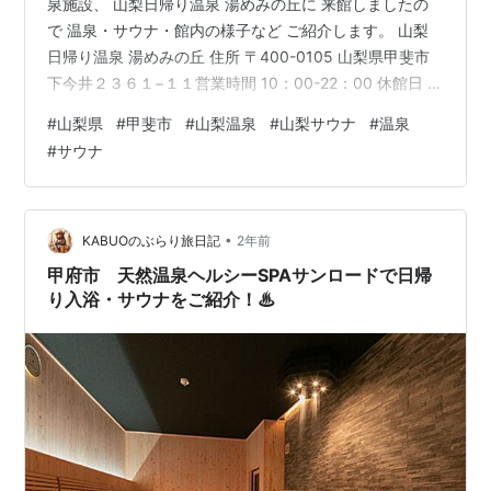
泉施設、 山梨日帰り温泉 湯めみの丘に 来館しましたの
で 温泉・サウナ・館内の様子など ご紹介します。 山梨
日帰り温泉 湯めみの丘 住所 〒400-0105 山梨県甲斐市
下今井２３６１−１１営業時間 10：00-22：00 休館日 偶
数月の第1木曜日 いちやまマート双葉店より 程近い場所
#
山梨県
#
甲斐市
#
山梨温泉
#
山梨サウナ
#
温泉
にあります 山梨日帰り温泉 湯めみの丘さん。 本日は甲
#
サウナ
府市を中心に 歴史や史跡をブラリと散策。 すべての行程
を終えて、 夜は甲斐市まで車を進め こちらの施設で温泉
を楽しみました。 こちらが入浴料金。 ネット情報では
700円でしたが 訪れたこの日は500円…
•
KABUOのぶらり旅日記
2年前
甲府市 天然温泉ヘルシーSPAサンロードで日帰
り入浴・サウナをご紹介！♨