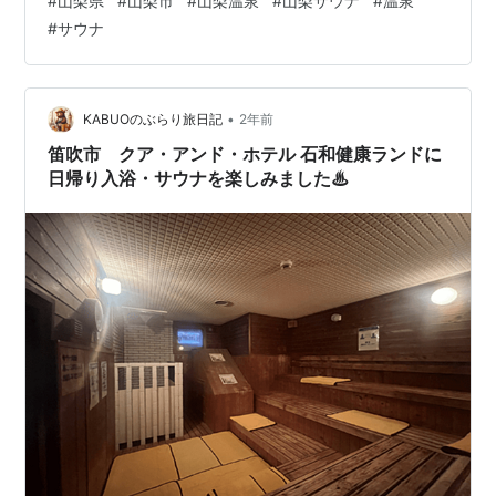
#
山梨県
#
山梨市
#
山梨温泉
#
山梨サウナ
#
温泉
寺温泉 初花さん。 本日は山梨市内の 歴史と史跡を散
#
サウナ
策、 夜はこちらに立ち寄り 温泉とサウナを楽しみまし
た。 こちらがフロントの様子。 入浴料金は 3時間大人
800円・子供500円です。 フロント前には休憩ルーム
に・・。 お食事処・・・。 簡単…
•
KABUOのぶらり旅日記
2年前
笛吹市 クア・アンド・ホテル 石和健康ランドに
日帰り入浴・サウナを楽しみました♨