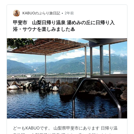
ちらの施設で 温泉とサウナを楽しみました。 こちらが入
浴料金。 北杜市民と市外で料金が異なり、…
•
KABUOのぶらり旅日記
2年前
甲斐市 山梨日帰り温泉 湯めみの丘に日帰り入
浴・サウナを楽しみました♨
どーもKABUOです。 山梨県甲斐市にあります 日帰り温