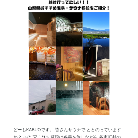
どーもKABUOです。 皆さんサウナで ととのっています
か？ ♨(*´▽｀*)♨ 普段は各県を旅しながら 各市町村の