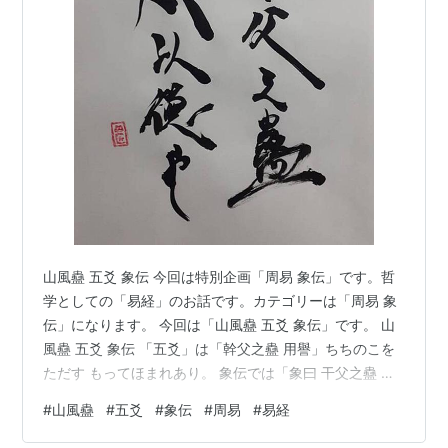
山風蠱 五爻 象伝 今回は特別企画「周易 象伝」です。哲
学としての「易経」のお話です。カテゴリーは「周易 象
伝」になります。 今回は「山風蠱 五爻 象伝」です。 山
風蠱 五爻 象伝 「五爻」は「幹父之蠱 用譽」ちちのこを
ただす もってほまれあり。 象伝では「象曰 干父之蠱 承
以德也」しょういわく ちちのこをただし もってほまれあ
#
山風蠱
#
五爻
#
象伝
#
周易
#
易経
るは うくるにとくをもってするなり。 「山風蠱 五爻」
は「陽位」に「陰」で、大きな目標に対し力の弱さがあ