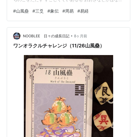
い。 象伝では「象曰 幹父之蠱 終无咎也」しょういわく
#
山風蠱
#
三爻
#
象伝
#
周易
#
易経
ちちのこをただす ついにとがなきなり。 「山風蠱 三
爻」は「陽位」に「陽」で位正しくても「中」を過ぎて
います、それを少し悔い有るも最終的には咎無し、と言
•
っています。 これは、「父」を「無意識的な本当にやり
NOOBLEE 日々の成長日記
8ヶ月前
たいこと」「能動的欲求」と取れば、今すぐ行かなくて
ワンオラクルチャレンジ（11/26山風蠱）
も最終的には咎が…