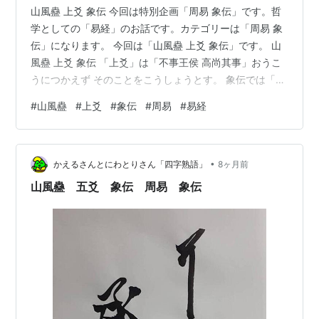
山風蠱 上爻 象伝 今回は特別企画「周易 象伝」です。哲
学としての「易経」のお話です。カテゴリーは「周易 象
伝」になります。 今回は「山風蠱 上爻 象伝」です。 山
風蠱 上爻 象伝 「上爻」は「不事王侯 高尚其事」おうこ
うにつかえず そのことをこうしょうとす。 象伝では「象
曰 不事王侯 志可則也」しょういわく おうこうにつかえ
#
山風蠱
#
上爻
#
象伝
#
周易
#
易経
ず こころざしのっとるべきなり。 他人に仕えるのではな
く自分の志にしたがうこと、を言っています。 「山風
蠱」の「年上の女に騙される」はやっぱり昔からの使命
•
を乗り越えることを言っているんだね。本当にやりたい
かえるさんとにわとりさん「四字熟語」
8ヶ月前
ことこそ自分の使命って感じかな。 その通りです、た
山風蠱 五爻 象伝 周易 象伝
だ、「年上の女に騙…