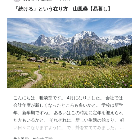
「続ける」という在り方 山風蠱【易暮し】
こんにちは、暖淡堂です。 4月になりました。 会社では
会計年度が新しくなったところも多いかと。 学校は新学
年、新学期ですね。 あるいはこの時期に定年を迎えられ
た方もいるかと。 それぞれに、新しい生活の始まり。 好
い日々になりますように。 で、卦を立ててみました。 山
風蠱が得られました。 ekilife.hatenadiary.com 艮／巽 山
#
山風蠱
#
六十四卦