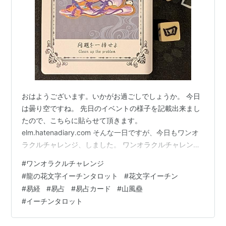
おはようございます。いかがお過ごしでしょうか。 今日
は曇り空ですね。 先日のイベントの様子を記載出来まし
たので、こちらに貼らせて頂きます。
elm.hatenadiary.com そんな一日ですが、今日もワンオ
ラクルチャレンジ、しました。 ワンオラクルチャレンジ
とは？ 「ワンオラクル」というタロットカードの占い方
#
ワンオラクルチャレンジ
で、 毎日の運勢を占っているので「ワンオラクルチャレ
#
龍の花文字イーチンタロット
#
花文字イーチン
ンジ」と名付けました！ イーチンタロットカード（易占
#
易経
#
易占
#
易占カード
#
山風蠱
カード）「龍の花文字I-ChingTarot」で毎朝占ってます。
#
イーチンタロット
下の写真が本日実際に占ったカードです。 本日は山風蠱
（さんぷうこ）四爻でした。 イメージワード：問題を一