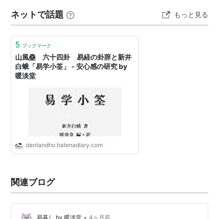
掃せよ 放置…
ネットで話題
もっと見る
5
ブックマーク
山風蠱 六十四卦 易経の卦辞と新井
白蛾「易学小筌」 - 安心感の研究 by
暖淡堂
dantandho.hatenadiary.com
関連ブログ
•
易暮し by 暖淡堂
4ヶ月前