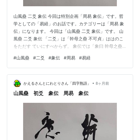
山風蠱 二爻 象伝 今回は特別企画「周易 象伝」です。哲
学としての「易経」のお話です。カテゴリーは「周易 象
伝」になります。 今回は「山風蠱 二爻 象伝」です。 山
風蠱 二爻 象伝 「二爻」は「幹母之蠱 不可貞」ははのこ
をただす ていにすべからず。 象伝では「象曰 幹母之蠱
得中道也」しょういわく ははのこをただす ちゅうどうを
#
山風蠱
#
二爻
#
象伝
#
周易
#
易経
うるなり。 「母」は「母」と言う意味もありますが、
「使命」「やるべきこと」と言うイメージもありますの
で、要するに「母」は「結果」を出すイメージですが、
•
それを焦るな、と言うことです。先を焦っても仕方ない
かえるさんとにわとりさん「四字熟語」
8ヶ月前
ので、厳しくしすぎるなという意もあります。 「母」っ
山風蠱 初爻 象伝 周易 象伝
て意味の時もあるの…