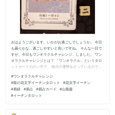
おはようございます。いかがお過ごしでしょうか。 今日
も曇りかな。過ごしやすいと良いですね。 そんな一日で
すが、今日もワンオラクルチャレンジ、しました。 ワン
オラクルチャレンジとは？ 「ワンオラクル」というタロ
ットカードの占い方で、 毎日の運勢を占っているので
「ワンオラクルチャレンジ」と名付けました！ イーチン
#
ワンオラクルチャレンジ
タロットカード（易占カード）「龍の花文字I-
#
龍の花文字イーチンタロット
#
花文字イーチン
ChingTarot」で毎朝占ってます。 下の写真が本日実際に
#
易経
#
易占
#
易占カード
#
山風蠱
占ったカードです。 本日は山風蠱（さんぷうこ）二爻で
#
イーチンタロット
した。 イメージワード：問題を一掃せよ 蠱（こ）は「腐
敗・問題・ほころび」。 二爻は“問題の核心が表に出
る”位置。 今日は、 目を…