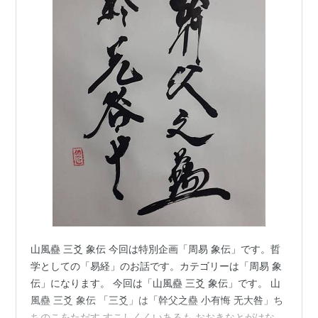
山風蠱 三爻 象伝 今回は特別企画「周易 象伝」です。哲
学としての「易経」のお話です。カテゴリーは「周易 象
伝」になります。 今回は「山風蠱 三爻 象伝」です。 山
風蠱 三爻 象伝 「三爻」は「幹父之蠱 小有悔 无大咎」ち
ちのこをただす すこしくくいあるも おおきなとがはな