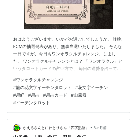
おはようございます。いかがお過ごしでしょうか。 昨晩
FCMの抽選発表があり、無事当選いたしました。 そんな
一日ですが、今日もワンオラクルチャレンジ、しまし
た。 ワンオラクルチャレンジとは？ 「ワンオラクル」と
いうタロットカードの占い方で、 毎日の運勢を占ってい
るので「ワンオラクルチャレンジ」と名付けました！ イ
#
ワンオラクルチャレンジ
ーチンタロットカード（易占カード）「龍の花文字I-
#
龍の花文字イーチンタロット
#
花文字イーチン
ChingTarot」で毎朝占ってます。 下の写真が本日実際に
#
易経
#
易占
#
易占カード
#
山風蠱
占ったカードです。 本日は山風蠱（さんぷうこ）二爻で
#
イーチンタロット
した。 イメージワード：問題を一掃せよ 蠱は「腐敗・停
滞・ほころび」。 二爻は、その核心に手を入れる位置。
今日は、見て見ぬ…
•
かえるさんとにわとりさん「四字熟語」
8ヶ月前