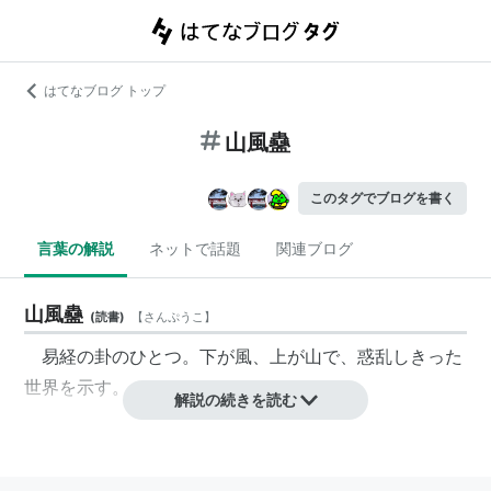
はてなブログ トップ
山風蠱
このタグでブログを書く
言葉の解説
ネットで話題
関連ブログ
山風蠱
(
読書
)
【
さんぷうこ
】
易経の卦のひとつ。下が風、上が山で、惑乱しきった
世界を示す。
解説の続きを読む