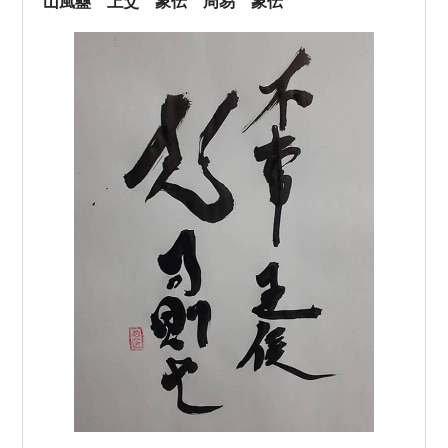
山風蠱 上爻 象伝 周易 象伝