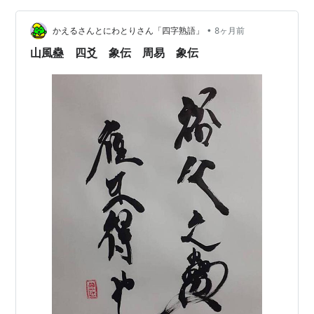
りますが、しっかりと立ち向かうことで「陽」の力のあ
•
る「二爻」が支えてくれるので「誉あり」なのです。
かえるさんとにわとりさん「四字熟語」
8ヶ月前
「五爻」は「中」を得ていますし、「上爻」に比してい
山風蠱 四爻 象伝 周易 象伝
ますからね。 な…