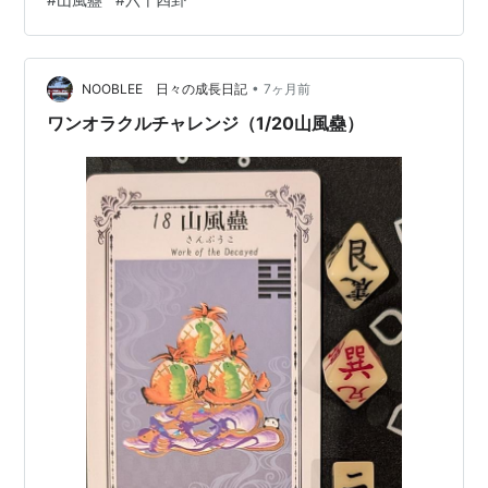
風蠱 蠱。元亨。利渉大川。先甲三日。後甲三日。 蠱は、
元いに亨る。大川を渉るに利あり。甲に先だつこと三
日。甲に後れること三日。 ekilife.hatenadiary.com 上卦
•
が艮で山、止まる形。 下卦が巽で風、柔らかく吹き渡る
NOOBLEE 日々の成長日記
7ヶ月前
様子。 大きな山の麓を…
ワンオラクルチャレンジ（1/20山風蠱）