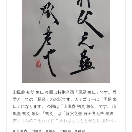
山風蠱 初爻 象伝 今回は特別企画「周易 象伝」です。哲
学としての「易経」のお話です。カテゴリーは「周易 象
伝」になります。 今回は「山風蠱 初爻 象伝」です。 山
風蠱 初爻 象伝 「初爻」は「幹父之蠱 有子考无咎 厲終
吉」ちちのこをただす こあればちちもとがなし あやうけ
れどもついにきち。 象伝では「象曰 幹父之蠱 意承考
#
山風蠱
#
初爻
#
象伝
#
周易
#
易経