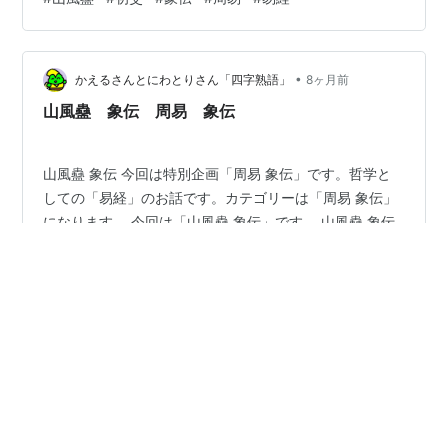
也」しょういわく ちちのこをただす こころちちにうくな
り。 簡単に言うと、父の失敗を受け継いで正す、イメー
ジです。 そりゃ、大変だね。 ただ、「父」というのは厳
•
密にはご先祖様ですから、無意識の意味もあります。で
かえるさんとにわとりさん「四字熟語」
8ヶ月前
すから、自分の無意識が望んで行ったことを簡単に諦め
山風蠱 象伝 周易 象伝
ず実現化しよう…
山風蠱 象伝 今回は特別企画「周易 象伝」です。哲学と
しての「易経」のお話です。カテゴリーは「周易 象伝」
になります。 今回は「山風蠱 象伝」です。 山風蠱 象伝
卦辞は「蠱 元亨 利渉大川 先甲三日 後甲三日」こはおお
いにとおる たいせんをわたるによろし こうにさきだつこ
とみっか こうにおくれることみっか。 象伝では「象曰
#
山風蠱
#
象伝
#
卦辞
#
周易
#
易経
山下有風 蠱 君子以振民育德」しょういわく さんかにか
ぜあるはこなり くんしもってたみをすくいとくをやしな
う。 本を見ると「年上の女に騙される」とか書いてあっ
•
たけど。 間違いではないですが、読み方としてはあまり
NOOBLEE 日々の成長日記
9ヶ月前
にも狭すぎます、あくまでも一例です、「年上の女」は
ワンオラクルチャレンジ（11/9山風蠱）
「以前からの…