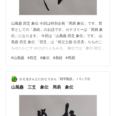
山風蠱 四爻 象伝 今回は特別企画「周易 象伝」です。哲
学としての「易経」のお話です。カテゴリーは「周易 象
伝」になります。 今回は「山風蠱 四爻 象伝」です。 山
風蠱 四爻 象伝 「四爻」は「裕父之蠱 往見吝」ちちのこ
をゆたかにす ゆけばりんをみる。 象伝では「象曰 裕父
之蠱 往未得也」しょういわく ちちのこをゆたかにす ゆ
#
山風蠱
#
四爻
#
象伝
#
易経
#
周易
かんとしていまだえざるなし。 卦辞では行けば吝をり
る、象伝では、未だ得ざるなり、なんだね。 「父」は
「自分の無意識が本当にやりたいこと」でもあります、
•
その妖精的な比喩的な意味での「蟲」です。 え。「蟲」
かえるさんとにわとりさん「四字熟語」
8ヶ月前
は面倒ごとや困ることじゃないの？ だって、願望が高く
山風蠱 三爻 象伝 周易 象伝
なるほど困りごとは…