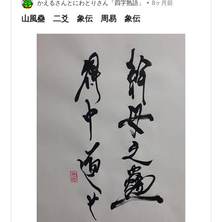
•
かえるさんとにわとりさん「四字熟語」
8ヶ月前
山風蠱 二爻 象伝 周易 象伝