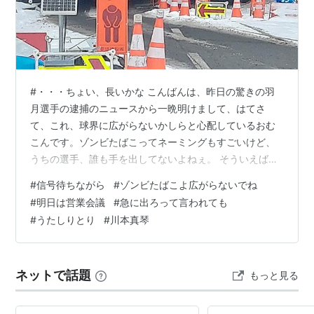
をなされたお相手の方、ご家族、知人の方に心よ
りお見舞い申し上げます。わたしの方に大きな過
失がありこのような事態になったと思っておりま
す。この場をお借りしまして、改めてお詫び申し
上げます。
#・・・ちょい、長いかな こんばんは、昨日の驚きの羽
月選手の逮捕のニュースから一晩明けまして、はてさ
て、これ、球界に広がらないかしらと心配しているおむ
Discography
こんです。ゾンビたばこってネーミングもすごいけど、
うちの選手、誰も手を出してないよねぇ。 そういえば、
Single
明日は今年初の営業会議。新しい親分のもとでは初なの
1996/05/02 愛の才能（
asin:B00005G9ML
）
#
信号待ちながら
#
ゾンビたばこよ広がらないでね
で、今後を含めてどうなるかは出たとこ勝負な要素が多
1996/10/02 DNA（
asin:B00005G9OD
）
#
明日は営業会議
#
急に出ろって言われても
いけど、とりあえず準備はそれなりにしてありますが。
1997/03/21 1/2（
asin:B00005G9QI
）
#
うたしりとり
#
川本真琴
それよりも、今年から、出席しなくちゃいけない社内の
1998/04/01 桜（
asin:B00005G9UB
）
会議が増えるのは聞いていたんだけど、明日ある、出席
1999/04/01 ピカピカ（
asin:B00000JD15
）
するように言われたのとは別の会議に「出れる？」って
ネットで話題
もっと見る
聞かれて、いやいや段取りしてませんで、それはさす…
2000/01/21 微熱（
asin:B00005G30P
）
2000/04/26 fragile（
asin:B00005G321
）