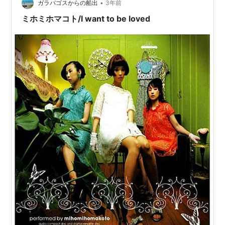
•
がほんと過ごしやすいです。 賃貸なので雪かきも大家さ
ガラパゴスからの船出
3年前
んがやってくれるので、もう一生賃貸でいいです。 お金
ミホミホマコト/I want to be loved
があっても家は買わないですね。…