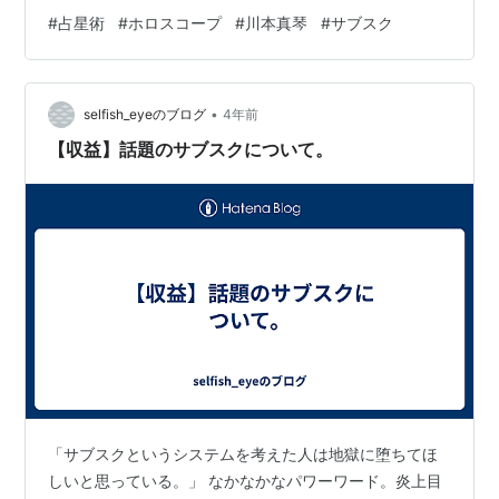
か…。 news.yahoo.co.jp 個人的には岡村ちゃんの元カノ
#
占星術
#
ホロスコープ
#
川本真琴
#
サブスク
（噂）って事とか『愛の才能』が好きなんで、割と好き
サイドのかたなんですよね、私の中で。 という事で何と
なく気になったので、ホロを見させてもらう事に。＊出
•
生時間がわからないので、ハウスとアセンダントは考慮
selfish_eyeのブログ
4年前
せず見ていきます。 おお、これは割と納得というか…。
【収益】話題のサブスクについて。
3天体が水瓶座にあるので…
「サブスクというシステムを考えた人は地獄に堕ちてほ
しいと思っている。」 なかなかなパワーワード。炎上目