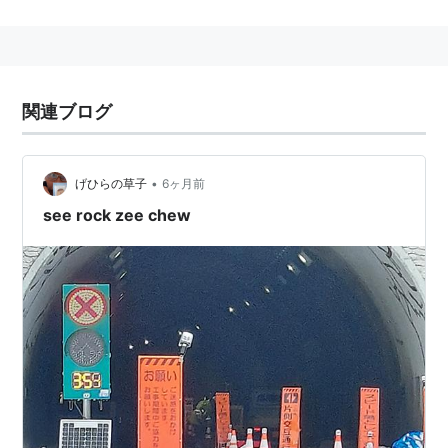
女子短期大学音楽科ピアノ科卒業。本名、川本和代。
「ソニーミュージックSDオーディション」をきっかけ
にメジャーデビュー。
デビュー曲『愛の才能』は岡村靖幸がプロデュースした
関連ブログ
ことで話題を呼んだ。
以降は石川鉄男がプロデュースを手がけ、作詞・作曲を
•
川本自身が担当。
げひらの草子
6ヶ月前
see rock zee chew
2001年発表のシングル『ブロッサム』以降リリースが
なかったが、2006年、ユニット
ミホミホマコト
でデビ
ュー。
2011年11月、交通事故に遭っていたことを自身の
Twitterで報告した。
本人より追記：先ほどスタッフよりツイットした
件に関して、改めましてこの事故により、お怪我