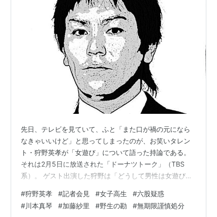
先日、テレビを見ていて、ふと「また口が禍の元になら
なきゃいいけど」と思ってしまったのが、お笑いタレン
ト・狩野英孝が「女遊び」について語った持論である。
それは2月5日に放送された「ドーナツトーク」（TBS
系）。 ゲスト出演した狩野は「どうして男性は女遊びを
隠すことができないのか」との問いに「僕の場合は隠し
#
狩野英孝
#
記者会見
#
女子高生
#
六股疑惑
ているつもりだけど、全部バレちゃった」としたもの
#
川本真琴
#
加藤紗里
#
野生の勘
#
無期限謹慎処分
の、「治ります、マジで。完治するんですよ」。 その方