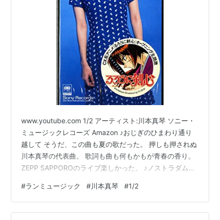
www.youtube.com 1/2 アーティスト:川本真琴 ソニー・
ミュージックレコーズ Amazon ♪おじぎのひまわり通り
越して そうだ、この曲も夏の歌だった。 押しも押されぬ
川本真琴の代表曲。 歌詞も曲も何もかもが青春の香り。
ZEPP SAPPOROのライブ楽しかった。 ♪ノストラダムス
が予言って今の子には通じないのだろうな。 それにして
#
ランミュージック
#
川本真琴
#
1/2
もるろうに剣心のオープニングってどんな感じだったん
だろう？ 内容と曲のイメージが合わないのですが。