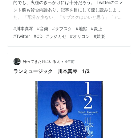
的でも、火種のきっかけには十分だろう。 Twitterのコメ
ント欄も賛否両論あり、記事を目にして流し読みしまし
た。 「配分が少ない」「サブスクはいいと思う」「アー
ティストが守られるべき」 意見が全くのゼロではないに
#
川本真琴
#
音楽
#
サブスク
#
地獄
#
炎上
しろ、 「CD時代の収入は客観的に見てどうなのか」
#
Twitter
#
CD
#
ラジカセ
#
オリコン
#
娯楽
が、見えない前提で、まったく議論にすらならないと感
じる。 私自身も音楽を好み、アルコールを嗜みつつ浸る
ことも多い。 私は音楽が好きだ。 数組のアーティストに
関しては日本一聞いてるであろう自負がある程には。 私
•
帰ってきた月にいる犬
4年前
自身、音楽を奏でることは…
ランミュージック 川本真琴 1/2