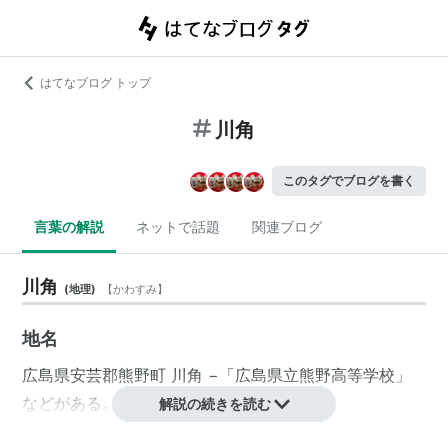
はてなブログ トップ
川角
このタグでブログを書く
言葉の解説
ネットで話題
関連ブログ
川角
(
地理
)
【
かわすみ
】
地名
広島県
安芸郡
熊野町
川角
−「
広島県立熊野高等学校
」
などがある。
解説の続きを読む