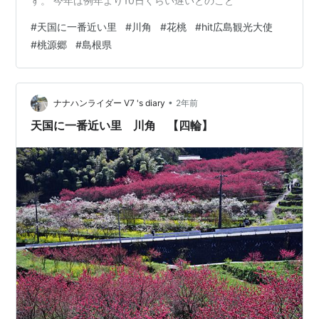
す。 今年は例年より10日くらい遅いとのこと
#
天国に一番近い里
#
川角
#
花桃
#
hit広島観光大使
#
桃源郷
#
島根県
•
ナナハンライダー V7 's diary
2年前
天国に一番近い里 川角 【四輪】