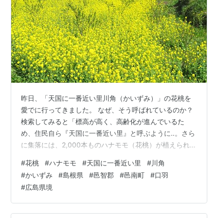
昨日、「天国に一番近い里川角（かいずみ）」の花桃を
愛でに行ってきました。 なぜ、そう呼ばれているのか？
検索してみると「標高が高く、高齢化が進んでいるた
め、住民自ら『天国に一番近い里』と呼ぶように‥。さら
に集落には、2,000本ものハナモモ（花桃）が植えられ、
‥その美しい花々は、まさに桃源郷のような風景を作り出
#
花桃
#
ハナモモ
#
天国に一番近い里
#
川角
し、より『天国に一番近い』ような印象を与えていま
#
かいずみ
#
島根県
#
邑智郡
#
邑南町
#
口羽
す」と。 ここは、島根県邑智郡邑南町口羽の「川角（か
#
広島県境
いずみ）」集落です。広島県境が近い場所になります。
これから、数回に分けて「桃源郷のような風景」を、掲
載していきたいと思います。 ランキング参加中花のある