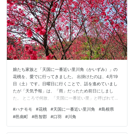
娘たち家族と「天国に一番近い里川角（かいずみ）」の
花桃を、愛でに行ってきました。 出掛けたのは、4月19
日（土）です。日曜日に行くことで、話を進めていまし
たが「天気予報」は、「雨」だったため前日にしまし
た。 ところで何故、「天国に一番近い里」と呼ばれてい
るのか？ 検索してみると 「標高が高く、高齢化が進んで
#
ハナモモ
#
花桃
#
天国に一番近い里川角
#
島根県
いるため、住民自ら『天国に一番近い里』と呼ぶよう
#
邑南町
#
邑智郡
#
口羽
#
川角
に‥。さらに集落には、2,000本ものハナモモ（花桃）が
植えられ、‥その美しい花々は、まさに桃源郷のような風
景を作り出し、より『天国に一番近い』ような印象を与