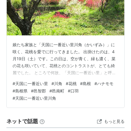
娘たち家族と「天国に一番近い里川角（かいずみ）」に
咲く、花桃を愛でに行ってきました。 出掛けたのは、4
月19日（土）です。この日は、空が青く、緑も濃く、菜
の花も咲いていて、花桃とのコントラストが、とても綺
麗でした。 ところで何故、「天国に一番近い里」と呼ば
れているのか？ 検索してみると 「標高が高く、高齢化が
#
天国に一番近い里
#
川角
#
花桃
#
島根
#
ハナモモ
進んでいるため、住民自ら『天国に一番近い里』と呼ぶ
#
島根県
#
邑智郡
#
邑南町
#
口羽
ように‥。さらに集落には、2,000本ものハナモモ（花
#
天国に一番近い里川角
桃）が植えられ、‥その美しい花々は、まさに桃源郷のよ
うな風景を作り出し、より『天国に一番近い』ような印
象を与えています」と‥。 ここは、島根県邑智郡邑南町
ネットで話題
もっと見る
口羽の「川角（かいずみ）」という…