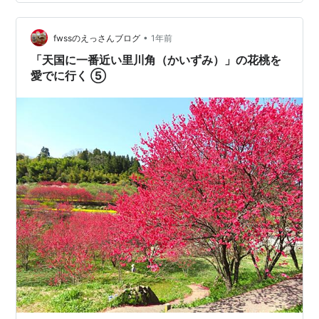
うな風景を作り出し、より『天国に一番近い』ような印
象を与えています」と‥。 ここは、島根県邑智郡邑南町
口羽の「川角（かいずみ）」という…
•
fwssのえっさんブログ
1年前
「天国に一番近い里川角（かいずみ）」の花桃を
愛でに行く ⑤