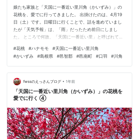
娘たち家族と「天国に一番近い里川角（かいずみ）」の
花桃を、愛でに行ってきました。 出掛けたのは、4月19
日（土）です。日曜日に行くことで、話を進めていまし
たが「天気予報」は、「雨」だったため前日にしまし
た。 ところで何故、「天国に一番近い里」と呼ばれてい
るのか？ 検索してみると 「標高が高く、高齢化が進んで
#
花桃
#
ハナモモ
#
天国に一番近い里川角
いるため、住民自ら『天国に一番近い里』と呼ぶよう
#
かいずみ
#
島根県
#
邑智郡
#
邑南町
#
口羽
#
川角
に‥。さらに集落には、2,000本ものハナモモ（花桃）が
植えられ、‥その美しい花々は、まさに桃源郷のような風
景を作り出し、より『天国に一番近い』ような印象を与
えています」と‥。 ここは、島根県邑智郡邑南町口羽の
•
fwssのえっさんブログ
1年前
「川角（かいずみ）」という集落です…
「天国に一番近い里川角（かいずみ）」の花桃を
愛でに行く ④