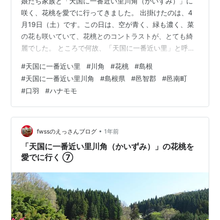
娘たち家族と「天国に一番近い里川角（かいずみ）」に
咲く、花桃を愛でに行ってきました。 出掛けたのは、4
月19日（土）です。この日は、空が青く、緑も濃く、菜
の花も咲いていて、花桃とのコントラストが、とても綺
麗でした。 ところで何故、「天国に一番近い里」と呼ば
れているのか？ 検索してみると 「標高が高く、高齢化が
#
天国に一番近い里
#
川角
#
花桃
#
島根
進んでいるため、住民自ら『天国に一番近い里』と呼ぶ
#
天国に一番近い里川角
#
島根県
#
邑智郡
#
邑南町
ように‥。さらに集落には、2,000本ものハナモモ（花
#
口羽
#
ハナモモ
桃）が植えられ、‥その美しい花々は、まさに桃源郷のよ
うな風景を作り出し、より『天国に一番近い』ような印
象を与えています」と‥。 ここは、島根県邑智郡邑南町
口羽の「川角（かいずみ）」という…
•
fwssのえっさんブログ
1年前
「天国に一番近い里川角（かいずみ）」の花桃を
愛でに行く ⑦