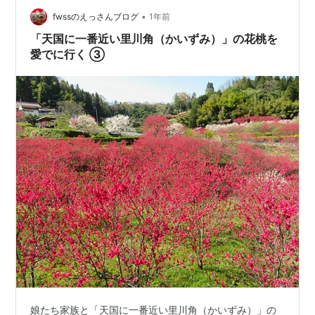
えています」と‥。 ここは、島根県邑智郡邑南町口羽の
•
fwssのえっさんブログ
1年前
「川角（かいずみ）」という集落です…
「天国に一番近い里川角（かいずみ）」の花桃を
愛でに行く ③
娘たち家族と「天国に一番近い里川角（かいずみ）」の