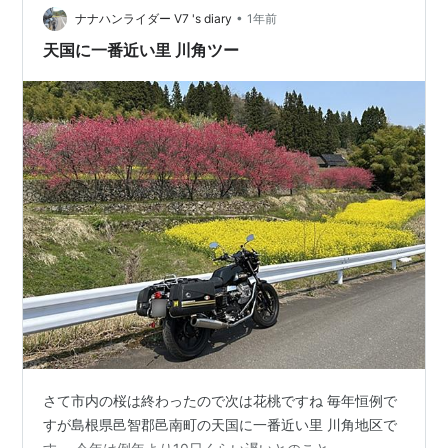
風景 ランキング参加中写真・カメラ
•
ナナハンライダー V7 's diary
1年前
天国に一番近い里 川角ツー
さて市内の桜は終わったので次は花桃ですね 毎年恒例で
すが島根県邑智郡邑南町の天国に一番近い里 川角地区で