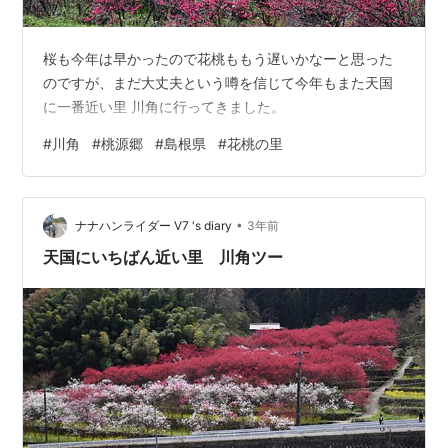
桜も今年は早かったので花桃ももう遅いかなーと思った
のですが、まだ大丈夫という噂を信じて今年もまた天国
に一番近い里 川角に行ってきました。
#
川角
#
桃源郷
#
島根県
#
花桃の里
•
ナナハンライダー V7 's diary
3年前
天国にいちばん近い里 川角ツー