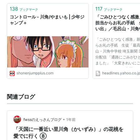
138
117
ブックマーク
ブックマーク
コントロール - 川角/やまいも | 少年ジ
「ごみひとつなく感激
ャンプ＋
担当からお礼の手紙 
い出」／毛呂山・川角
聞） - Yahoo!ニュー
「ごみひとつなく感激」
らお礼の手紙 生徒「最
山・川角中学校 埼玉新聞 3月
分配信 「通路にごみがひ
ました」「大変きれいに
した」―。こんな文面の
shonenjumpplus.com
headlines.yahoo.co.j
旬、毛呂山町立川角中学
生徒数３６９人）...
関連ブログ
•
fwssのえっさんブログ
1年前
「天国に一番近い里川角（かいずみ）」の花桃を
愛でに行く ⑧