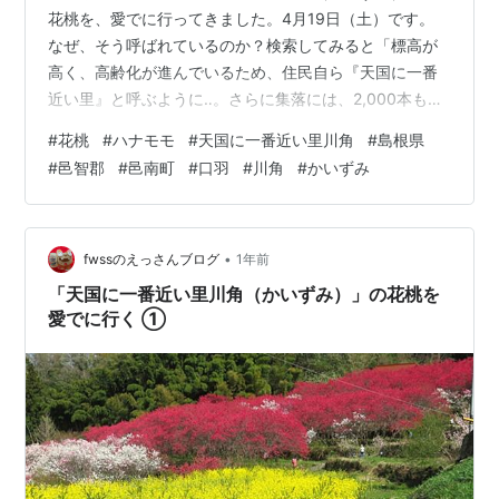
花桃を、愛でに行ってきました。4月19日（土）です。
なぜ、そう呼ばれているのか？検索してみると「標高が
高く、高齢化が進んでいるため、住民自ら『天国に一番
近い里』と呼ぶように‥。さらに集落には、2,000本もの
ハナモモ（花桃）が植えられ、‥その美しい花々は、まさ
#
花桃
#
ハナモモ
#
天国に一番近い里川角
#
島根県
に桃源郷のような風景を作り出し、より『天国に一番近
#
邑智郡
#
邑南町
#
口羽
#
川角
#
かいずみ
い』ような印象を与えています」と‥。ここは、島根県邑
智郡邑南町口羽の「川角（かいずみ）」という集落で
す。 この「桃源郷のような風景」のアップは、今回で
③ 回目になります。「桃源郷」が、ちょっと気になっ
•
fwssのえっさんブログ
1年前
て、これも検索してみました。「桃源郷…
「天国に一番近い里川角（かいずみ）」の花桃を
愛でに行く ①