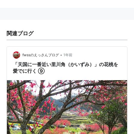
川角
(
地理
)
【
かわかど
】
地名
愛知県
北設楽郡
東栄町
川角
関連ブログ
•
fwssのえっさんブログ
1年前
「天国に一番近い里川角（かいずみ）」の花桃を
愛でに行く ⑨