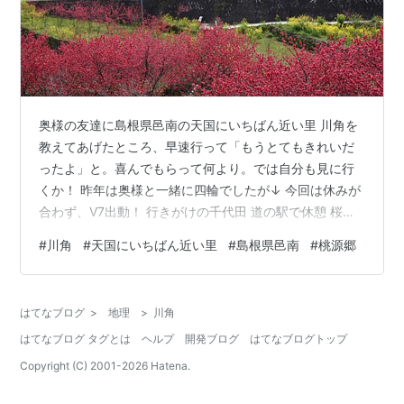
奥様の友達に島根県邑南の天国にいちばん近い里 川角を
教えてあげたところ、早速行って「もうとてもきれいだ
ったよ」と。喜んでもらって何より。では自分も見に行
くか！ 昨年は奥様と一緒に四輪でしたが↓ 今回は休みが
合わず、V7出動！ 行きがけの千代田 道の駅で休憩 桜咲
いてる～
#
川角
#
天国にいちばん近い里
#
島根県邑南
#
桃源郷
はてなブログ
>
地理
>
川角
はてなブログ タグとは
ヘルプ
開発ブログ
はてなブログトップ
Copyright (C) 2001-
2026
Hatena.