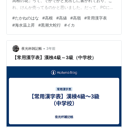
高根の花」って、でかでかと見出しに書かれており、こ
れ、けんか売ってるのかと思いました。だって、PCに
「たかねのはな」と打ち込んで変換すると「高嶺の花」
#
たかねのはな
#
高根
#
高値
#
高嶺
#
常用漢字表
にしかなりません。なのに、なぜか、新聞業界では「高
#
海水温上昇
#
黒潮大蛇行
#
イカ
根」を使うというのです。もう一度書きます。これ、け
んか売ってるのかと思いました。確かに「嶺」は常用漢
字表に載っていませんが、ナントカ審議会に媚びを売る
必要などないはずの新聞社が「表外字は使わない」とい
•
夜光杯雑記帳
3年前
う、法的根拠に乏しいルールを、自主的に…
【常用漢字表】漢検4級～3級（中学校）