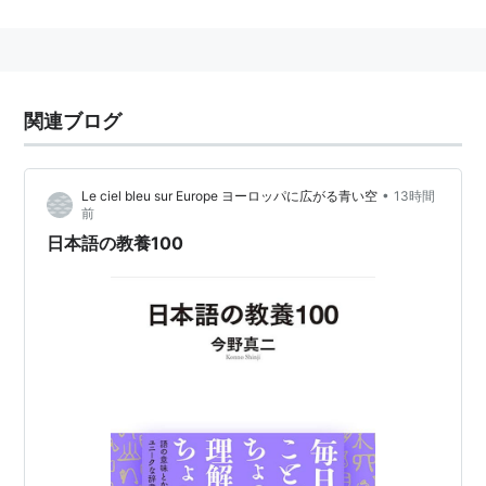
して「
現代仮名遣い
」の一部改正が行われた。
内閣告示第二号
関連ブログ
一般の社会生活において現代の
国語
を書き表す
ための漢字使用の目安を、次の表のように定め
る。
•
Le ciel bleu sur Europe ヨーロッパに広がる青い空
13時間
なお、昭和五十六年内閣告示第一号は、廃止す
前
る。
日本語の教養100
平成二十二年十一月三十日
内閣総理大臣
菅直人
以下、表 略
平成22年内閣訓令