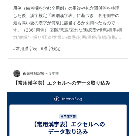
用例（備考欄を含む全用例）の重複や包含関係等を整理
した後、漢字検定「級別漢字表」に基づき、各用例中の
最も高い級の漢字が何級に該当するかを調べたもので
す。（2361用例） 哀願/悲哀/哀れな話/恋愛/憎悪/握手/握
力/掌握/一握り/圧迫/客扱い/暗愚/範囲/医療/依頼/依拠/依
然/帰依/威力/威圧/示威/為政者/行為/作為/為替/奇異/偉
#
常用漢字表
#
漢字検定
大/偉人/偉観/偉ぶる/違反/違法/相違/間違う/見違える/維
持/維新/慰安/慰問/慰労/慰む/遺棄/緯度/北緯/経緯/一般/
壱万円/里芋/焼き芋/陰気/陰性/光陰/日陰/陰る/隠居/隠語/
•
雲隠れ/羽翼/羽飾り/霧雨/英雄/栄枯/繁栄/陣営/詠嘆/詠草/
夜光杯雑記帳
3年前
朗詠/詠…
【常用漢字表】エクセルへのデータ取り込み