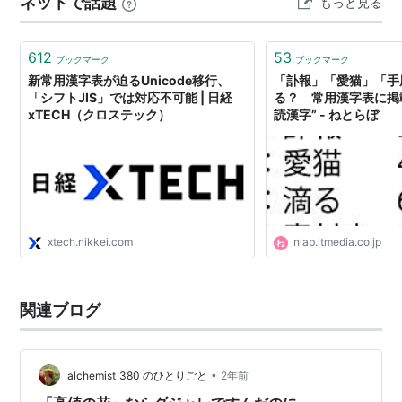
ネットで話題
以下、別紙 略
もっと見る
ぶんあったがはっきりしない。 ・ワ行のウは存在してい
た形跡がない。 ・ワ行のヰとヱは確実…
昭和56年内閣告示
612
53
ブックマーク
ブックマーク
新常用漢字表が迫るUnicode移行、
「訃報」「愛猫」「手
1981年（昭和56年）10月、「一般の社会生活で用いる
「シフトJIS」では対応不可能 | 日経
る？ 常用漢字表に掲
場合の、効率的で共通性の高い漢字を収め、分かりやす
xTECH（クロステック）
読漢字” - ねとらぼ
く通じやすい文章を書き表すための漢字使用の目安」と
して告示された漢字の一覧。コンピュータで用いられる
漢字もこれに則って決定されている。
xtech.nikkei.com
nlab.itmedia.co.jp
関連ブログ
•
alchemist_380 のひとりごと
2年前