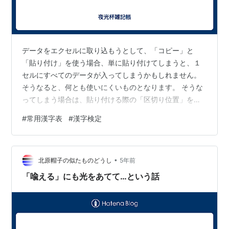
データをエクセルに取り込もうとして、「コピー」と
「貼り付け」を使う場合、単に貼り付けてしまうと、１
セルにすべてのデータが入ってしまうかもしれません。
そうなると、何とも使いにくいものとなります。 そうな
ってしまう場合は、貼り付ける際の「区切り位置」を変
更します。用例と用例の間は「/」で区切っていますの
#
常用漢字表
#
漢字検定
で、「/」を区切り文字に指定すれば、１セルに１用例が
入ってくれます。 横方向ではなく縦方向の並びにしたい
場合は、縦横入れ替えをすればよいですね。
•
北原帽子の似たものどうし
5年前
「喩える」にも光をあてて…という話