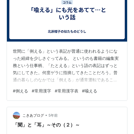
世間に「例える」という表記が普通に使われるようにな
った経緯を少しさぐってみる。 というのも書籍の編集実
務という仕事柄、「たとえる」という語の表記はずっと
気にしてきた。何度ゲラに指摘してきたことだろう。普
通の暮らしのなかでは「例える」が通常運転であること
は承知している。大人になってからも「学校では『例え
#
例える
#
常用漢字
#
常用漢字表
#
喩える
る』でしか習ってきてないよね」という声を耳にする。
確かにそうだよなあと思いをめぐらせつつ、これはどう
いうことなのだろうという疑問はいつもあった。 わたし
•
たちが使う漢字の読み方には音読みと訓読みがあり、こ
こきあブログ
5年前
れを音訓という。「新しい国語表記ハンドブック」（三
「聞」と「耳」～その（２）～
省堂）という本で例という漢字をみてみる。音読み…