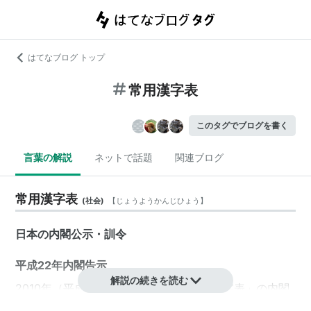
はてなブログ トップ
常用漢字表
このタグでブログを書く
言葉の解説
ネットで話題
関連ブログ
常用漢字表
(
社会
)
【
じょうようかんじひょう
】
日本の
内閣公示
・
訓令
平成22年内閣告示
解説の続きを読む
2010年（平成22年）11月30日、「
常用漢字表
」の内閣
告示に伴い、同日付けで「平成22年内閣告示第4号」と