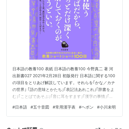
内閣訓令第1号
各
行政機関
公用文における漢字使用等について
政府は、本日、内閣告示第2号をもって、「
常用
漢字表
」を告示した。
日本語の教養100 表紙 日本語の教養100 今野真二 著 河
今後、各
行政機関
が作成する
公用文
における漢
出新書027 2021年2月28日 初版発行 日本語に関する100
字使用等については、別紙によるものとする。
の項目をとりあげ解説しています。それらを｢かな／カナ
なお、昭和56年内閣訓令第1号は、廃止する。
の世界｣ ｢語の意味とかたち｣｢表記法あれこれ｣｢辞書をよ
む｣｢ことばであそぶ｣｢音に耳をすます｣｢漢字の事情｣｢こ
平成22年11月30日
とわざや四字熟語｣｢詩のことば｣の９つのジャンルに分け
#
日本語
#
五十音図
#
常用漢字表
#
ヘボン
#
小川未明
ています。 五十音図 実際には四十五音しか示されていな
内閣総理大臣
菅直人
い。 ・ヤ行のエは存在していたが、仮名ができあがる(九
世紀末頃)前に音がなくなってしまった。 ・ヤ行のイはた