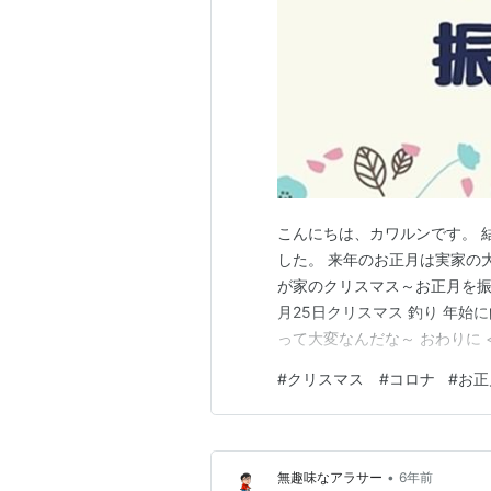
こんにちは、カワルンです。 
した。 来年のお正月は実家の
が家のクリスマス～お正月を振り
月25日クリスマス 釣り 年始
って大変なんだな～ おわりに 
ヴ 今年はイベントもなく、自
#
クリスマス #コロナ
#
お正
ハメを外しすぎないようにしな
いたので、子ども達にお…
•
無趣味なアラサー
6年前