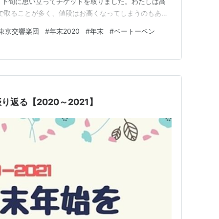
月下旬に思い立ってチケットを取りました。わたしは高
で取ることが多く、値段はお高くなってしまうのもあっ
「この一年よくがんばった自分へのご褒美」ということ
東京交響楽団
#
年末2020
#
年末
#
ベートーベン
ろから、第九に行った友人知人たちの声がちらほら聞こ…
ト
返る【2020～2021】