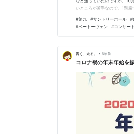
など迷っていたのですが、10
いところが苦手なので、1階席
て、迷っていたのです。 でも
#
第九
#
サントリーホール
#
で決めました。 12月中旬ご
#
ベートーヴェン
#
コンサー
•
書く、走る。
6年前
コロナ禍の年末年始を振り