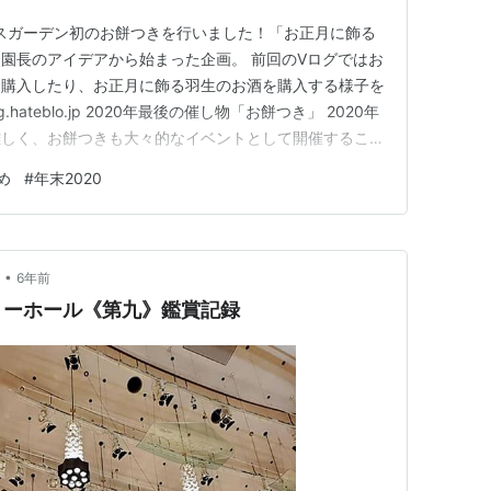
ースガーデン初のお餅つきを行いました！「お正月に飾る
園長のアイデアから始まった企画。 前回のVログではお
を購入したり、お正月に飾る羽生のお酒を購入する様子を
og.hateblo.jp 2020年最後の催し物「お餅つき」 2020年
難しく、お餅つきも大々的なイベントとして開催すること
りのついでにちょっとだけお餅つきに参加いただけたら嬉
め
#
年末2020
タッフみんなで準備いたしました。当園インスタライブ
•
6年前
リーホール《第九》鑑賞記録