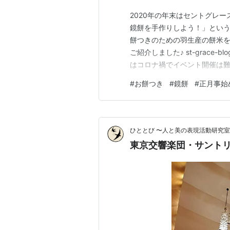
2020年の年末はセントグレ
鏡餅を手作りしよう！」という
餅つきのための羽生産の餅米
ご紹介しました♪ st-grace-bl
はコロナ禍でイベント開催は
はできませんでしたが、お参
#
お餅つき
#
鏡餅
#
正月事始
しいな♪と思いながら、霊園ス
のファンの方や…
ひととび 〜人と美の表現活動研究室
東京交響楽団・サント