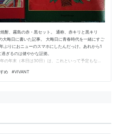
焼酎、霧島の赤・黒セット。 通称、赤キリと黒キリ
1年前の大晦日に書いた記事。 大晦日に青春時代を一緒にすご
4年ぶりにおニューのスマホにしたんだっけ。あれから1
に過ぎるのは健やかな証拠。
og.com 今年の年末（本日は30日）は、これといって予定もなく
、たまには珍しく月ごとに体験したエンタメで、振り返っ
すすめ
#
VIVANT
録魔だったようです私。 ＊1月＊ 【韓ドラ】 ・SKYキ
の記…