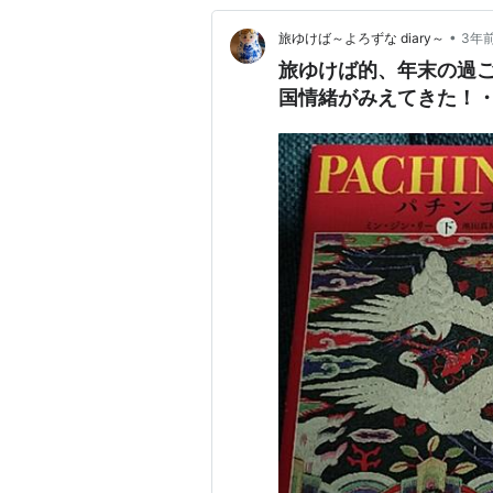
•
旅ゆけば～よろずな diary～
3年
旅ゆけば的、年末の過ご
国情緒がみえてきた！