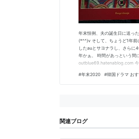
年末恒例、夫の誕生日に送った
(*^^)v そして、ちょうど
したauとサヨナラし、さらに
年かぁ。 時間があっという間
outblue69.hatenabl
のんびりと過ごしているので
#
年末2020
#
韓国ドラマ お
てみました。 →めっっちゃ、記
ャッスル ・ある春の夜に ⇩こ
関連ブログ