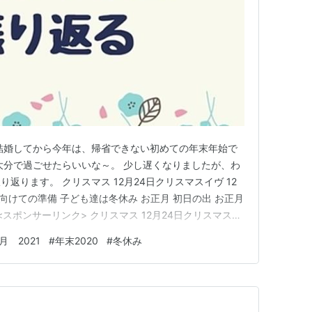
結婚してから今年は、帰省できない初めての年末年始で
大分で過ごせたらいいな～。 少し遅くなりましたが、わ
返ります。 クリスマス 12月24日クリスマスイヴ 12
に向けての準備 子ども達は冬休み お正月 初日の出 お正月
<スポンサーリンク> クリスマス 12月24日クリスマスイ
宅で過ごすクリスマスイヴ。 明日もまだ学校があるから
月 2021
#
年末2020
#
冬休み
くちゃ。 子ども達の誕生日や結婚記念日でケーキが続