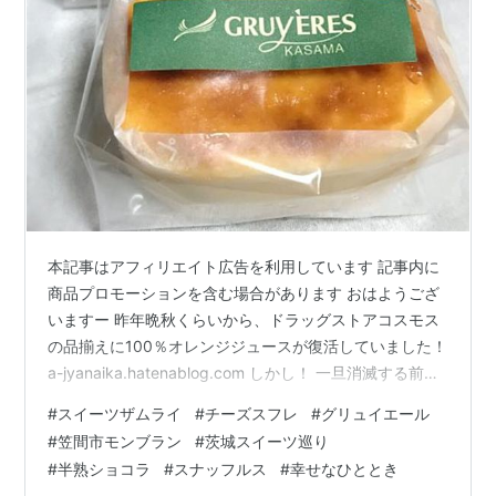
本記事はアフィリエイト広告を利用しています 記事内に
商品プロモーションを含む場合があります おはようござ
いますー 昨年晩秋くらいから、ドラッグストアコスモス
の品揃えに100％オレンジジュースが復活していました！
a-jyanaika.hatenablog.com しかし！ 一旦消滅する前は
199円だったオレンジジュースが･･実に50円も高くなっ
#
スイーツザムライ
#
チーズスフレ
#
グリュイエール
て復活していました（同じ商品）(;´･ω･) それでもまあ･･
#
笠間市モンブラン
#
茨城スイーツ巡り
400円がしする商品やスーパーからしたらリーズナブル
#
半熟ショコラ
#
スナッフルス
#
幸せなひととき
なので･･頻度は減りましたがちょいちょい復活買いして