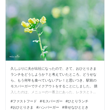
久しぶりに夫が出社になったので、さて、おひとりさま
ランチをどうしようか？と考えていたところ、どうせな
ら、もう何年も食べていないアレ！と思いつき、駅前の
モスバーガーでテイクアウトをすることにしました。 購
入したのは、メニューの一番上にあった、レタスとトマ
トが挟まっているシンプルなハンバーガーと、フレンチ
#
ファストフード
#
モスバーガー
#
ひとりランチ
フライのSサイズをそれぞれ単品で。店内で15分も待って
#
おひとりさま
#
ハンバーガー
#
幸せなひととき
いたでしょうか？紙袋に入って手渡されたそれを、胸の