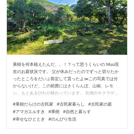
果樹を何本植えたんだ、、！？って思うくらいの Muu現
在のお庭状況です。 父が休みだったのでずっと切りたか
ったところをだいぶ剪定して貰ったよ✂️この写真では分
からないけど、この範囲にはさくらんぼ、山椒、レモ
ン、もとあるびわが植わっています。 右側のキクラゲの
生えてた木がモサモサになってたけどスッキリ全体左手
#
果樹だらけの古民家
#
古民家暮らし
#
古民家の庭
裏にはキンカン、スモークツリー、うめ、スモモ、真ん
#
アマガエルすき
#
果樹
#
自然と暮らす
中辺りにジューンベリー、など、、 裏の方 栗と、サルナ
#
幸せなひととき
#
のんびり生活
シ、もとある、文旦？に柿、植えたばかりのイチジクな
ど、、 元気ミント キラキラディル 植えて2日目だけど、