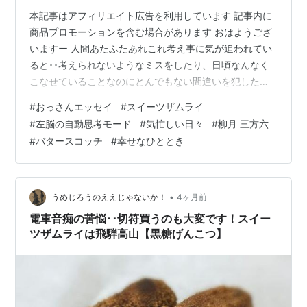
本記事はアフィリエイト広告を利用しています 記事内に
商品プロモーションを含む場合があります おはようござ
いますー 人間あたふたあれこれ考え事に気が追われてい
ると･･考えられないようなミスをしたり、日頃なんなく
こなせていることなのにとんでもない間違いを犯したり
しちゃうもんですね･･(~_~;) とんでもなく突貫工事な引
#
おっさんエッセイ
#
スイーツザムライ
っ越し以来･･どうにも落ち着かずケアレスミス連発のう
#
左脳の自動思考モード
#
気忙しい日々
#
柳月 三方六
めじろうです･･･(~_~;) 先日･･いつものようにジムに行っ
#
バタースコッチ
#
幸せなひととき
たんですが エクササイズを終えて帰りの着替えの時･･パ
ンツが無い！(ﾟДﾟ;)ｳﾗｱ おいおい！わしのパンツどうし
た？ ってお前以外に誰がどうこうすんねん！って話で
し…
•
うめじろうのええじゃないか！
4ヶ月前
電車音痴の苦悩･･切符買うのも大変です！スイー
ツザムライは飛騨高山【黒糖げんこつ】