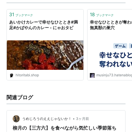
31
18
ブックマーク
ブックマーク
あいかけカレーで幸せなひととき#満
幸せなひとときが奪わ
足#かばやんのカレー - にゃおタビ
無真獣の巣穴
hitoritabi.shop
musinju73.hatenablo
関連ブログ
•
うめじろうのええじゃないか！
3ヶ月前
柳月の【三方六】を食べながら気忙しい季節落ち