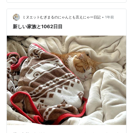
いるうめじろうです しかし朝の起き掛けに飲む100％オ
レンジジュースは･･美味しいですね…
•
ミヌエットむぎまるのにゃんとも言えにゃー日記
1年前
新しい家族と1062日目