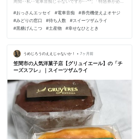
周知･･私･･電車音痴じゃないですか･･^^; 「特急券が必要
です」とか、座席指定があるとか、どこどこ駅から新幹
#
おっさんエッセイ
#
電車音痴
#
券売機使えよオヤジ
線に乗り換えてのその接続時間がどうで次何時の電車を
#
みどりの窓口
#
待ち人数
#
スイーツザムライ
取ればいいんだとか･･･ 最近ならフツーにスマホでやるの
#
黒糖げんこつ
#
土産物
#
幸せなひととき
がデフォなのかも知れませんが･･･ もうね･･そういうのが
絡むと私の脳はフリーズを起こし･･フリーズしてるとそ
れはそれでしんどいから寝ちゃうんですよね･･私の左脳
さん^^;…
•
うめじろうのええじゃないか！
7ヶ月前
笠間市の人気洋菓子店【グリュイエール】の「チ
ーズスフレ」｜スイーツザムライ