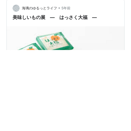
qa.com/___kargmarshmallow-qa.com 最後なので、しあ
•
わせそうなお題に決めました。これもまた人によって全
海璃のゆるっとライフ
5年前
然違った答えになると思うので、これを読んでくださっ
美味しいもの展 ― はっさく大福 ―
た方がいるので…
こんにちは。 海璃です。 ただただ美味しいものを挙げて
いくコーナーを作りました。 食べて美味しいと思ったも
のを定期的にご紹介していきます！！ 第一弾はこちら。