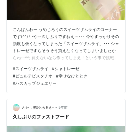
こんばんわー うめじろうのスイーツザムライのコーナー
です(^^) いや～久しぶりですねえ～･･･ 今やすっかりその
頻度も低くなってしまった「スイーツザムライ」･･･ シャ
トレーゼですらそうそう買えなくなってしまいましたか
らね･･^^; 買えないなら作ってしまえ！という事で挑戦し
たスイーツ作りも大事故を起こしてしまいましたし･･^^;
#
スイーツザムライ
#
シャトレーゼ
八方ふさがりとはこういう事を言うのでしょうか･･･笑 さ
#
ピュルテピスタチオ
#
幸せなひととき
て！久々のスイーツザムライは「シャトレーゼ」です！
#
ハスカップジュエリー
先日（というか先月･･･翻って言えば去年^^;･･）真野橙子
(id:tokotoko_blog)さんがご紹介されていた【ピュルテ ピ
スタチオ&スイートチョコ…
•
わたし歩記-あるき-
5年前
久しぶりのファストフード