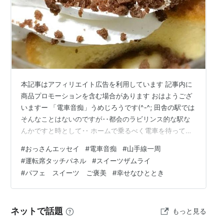
本記事はアフィリエイト広告を利用しています 記事内に
商品プロモーションを含む場合があります おはようござ
いますー 「電車音痴」うめじろうです(^-^; 田舎の駅では
そんなことはないのですが･･都会のラビリンス的な駅な
んかですと時として･･ ホームで乗るべく電車を待ってい
て･･自分としては「こっちから来てこっちに進んで行
#
おっさんエッセイ
#
電車音痴
#
山手線一周
く」という方向が逆の時ってありませんか^^;？ いざ電車
#
運転席タッチパネル
#
スイーツザムライ
に乗って（こっち側に）出発～、とか思ってたら逆方向
#
パフェ スイーツ ご褒美
#
幸せなひととき
にスウッと走り出すこととか(≡；ﾟдﾟ) そんな時おわっ！
って思いません^^;？ﾜﾀｼﾀﾞｹ? 自分の中の方位磁針が狂わ
されたような気分になって･･うろたえてしまいます･･(…
ネットで話題
もっと見る