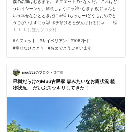
僕の名前はむぎまる。 ミヌエットの♂なんだ。 これはど
ういうシーンか、解説しようにゃ😼 (むぎまる)にゃんと
いう幸せなひとときだにゃ🐱 (もっちー)どうもおめでと
うございますにゃ🐱 ポチ頂けるとがんばれるにゃ！！😻
↓ ↓ ↓ にほんブログ村
#
ミヌエット
#
サイベリアン
#
1062日目
#
幸せなひととき
#
おめでとうございます
•
muu552のブログ
3年前
果樹だらけのMuu古民家 森みたいなお庭状況 植
物状況、 だいぶスッキリしてきた！