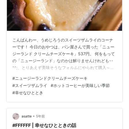
こんばんわー、うめじろうのスイーツザムライのコーナ
ーです！ 今日のおやつは、パン屋さんで買った「ニュー
ジーランド クリームチーズケーキ」537円。 何をもって
の「ニュージーランド」なのかは解りませんけれども･･
^^;、とりあえず美味そうなフォルムにやられて購入～笑
やっぱりね、スイーツザムライくらいになりますと、ス
#
ニュージーランドクリームチーズケーキ
イーツのキモは「キワ」だよね(#^.^#)笑！ キワが面白
#
スイーツザムライ
#
ホットコーヒーが美味しい季節
い、と、いつもタモリさんもおっしゃってますしね(^^)見
#
幸せなひととき
て下さいよ、この「角地」。もう、視覚だけで目の詰ま
ったサックサク感が分かるってもんじゃないですか～！
笑 いただきま～す♪ んんー！美味しい(#^.^#)♡ カタイ
ね！カタ…
•
asatte
5年前
#FFFFFF | 幸せなひとときの話