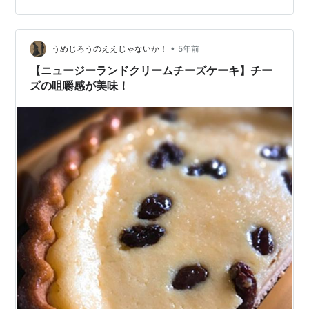
前に抱え、いそいそと持ち帰りました。 ハンバーガーを
包んでいる薄いペーパーをひらっひらっと前後に折り返
すと、「巧いこと押さえてないと、崩壊しちゃうぞ」と
•
うめじろうのええじゃないか！
5年前
言わんばかりのそれが顔を出しました。この”…
【ニュージーランドクリームチーズケーキ】チー
ズの咀嚼感が美味！