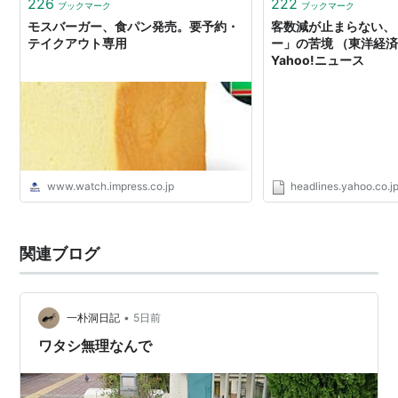
226
222
ブックマーク
ブックマーク
モスバーガー、食パン発売。要予約・
客数減が止まらない、
テイクアウト専用
ー」の苦境 （東洋経済
Yahoo!ニュース
www.watch.impress.co.jp
headlines.yahoo.co.j
関連ブログ
•
一朴洞日記
5日前
ワタシ無理なんで