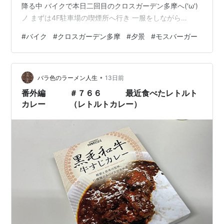
降る中 バイクで本日二回目のクロスガーデン多摩へ('ω')
ノ まずは4F駐車場の喫煙所へ行き 一服をしながら
(-。-)y-゜゜゜夕景を観て 見方によると（実はそんなこ
#
バイク
#
クロスガーデン多摩
#
夕景
#
モスバーガー
とないのだが）手が3本に見える猫を見て('ω') 1Fに下り
て モスバーガーのネットオーダーカウンターで商品を受
け取り 帰宅☆彡 おいしく食べました(*^。^*)
•
バラ色のラーメン人生
13日前
番外編 ＃７６６ 最近食べたレトルト
カレー （レトルトカレー）