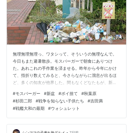
無理無理無理っ、ワタシって、そういうの無理なんで。
今日もまた避暑散歩。モスバーガーで朝食にありつけ
た。あれこれの手作業を済ませる。昨年から今年にかけ
て、指折り数えてみると、今さらながらに溜息が出るほ
ど、多くの知友が他界した。間もなくどなたもが、新盆
を迎える。旧い仕来りをお若いご遺族に押しつける気は
#
モスバーガー
#
新盆
#
ポイ捨て
#
秋葉原
ない。出しゃばらずに、これ見よがしにもならぬよう
#
杉田二郎
#
戦争を知らない子供たち
#
吉田満
に、私一個のやりかたとする。 作業を一段落させて、読
#
戦艦大和の最期
#
ウォシュレット
みかけ読書を進める。 躰が冷え切ったので、遊歩道を歩
く。公園の一部と見立てられて、両脇に植栽のある遊歩
道だ。一画に、ゴミが集められてあった。区による、ポ
イ捨て禁止の立札の足もとだ。どうやらあたりにポイ…
•
シンママの子連れ旅グルメ
7日前