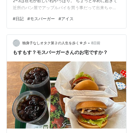
2~3は在宅が欲しいねやっぱり。 ちょっと早めに起きて
近所のパン屋でアップルパイを買う事だって出来ちゃ
う。現金全然持ってなくてサンドウィッチを買う事は叶
#
日記
#
モスバーガー
#
アイス
わなかったが、アップルパイも十分に美味しい。気持ち
が違うよ気持ちが。これだけ穏やかな気持ちになれるな
ら、仕事も頑張れるってもんだよ、ほんとに。 午前。適
•
当に働いております。家での作業って快適だな。腹の調
独身子なしオタク第２の人生を歩く☆彡
8日前
子がえぐ悪くても何の問題もない。最高。そしてTENGA
もすもす？モスバーガーさんのお宅ですか？
を午前の受け取りにしていたのでワクワクしなが…