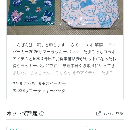
テリヤキバーガー
フレッシュバーガー
モスライスバーガー
ニッポンのバーガー 匠味
様々な店舗展開
こんばんは、流手と申します。 さて、ついに解禁！ モス
バーガー2026サマーラッキーバッグ。たまごっちコラボ
モスバーガーファクトリー
アイテムと5000円分のお食事補助券がセットになったお
MOSDO
得なラッキーバッグです。 早速本日引き取りにいってき
モスカフェ
（MOSCAFE）
ました。 じゃじゃん。 こちらがそのアイテム。 たまご
モスコ（MOSCO）
っちの保冷トートバッグ まめっちのメッシュポーチ くち
#
たまごっち
#
モスバーガー
ぱっちのひょっこりワッペンタオル たまごっちの丸型ケ
#
2026サマーラッキーバッグ
ース(2個セット） 専用袋 こちらに5000円分のお食事補
助券がついておりました。たまごっちのアイテムメイン
ではありましたが、モスバーガーも定期的に食べている
ネットで話題
もっと見る
のでありがたいですね。 10月31日までと期限があります
が、2,3回…