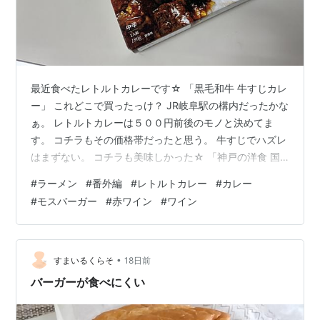
最近食べたレトルトカレーです☆ 「黒毛和牛 牛すじカレ
ー」 これどこで買ったっけ？ JR岐阜駅の構内だったかな
ぁ。 レトルトカレーは５００円前後のモノと決めてま
す。 コチラもその価格帯だったと思う。 牛すじでハズレ
はまずない。 コチラも美味しかった☆ 「神戸の洋食 国
産牛肉の１００年前のビーフカレー」 神戸の旧オリエン
#
ラーメン
#
番外編
#
レトルトカレー
#
カレー
タルホテルのレシピを再現☆ 中辛ですね。 コチラもJR
#
モスバーガー
#
赤ワイン
#
ワイン
岐阜で購入したと思う。 コチラもなかなか美味しかった
☆ レトルト系はトマトが効いたのが多いですが。 それは
まぁまぁ苦手。 苦手ってのは大袈裟かｗｗ 好みの問題だ
よね。 「北海道コーンたっぷりカレー」 コチラは岡崎の
•
すまいるくらそ
18日前
アウトレット…
バーガーが食べにくい