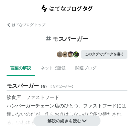
はてなブログ トップ
モスバーガー
このタグでブログを書く
言葉の解説
ネットで話題
関連ブログ
モスバーガー
(
食
)
【
もすばーがー
】
飲食店 ファストフード
ハンバーガーチェーン店のひとつ。ファストフードには
違いないのだが、作りおきはしないので多少待たされ
解説の続きを読む
る。いわゆるスローフード方式。
ライスバーガー類など、メニューもユニークなものが多