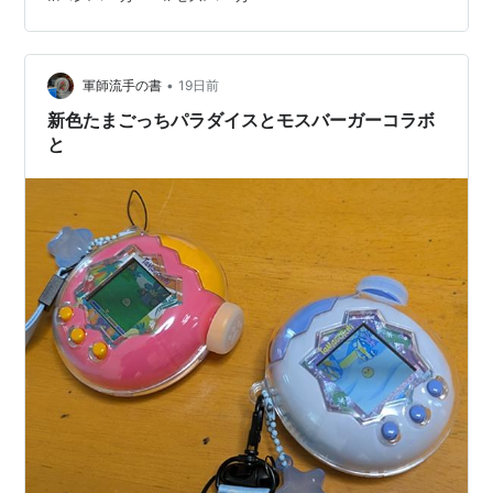
ぜーんぶ飛び出て もう、別々に食べるということに なっ
てしまいました☹️ 汚すぎて載せられないレベル。 お里が
知れる（何を今更ってやつだね）。 シニア、歯ももろく
•
なってることも 原因でしょうか。 にしても、うちの爺さ
軍師流手の書
19日前
んはマック大好きで 入れ歯だったけど上手に食べていた
新色たまごっちパラダイスとモスバーガーコラボ
わ。 口が大…
と