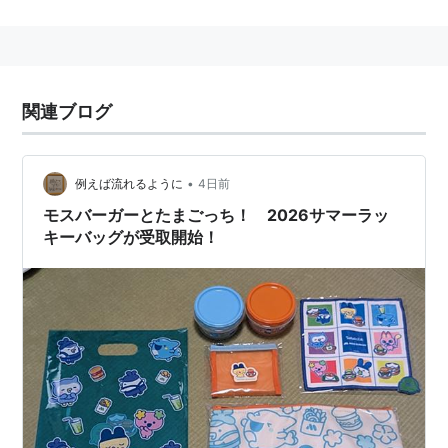
い。店内での飲食のときには、使い捨ての紙容器ではな
く陶器のカップを使うなど、独自の路線を歩む。
以前は、あえて立地の悪い路地裏に店舗を出す、通称
「二等地戦略」をとっていた。
関連ブログ
モス（MOS)の語源は現在ではMountain, Ocean, Sunの
頭文字となっているが、SがSkyだった時期もある。創
業当初はThe MOSt Delicious Hambergerの略だったそ
•
例えば流れるように
4日前
うだ。
モスバーガーとたまごっち！ 2026サマーラッ
キーバッグが受取開始！
株式会社モスフードサービス（東証1部 証券コード
8153）が運営。非外資系で、バックに大企業がいない
など、独立系ではあるが、業界二位のシェアを誇ってい
る。
代表的メニュー
モスバーガー