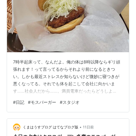
7時半起床って、なんだよ。俺の体は8時以降ならギリ頑
張れます！って言ってるからそれより前になるときつ
い。しかも最近ストレスか知らないけど微妙に寝つきが
悪くなってる。それでも体を起こして会社に向かいま
す……社会人だから……。満員電車だったらどうしよ
う！？ クソ暑い中ちょっと遠い駅まで歩いて、少しでも
#
日記
#
モスバーガー
#
スタジオ
電車に乗ってる時間を短くしようと画策。日傘があると
だいぶ違う。電車は普段に比べたら混んでる方だけど、ﾐ
ｯﾁﾐﾁで動けないってほどの混雑じゃなかったからなんと
•
かなった。糞尿も全然余裕でした。ビオフェルミン生活
くまはうすブログ はてなブログ版
11日前
は続けています。 やってくぞ！いつもと現場が違うとち