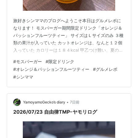
旅好きシンママのブログへようこそ本日はグルメレポに
なります！ モスバーガー期間限定ドリンク「オレンジ＆
パッションフルーツティー」 サイズはＬサイズのみ ３種
類の果汁が入っていた カットオレンジは、なんと１２個
入っていた カロリーは１８４kcal 甲乙つけ難い、夏のド
リンクは最高！ モスバーガー期間限定ドリンク「オレン
#
モスバーガー
#
限定ドリンク
ジ＆パッションフルーツティー」 娘と何気なくモスバー
#
オレンジ＆パッションフルーツティー
#
グルメレポ
ガーに行ったら。 期間限定ドリンクが始まっていた！ オ
#
シンママ
レンジ＆パッションフルーツティー！！！ レポしていき
ます( ^ω^ ) サイズはＬサイズのみ 二層になっています。
そしてカットされたオレンジが入っています！ オレンジ
が邪魔を…
•
YamoyamoGecko’s diary
7日前
2026/07/23 自由律TMP-ヤモリログ