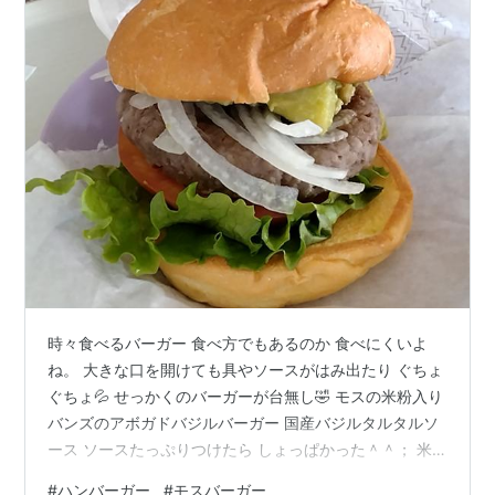
時々食べるバーガー 食べ方でもあるのか 食べにくいよ
ね。 大きな口を開けても具やソースがはみ出たり ぐちょ
ぐちょ💦 せっかくのバーガーが台無し🤣 モスの米粉入り
バンズのアボガドバジルバーガー 国産バジルタルタルソ
ース ソースたっぷりつけたら しょっぱかった＾＾； 米
粉のもっちりさがあるものの バンズがかためなので 具が
#
ハンバーガー
#
モスバーガー