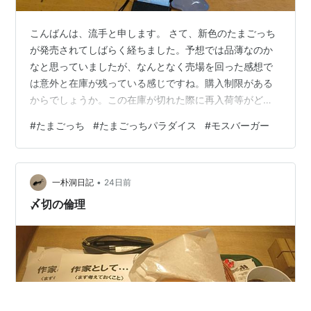
こんばんは、流手と申します。 さて、新色のたまごっち
が発売されてしばらく経ちました。予想では品薄なのか
なと思っていましたが、なんとなく売場を回った感想で
は意外と在庫が残っている感じですね。購入制限がある
からでしょうか。この在庫が切れた際に再入荷等がどう
なるのかは気になるところ。 最近はなんでもそうですよ
#
たまごっち
#
たまごっちパラダイス
#
モスバーガー
ね。たまごっちにしろデジモンにしろ買い逃すと再入荷
が不安定でいつになるのか、というか再入荷があるのか
すら怪しい。 そんな感じではありますが、とりあえず久
•
しぶりにたまごっちパラダイスを再スタート。旧色は電
一朴洞日記
24日前
池が切れたタイミングで眠っていました。 今回はシリコ
〆切の倫理
ンではなく透明プラのケースを購入。前回のに…