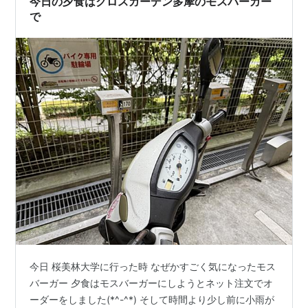
今日の夕食はクロスガーデン多摩のモスバーガー
ょっとソワつくな。ソワつくけど、席の場所的に…
で
今日 桜美林大学に行った時 なぜかすごく気になったモス
バーガー 夕食はモスバーガーにしようとネット注文でオ
ーダーをしました(*^-^*) そして時間より少し前に小雨が