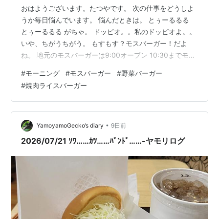
おはようございます。たつやです。 次の仕事をどうしよ
うか毎日悩んでいます。 悩んだときは。 とぅーるるる
とぅーるるる がちゃ。 ドッピオ。。私のドッピオよ。。
いや、ちがうちがう。 もすもす？モスバーガー！だよ
ね。 地元のモスバーガーは9:00オープン 10:30までモー
ニングやってます。 モーニング野菜バーガー🍔🥦🫛🥬
#
モーニング
#
モスバーガー
#
野菜バーガー
が、なんと580円ドリンクつき(M) バーガー単体が390円
#
焼肉ライスバーガー
なので 私はセットを2つ頼んでいます。笑 年配の店員の
方だと、えっ？1人で？ ってなる。 若い子だと、あ、そ
ういう人もいるよねって感じで、ふつーに、淡々と処理
してくれます。w あと、もういっこモスのおすすめは 焼
•
YamoyamoGecko’s diary
9日前
肉…
2026/07/21 ｿﾜ……ｶﾂ……ﾊﾞﾝﾄﾞ……-ヤモリログ