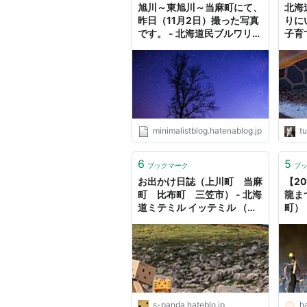
旭川～東旭川～当麻町にて、
北海
昨日（11月2日）撮った写真
りに
です。 - 北海道民ブルワリー
子育
のブログ
minimalistblog.hatenablog.jp
tu
6
5
ブックマーク
ブ
お出かけ日誌（上川町 当麻
【2
町 比布町 三笠市） - 北海
龍ま
道ミテミル イッテミル （北
町）
海道観光スポット巡り旅）
s-panda.hateblo.jp
h