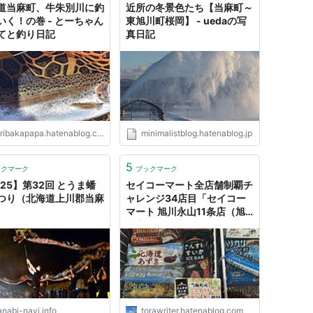
道当麻町、牛朱別川に釣
近所の冬景色たち【当麻町～
いく！の巻 - とーちゃん
東旭川町桜岡】 - uedaの写
てと釣り日記
真日記
ribakapapa.hatenablog.com
minimalistblog.hatenablog.jp
5
ックマーク
ブックマーク
025】第32回 とうま蟠
セイコーマート全店舗制覇チ
つり（北海道上川郡当麻
ャレンジ34店目「セイコー
マート 旭川永山11条店（旭
川市）」｜北海道当麻町産で
んすけすいかバー - 都良
（TORA）の北海道キャンプ
場、温泉、道の駅、ホテル情
報
anabi-navi.info
torawriter.hatenablog.com