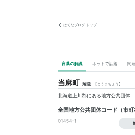
はてなブログ トップ
言葉の解説
ネットで話題
関
当麻町
(
地理
)
【
とうまちょう
】
北海道
上川郡にある地方公共団体
全国地方公共団体コード
（
市町
01454-1