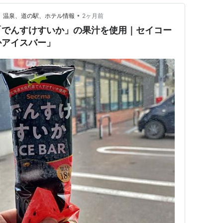
•
場、温泉、道の駅、ホテル情報
2ヶ月前
「でんすけすいか」の果汁を使用｜セイコー
かアイスバー」