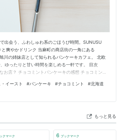
 当麻町で出会う、ふわしゅわ系のごほうび時間。SUNUSU
ケーキと爽やかドリンク 当麻町の商店街の一角にある
T」は、旭川の姉妹店として知られるパンケーキカフェ。 北欧
、ゆったりと甘い時間を楽しめる一軒です。 目次
ってどんなお店？ チョコミントパンケーキの感想 チョコミント
ルチョコバナナパンケーキの感想 レモンジンジャーソー
ェ・イースト
#
パンケーキ
#
チョコミント
#
北海道
CAFE EASTってどんなお店？ 住所：北海道上川郡…
もっと見る
6
ックマーク
ブックマーク