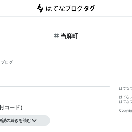
当麻町
連ブログ
はてな
はてな
はてな
村コード
）
Copyrig
解説の続きを読む