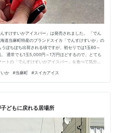
んすけすいかアイスバー」は発売されました。 「でん
北海道当麻町特産のブランドスイカ「でんすけすいか」の
もうぼちぼち出荷される頃ですが、初セリでは1玉60～
。 通常でも1玉5,000円～1万円ほどするので、とても
マートの「でんすけすいかアイスバー」を食べて気分だ
テのスイカバーには種を模したチョコレートの粒が入っ
すいか
#
当麻町
#
スイカアイス
アイスバー」には種はありません。 にほんブログ村 北
が子どもに戻れる居場所