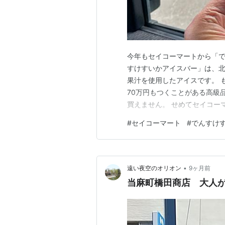
今年もセイコーマートから「で
すけすいかアイスバー」は、
果汁を使用したアイスです。 
70万円もつくことがある高級品
買えません。 せめてセイコー
け味わいます。 ちなみにロッ
#
セイコーマート
#
でんすけ
ていますが、「でんすけすいか
海道ランキング
•
遠い夜空のオリオン
9ヶ月前
当麻町橋田商店 大人