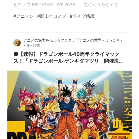
ヒロノブ BIRTHDAY LIVE 2026」。気になったらすぐラ
イブに行きがちな私としては珍しく、何年越しレベルで
#
アニソン
#
影山ヒロノブ
#
ライブ感想
念願がかなった日でした。 影山ヒロノブ BIRTHDAY LIVE
2026 セットリスト 1st stage：“All I see is you” メンバー
（敬称略） 1st stageの感想
アニメの魅力を伝えるブログ：「アニメの世界へようこそ」
•
9ヶ月前
🟠【速報】ドラゴンボール40周年クライマック
ス！「ドラゴンボール ゲンキダマツリ」開催決定
ッ！！【幕張メッセ2026】