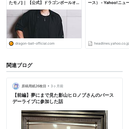
たモノ]｜ 【公式】ドラゴンボールオ
ース） - Yahoo!ニュ
フィシャルサイト
dragon-ball-official.com
headlines.yahoo.co.j
関連ブログ
•
原稿用紙26枚目
3ヶ月前
【前編】夢にまで見た影山ヒロノブさんのバース
デーライブに参加した話