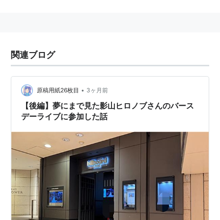
現在は、JAM Projectのリーダー、音楽製作集団「
TRY
FORCE
」の一員、再結成したLAZYのヴォーカル、プロ
デュース業等で活躍中。
関連ブログ
•
原稿用紙26枚目
3ヶ月前
【後編】夢にまで見た影山ヒロノブさんのバース
デーライブに参加した話