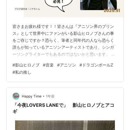
皆さまお疲れ様です！！皆さんは『アニソン界のプリン
ス』として世界中にファンがいる影山ヒロノブさんの事
をご存じですか？恐らく、筆者と同年代の人なら恐らく
誰もが知っているアニソンアーティストであり、シンガ
ーソングライターでもあるのではないかと思います。 本
日の『私の推し』特集では、シンガーソングライターで
#
影山ヒロノブ
#
音楽
#
アニソン
#
ドラゴンボールZ
ありアニソン界のプリンスである影山ヒロノブさんにつ
#
私の推し
いて、ファンから愛されている名曲の紹介と、これまで
の活動の経歴をまとめましたのでぜひ、最後までお読み
ください。 アニソンシンガー影山ヒロノブ 彼は元アイド
ル系ロックバンドの出身である!! 初めて歌ったアニメ・
•
Happy Time
1年前
特撮の主題歌について 現在はJAM Pr…
「今夜LOVERS LANEで」 影山ヒロノブとアコ
ギ