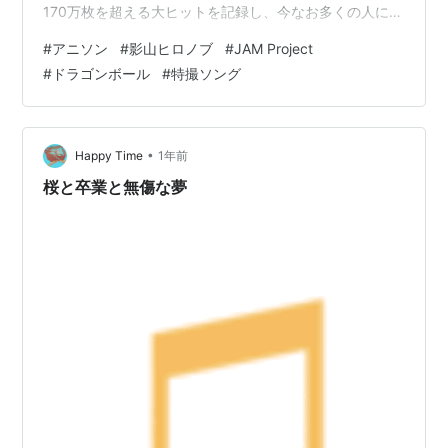
170万枚を超える大ヒットを記録し、今なお多くの人に愛
され続けています。 この不朽の名曲を歌い上げたのが、
#
アニソン
#
影山ヒロノブ
#
JAM Project
本記事で紹介する「アニソン界のプリンス」こと影山ヒ
#
ドラゴンボール
#
特撮ソング
ロノブです。 1961年2月18日に大阪府で生まれた影山ヒ
ロノブは、現在64歳。 40年以上にわたるキャリアの中
で、700曲以上ものアニメソングや特撮ソングを手がけ
てきました。 「ドラゴンボールZ」シリーズの楽…
•
Happy Time
1年前
桜と卒業と無傷な夢