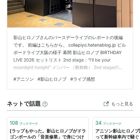
影山ヒロノブさんのバースデーライブのレポートの後編
です。 前編はこちらから。 collapiyo.hatenablog.jp ビル
ボードライブ大阪の様子 幕間 影山ヒロノブ BIRTHDAY
LIVE 2026 セットリスト 2nd stage：“I’ll be your
moonlight tonight” メンバー （敬称略） 2nd stageの感
想 最後に
#
アニソン
#
影山ヒロノブ
#
ライブ感想
ネットで話題
もっと見る
108
34
ブックマーク
ブックマーク
[ラップもやった。影山ヒロノブがドラ
アニソン影山ヒロノブ
ゴンボールの「音楽修業」で身につけ
って新幹線車内で騒ぐ（