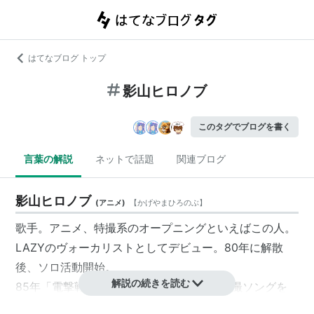
はてなブログ トップ
影山ヒロノブ
このタグでブログを書く
言葉の解説
ネットで話題
関連ブログ
影山ヒロノブ
(
アニメ
)
【
かげやまひろのぶ
】
歌手。アニメ、特撮系のオープニングといえばこの人。
LAZY
のヴォーカリストとしてデビュー。80年に解散
後、ソロ活動開始。
解説の続きを読む
85年「
電撃戦隊チェンジマン
」で初めて特撮ソングを
歌う。以後、多数のアニメ・特撮ソングを歌う。