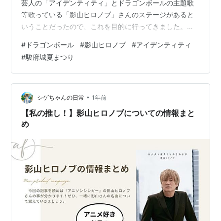
芸人の「アイデンティティ」とドラゴンボールの主題歌
等歌っている「影山ヒロノブ」さんのステージがあると
いうことだったので、これを目的に行ってきました。今
回はこの感想を書いていこうと思います。 SBSラジオ
#
ドラゴンボール
#
影山ヒロノブ
#
アイデンティティ
TOROアニメーション総研 アイデンティティの漫才 影山
#
駿府城夏まつり
ヒロノブさんミニライブ SASUKEブース まとめ SBSラジ
オ TOROアニメーション総研 メインステージで行われま
したが、なんと入場料は無料でした。ただし撮影、録音
はNGでした。今回「アイデンティティ」と「影山ヒロノ
•
シゲちゃんの日常
1年前
ブ」さんはラジ…
【私の推し！】影山ヒロノブについての情報まと
め