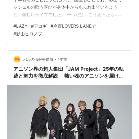
ッシェルの歌う喜びが身体中からあふれ出ているよう
な、楽しいライブでした。 一つだけ、こうあったらいい
な、と感じたのは、客席の状態。 小さめの椅子がびっし
#
LAZY
#
アコギ
#
今夜LOVERS LANEで
り詰め詰めに並べられていたため、足でビートを取ろう
#
影山ヒロノブ
ものならお隣のかたに迷惑がかかってしまうのではない
かと思うほどの接近度合いで、動き出しそうになるのを
我慢しないといけなかったのが、つらかった。 あの声と
ギターに浸って、気持ちよくリズムに乗りたかったんで
•
バルの情報発信局
1年前
す、本当は。それだけが残念。 ふと思い…
アニソン界の超人集団「JAM Project」25年の軌
跡と魅力を徹底解説 －熱い魂のアニソンを届け続
ける伝説のユニット―