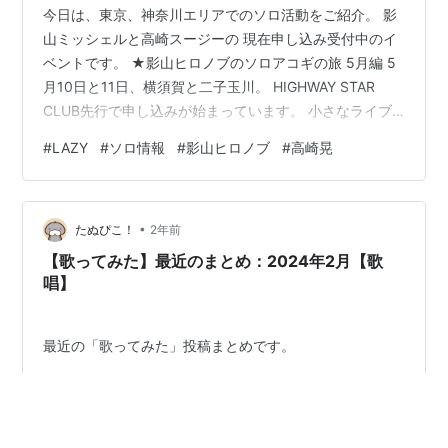
今日は、東京、神奈川エリアでのソロ活動をご紹介。 影
山ミッシェルと高崎スージーの 現在申し込み受付中のイ
ベントです。 ★影山ヒロノブのソロアコギの旅 5月編 5
月10日と11日、横須賀と二子玉川。 HIGHWAY STAR
CLUB先行で申し込みが始まっています。 小さなライブ
ハウスで日本全国を巡るソロアコギの旅。 温かい人柄と
#
LAZY
#
ソロ情報
#
影山ヒロノブ
#
高崎晃
ともに、生声も届く距離でのライブ、いいですね。 そし
てこちらがすごい。 ★高崎晃がレクチャー Super
Guitarist Bootcamp 初回講師がたっかんスージー なんと
•
1泊2日でギター漬け、高崎晃漬けになるブートキャン
たぬぴこ！
2年前
プ。 こちら、ギターが弾ければ初心者（！？…
【歌ってみた】最近のまとめ：2024年2月【歌
唱】