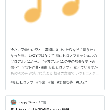
冷たい花曇りの空と、満開に近づいた桜を見て聴きたく
なった曲。 LAZYではなくて 影山ヒロノブミッシェルの
ソロアルバムから。 “卒業アルバムの中の無傷な夢〜返
信〜” （作詞•作曲•編曲 影山ヒロノブ） 覚えていますか
あの頃の事 夕焼けに染まる 校舎の窓辺で いつも二人き
り 空を見上げては時間を忘れて話したよね 覚えています
#
影山ヒロノブ
#
卒業
#
桜
#
無傷な夢
#
LAZY
か 旅立ちの時 不安や迷いは 僕にはなかった 都会の怖さ
も 君への想いも 「未来」の文字で かき消したんだ Time
goes by 駅のホームで 手を振る君を思い出す 小さな初恋
•
小さな僕の故郷 空にサクラ舞い散る季節は切なくて 古い
Happy Time
1年前
アルバムの中に 君の笑顔を探す あれか…
影山ヒロノブと高崎晃のソロ情報