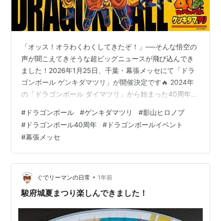
「オッス！オラわくわくしてきたぞ！」──そんな悟空の
声が聞こえてきそうな超ビッグニュースが飛び込んでき
ました！2026年1月25日、千葉・幕張メッセにて「ドラ
ゴンボール ゲンキダマツリ」が開催決定です🔥 2024年
の「ドラゴンボール ダイマツリ」から始まった40周年イ
ヤーの集大成となるこのイベント。まさに“元気”を集めた
#
ドラゴンボール
#
ゲンキダマツリ
#
影山ヒロノブ
大トリイベントになりそうです！ 🟢 40周年のクライマ
#
ドラゴンボール40周年
#
ドラゴンボールイベント
ックスイベント「ゲンキダマツリ」とは？ 今回の「ゲン
#
幕張メッセ
キダマツリ」は、入場無料の完全招待制イベント。ドラ
ゴンボールの“今”と“これから”が一堂に会する、ファン必
見の祭典となっています。 ステージは2部構成で、 🕙 午
前10時〜…
•
ぐでリーマンの日常
1年前
駿府城夏まつり楽しんできました！