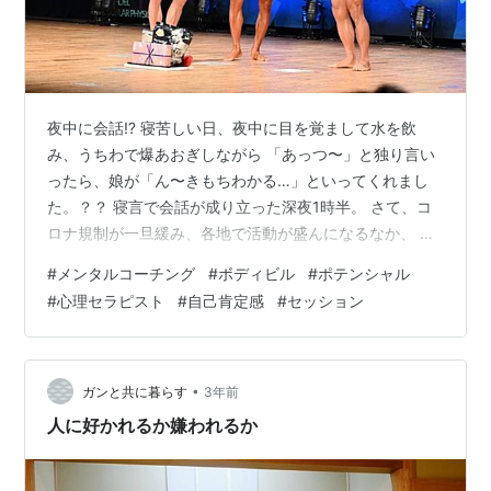
夜中に会話⁉︎ 寝苦しい日、夜中に目を覚まして水を飲
み、うちわで爆あおぎしながら 「あっつ〜」と独り言い
ったら、娘が「ん〜きもちわかる…」といってくれまし
た。？？ 寝言で会話が成り立った深夜1時半。 さて、コ
ロナ規制が一旦緩み、各地で活動が盛んになるなか、 こ
の3年間挑戦できなかったことや、自己実現に向けて再ス
#
メンタルコーチング
#
ボディビル
#
ポテンシャル
タートしている人も少なくないのではないでしょうか。
#
心理セラピスト
#
自己肯定感
#
セッション
皆さんは何かに挑戦していますか？ 挑戦すると課題がど
んどん見えてくる 人は、今の自分ではダメだと思うから
こそ、何かを成し遂げたい！という欲求が生まれます。
ダメな自分で考えることといえば 「将来やりたいことが
•
ガンと共に暮らす
3年前
ない」「将来なりたいものがな…
人に好かれるか嫌われるか