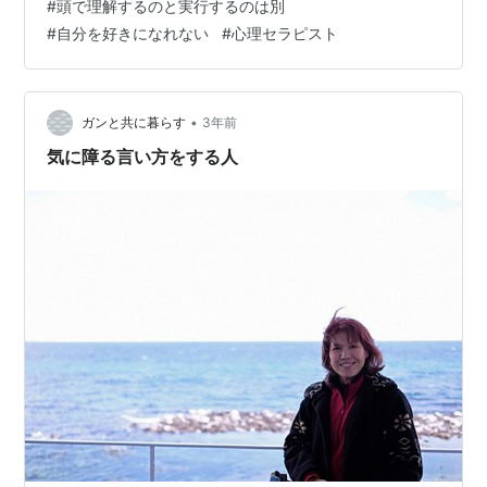
#
頭で理解するのと実行するのは別
となく自分が好かれている イメージを持つということ。
#
自分を好きになれない
#
心理セラピスト
後から考えると なんの根拠もないのに 自分が勝手にそう
思っていたようです。 でも、これは 「予言の自己成就」
と…
•
ガンと共に暮らす
3年前
気に障る言い方をする人