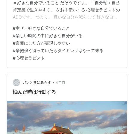
＝好きな自分でいること だそうですよ。 「自分軸＋自己
肯定感で生きやすく」 をお手伝いする 心理セラピストの
ADOです。 つまり、 嫌いな自分を減らして 好きな自分
を増やせばいい そういうことです。 そこで、 今の自分
#
幸せ＝好きな自分でいること
を脱ぎ捨てて 「新しい自分探し」を 思いつくわけです
#
楽しい時間の中に好きな自分がいる
が、 自分探しをしても 何も見つからないことが多いし
#
言葉にした方が実現しやすい
人はそう簡単に 変われるものでもないので 今ある状態か
#
辛抱強く待っていたらタイミングはやって来る
ら 好きな自分を見つけ出す方が 早いしお勧めです。 好
#
心理セラピスト
きな自分の見つけ方は 好きな時間の見つけ方と同じ。 楽
しいと…
•
ガンと共に暮らす
4年前
悩んだ時は行動する