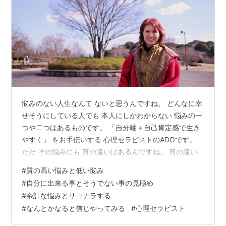
悩みのない人生なんて ないと思うんですね。 どんなに幸
せそうにしている人でも 本人にしかわからない 悩みの一
つや二つはあるものです。 「自分軸＋自己肯定感で生き
やすく」 をお手伝いする 心理セラピストのADOです。
ただ その悩みにも 質の違いはあるんですね。 質の違い
ってなに？ と思うかもしれませんが 私は、 悩みにも 質
#
質の高い悩みと低い悩み
の高いものとそうでないものがある と思っています。 質
#
自分に出来る事とそうでない事の見極め
の高い悩みとは 自分で考えて行動する状態で 質の低い悩
#
余計な悩みとサヨナラする
みとは 受け身の状態のこと。 たとえば なにかのトラブ
#
なんとかなると信じやってみる
#
心理セラピスト
ルに巻き込まれた時 受け身でいたら ただ状況に翻弄され
出口が見えなくなってしまいますが、 手探りでも 自分で