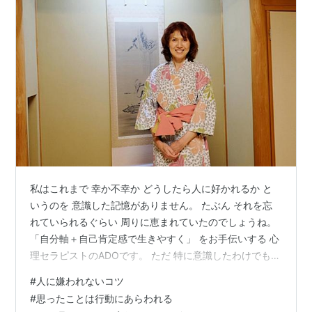
私はこれまで 幸か不幸か どうしたら人に好かれるか と
いうのを 意識した記憶がありません。 たぶん それを忘
れていられるぐらい 周りに恵まれていたのでしょうね。
「自分軸＋自己肯定感で生きやすく」 をお手伝いする 心
理セラピストのADOです。 ただ 特に意識したわけでもな
いのですが 人に嫌われないコツを 実践していたことが
#
人に嫌われないコツ
後になってわかったのです。 それは さあ、これから人に
#
思ったことは行動にあらわれる
会う という時に 「たぶんうまくやれるだろう」 と なん