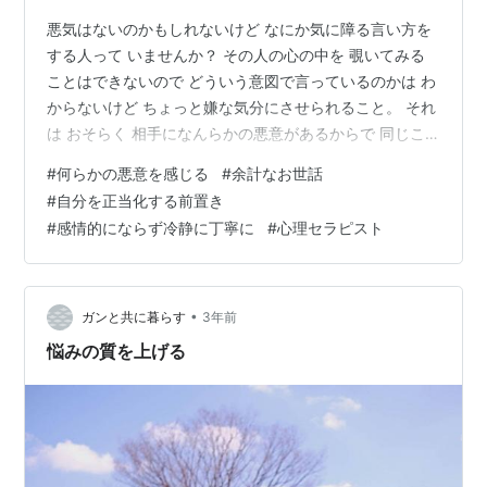
悪気はないのかもしれないけど なにか気に障る言い方を
する人って いませんか？ その人の心の中を 覗いてみる
ことはできないので どういう意図で言っているのかは わ
からないけど ちょっと嫌な気分にさせられること。 それ
は おそらく 相手になんらかの悪意があるからで 同じこ
とを言われても 悪意がないことが こちらにも伝われば
#
何らかの悪意を感じる
#
余計なお世話
すんなり聞けるものだと思います。 「自分軸＋自己肯定
#
自分を正当化する前置き
感で生きやすく」 をお手伝いする 心理セラピストのADO
#
感情的にならず冷静に丁寧に
#
心理セラピスト
です。 親しそうに近づいてきては 平気で ドキッとする
ようなひと言を 残していく人は きっと あなたへの嫉妬
心があるのです。 本人も気づいていないかもしれません
が 心のど…
•
ガンと共に暮らす
3年前
悩みの質を上げる