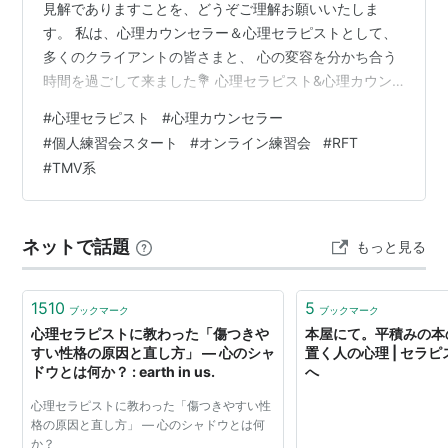
見解でありますことを、どうぞご理解お願いいたしま
す。 私は、心理カウンセラー＆心理セラピストとして、
多くのクライアントの皆さまと、 心の変容を分かち合う
時間を過ごして来ました💐 心理セラピスト&心理カウン
セラーのお仕事は、 私にとって、天職の一つと思ってい
#
心理セラピスト
#
心理カウンセラー
ます。 それと同時に、社会性と言いますか、 側面を変え
#
個人練習会スタート
#
オンライン練習会
#
RFT
て、心の動きを見ること・知ること・探究することが 私
#
TMV系
にとって、大切な糧となるため、 一般企業のお仕事をし
ていても、心の動きを学び続けています。 これまで私自
身も自分なりに研鑽して、努力してきたつもりですが、
ネットで話題
もっと見る
やはり広く世の中と関わること…
1510
5
ブックマーク
ブックマーク
心理セラピストに教わった「傷つきや
本屋にて。平積みの本
すい性格の原因と直し方」 ― 心のシャ
置く人の心理 | セラ
ドウとは何か？ : earth in us.
へ
心理セラピストに教わった「傷つきやすい性
格の原因と直し方」 ― 心のシャドウとは何
か？