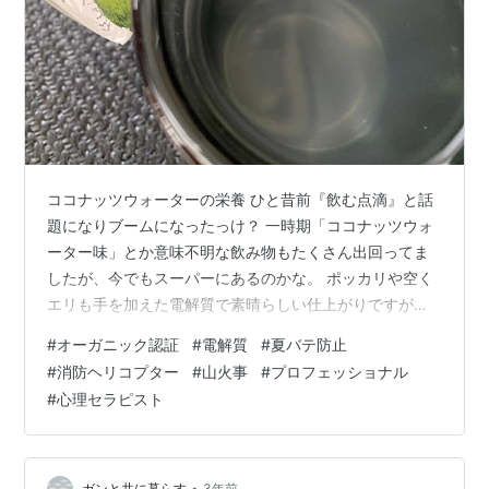
ココナッツウォーターの栄養 ひと昔前『飲む点滴』と話
題になりブームになったっけ？ 一時期「ココナッツウォ
ーター味」とか意味不明な飲み物もたくさん出回ってま
したが、今でもスーパーにあるのかな。 ポッカリや空く
エリも手を加えた電解質で素晴らしい仕上がりですが、
まさに何かが足りないかもしれません。 天然や自然の電
#
オーガニック認証
#
電解質
#
夏バテ防止
解質に比べると、やはり劣ってしまうものです。 ナトリ
#
消防ヘリコプター
#
山火事
#
プロフェッショナル
ウム・カリウム・マグネシウム・カリウム・鉄・ビタミ
#
心理セラピスト
ンC ミネラルの内容量でみるなら、断然サプリメントで
しょう。 だけど、その成分が、いったいどこから摂取さ
れたものなのかが重要です。 量の多さで言えばココナッ
ツウォーターもサプリには敵いません…
•
ガンと共に暮らす
3年前