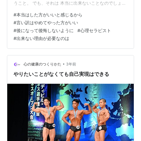
うこと。 でも、それは 本当に出来ないことなのでしょう
か。 「自分軸＋自己肯定感で生きやすく」 をお手伝いす
#
本当はした方がいいと感じるから
る 心理セラピストのADOです。 確かに 忙しいのは間違
#
言い訳はやめてやった方がいい
いないと思います。 ただし、それも 自分が忙しいと思い
#
後になって後悔しないように
#
心理セラピスト
込むから あるいは 自分から忙しくしているから と言え
#
出来ない理由が必要なのは
ないでしょうか。 Aをしようと思うけど Bだから出来な
いと言う時 本心では Aをしたくないから 出来ない言い訳
に…
•
心の健康のつくりかた
3年前
やりたいことがなくても自己実現はできる