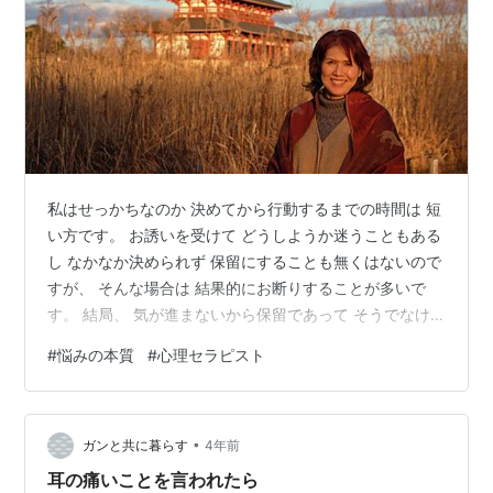
私はせっかちなのか 決めてから行動するまでの時間は 短
い方です。 お誘いを受けて どうしようか迷うこともある
し なかなか決められず 保留にすることも無くはないので
すが、 そんな場合は 結果的にお断りすることが多いで
す。 結局、 気が進まないから保留であって そうでなけ
れば すぐにYESとお答えするはずなので。 人それぞれ 考
#
悩みの本質
#
心理セラピスト
えるペースに違いはあるから 行動までの適正な時間が 決
まっているわけではないですが、 行動までの時間が短い
方が 悩む時間は少なくて済みます。 悩みとは 物事に対
•
する負の感情であり ああでもない、こうでもない、と 考
ガンと共に暮らす
4年前
えれば考えるほど 深みにはまって行くものです。 たとえ
耳の痛いことを言われたら